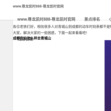
www.尊龙凯时888-尊龙凯时官网
小众路线
文章正文
www.尊龙凯时888-尊龙凯时官网
青城山到成都的动车时刻表，成都南站到青城山最佳方案-www.尊
秋雨绵绵
2023年11月04日 18:41
51
0
www.尊龙凯时888-尊龙凯时官网
景点排名
各位老铁们好，相信很多人对青城山到成都的动车时刻表都不是
大家，解决大家的一些困惑，下面一起来看看吧！
成都东站怎么样去青城山
线路合集