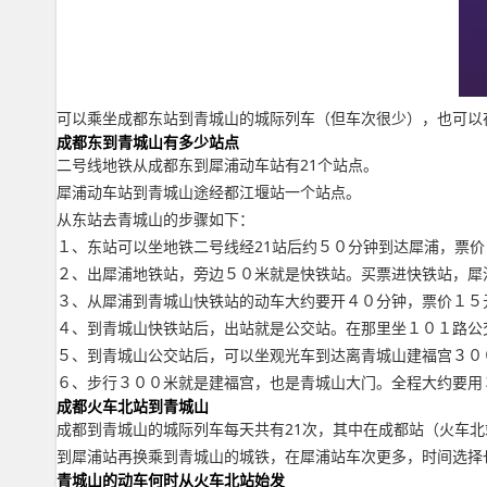
可以乘坐成都东站到青城山的城际列车（但车次很少），也可以
成都东到青城山有多少站点
二号线地铁从成都东到犀浦动车站有21个站点。
犀浦动车站到青城山途经都江堰站一个站点。
从东站去青城山的步骤如下：
１、东站可以坐地铁二号线经21站后约５０分钟到达犀浦，票价
２、出犀浦地铁站，旁边５０米就是快铁站。买票进快铁站，犀
３、从犀浦到青城山快铁站的动车大约要开４０分钟，票价１５
４、到青城山快铁站后，出站就是公交站。在那里坐１０１路公
５、到青城山公交站后，可以坐观光车到达离青城山建福宫３０
６、步行３００米就是建福宫，也是青城山大门。全程大约要用
成都火车北站到青城山
成都到青城山的城际列车每天共有21次，其中在成都站（火车北
到犀浦站再换乘到青城山的城铁，在犀浦站车次更多，时间选择
青城山的动车何时从火车北站始发