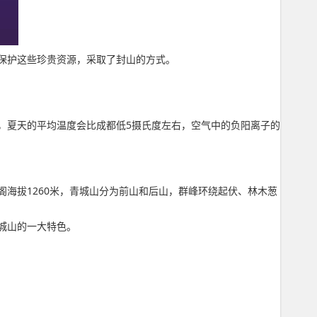
保护这些珍贵资源，采取了封山的方式。
度，夏天的平均温度会比成都低5摄氏度左右，空气中的负阳离子的
阁海拔1260米，青城山分为前山和后山，群峰环绕起伏、林木葱
城山的一大特色。