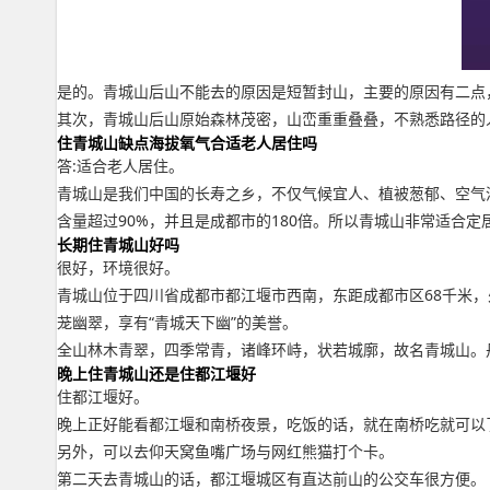
是的。青城山后山不能去的原因是短暂封山，主要的原因有二点
其次，青城山后山原始森林茂密，山峦重重叠叠，不熟悉路径的
住青城山缺点海拔氧气合适老人居住吗
答:适合老人居住。
青城山是我们中国的长寿之乡，不仅气候宜人、植被葱郁、空气清
含量超过90%，并且是成都市的180倍。所以青城山非常适合定
长期住青城山好吗
很好，环境很好。
青城山位于四川省成都市都江堰市西南，东距成都市区68千米，
茏幽翠，享有“青城天下幽”的美誉。
全山林木青翠，四季常青，诸峰环峙，状若城廓，故名青城山。
晚上住青城山还是住都江堰好
住都江堰好。
晚上正好能看都江堰和南桥夜景，吃饭的话，就在南桥吃就可以
另外，可以去仰天窝鱼嘴广场与网红熊猫打个卡。
第二天去青城山的话，都江堰城区有直达前山的公交车很方便。