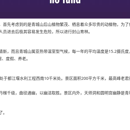
，首先考虑到的是青城山后山植物繁茂、栖息着众多珍贵的动植物，为了
人员进去后极其容易发生危险，所以进行封山育林。
新，而且青城山属亚热带温室型气候，每一年的平均温度是15.2摄氏
居、度假、养老。
处于都江堰水利工程西南10千米处。景区面积200平方千米，最高峰老君
丹梯千级，曲径通幽，以幽洁取胜。景区内外，天师洞和圆明宫幽静是青
了。