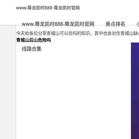
www.尊龙凯时888-尊龙凯时官网
小众路线
文章正文
www.尊龙凯时888-尊龙凯时官网
青城山可以住吗，住青城山缺点海拔氧气合适老人居住吗-www.尊
旅游老者
2023年11月04日 18:46
46
0
www.尊龙凯时888-尊龙凯时官网
景点排名
今天给各位分享青城山可以住吗的知识，其中也会对住青城山缺
青城山后山危险吗
线路合集