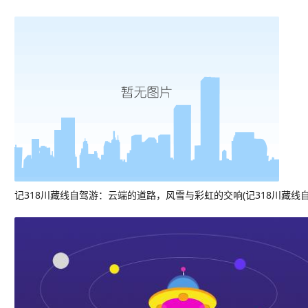
记318川藏线自驾游：云端的道路，风雪与彩虹的交响(记318川藏线自