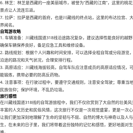
6. 林芝：林芝是西藏的一座美丽城市，被誉为“西藏的江南”，这里的桃
景点让人流连忘返。
7. 拉萨：拉萨是西藏的首府，也是川藏线的终点站，这里的布达拉宫、
界闻名。
自驾游攻略
1. 车辆准备：川藏线国道318线沿途路况复杂，建议选择性能良好的越野
确保车辆保养良好，备足应急工具和维修设备。
2. 路线规划：根据个人兴趣和时间安排，可以选择全程自驾或分段游览
沿途的路况和天气状况，合理安排行程。
3. 高原适应：川藏线海拔较高，自驾车队应注意成员的高原适应情况，
能锻炼，携带必要的防高反药物。
4. 注意事项：在行驶过程中，要遵守交通规则，注意安全驾驶；尊重当
民族信仰；保护环境，不乱扔垃圾。
旅行感悟
在川藏线国道318线的自驾游旅程中，我们不仅欣赏到了大自然的壮美风
丰富的人文历史和民俗风情，这次旅行不仅是一次视觉盛宴，更是一次心
让我们更加深刻地理解了生命的坚韧与不屈、自然的博大与神奇以及人与
生，在未来的日子里，我们将带着这份独特的记忆和感悟，更好地面对生
难。