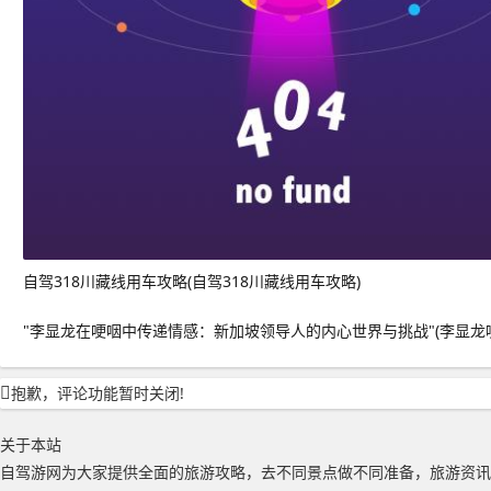
自驾318川藏线用车攻略(自驾318川藏线用车攻略)
"李显龙在哽咽中传递情感：新加坡领导人的内心世界与挑战"(李显龙
抱歉，评论功能暂时关闭!
关于本站
自驾游网为大家提供全面的旅游攻略，去不同景点做不同准备，旅游资讯