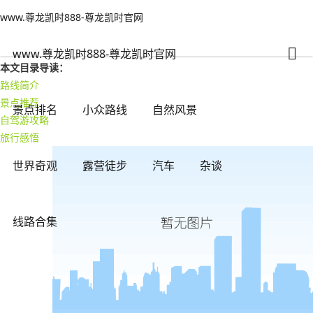
www.尊龙凯时888-尊龙凯时官网
线路合集
文章正文
www.尊龙凯时888-尊龙凯时官网
川藏线国道318线自驾游-www.尊龙凯时888
亭亭玉立
2023年11月06日 10:36
7
0
www.尊龙凯时888-尊龙凯时官网
本文目录导读：
路线简介
景点推荐
景点排名
小众路线
自然风景
自驾游攻略
旅行感悟
世界奇观
露营徒步
汽车
杂谈
线路合集