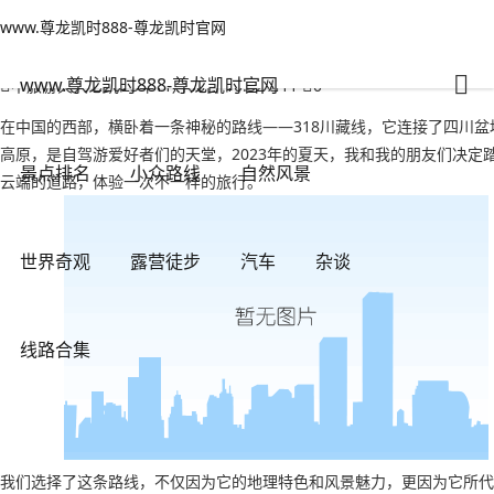
www.尊龙凯时888-尊龙凯时官网
线路合集
文章正文
www.尊龙凯时888-尊龙凯时官网
记318川藏线自驾游：云端的道路，风雪与彩虹的交响(记318川藏线自驾游
www.尊龙凯时888
www.尊龙凯时888-尊龙凯时官网
不旅游火大
2023年11月06日 10:32
11
0
在中国的西部，横卧着一条神秘的路线——318川藏线，它连接了四川盆
高原，是自驾游爱好者们的天堂，2023年的夏天，我和我的朋友们决定
景点排名
小众路线
自然风景
云端的道路，体验一次不一样的旅行。
世界奇观
露营徒步
汽车
杂谈
线路合集
我们选择了这条路线，不仅因为它的地理特色和风景魅力，更因为它所代