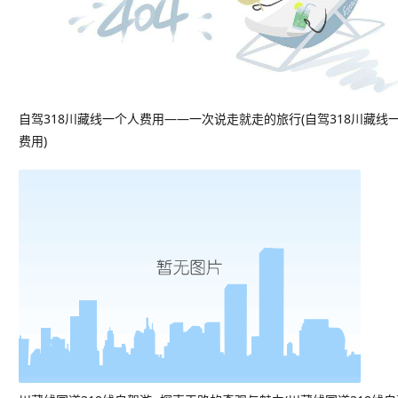
自驾318川藏线一个人费用——一次说走就走的旅行(自驾318川藏线
费用)