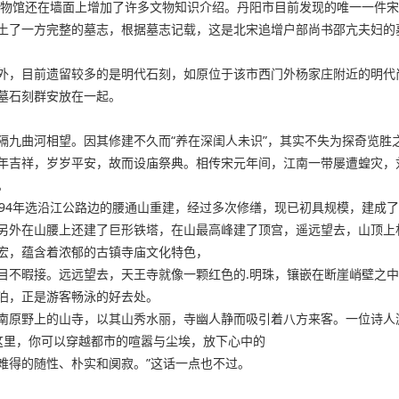
物馆还在墙面上增加了许多文物知识介绍。丹阳市目前发现的唯一一件宋代
土了一方完整的墓志，根据墓志记载，这是北宋追增户部尚书邵亢夫妇的
外，目前遗留较多的是明代石刻，如原位于该市西门外杨家庄附近的明代
墓石刻群安放在一起。
隔九曲河相望。因其修建不久而“养在深闺人未识”，其实不失为探奇览胜
年吉祥，岁岁平安，故而设庙祭典。相传宋元年间，江南一带屡遭蝗灾，
。
994年选沿江公路边的腰通山重建，经过多次修缮，现已初具规模，建成
另外在山腰上还建了巨形铁塔，在山最高峰建了顶宫，遥远望去，山顶上
宏，蕴含着浓郁的古镇寺庙文化特色，
目不暇接。远远望去，天王寺就像一颗红色的.明珠，镶嵌在断崖峭壁之
泊，正是游客畅泳的好去处。
南原野上的山寺，以其山秀水丽，寺幽人静而吸引着八方来客。一位诗人
这里，你可以穿越都市的喧嚣与尘埃，放下心中的
难得的随性、朴实和阒寂。”这话一点也不过。