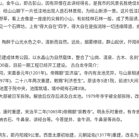
经山，金牛山，即古彭山，因有异僧在此讲经得名，是我市的风景名胜绝佳
，经山山脚下一片低洼地出现人造石林景观，为经山新添一景。这片低洼
野草，看上去像是一座座的尖耸的小山，有如桂林石林一般，成了秀丽诱
见一个石牌坊，上有“得大自在”四字，得大自在是指消除一切违缘障道、
景，陶醉于山光水色之中，清新而自然。远处，烟雾缭绕，群山起伏，阡陌
闲区已建成体育公园，以水晶山为自然载体，整合了“山岗、清泉、古木、名
00亩，目前一期工程已经开工建设。 古白龙寺简介：
宋嘉泰元年(1201年)，帝赐额“显济庙”。寺内有龙池灵异，与山泉相通
(1897年)、二十八年两次重建，敕赐“利济苍生”。原该寺3进1院，前进
池置于院中央，池围筑墙，墙中砌有石碑3块。
寺宇大部被日军拆除。解放后仅存后进及白龙池。1979年寺宇被全部拆除
唐时重建，宋治平二年(1065年)帝赐额“崇教寺”。明永乐时重修，有
衲衣石、牛鼻泉、讲经台等。今菩提井、金牛洞、牛鼻泉等尚存。
东，距丹阳城9公里。西晋太康初始建，元朝延佑(1317年)重建，改名