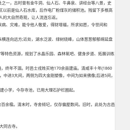
处之一，古时曾有金牛洞、仙人石、牛鼻泉、讲经台等八景，史
区以前是仙人石水库，后作电厂粉煤灰的储积池。残留下多根高
人的大自然奇观，让人流连忘返。
疾病、灾难，能令他人敬爱，得财增福，所求如愿，令世间和
纵横连向远方;近处，湖水泛波、绿树绕峰，山体葱葱郁郁绵延盘
刹”等特色资源，规划了水晶乐园、森林氧吧、健身步道、拓展训练
，终年不涸。时邑士戎姓买地170余亩建庙。清咸丰十年(1860
5大间，中进3大间，两侧为四大金刚塑像，中间为如来佛像;后进5间，
，改建小学，今存寺池，已用大理石护栏圈起。
寺舍百余楹。清末时，寺舍倾圮，仅存偏屋数间。旧时，此处为古邑
为大同古寺。