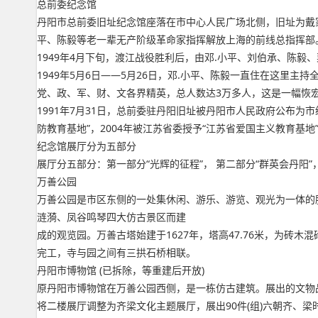
总前委纪念馆
丹阳市总前委旧址纪念馆座落在市中心人民广场北侧，旧址为戴家花
平、陈毅等老一辈无产阶级革命家指挥解放上海的前线总指挥部
1949年4月下旬，渡江战役胜利后，由邓.小平、刘伯承、陈
1949年5月6日——5月26日，邓.小平、陈毅一直住在这里
党、政、军、财、文各界精英，总人数达3万多人，这是一幅恢
1991年7月31日，总前委驻丹阳旧址被丹阳市人民政府公布为市
防教育基地”，2004年被江苏省委授予“江苏省爱国主义教育基地
纪念馆展厅分为五部分
展厅分五部分：第一部分“光辉的征程”， 第二部分“群英会丹阳”，
万善公园
万善公园是市区东侧的一处集休闲、游乐、游览、观光为一体的
涟漪、凤谷鸣琴四大仿古景区而建
成的观览园。万善古塔始建于1627年，塔高47.76米，为
完工，寺与园之间有三拱石桥相联。
丹阳市博物馆 (已拆除，等重建后开放)
原丹阳市博物馆在万善公园西侧，是一栋仿古建筑。展出的文物品种
将二楼展厅调整为齐梁文化主题展厅，展出90件(组)六朝齐、