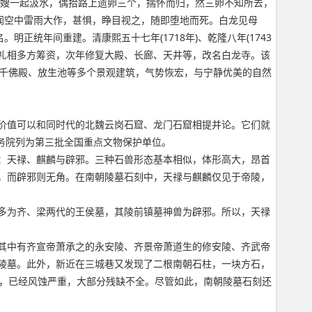
其嫂一起汲水，偶拾路上遗卵三个，揣怀而归，然三卵不知所去，
闻空中雷雨大作，甚惧，睁目视之，随即堕地而死。白龙见母
正统年间重建。清康熙五十七年(1718年)、乾隆八年(1743
9月释礼相多方筹资，次年修复大殿、长廊、天井等，改名白龙寺。该
、千佛殿、放生池等多个景观建筑，气势恢宏，与宁静优美的自然
价值可以和同时代的北魏云岗石窟、龙门石窟相提并论。它们就
国务院列为第三批全国重点文物保护单位。
：天禄、麒麟与辟邪。三种石兽形态基本相似，体形高大，昂首
，而辟邪则无角。在南朝陵墓石刻中，天禄与麒麟仅见于帝陵，
多为齐、梁两代的王侯墓，其陵前镇墓神兽为辟邪。所以，天禄
其中有齐宣帝萧承之的永安陵、齐景帝萧道生的修安陵、齐武帝
陵墓。此外，新近在三城巷又发现了二根南朝石柱，一块方石，
坏，已经风蚀严重，大部分残缺不全。尽管如此，南朝陵墓石刻还