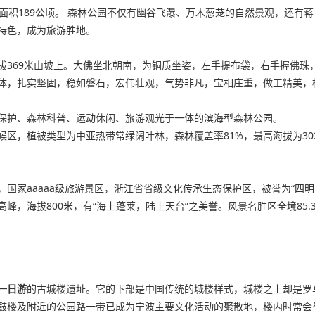
面积189公顷。 森林公园不仅有幽谷飞瀑、万木葱茏的自然景观，还有
特色，成为旅游胜地。
拔369米山坡上。大佛坐北朝南，为铜质坐姿，左手提布袋，右手握佛珠
体，扎实坚固，稳如磐石，宏伟壮观，气势非凡，宝相庄重，做工精美，
保护、森林科普、运动休闲、旅游观光于一体的滨海型森林公园。
区，植被类型为中亚热带常绿阔叶林，森林覆盖率81%，最高海拔为30
公园，国家aaaaa级旅游景区，浙江省省级文化传承生态保护区，被誉为“
海拔800米，有“海上蓬莱，陆上天台”之美誉。风景名胜区全境85.3平
一日游
的古城楼遗址。它的下部是中国传统的城楼样式，城楼之上却是罗
鼓楼及附近的公园路一带已成为宁波主要文化活动的聚散地，楼内时常会