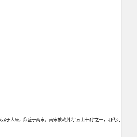
起于大唐，鼎盛于两宋。南宋被敕封为“五山十刹”之一，明代列