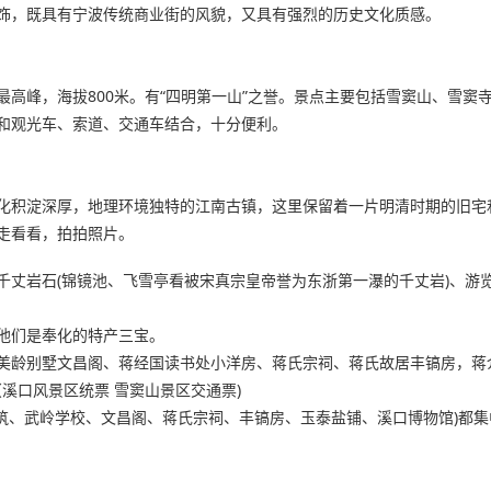
饰，既具有宁波传统商业街的风貌，又具有强烈的历史文化质感。
高峰，海拔800米。有“四明第一山”之誉。景点主要包括雪窦山、雪窦
和观光车、索道、交通车结合，十分便利。
化积淀深厚，地理环境独特的江南古镇，这里保留着一片明清时期的旧宅
走看看，拍拍照片。
丈岩石(锦镜池、飞雪亭看被宋真宗皇帝誉为东浙第一瀑的千丈岩)、游览
他们是奉化的特产三宝。
美龄别墅文昌阁、蒋经国读书处小洋房、蒋氏宗祠、蒋氏故居丰镐房，蒋
（溪口风景区统票 雪窦山景区交通票)
筑、武岭学校、文昌阁、蒋氏宗祠、丰镐房、玉泰盐铺、溪口博物馆)都