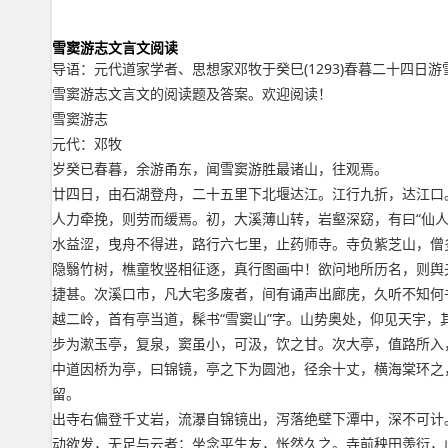
雪窦游志文言文阅读
导语：元代道家学者、思想家邓牧于癸巳(1293)春暮二十四日
雪窦游志文言文的阅读题及答案。欢迎阅读！
雪窦游志
元代：邓牧
岁癸已春暮，余游甬东，闻雪窦游胜最诸山，往观焉。
廿四日，由石湖登舟，二十五里下北堰达江。江行九折，达江口
人力牵挽，则劳而缓焉。初，大溪薄山转，岩壑深窈，有曰“仙人
水益涩，曳舟不得进，路行六七里，止药师寺。寺负紫芝山，僧
隐翳竹树，樵童牧竖相征逐，真行图画中！欲问地所历名，则舆
捷甚。次溪口市，凡大宅多废者，间有诵声出廊庑，久听不知何
越二岭，首有亭当道，髹书“雪窦山”字。山势奥处，仰见天宇
步为漱玉亭，复泉，窦虽小，可汲，饮之甘。次大亭，值路所入
中道因桥为亭，曰锦镜，亭之下为圆池，径余十丈，横海棠环之
留。
出寺右偏登千丈岩，流瀑自锦镜出，泻落绝壁下潭中，深不可计
动欲发，无足与云者；坐念平生友，怅然久之。寺前秧田羡衍，