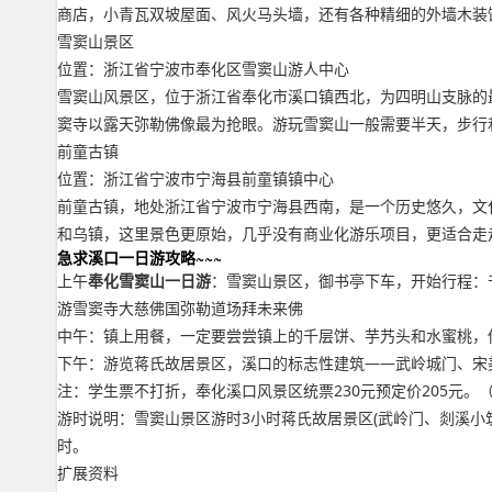
商店，小青瓦双坡屋面、风火马头墙，还有各种精细的外墙木装
雪窦山景区
位置：浙江省宁波市奉化区雪窦山游人中心
雪窦山风景区，位于浙江省奉化市溪口镇西北，为四明山支脉的最
窦寺以露天弥勒佛像最为抢眼。游玩雪窦山一般需要半天，步行
前童古镇
位置：浙江省宁波市宁海县前童镇镇中心
前童古镇，地处浙江省宁波市宁海县西南，是一个历史悠久，文
和乌镇，这里景色更原始，几乎没有商业化游乐项目，更适合走
急求溪口一日游攻略~~~
上午
奉化雪窦山一日游
：雪窦山景区，御书亭下车，开始行程：千
游雪窦寺大慈佛国弥勒道场拜未来佛
中午：镇上用餐，一定要尝尝镇上的千层饼、芋艿头和水蜜桃，
下午：游览蒋氏故居景区，溪口的标志性建筑——武岭城门、宋
注：学生票不打折，奉化溪口风景区统票230元预定价205元。
游时说明：雪窦山景区游时3小时蒋氏故居景区(武岭门、剡溪小
时。
扩展资料