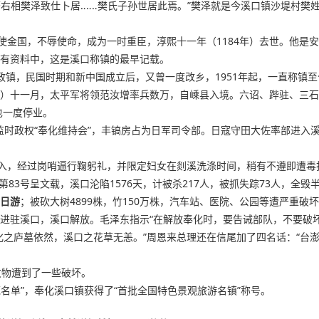
“唐右相樊泽致仕卜居‥‥‥樊氏子孙世居此焉。”樊泽就是今溪口镇沙堤村
使金国，不辱使命，成为一时重臣，淳熙十一年（1184年）去世。他是
现有资料中，这是溪口称镇的最早记载。
政镇，民国时期和新中国成立后，又曾一度改乡，1951年起，一直称镇至
）十一月，太平军将领范汝增率兵数万，自嵊县入境。六诏、跸驻、三石等地
也一度停业。
日伪监时政权“奉化维持会”，丰镐房占为日军司令部。日寇守田大佐率部进
入，经过岗哨逼行鞠躬礼，并限定妇女在剡溪洗涤时间，稍有不遵即遭毒
83号呈文载，溪口沦陷1576天，计被杀217人，被抓失踪73人，全毁半毁
日游
；被砍大树4899株，竹150万株，汽车站、医院、公园等遭严重破
61师进驻溪口，溪口解放。毛泽东指示“在解放奉化时，要告诫部队，不要
奉化之庐墓依然，溪口之花草无恙。”周恩来总理还在信尾加了四名话：“台
文物遭到了一些破坏。
范名单”，奉化溪口镇获得了“首批全国特色景观旅游名镇”称号。