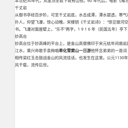
本世纪30年代，从崖顶至岩下筑有山径。60 年代后，电影《难
千丈岩
从御书亭经百步阶，可至千丈岩底，水击成潭，潭水碧透，寒气袭
扑人，仰望飞瀑，惊心动魄，宋楼钥《千丈岩诗》：“惊见银河空
书。飞瀑对面崖壁上，“乐不”两字，1 9 1 6 年（民国五年）
妙高台
妙高台位于妙高峰的平台上，是金山高僧佛印于宋元枯年间凿岩
江水，乘兴命歌手袁绚唱
奉化雪窦山一日游
他怀念弟弟的一首词《
相传梁红玉击鼓战金山的风流佳话，也发生在这里。公元113
风干载，流传后世。