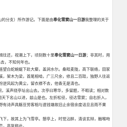
明山的分支）所作游记。下面是由
奉化雪窦山一日游
我整理的关于
楫往还，视潮上下，顷刻数十里
奉化雪窦山一日游
；非其时，用
鸣去，不知何年也。
遥望白蛇蜿蜒下赴大壑，盖涧水尔。桑畦麦陇，高下联络，田家
溪，架木为梁，首尾相啮，广三尺余，修且二百跬，独野人往返
粉逆风起为黄尘，留衣襟不去，他香无是清也。
间，溪声绕亭址出山去。次亭曰寒华，多留题，不暇读；相对数
图天下名山以进，兹山是也。左折松径，径达雪窦；自右折入，
野有诗声具觞豆劳客相与道钱塘故旧止余宿余度诘旦且雨不果
飞下，故其上为飞雪亭。憩亭上，时觉沾醉，清谈玄辩，触喉吻
峦，高复称此。