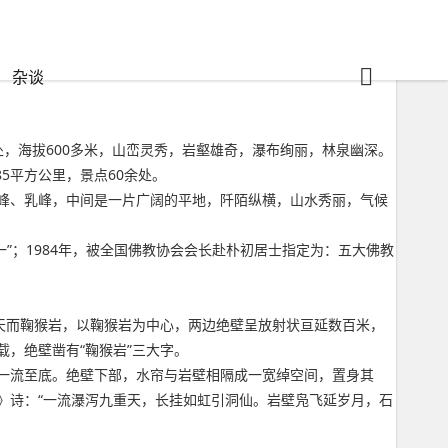
杂谈
，海拔600多米，山峦灵秀，岩壑雄奇，瀑布绚丽，林泉幽深。
5平方公里，景点60余处。
峰、乳峰，中间是一片广阔的平地，阡陌纵横，山水秀丽，气候
”；1984年，被全国佛教协会会长赴朴初居士指定为：五大佛教
天而鞠猴岩，以鞠猴岩为中心，两边绝壁呈放射状亘延数百米，
，绝壁凿有“鞠猴岩”三大字。
，一流至底。绝壁下部，水帘与岩壁相隔成一宽绰空间，置身其
》诗：“一流瀑泻九重天，长挂如虹引洞仙。岩壁凫飞延岁月，石