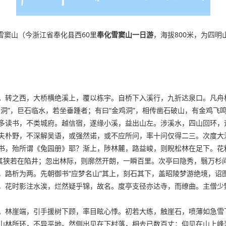
游雪窦山（今浙江省奉化县西60里
奉化雪窦山一日游
，海拔800米，为四
。转之西，大桥横绝溪上，覆以栋宇。自桥下入溪行，九折达泉口。凡舟
洞”，巨石临水，若坐垂踵者；有曰“金鸡洞”，相传凿石破山，有金鸡飞
多读书，不类城府。越信宿，遂缘小溪，益出山左。涉溪水，四山回环，
夫朴野，不深解吴语，或强然诺，或不应所问，率十问仅得二三。次度大
书，殆所谓《兔园册》耶？渐上，陟林麓，路益峻，则睨松林在足下。花
，其狭若在陷井；忽出林际，则廓然开朗，一瞬百里。次亭曰隐秀，翳万杉
，路析为两。先朝御书“应梦名山”其上，刻石其下，盖昭陵梦游绝境，诏
，花时影注水涘，烂然疑乎锦，故名。度亭支径亦达寺，而缭曲。主僧少
。林崖端，引手援树下顾，率目眩心悸。初若大练，触崖石，喷薄如急雪
山林所环，不异平地。然侧出见在下村落，相去已数百丈；仰见在山上峰