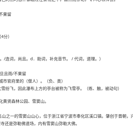
不果留
4分）
将近。/连词，尚且。d．助词，补充音节。 / 代词，道理。）
诘旦且雨/不果留
于城市官府里的（僧人）。（负、类）
大雪纷飞，因此瀑布上方的亭台被称为飞雪亭。（练、触，被动句）
化黄贤森林公园、雪窦山。
名山之一的雪窦山山心，位于浙江省宁波市奉化区溪口镇。肇创于晋朝，兴
雪窦寺还是弥勒佛道场，内有雪窦山弥勒大佛。