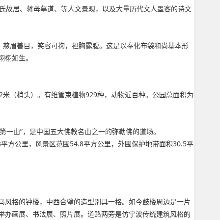
蒋氏故居、蒋母墓道、等人文景观，以及大量历代文人墨客的诗文
，慈眉善目，笑容可掬，袒胸露腹。这是以奉化布袋和尚基本形
栩栩如生。
2米（梢头）。有维管束植物929种，动物近百种。公园总面积为
四明第一山”，是中国五大佛教名山之一的弥勒佛的道场。
方公里，风景区范围54.8平方公里，外围保护地带面积30.5平
马风格的钟楼，中西合璧的造型别具一格。如今鼓楼周边是一片
举办画展、书法展、照片展。道路两旁是仿宁波传统建筑风格的