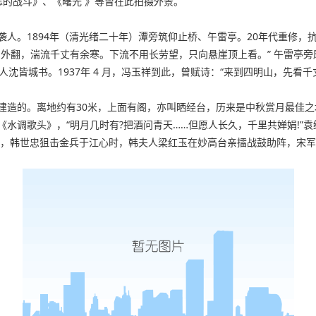
忘的战斗》、《曙光 》等曾在此拍摄外景。
人。1894年（清光绪二十年）潭旁筑仰止桥、午雷亭。20年代重修，抗
外翻，湍流千丈有余寒。下流不用长劳望，只向悬崖顶上看。” 午雷亭旁摩
亭下人沈皆城书。1937年 4 月，冯玉祥到此，曾赋诗：“来到四明山，先
建造的。离地约有30米，上面有阁，亦叫晒经台，历来是中秋赏月最佳
水调歌头》，“明月几时有?把酒问青天……但愿人长久，千里共婵娟!”袁
0年，韩世忠狙击金兵于江心时，韩夫人梁红玉在妙高台亲擂战鼓助阵，宋