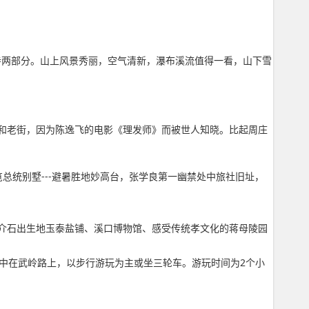
寺两部分。山上风景秀丽，空气清新，瀑布溪流值得一看，山下雪
和老街，因为陈逸飞的电影《理发师》而被世人知晓。比起周庄
总统别墅---避暑胜地妙高台，张学良第一幽禁处中旅社旧址，
介石出生地玉泰盐铺、溪口博物馆、感受传统孝文化的蒋母陵园
集中在武岭路上，以步行游玩为主或坐三轮车。游玩时间为2个小