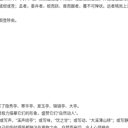
或绀或苍；孟者，委弁者，蛟而跃、兽而踞者，覆不可殚状。远者晴岚上
暇登陟矣。
）
）
写了隐秀亭、寒华亭、漱玉亭、锦镜亭、大亭。
极力描摹它们的形象，盛赞它们“自然动人”。
写声，“溪声绕亭”；或写味，“饮之甘”；或写动，“大溪薄山转”；或写静
自己的伤时感怀都融注在景物之中，自然而亲切，令人心领神会。