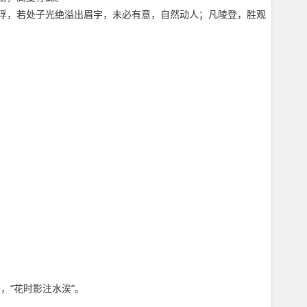
浮，若处子光绝溢出眉宇，未必有意，自然动人；凡陵登，胜观
，“花时影注水涘”。