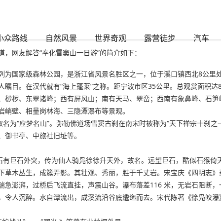
小众路线
自然风景
世界奇观
露营徒步
汽车
，网友解答“奉化雪窦山一日游”的简介如下：
列为国家级森林公园，是浙江省风景名胜区之一，位于溪口镇西北8公里处
瞩目。在汉代就有“海上蓬莱”之称。距宁波市区35公里。总观赏面积达8
、桫椤、东翠诸峰；西有屏风山；南有天马、翠峦；西南有象鼻峰、石笋
岩峭壁、相量岗林海、三隐潭瀑布等景观。
名为“应梦名山”。弥勒佛道场雪窦古刹在南宋时被称为“天下禅宗十刹之一
、御书亭、中旅社旧址等。
崖石有巨石外突，传为仙人骑凫徐徐升天外，故名。远望巨石，酷似石猴倚
下草木丛生，成簇弄影。其壮观、秀丽，胜于千丈岩。宋宝庆《四明志》载
湍急澎湃，过桥后飞流直挂，声震山谷。瀑布落差116 米，无岩石阻断
，令人沉醉。水自潭流出，成溪流沿谷底逶迤而去。宋代陈著《徐凫皎瀑