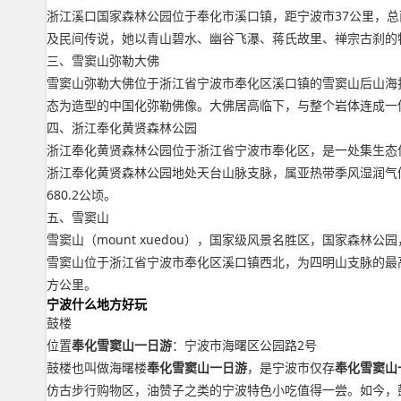
浙江溪口国家森林公园位于奉化市溪口镇，距宁波市37公里，总
及民间传说，她以青山碧水、幽谷飞瀑、蒋氏故里、禅宗古刹的
三、雪窦山弥勒大佛
雪窦山弥勒大佛位于浙江省宁波市奉化区溪口镇的雪窦山后山海
态为造型的中国化弥勒佛像。大佛居高临下，与整个岩体连成一
四、浙江奉化黄贤森林公园
浙江奉化黄贤森林公园位于浙江省宁波市奉化区，是一处集生态
浙江奉化黄贤森林公园地处天台山脉支脉，属亚热带季风湿润气候
680.2公顷。
五、雪窦山
雪窦山（mount xuedou），国家级风景名胜区，国家森林
雪窦山位于浙江省宁波市奉化区溪口镇西北，为四明山支脉的最高峰，
方公里。
宁波什么地方好玩
鼓楼
位置
奉化雪窦山一日游
：宁波市海曙区公园路2号
鼓楼也叫做海曙楼
奉化雪窦山一日游
，是宁波市仅存
奉化雪窦山
仿古步行购物区，油赞子之类的宁波特色小吃值得一尝。如今，