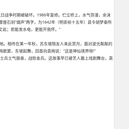
日战争时期被破坏。1986年复修。伫立桥上，水气弥漫，余沫
崖石刻“烟声”两字，为1642年（明崇祯十五年）县令胡梦泰所
看千丈岩；若能发水电，更能开我怀。”
之地。相传在某一年秋，苏东坡陪友人来此赏月，面对波光粼粼的
绚歌罢，东坡起舞，回首向袁绚说：“这是神仙境界呀!”
军士兵士气振奋，战败金兵。这故事早已被艺人搬上戏剧舞台，英