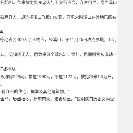
樊姓的始祖。监察御史樊良忠因与王安石不合，弃官归里，隐居溪口
安徽寿县人，却选择溪口飞凤山安葬，可见宋时溪口在外地已颇有
今。
农民400人余人响应，经溪口，于11月26日攻克县城，12月
入溪口，见镇内无人，悉数捣毁全镇水缸，锅灶，民间财物被洗劫一
打或枪杀。
详房223间，楼屋1990间，平屋1172间，被抢粮米1.5万斤，
坏。
破坏蒋介石的住宅、祠堂及其他建筑物。”
澎金马，唇齿相依，遥望南天，诸希珍重。”说明溪口历史文物受