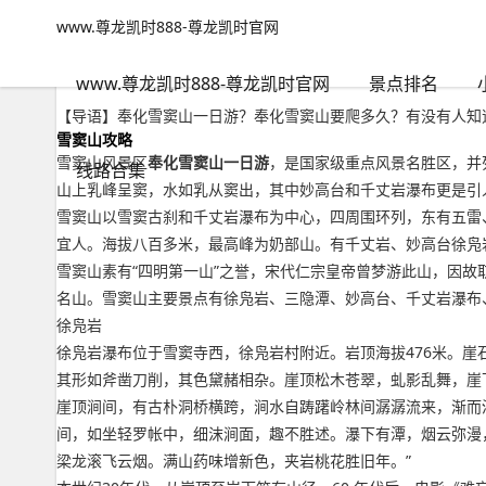
www.尊龙凯时888-尊龙凯时官网
自然风景
文章正文
www.尊龙凯时888-尊龙凯时官网
奉化雪窦山一日游？奉化雪窦山要爬多久-www.尊龙凯时888
千里不留行
2022年09月14日 17:24
449
0
www.尊龙凯时888-尊龙凯时官网
景点排名
【导语】奉化雪窦山一日游？奉化雪窦山要爬多久？有没有人知道
雪窦山攻略
雪窦山风景区
奉化雪窦山一日游
，是国家级重点风景名胜区，并
线路合集
山上乳峰呈窦，水如乳从窦出，其中妙高台和千丈岩瀑布更是引人
雪窦山以雪窦古刹和千丈岩瀑布为中心，四周围环列，东有五雷
宜人。海拔八百多米，最高峰为奶部山。有千丈岩、妙高台徐凫
雪窦山素有“四明第一山”之誉，宋代仁宗皇帝曾梦游此山，因故取
名山。雪窦山主要景点有徐凫岩、三隐潭、妙高台、千丈岩瀑布
徐凫岩
徐凫岩瀑布位于雪窦寺西，徐凫岩村附近。岩顶海拔476米。
其形如斧凿刀削，其色黛赭相杂。崖顶松木苍翠，虬影乱舞，崖
崖顶涧间，有古朴洞桥横跨，涧水自踌躇岭林间潺潺流来，渐而
间，如坐轻罗帐中，细沫涧面，趣不胜述。瀑下有潭，烟云弥漫
梁龙滚飞云烟。满山药味增新色，夹岩桃花胜旧年。”