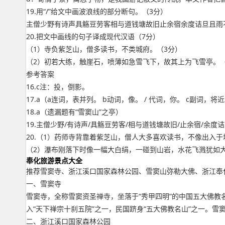
19.用“/”给文中画波浪线的部分断句。（3分）
主僧少野有诗声具觞豆劳客相与道钱塘故旧止余宿余度诘旦且雨
20.把文中画线的句子译成现代汉语（7分）
（1）寺负紫芝山，僧多读书，不类城府。（3分）
（2）初若大练，触崖石，喷薄如急雪飞下，故其上为飞雪亭。（
参考答案
16.c注：投，倒影。
17.a（a连词，表并列。 b动词，像。 / 代词，你。 c副词，
18.a（遗漏题有“雪窦山”之亭）
19.主僧少野/有诗声/具觞豆劳客/相与道钱塘故旧/止余宿/余度
20.（1）药师寺背靠着紫芝山，僧人大多喜欢读书，不像出入
（2）瀑布刚落下时像一幅大白绢，一碰到山岩，水花飞溅犹如
奉化旅游景点大全
推荐雪窦寺、浙江溪口国家森林公园、雪窦山弥勒大佛、浙江奉
一、雪窦寺
雪窦寺，全称雪窦资圣禅寺，坐落于“秀甲四明”的中国五大佛教
入“天下禅宗十刹五院”之一，民国跻身“五大佛教名山”之一。
二、浙江溪口国家森林公园