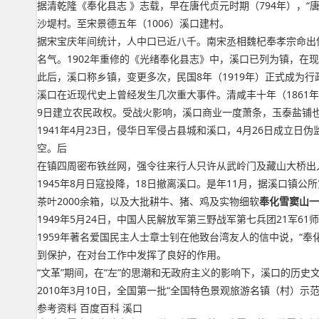
据清乾隆《奉化县志 》志载，早在唐代贞元时期（794年），
沙堤村。至宋景德五年（1006）溪口建村。
据宋宝庆年间统计，人中口已近八千。南宋丞相魏杞奉孝宗命出
名气。1902年重修的《光绪奉化县志》中，溪口已列为镇，在
此后，溪口称乡镇，变更多次，民国8年（1919年）正式成为行
溪口在近现代史上曾经发生几次重大事件。清咸丰十年（1861年
9日建立农民政权。受战火影响，溪口商业一度萧条，玉泰盐铺
1941年4月23日，侵华日军侵占县城和溪口，4月26日成立
空。后
在镇四周密布铁丝网，强令往来行人只许从武岭门及藏山大桥出
1945年8月日寇投降，18日撤离溪口。是年11月，据溪口镇公所第
茶叶2000余箱，以及大批耕牛、猪、鸡及实物细软
奉化雪窦山一
1949年5月24日，中国人民解放军第三野战军第七兵团21军
1959年著名爱国民主人士章士钊在他致台湾友人的信中说，“
到保护，在对台工作中发挥了良好的作用。
“文革”期间，在“左”的思潮和无政府主义的影响下，溪口的历史
2010年3月10日，全国第一批“全国特色景观旅游名镇（村）示
参考资料 百度百科 溪口