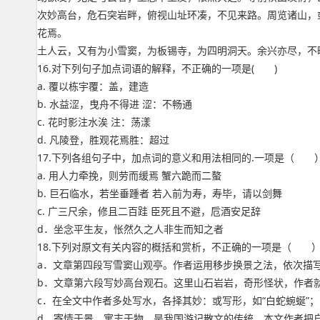
次妙高台，危石突岩畔，俯视山址环凑，不见来路。周览诸山，
花焉。
土人云，又有为小雪窦，为板锡寺，为四明洞天。余兴亦尽，不
16.对下列句子加点词语的解释，不正确的一项是( )
a. 覆以栋宇覆：盖，建造
b. 水益涩，曳舟不得进 涩：不畅通
c. 花时影注水涘 注：荡漾
d. 凡陵登，胜观花焉胜：超过
17.下列各组句子中，加点词的意义和用法相同的.一项是（ 
a. 用人力牵挽，则劳而缓焉 蟹六跪而二螯
b. 巨石临水，若坐垂踵者 若入前为寿，寿毕，请以剑舞
c. 广三尺余，修且二百跬 臣死且不避，卮酒安足辞
d．坐念平生友，怅然久之人非生而知之者
18.下列对原文有关内容的概括和赏析，不正确的一项是（ 
a．文章第四段写雪窦山观亭。作者运用移步换景之法，依次描
b．文章第六段写妙高台观石。这里山石岩岩，奇形怪状，作者就
c．在全文中作者多处写水，各择其妙：或写形，如“白蛇蜿蜒”；或
d．寄情于景，寓志于物，是我国游记散文的传统。本文作者把