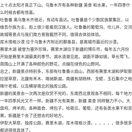
上十点太阳才真正下山。乌鲁木齐有各种新疆 美食 和水果，一年四季什
么时候去都有惊喜。
吐鲁番 离乌鲁木齐很近，有动车直达。吐鲁番是个少数民族聚集区，以
维吾尔族为主，街上很少能看到汉族人。吐鲁番的葡萄沟、坎儿井、交河
故城等景点与我们南方景致截然不同，值得去体验体验。
库木塔格沙漠 位于乌鲁木齐附近的鄯善县，是离城市最近的沙漠。
赛里木湖 被誉为塞外珍珠，赛里木湖位于新疆的博乐市，每年五六月份
开始是赛里木湖最美的季节。湖水清澈见底，湖面平静如镜，草长莺飞，
周围山上开满了各种颜色的野花，点缀在绿色的山野间。
总之，新疆景点特别多，东部有吐鲁番火焰山，西部有赛里木湖和伊犁那
拉提草原，北疆有禾木、喀纳斯湖，南疆有胡杨林、戈壁，玉石集中之地
喀什老城，以及横穿南北的独库公路。
新疆的美景去一次两次是欣赏不完的，东南西北景观各不相同，每个地方
一年四季风光又不一样。新疆不光有美景，新疆 美食 同样魅力不小。大
盘鸡、烤羊肉，各种面食、烤包子，哈密瓜、葡萄，还有各类水果干和坚
果，新疆是个去了还想去的好地方。
伊犁大草原，独库公路，赛里木湖，库木塔格沙漠，，，，，，很多很多
都讲得很具体了。