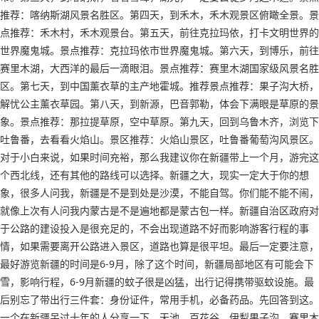
推荐：喀纳斯湖风景名胜区。第四天，到禾木，禾木观景区俯瞰全景。景
点推荐：禾木村，禾木观景台。第五天，前往克拉玛依，打卡文明世界的
世界魔鬼城。景点推荐：克拉玛依市世界魔鬼城。第六天，到博乐，前往
赛里木湖，大西洋的最后一滴眼泪。景点推荐：赛里木湖国家级风景名胜
区。第七天，到中国薰衣草的主产地霍城。推荐景点推荐：果子沟大桥，
解忧公主薰衣草园。第八天，到新源，巴音郭勒，体会下满眼是草原的景
象。景点推荐：那拉提草原，空中草原。第九天，回到乌鲁木齐，浏览下
吐鲁番，去看看火焰山。景区推荐：火焰山景区，吐鲁番葡萄沟风景区。
对于小白来说，如果时间充裕，那么我建议你在新疆带上一个月，游完这
个西北线，还有其他的路线可以选择。新疆之大，现实一定大于你的想
象，很多人问我，新疆是不是到处是沙漠，不能自驾。你们能不能不闹，
就像上次有人问我内蒙古是不是遍地都是蒙古包一样。新疆自治区政府对
于公路的建设投入是很充足的，不会出现道路不好而影响游客行程的事
情，如果需要离开公路进入景区，道路也算是很平坦。最后一定要注意，
最好游览新疆的时间是6-9月，除了这个时间，新疆局部地区有可能会下
雪，影响行程，6-9月新疆的蚊子很是凶猛，出行记得携带驱蚊设施。最
后别忘了带出行三件套：身份证件，常用手机，必备药品。先回答到这。
一个在新疆呆过十年的人分享一下，天池，百花谷，伊犁果子沟，赛里木