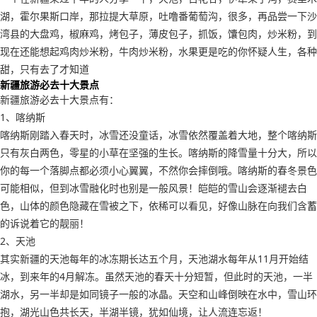
湖，霍尔果斯口岸，那拉提大草原，吐噜番葡萄沟，很多，再品尝一下沙
湾县的大盘鸡，椒麻鸡，烤包子，薄皮包子，抓饭，馕包肉，炒米粉，到
现在还能想起鸡肉炒米粉，牛肉炒米粉，水果更是吃的你怀疑人生，各种
甜，只有去了才知道
新疆旅游必去十大景点
新疆旅游必去十大景点有：
1、喀纳斯
喀纳斯刚踏入春天时，冰雪还没童话，冰雪依然覆盖着大地，整个喀纳斯
只有灰白两色，零星的小草在坚强的生长。喀纳斯的降雪量十分大，所以
你的每一个落脚点都必须小心翼翼，不然你会摔倒哦。喀纳斯的春冬景色
可能相似，但到冰雪融化时也别是一般风景！皑皑的雪山会逐渐褪去白
色，山体的颜色隐藏在雪被之下，依稀可以看见，好像山脉在向我们含蓄
的诉说着它的靓丽！
2、天池
其实新疆的天池每年的冰冻期长达五个月，天池湖水每年从11月开始结
冰，到来年的4月解冻。虽然天池的春天十分短暂，但此时的天池，一半
湖水，另一半却是如同镜子一般的冰晶。天空和山峰倒映在水中，雪山环
抱，湖光山色共长天，半湖半镜，犹如仙境，让人流连忘返！