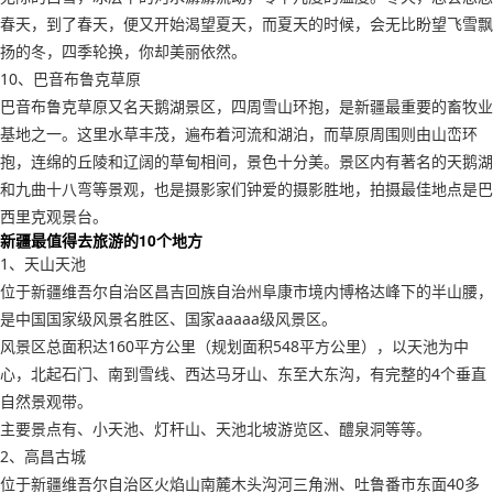
春天，到了春天，便又开始渴望夏天，而夏天的时候，会无比盼望飞雪飘
扬的冬，四季轮换，你却美丽依然。
10、巴音布鲁克草原
巴音布鲁克草原又名天鹅湖景区，四周雪山环抱，是新疆最重要的畜牧业
基地之一。这里水草丰茂，遍布着河流和湖泊，而草原周围则由山峦环
抱，连绵的丘陵和辽阔的草甸相间，景色十分美。景区内有著名的天鹅湖
和九曲十八弯等景观，也是摄影家们钟爱的摄影胜地，拍摄最佳地点是巴
西里克观景台。
新疆最值得去旅游的10个地方
1、天山天池
位于新疆维吾尔自治区昌吉回族自治州阜康市境内博格达峰下的半山腰，
是中国国家级风景名胜区、国家aaaaa级风景区。
风景区总面积达160平方公里（规划面积548平方公里），以天池为中
心，北起石门、南到雪线、西达马牙山、东至大东沟，有完整的4个垂直
自然景观带。
主要景点有、小天池、灯杆山、天池北坡游览区、醴泉洞等等。
2、高昌古城
位于新疆维吾尔自治区火焰山南麓木头沟河三角洲、吐鲁番市东面40多