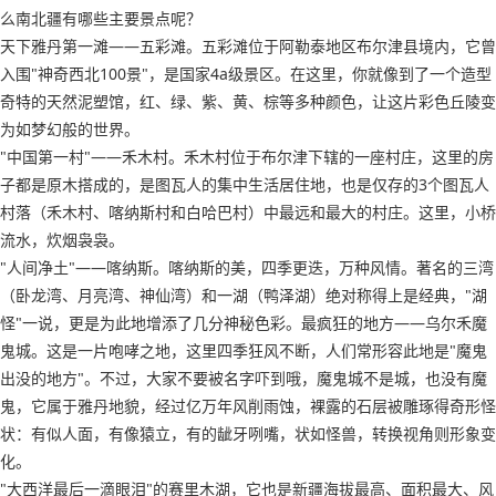
么南北疆有哪些主要景点呢？
天下雅丹第一滩——五彩滩。五彩滩位于阿勒泰地区布尔津县境内，它曾
入围"神奇西北100景"，是国家4a级景区。在这里，你就像到了一个造型
奇特的天然泥塑馆，红、绿、紫、黄、棕等多种颜色，让这片彩色丘陵变
为如梦幻般的世界。
"中国第一村"——禾木村。禾木村位于布尔津下辖的一座村庄，这里的房
子都是原木搭成的，是图瓦人的集中生活居住地，也是仅存的3个图瓦人
村落（禾木村、喀纳斯村和白哈巴村）中最远和最大的村庄。这里，小桥
流水，炊烟袅袅。
"人间净土"——喀纳斯。喀纳斯的美，四季更迭，万种风情。著名的三湾
（卧龙湾、月亮湾、神仙湾）和一湖（鸭泽湖）绝对称得上是经典，"湖
怪"一说，更是为此地增添了几分神秘色彩。最疯狂的地方——乌尔禾魔
鬼城。这是一片咆哮之地，这里四季狂风不断，人们常形容此地是"魔鬼
出没的地方"。不过，大家不要被名字吓到哦，魔鬼城不是城，也没有魔
鬼，它属于雅丹地貌，经过亿万年风削雨蚀，裸露的石层被雕琢得奇形怪
状：有似人面，有像猿立，有的龇牙咧嘴，状如怪兽，转换视角则形象变
化。
"大西洋最后一滴眼泪"的赛里木湖，它也是新疆海拔最高、面积最大、风