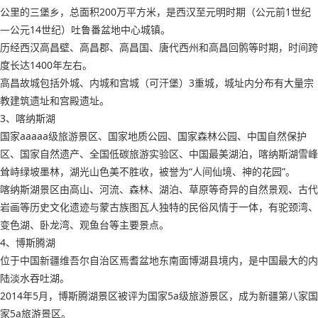
公里的三堡乡，总面积200万平方米，是西汉至元明时期（公元前1世纪
—公元14世纪）吐鲁番盆地中心城镇。
历经西汉高昌壁、高昌郡、高昌国、唐代西州和高昌回鹘等时期，时间跨
度长达1400年左右。
高昌故城包括外城、内城和宫城（可汗堡）3重城，城址内分布有大量宗
教建筑遗址和宫殿遗址。
3、喀纳斯湖
国家aaaaa级旅游景区、国家地质公园、国家森林公园、中国自然保护
区、国家自然遗产、全国低碳旅游实验区、中国最美湖泊，喀纳斯湖雪峰
耸峙绿坡墨林，湖光山色美不胜收，被誉为“人间仙境、神的花园”。
喀纳斯湖景区由高山、河流、森林、湖泊、草原等奇异的自然景观、古代
岩画等历史文化遗迹与蒙古族图瓦人独特的民俗风情于一体，有驼颈湾、
变色湖、卧龙湾、观鱼台等主要景点。
4、博斯腾湖
位于中国新疆维吾尔自治区焉耆盆地东南面博湖县境内，是中国最大的内
陆淡水吞吐湖。
2014年5月，博斯腾湖景区被评为国家5a级旅游景区，成为新疆第八家国
家5a旅游景区。