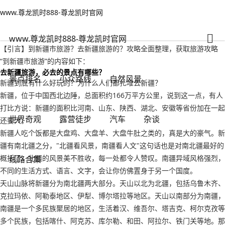
www.尊龙凯时888-尊龙凯时官网
小众路线
文章正文
www.尊龙凯时888-尊龙凯时官网
到新疆市旅游？去新疆旅游的-www.尊龙凯时888
人之常情
2022年09月14日 17:36
135
0
www.尊龙凯时888-尊龙凯时官网
【引言】到新疆市旅游？去新疆旅游的？攻略全面整理，获取旅游攻略
“到新疆市旅游”的内容如下：
去新疆旅游，必去的景点有哪些？
景点排名
小众路线
自然风景
新疆到底有什么好玩的？为什么人们都扎堆去新疆？
新疆，位于中国西北边陲，总面积约166万平方公里，说到这一点，有人
打比方说：新疆的面积比河南、山东、陕西、湖北、安徽等省份加在一起
世界奇观
露营徒步
汽车
杂谈
还要大。
新疆人吃个饭都是大盘鸡、大盘羊、大盘牛肚之类的，真是大的豪气。新
疆有南北疆之分，"北疆看风景，南疆看人文"这句话也是对南北疆最好的
概括了。北疆的风景美不胜收，每一处都令人赞叹。南疆异域风格强烈，
线路合集
不同的生活方式、语言、文字，会让你仿佛置身于另一个国度。
天山山脉将新疆分为南北疆两大部分。天山以北为北疆，包括乌鲁木齐、
克拉玛依、阿勒泰地区、伊犁、博尔塔拉等地区。天山以南部分为南疆，
南疆是一个多民族聚居的地区，生活着汉、维吾尔、塔吉克、柯尔克孜等
多个民族，包括喀什、阿克苏、库尔勒、和田、阿拉尔、铁门关等地。那