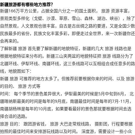
新疆旅游都有哪些地方推荐？
新疆166万平方公里，占据全国六分之一的国土面积， 旅游 资源丰富，
景观类型多样化（戈壁、沙漠、草原、雪山、森林、湖泊、峡谷），除了
自然景观，人文景观也很丰富，自古是古丝绸之路的要道，又是全国少数
民族最多的省份，民族文化丰富多彩，即便走过全世界，来一次新疆你还
会再来的。
了解新疆 旅游 首先要了解新疆的地貌特征，新疆的几大 旅游 线路也是
根据地貌特征来分布的。新疆三山夹两盆的地貌特征把 旅游 线路分为了
北疆环线、伊犁环线、南疆环线，这三条线路可以互相组合成任意多的路
线，地貌图如下：
新疆 旅游 可推荐的地方太多了。但推荐前要根据你来的时间、以及 旅游
的目的、 旅游 方式等
时间： 每个季节的景色差异很大，伊犁最美的时候是5月中旬到6月， 北
疆喀纳斯最美的时间是每年的9月底，南疆最佳时间是每年的7月-11月，
南疆胡杨林是每年的10月底，如果要看最好的景色那就要根据时间去选
择合适的选路。
旅游 目的： 跟团游省钱， 旅游 大巴走常规线路， 摄影团，行程要根据
拍照的最佳时间来安排游玩线路以及时间。 深度游，需要设计一些小众