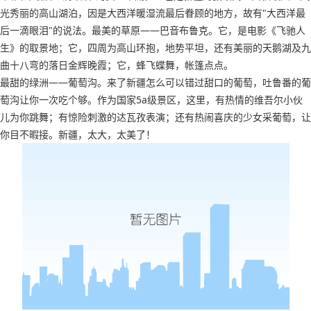
光秀丽的高山湖泊，因是大西洋暖湿流最后眷顾的地方，故有"大西洋最
后一滴眼泪"的说法。最美的草原——巴音布鲁克。它，是电影《飞驰人
生》的取景地；它，四周为高山环抱，地势平坦，还有美丽的天鹅湖及九
曲十八弯的落日金辉晚霞；它，蜂飞蝶舞，帐篷点点。
最甜的绿洲——葡萄沟。来了新疆怎么可以错过甜口的葡萄，吐鲁番的葡
萄沟让你一次吃个够。作为国家5a级景区，这里，有热情的维吾尔小伙
儿为你跳舞；有惊险刺激的达瓦孜表演；还有热闹喜庆的少女采葡萄，让
你目不暇接。新疆，太大，太美了！