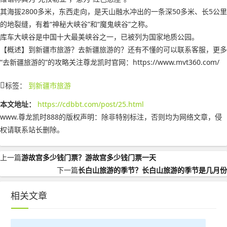
其海拔2800多米，东西走向，是天山融水冲出的一条深50多米、长5公里
的地裂缝，有着“神秘大峡谷”和“魔鬼峡谷”之称。
库车大峡谷是中国十大最美峡谷之一，已被列为国家地质公园。
【概述】到新疆市旅游？去新疆旅游的？还有不懂的可以联系客服，更多
“去新疆旅游的”的攻略关注尊龙凯时官网：https://www.mvt360.com/
标签：
到新疆市旅游
本文地址：
https://cdbbt.com/post/25.html
www.尊龙凯时888的版权声明：
除非特别标注，否则均为网络文章，侵
权请联系站长删除。
上一篇
游故宫多少钱门票？游故宫多少钱门票一天
下一篇
长白山旅游的季节？长白山旅游的季节是几月份
相关文章