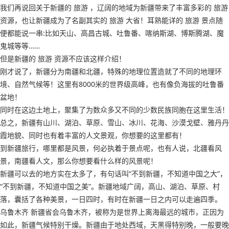
我们再说回关于新疆的 旅游 ，辽阔的地域为新疆带来了丰富多彩的 旅游
资源，也让新疆成为了名副其实的 旅游 大省！耳熟能详的 旅游 景点随
便都能说一串:比如天山、高昌古城、吐鲁番、喀纳斯湖、博斯腾湖、魔
鬼城等等……
但是新疆的 旅游 资源不应该这样介绍！
刚才说了，新疆分为南疆和北疆，特殊的地理位置造就了不同的地理环
境、自然气候等！这里有8000米的世界级高峰，也有像负海拔的吐鲁番
盆地！
同时在这边土地上，聚集了为数众多又不同的少数民族同胞在这里生活！
总之，新疆有山川、湖泊、草原、雪山、冰川、花海、沙漠戈壁、雅丹丹
霞地貌、同时也有着丰富的人文景观，你想要的这里都有！
到新疆旅行，哪里都是风景，何必执着于景点呢，也有人说，北疆看风
景，南疆看人文，那么你想要看什么样的风景呢！
新疆可以去的地方实在太多了，有句话叫“不到新疆，不知道中国之大”，
“不到新疆，不知道中国之美”。新疆地域广阔，高山、湖泊、草原、村
落，囊括了各种美景，一日四时，有时在新疆一日之内可以走遍四季。
乌鲁木齐 新疆省会乌鲁木齐，被称为是世界上离海最远的城市，正因为
如此，新疆气候特别干燥。新疆由于地处西域，天黑得特别晚，一般要晚