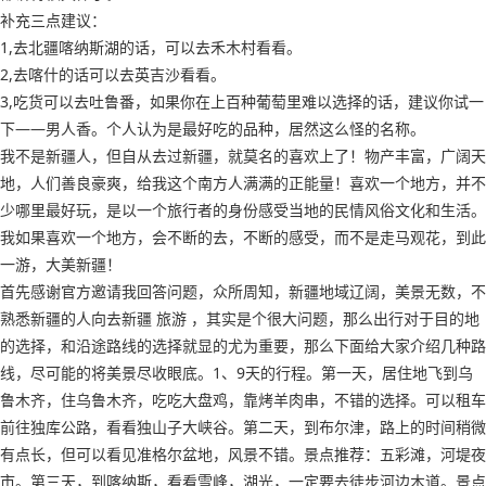
补充三点建议：
1,去北疆喀纳斯湖的话，可以去禾木村看看。
2,去喀什的话可以去英吉沙看看。
3,吃货可以去吐鲁番，如果你在上百种葡萄里难以选择的话，建议你试一
下——男人香。个人认为是最好吃的品种，居然这么怪的名称。
我不是新疆人，但自从去过新疆，就莫名的喜欢上了！物产丰富，广阔天
地，人们善良豪爽，给我这个南方人满满的正能量！喜欢一个地方，并不
少哪里最好玩，是以一个旅行者的身份感受当地的民情风俗文化和生活。
我如果喜欢一个地方，会不断的去，不断的感受，而不是走马观花，到此
一游，大美新疆！
首先感谢官方邀请我回答问题，众所周知，新疆地域辽阔，美景无数，不
熟悉新疆的人向去新疆 旅游 ，其实是个很大问题，那么出行对于目的地
的选择，和沿途路线的选择就显的尤为重要，那么下面给大家介绍几种路
线，尽可能的将美景尽收眼底。1、9天的行程。第一天，居住地飞到乌
鲁木齐，住乌鲁木齐，吃吃大盘鸡，靠烤羊肉串，不错的选择。可以租车
前往独库公路，看看独山子大峡谷。第二天，到布尔津，路上的时间稍微
有点长，但可以看见准格尔盆地，风景不错。景点推荐：五彩滩，河堤夜
市。第三天，到喀纳斯，看看雪峰，湖光，一定要去徒步河边木道。景点