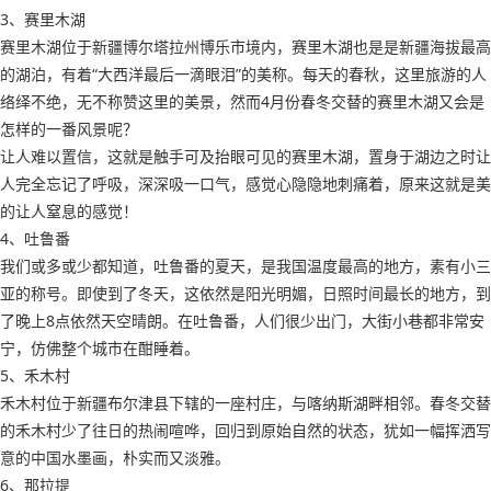
3、赛里木湖
赛里木湖位于新疆博尔塔拉州博乐市境内，赛里木湖也是是新疆海拔最高
的湖泊，有着“大西洋最后一滴眼泪”的美称。每天的春秋，这里旅游的人
络绎不绝，无不称赞这里的美景，然而4月份春冬交替的赛里木湖又会是
怎样的一番风景呢？
让人难以置信，这就是触手可及抬眼可见的赛里木湖，置身于湖边之时让
人完全忘记了呼吸，深深吸一口气，感觉心隐隐地刺痛着，原来这就是美
的让人窒息的感觉！
4、吐鲁番
我们或多或少都知道，吐鲁番的夏天，是我国温度最高的地方，素有小三
亚的称号。即使到了冬天，这依然是阳光明媚，日照时间最长的地方，到
了晚上8点依然天空晴朗。在吐鲁番，人们很少出门，大街小巷都非常安
宁，仿佛整个城市在酣睡着。
5、禾木村
禾木村位于新疆布尔津县下辖的一座村庄，与喀纳斯湖畔相邻。春冬交替
的禾木村少了往日的热闹喧哗，回归到原始自然的状态，犹如一幅挥洒写
意的中国水墨画，朴实而又淡雅。
6、那拉提