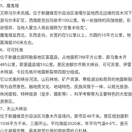
5、魔鬼城
又称乌尔禾风城。位于新疆维吾尔自治区准噶尔盆地西北边缘的佳木河下
游乌尔禾矿区，西南距克拉玛依市100公里。有一处独特的风蚀地貌，形
状怪异、当地人蒙古人将此城称为“苏鲁木哈克”。
魔鬼城呈西北、东西走向，长宽约在5公里以上，方圆约10平方公里，地
面海拔350米左右。
6、可可托海
位于新疆北部阿勒泰地区富蕴县，占地面积788平方公里，距乌鲁木齐
485公里，距富蕴县城53公里。景区由额尔齐斯大峡谷、可可苏里、伊雷
木特湖、卡拉先格尔地震断裂带四部分组成。
它以优美的峡谷河流、山石林地、矿产资源、寒极湖泊和奇异的地震断裂
带为自然景色，融地质文化、地域特色、民族风情于一体，以观光旅游、
休闲度假、特种旅游（徒步、摄影等）、科学考察等为主要特色的大型旅
游景区。
7、天山大峡谷
位于新疆维吾尔自治区乌鲁木齐县境内，距市区48千米。景区规划面积
1038平方千米，三面环山，平均海拔2020米，年平均气温4-6℃，是天
山北坡最完整、最具观赏价值的原始雪岭云杉林。