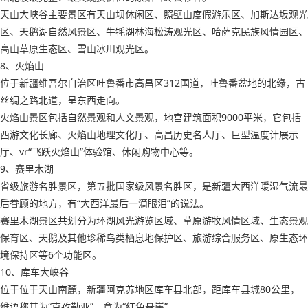
天山大峡谷主要景区有天山坝休闲区、照壁山度假游乐区、加斯达坂观光
区、天鹅湖自然风景区、牛牦湖林海松涛观光区、哈萨克民族风情园区、
高山草原生态区、雪山冰川观光区。
8、火焰山
位于新疆维吾尔自治区吐鲁番市高昌区312国道，吐鲁番盆地的北缘，古
丝绸之路北道，呈东西走向。
火焰山景区包括自然景观和人文景观，地宫建筑面积9000平米，它包括
西游文化长廊、火焰山地理文化厅、高昌历史名人厅、巨型温度计展示
厅、vr“飞跃火焰山”体验馆、休闲购物中心等。
9、赛里木湖
省级旅游名胜景区，第五批国家级风景名胜区，是新疆大西洋暖湿气流最
后眷顾的地方，有“大西洋最后一滴眼泪”的说法。
赛里木湖景区共划分为环湖风光游览区域、草原游牧风情区域、生态景观
保育区、天鹅及其他珍稀鸟类栖息地保护区、旅游综合服务区、原生态环
境保持区等6个功能区。
10、库车大峡谷
位于位于天山南麓，新疆阿克苏地区库车县北部，距库车县城80公里，
维语称其为“克孜勒亚”，意为“红色悬崖”。