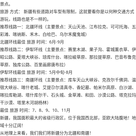
景点。
旅游 方式： 新疆有些道路对车型有限制，这就要看你是以何种交通方式
游玩，线路也是不一样的。
推荐线路一：北疆环线（主要景点：天山天池、江布拉克、可可托海、五
彩滩、喀纳斯、禾木、白哈巴、乌尔禾魔鬼城）
北疆环线最佳 旅游 时间：6月-9月
推荐线路二：伊犁环线（主要景点：赛里木湖、果子沟、霍城薰衣草、伊
昭公路、夏塔大峡谷、琼库什台、喀拉峻草原、那拉提草原、巴音布鲁克
草原、独库公路、百里画廊唐布拉）
伊犁环线最佳 旅游 时间：5月中旬-8月
推荐线路三：南疆环线（主要景点：库车天山大峡谷、克孜尔千佛洞、温
宿大峡谷、喀什老城、艾提尕尔清真寺、香妃墓、帕米尔高原、白沙湖、
喀拉库勒湖、塔什库尔干、石头城、金草滩、和田、沙漠公路、塔克拉玛
干沙漠、塔里木河胡杨林）
最佳 旅游 时间：7、8、9、10、11月
新疆，我国面积最大的省级行政区，位于我国西北部，亚欧大陆腹地！地
域十分辽阔！
从地理上来看，我们我们将新疆分为北疆和南疆！