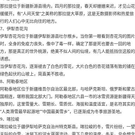
那拉提位于新疆新源县境内，四月的那拉提，春天却姗姗来迟，才见山花
缓缓开。有“人间天堂”之美称的那拉提大草原，这是无数摄影师和热爱旅
行的人们心中无比向往的地方。
7、伊犁杏花沟
伊犁杏花沟位于新疆伊犁新源县吐尔根乡。当你第一眼看到杏花沟的图片
时，全身的免疫力丧失，像中了毒一样，确定了那是死也要去一回的地
方，那是真正的世外桃源，绝美不似人间的仙境，有几人能抵挡住这般的
诱惑。
当伊犁杏花沟，逐渐褪去了白色的雪花，大片白色的杏花错落有致的铺在
绿色起伏的山坡上，简直美不胜收。
8、阿勒泰地区
阿勒泰地区位于新疆维吾尔自治区最北部，与哈萨克斯坦、俄罗斯和蒙古
国相连，堪称我国北部大门。阿勒泰地区六县一市的冰雪资源是新疆得天
独厚的，这里雪量大、雪期长、雪质优、海拔和温度适宜，是名符其实的
“人类滑雪最早起源地”“中国最美雪乡”，已逐渐成为冬季旅游圣地。
9、喀拉峻
喀拉峻位于疆伊犁哈萨克自治州特克斯县。喀拉峻的冬，雪片纷纷，一望
无际的白雪，冰层下的河水潺潺流动，零下几度的温度。冬天，总会想念