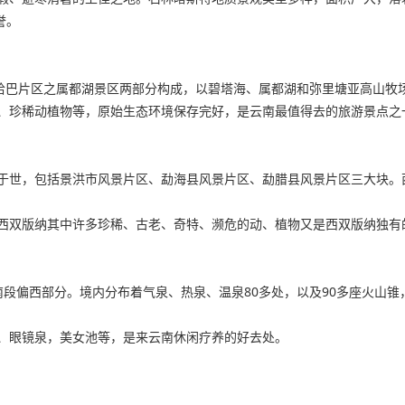
誉。
”哈巴片区之属都湖景区两部分构成，以碧塔海、属都湖和弥里塘亚高山牧
、珍稀动植物等，原始生态环境保存完好，是云南最值得去的旅游景点之
，包括景洪市风景片区、勐海县风景片区、勐腊县风景片区三大块。西双版
西双版纳其中许多珍稀、古老、奇特、濒危的动、植物又是西双版纳独有
南段偏西部分。境内分布着气泉、热泉、温泉80多处，以及90多座火山锥
、眼镜泉，美女池等，是来云南休闲疗养的好去处。