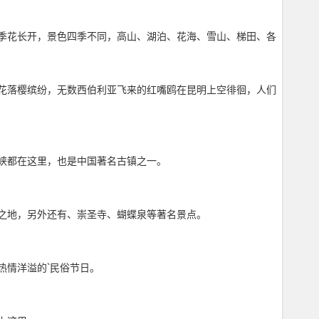
季花长开，景色四季不同，高山、湖泊、花海、雪山、梯田、各
花落樱缤纷，无数西伯利亚飞来的红嘴鸥在昆明上空徘徊，人们
峡都在这里，也是中国著名古镇之一。
之地，另外还有、崇圣寺、蝴蝶泉等著名景点。
热情洋溢的`民俗节日。