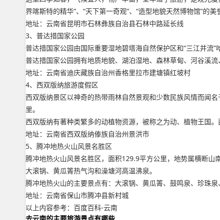
界喀斯特的精华”、“天下第一奇观”、“造型地貌天然博物馆”的美
地址：云南省昆明市石林彝族自治县石林中路延长线
3、普达措国家公园
普达措国家公园由国际重要湿地碧塔海自然保护区和“三江并流
普达措国家公园拥有地质地貌、湖泊湿地、森林草甸、河谷溪流
地址：云南省迪庆藏族自治州香格里拉市建塘镇红坡村
4、西双版纳旅游度假区
西双版纳景区以神奇的热带雨林自然景观和少数民族风情而闻名于世
里。
西双版纳有著种类繁多的动植物资源，被称之为动、植物王国。
地址：云南省西双版纳傣族自治州景洪市
5、腾冲地热火山风景名胜区
腾冲地热火山风景名胜区，面积129.9平方公里，地势属横断山
大滚锅、黄瓜箐热气沟和澡塘河高温沸泉。
腾冲地热火山的主要景点有：大滚锅、黄瓜箐、鼓鸣泉、珍珠泉
地址：云南省保山市腾冲县新村城
以上内容参考：百度百科-云南
去云南的主要旅游景点有哪些