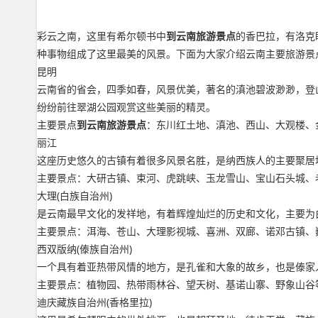
彩云之南，这里有希尔顿书中
到云南旅游景点
的香巴拉，有洛克
种事物组成了这里最美的风景。下面为大家介绍云南主要旅游景
昆明
云南省的省会，四季如春，风景优美，著名的滇池碧波渺渺，登
纷纷前往翠湖公园观赏这些美丽的精灵。
主要景点
到云南旅游景点
：东川红土地、滇池、西山、大观楼、
丽江
这座历史悠久的古镇有着很多风景名胜，是纳西族人的主要聚居
主要景点：大研古镇、束河、虎跳峡、玉龙雪山、宝山石头城、
大理(白族自治州)
是云南最早文化的发祥地，有着辉煌灿烂的历史和文化，主要为
主要景点：洱海、苍山、大理影视城、喜洲、双廊、诺邓古镇、
西双版纳(傣族自治州)
一个具有着亚热带风情的地方，是孔雀和大象的故乡，也是傣家
主要景点：植物园、热带雨林谷、望天树、基诺山寨、野象山谷
迪庆藏族自治州(香格里拉)