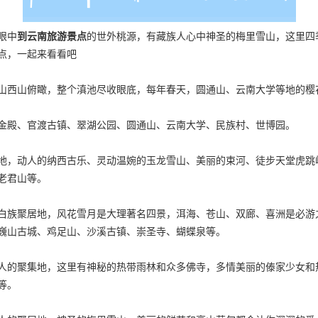
眼中
到云南旅游景点
的世外桃源，有藏族人心中神圣的梅里雪山，这里四
点，一起来看看吧
山西山俯瞰，整个滇池尽收眼底，每年春天，圆通山、云南大学等地的樱
金殿、官渡古镇、翠湖公园、圆通山、云南大学、民族村、世博园。
地，动人的纳西古乐、灵动温婉的玉龙雪山、美丽的束河、徒步天堂虎跳
老君山等。
白族聚居地，风花雪月是大理著名四景，洱海、苍山、双廊、喜洲是必游
巍山古城、鸡足山、沙溪古镇、崇圣寺、蝴蝶泉等。
人的聚集地，这里有神秘的热带雨林和众多佛寺，多情美丽的傣家少女和
等。