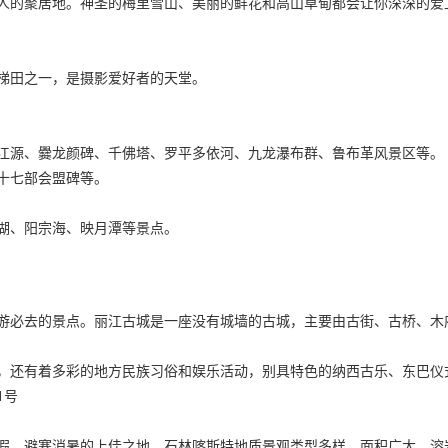
人的聚居地。神圣的梅里雪山、美丽的鲜花和高山草甸都会让你深深的爱
梯田之一，是摄影爱好者的天堂。
江源、爨龙颜碑、千佛塔、罗平多依河、九龙瀑布群、鲁布革风景区等。
十七部会盟碑等。
湖、阳宗海、映月潭等景点。
游必去的景点。丽江古城是一座没有城墙的古城，主要由古街、古桥、木
，还有着多彩的地方民族习俗和娱乐活动，别具特色的纳西古乐、东巴仪
1号
假、避寒消暑的上佳之地。石林喀斯特地质景观类型多样，面积广大，溶