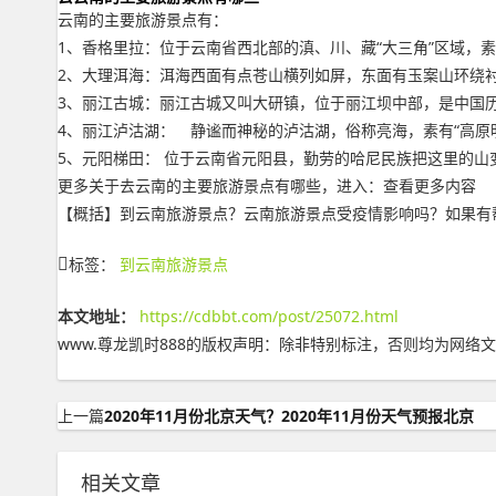
云南的主要旅游景点有：
1、香格里拉：位于云南省西北部的滇、川、藏“大三角”区域，素
2、大理洱海：洱海西面有点苍山横列如屏，东面有玉案山环绕衬
3、丽江古城：丽江古城又叫大研镇，位于丽江坝中部，是中国历
4、丽江泸沽湖： 静谧而神秘的泸沽湖，俗称亮海，素有“高原
5、元阳梯田： 位于云南省元阳县，勤劳的哈尼民族把这里的
更多关于去云南的主要旅游景点有哪些，进入：查看更多内容
【概括】到云南旅游景点？云南旅游景点受疫情影响吗？如果有帮到你，
标签：
到云南旅游景点
本文地址：
https://cdbbt.com/post/25072.html
www.尊龙凯时888的版权声明：
除非特别标注，否则均为网络文
上一篇
2020年11月份北京天气？2020年11月份天气预报北京
相关文章