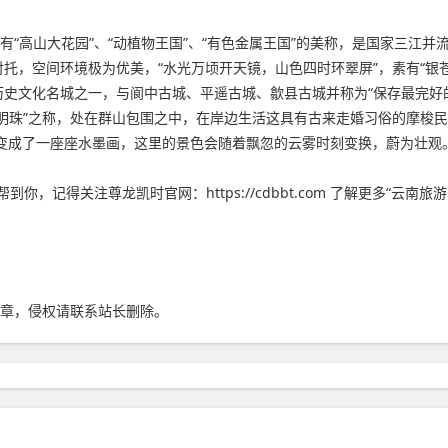
有“高山大花园”、“动植物王国”、“有色金属王国”的美称，是国家三江并
托，空间环境极为优美，“水光万顷开天镜，山色四时环翠屏”，素有“银苍
史文化名城之一，与阆中古城、平遥古城、歙县古城并称为“保存最完好
明珠”之称，处在群山包围之中，在岸边生活这具有古来走婚习俗的摩梭
山变成了一座座水墨画，这里的景色会随着飘忽的云雾时刻变换，蔚为壮观
记得关注尊龙凯时官网：https://cdbbt.com 了解更多“云南
章，侵权请联系站长删除。