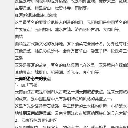
这里是希尔顿眼中的世外桃源，也是朝拜圣地，徒步天堂，藏族
主要景点：梅里雪山、松赞林寺、雨崩等。
红河(哈尼族彝族自治州)
这里最著名的要数哈尼族人创造的梯田，元阳梯田是中国著名的
主要景点：元阳梯田、建水古镇、泸西阿庐古洞、大围山等。
曲靖
曲靖是古代爨文化的发祥地，罗平油菜花全国著名，另外还有珠
其他景点：陆良彩色沙林、会泽万亩草山、爨宝子碑、段氏与三
玉溪
玉溪是聂耳的故乡，著名的红塔集团也在这里，玉溪境内有抚仙
其他景点：锦屏山、杞麓湖、普光寺、哀牢山等。
云南旅游必去的景点
1、丽江古城
云南丽江古城是中国四大古城之一
到云南旅游景点
，是来云南旅
的成就，是中国民居中具有鲜明特色和风格的类型之一。
这里有光滑洁净青石板路、手工建造的土木结构房屋、小桥流水
地址
到云南旅游景点
：云南省丽江市古城区纳西族自治县东大街
2、云南石林风景名胜区
这里四季如春，气候宜人，物产丰富，全年适于旅游，是观光度