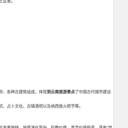
上这里。
府、各种古建筑组成，体现
到云南旅游景点
了中国古代城市建设
式、占卜文化、古镇酒吧以及纳西族火把节等。
岩发育独特，地质演化复杂，科教价值、美学价值极高，享有“世