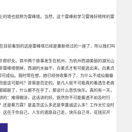
上的塔也就称为雷峰塔。当然，这个雷峰和学习雷锋好榜样的雷
现在目前看到的这座雷峰塔已经是重新修过的一座了，所以我们叫
牛郎织女。其中两个故事发生在杭州，为杭州西湖美丽的湖光山
非雷峰塔倒掉，西湖的水抽干，白素贞才有可能逃出来。白素贞
即可成仙。我时常在想，她已经快收集齐了，为什么不成仙偏偏
但是这可能吗？答案是否定的。是凡人就不可能真的看透生老病
都超脱了，什么都不在乎了，那谈什么悲伤快乐。真的有一天，
讲的：难得糊涂，这话讲的好。既然你不可能看透不如及时行
？还是蔡万霖？是盖茨这么多还是李嘉诚这么多？工作太忙没时
，这在于你自己，人生的道路自己走，快乐自己寻，花钱买开