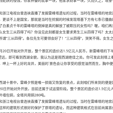
挡蛇妖的侵蚀，你家养蚕的就拿一块，他家求财拿一块，久而久之，塔身
视台和浙江电视台曾连袂直播了发掘雷峰塔遗址的过程，当时在雷峰塔的地
，更谈不上是国宝，那就是当时在挖掘的时候发现塔基下方有七条已僵曲
了白素贞千年的雷峰塔的倒掉是真的解放了被欺压的女性吗？喔，咱们再
么女生三从四得了吗？你没见此刻都是女生要求男生三从四得了吗？太太
谓“三从四得”。各位先生可要领会好了！“三从四得”，哭笑不得。女生
11月20日开始对外开放，整个景区的造价达1.5亿元人民币，新雷峰塔的下
目望远，即可看到西湖全貌，我认为这是观西湖绝佳之处。你可发此刻塔上
，呷上一杯上好的龙井，美丽的`景色会让你享受的感觉油然而生，胸中
西湖十景中，雷峰夕照是唯一损毁又恢复的景点，此刻咱们所来到的便是
11月20日开始对外开放，目前还属于试运营阶段。整个景区的造价达1.5亿
外墙包铜，全塔共用铜280吨。
视台和浙江电视台曾连袂直播了发掘雷峰塔遗址的过程，当时在雷峰塔的地
这样的建筑形式很好的保护了原塔的遗址，而这种建筑格式在目前尚属首