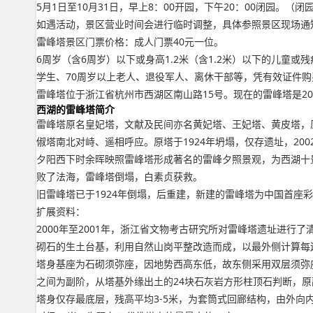
5月1日至10月31日，早上8：00开园，下午20：00闭园。（
如遇活动，景区营业时间会进行临时调整，具体参照景区现场通
雷峰塔景区门票价格：成人门票40元一位。
6周岁（含6周岁）以下或身高1.2米（含1.2米）以下的儿童
学生、70周岁以上老人、退役军人、离休干部等，凭有效证件购
雷峰塔位于浙江省杭州市西湖区南山路15号。现在的雷峰塔是20
西湖的雷峰塔简介
雷峰塔原名皇妃塔，文献及民间亦名黄妃塔、王妃塔、黄皮塔，
俶塔南北对峙、遥相呼应。原塔于1924年坍塌，仅存遗址，20
夕阳西下时余晖映照雷峰塔形成著名的雷峰夕照景观，为西湖十
败了法海，雷峰塔倒塌，白素贞获救。
旧雷峰塔已于1924年倒塌，后重建，新建的雷峰塔为中国首座
扩展资料：
2000年至2001年，浙江省文物考古研究所对雷峰塔遗址进
砌石的生土台基，利用自然山岗平整改造而成，以最外侧计算每边长1
塔身基座为石砌须弥座，因地势西高东低，故东侧采用双层须弥
之间为副阶，从塔基外缘出土的24块石灰岩方形柱顶石判断，原
塔身仅存最底层，残高平均3-5米，为套筒式回廊结构，由外向