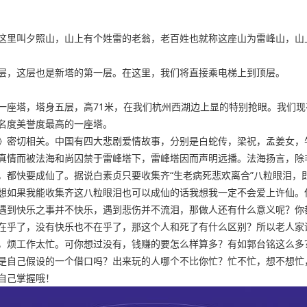
这里叫夕照山，山上有个姓雷的老翁，老百姓也就称这座山为雷峰山，山
层，这层也是新塔的第一层。在这里，我们将直接乘电梯上到顶层。
一座塔，塔身五层，高71米，在我们杭州西湖边上显的特别抢眼。我们
名度美誉度最高的一座塔。
》密切相关。中国有四大悲剧爱情故事，分别是白蛇传，梁祝，孟姜女，
真情而被法海和尚囚禁于雷峰塔下，雷峰塔因而声明远播。法海扬言，除
，都快要成仙了。据说白素贞只要收集齐“生老病死悲欢离合”八粒眼泪，
想如果我能收集齐这八粒眼泪也可以成仙的话我想我一定不会爱上许仙。
遇到快乐之事并不快乐，遇到悲伤并不流泪，那做人还有什么意义呢？你
在乎了，没有快乐也不在乎了，那这个人和死了有什么区别？所以老人家
，烦工作太忙。可你想过没有，钱赚的要怎么样算多？有如郭台铭这么多
是自己假设的一个借口吗？出来玩的人哪个不比你忙？忙不忙，想不想忙
自己掌握哦！