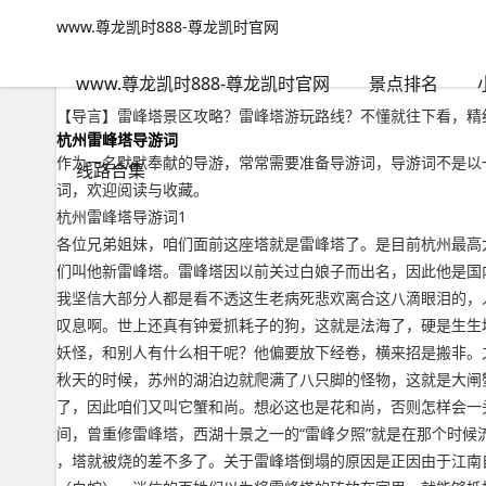
www.尊龙凯时888-尊龙凯时官网
小众路线
文章正文
www.尊龙凯时888-尊龙凯时官网
雷峰塔景区攻略？雷峰塔游玩路线-www.尊龙凯时888
背包客
2022年09月15日 17:18
167
0
www.尊龙凯时888-尊龙凯时官网
景点排名
【导言】雷峰塔景区攻略？雷峰塔游玩路线？不懂就往下看，精细
杭州雷峰塔导游词
作为一名默默奉献的导游，常常需要准备导游词，导游词不是以
线路合集
词，欢迎阅读与收藏。
杭州雷峰塔导游词1
各位兄弟姐妹，咱们面前这座塔就是雷峰塔了。是目前杭州最高
们叫他新雷峰塔。雷峰塔因以前关过白娘子而出名，因此他是国
我坚信大部分人都是看不透这生老病死悲欢离合这八滴眼泪的，
叹息啊。世上还真有钟爱抓耗子的狗，这就是法海了，硬是生生
妖怪，和别人有什么相干呢？他偏要放下经卷，横来招是搬非。
秋天的时候，苏州的湖泊边就爬满了八只脚的怪物，这就是大闸
了，因此咱们又叫它蟹和尚。想必这也是花和尚，否则怎样会一
间，曾重修雷峰塔，西湖十景之一的“雷峰夕照”就是在那个时
，塔就被烧的差不多了。关于雷峰塔倒塌的原因是正因由于江南