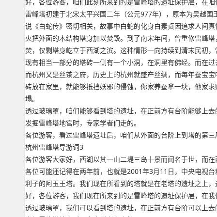
好，各位游客，咱们此刻所来到的是雷峰塔的遗址保护层，在咱
雷峰塔初建于北宋太平兴国二年（公元977年），原本为吴越
说《白蛇传》密切相关，故事中白蛇的化身白素贞因追求人间真
火把外面的木结构塔身加以焚毁。到了南宋年间，曾重修雷峰塔
焚，仅剩塔身屹立于西湖之滨。这种情形一向持续到清末民初，
现有相当一部分的塔砖一侧有一个小洞，在洞里有佛经。而在过
而杭州又是丝茶之府，历史上的杭州就盛产丝绸，而每年蚕宝宝
砖放在家里，就能够抵挡妖邪的侵蚀，你家养蚕拿一块，他家求财
塌。
透过玻璃罩，咱们能够看到塔的遗址，在正前方有台阶能够上去
发掘雷峰塔地宫时，专家学者们走的。
各位游客，看过雷峰塔遗址后，咱们从外面的台阶上到塔的第三
杭州雷峰塔导游词3
各位游客大家好，西湖以其一山二堤三岛十景而闻名于世，而在
各位可能还记得在两年前，也就是2001年3月11日，中央电
利子的阿玉王塔。我们现在所看到的塔就是在老塔的遗址之上，
好，各位游客，我们现在所来到的是雷峰塔的遗址保护层，在我
透过玻璃罩，我们可以看到塔的遗址，在正前方有台阶可以上去