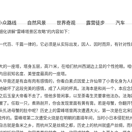
小众路线
自然风景
世界奇观
露营徒步
汽车
化讲解“雷峰塔景区攻略”的内容如下：
一代百、千篇一律的，它必须是从实际出发，因人、因时而异，有针对性
大的一座塔，塔身五层，高71米，在咱们杭州西湖边上显的个性抢眼。
内目前知名度、美誉度最高的一座塔。
人毕竟还是有血有肉有感情的，你看白素贞因爱上许仙带了小青化身为人
地破坏了这段完美的感情，成了人间的杯具。法海本是和尚一个，本应念
之后玉皇大帝看不去了，怪他多管闲事，以至荼毒生灵要拿他法办。法海
蟹了。任取一只，煮熟剖开，你会发现里面有黄有膏。若是母蟹，你翻开
头扎进母蟹的肚中呢？历史上的雷峰塔曾两次遭遇大火，第一次是在北宋
候流传的。雷峰塔第二次遭受火烧是在明朝的嘉靖年间，当时小日本侵犯杭
自古就是鱼米之乡，而杭州又是丝绸之都，历史上的杭州就盛产丝绸，而