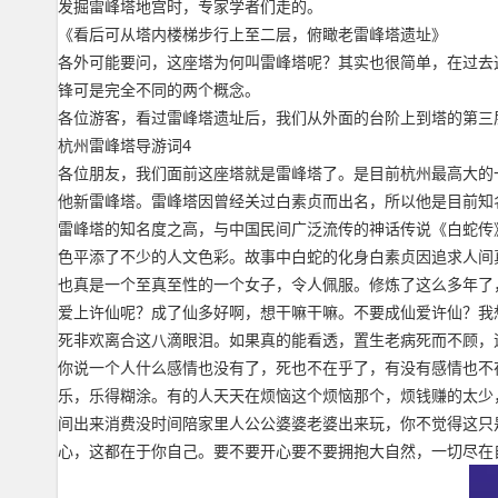
发掘雷峰塔地宫时，专家学者们走的。
《看后可从塔内楼梯步行上至二层，俯瞰老雷峰塔遗址》
各外可能要问，这座塔为何叫雷峰塔呢？其实也很简单，在过去
锋可是完全不同的两个概念。
各位游客，看过雷峰塔遗址后，我们从外面的台阶上到塔的第三
杭州雷峰塔导游词4
各位朋友，我们面前这座塔就是雷峰塔了。是目前杭州最高大的
他新雷峰塔。雷峰塔因曾经关过白素贞而出名，所以他是目前知
雷峰塔的知名度之高，与中国民间广泛流传的神话传说《白蛇传
色平添了不少的人文色彩。故事中白蛇的化身白素贞因追求人间
也真是一个至真至性的一个女子，令人佩服。修炼了这么多年了
爱上许仙呢？成了仙多好啊，想干嘛干嘛。不要成仙爱许仙？我
死非欢离合这八滴眼泪。如果真的能看透，置生老病死而不顾，
你说一个人什么感情也没有了，死也不在乎了，有没有感情也不
乐，乐得糊涂。有的人天天在烦恼这个烦恼那个，烦钱赚的太少
间出来消费没时间陪家里人公公婆婆老婆出来玩，你不觉得这只
心，这都在于你自己。要不要开心要不要拥抱大自然，一切尽在