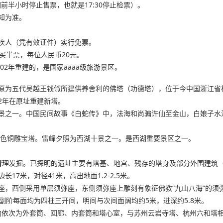
闭园前半小时停止售票，也就是17:30停止检票）。
知为准。
或残疾人（凭有效证件）实行免票。
买半票，每位人民币20元。
02年重建的，是国家aaaa级旅游景区。
原为五代吴越王钱俶所建供养舍利的佛塔（功德塔），位于今中国浙江省
02年在原址重建新塔。
景之一。中国民间故事《白蛇传》中，法海和尚骗许仙至金山，白娘子水
彩色铜雕宝塔。雷峰夕照为西湖十景之一。是西湖重要景区之一。
行了清理发掘。已探明的遗址主要有塔基、地宫、残存的塔身及部分外围建
7米，对径41米，高出地面1.2-2.5米。
座，西侧采用单层须弥座，东侧须弥座上雕刻有象征佛教“九山八海”的须
副阶每面均为四柱三开间，明间与次间面阔均约5米，进深约5.8米。
内依次为外套筒、回廊、内套筒和塔心室，与苏州云岩寺塔、杭州六和塔