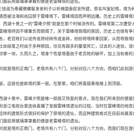
们面前用玻璃罩罩着的便是老雷峰塔的遗址。
国王钱淑为奉藏佛螺髻发舍利子以祈祷国泰民安所建，原名叫皇妃塔，塔为
情而被法海和尚囚禁于雷峰塔下，雷峰塔因而声明远播。历史上的雷峰塔
，西湖十景之一的“雷峰夕照”就是在那个时候流传的。雷峰塔第二次遭受
雷峰塔终因不堪重负而倒塌了。关于雷峰塔倒塌的原因，历史上也很有争
去，老百姓们以讹传讹将经砖传成金砖，纷纷将塔砖拿回家，从而导致塔
吐丝结茧之时由于多种原因，往往有超多的蚕茧死亡，过去的人迷信，误
拿一块，久而久之，塔身个性是塔基由于老百姓的破坏，加上当权者的漠不关
的就是塔的正南门，老塔共有八个门，分别对应八个方向，而咱们此刻游
层，这层也是新塔的第一层。在那里，咱们将直接乘电梯上到顶层。
西湖十景中，雷峰夕照是唯一损毁又恢复的景点，现在我们所来到的便是
视台和浙江电视台曾连袂直播了发掘雷峰塔遗址的过程，当时在雷峰塔的地
这样的建筑形式很好的保护了原塔的遗址，而这种建筑格式在目前尚属首
们面前用玻璃罩罩着的便是老雷峰塔的遗址。
的就是塔的正南门，老塔共有八个门，分别对应八个方向，而我们现在游