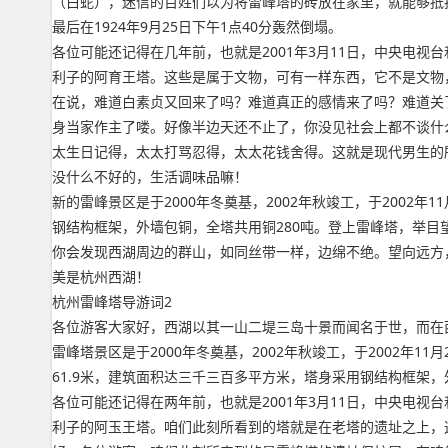
（白蛇），迷信的百姓们以为将雷峰塔的砖放在家里，就能够抵
最后在1924年9月25日下午1点40分轰然倒塌。
各位可能还记得在几年前，也就是2001年3月11日，中央电
利子的阿育王塔。这些是属于文物，可有一样东西，它不是文物
在说，难道白素贞又回来了吗？难道真正的感情来了吗？难道关
身当家作主了喽。好像半边天还不止了，你没见社会上都不谈什
太生日记得，太太打骂忍得，太太花钱舍得。这就是现代男生的所
没什么不好的，生活调味品嘛！
新的雷峰景区是于2000年冬奠基，2002年秋竣工，于2002年
钢结构框架，外墙包铜，全塔共用铜280吨。登上雷峰塔，举
你会发现西湖周边的群山，如同丝带一样，边绵不绝。望向远方
美是杭州西湖！
杭州雷峰塔导游词2
各位游客大家好，西湖以其一山二堤三岛十景而闻名于世，而在
雷峰塔景区是于2000年冬奠基，2002年秋竣工，于2002年
61.9米，建筑面积达三千三百多平方米，塔身采用钢结构框架，
各位可能还记得在两年前，也就是2001年3月11日，中央电
利子的阿玉王塔。咱们此刻所看到的塔就是在老塔的遗址之上，