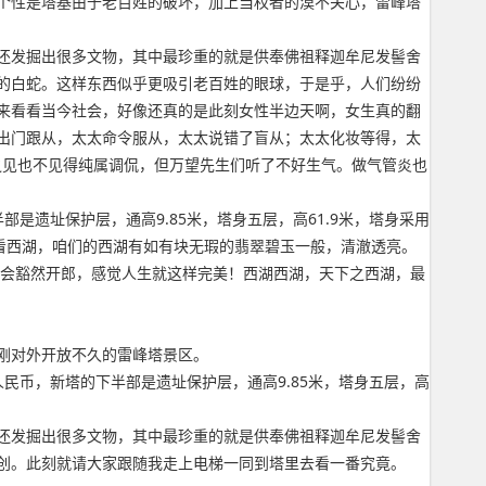
个性是塔基由于老百姓的破坏，加上当权者的漠不关心，雷峰塔
宫还发掘出很多文物，其中最珍重的就是供奉佛祖释迦牟尼发髻舍
的白蛇。这样东西似乎更吸引老百姓的眼球，于是乎，人们纷纷
来看看当今社会，好像还真的是此刻女性半边天啊，女生真的翻
出门跟从，太太命令服从，太太说错了盲从；太太化妆等得，太
之见也不见得纯属调侃，但万望先生们听了不好生气。做气管炎也
半部是遗址保护层，通高9.85米，塔身五层，高61.9米，塔身采用
看西湖，咱们的西湖有如有块无瑕的翡翠碧玉一般，清澈透亮。
便会豁然开郎，感觉人生就这样完美！西湖西湖，天下之西湖，最
刚对外开放不久的雷峰塔景区。
元人民币，新塔的下半部是遗址保护层，通高9.85米，塔身五层，高
宫还发掘出很多文物，其中最珍重的就是供奉佛祖释迦牟尼发髻舍
创。此刻就请大家跟随我走上电梯一同到塔里去看一番究竟。