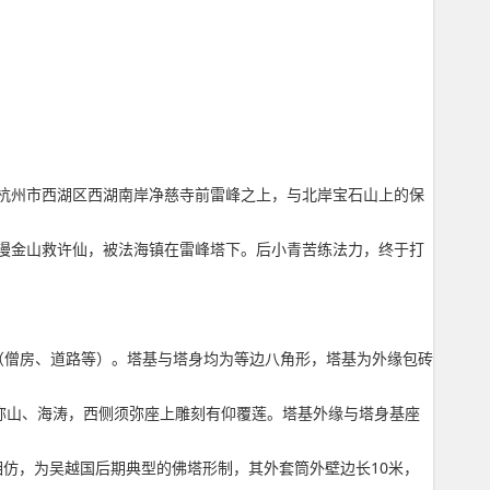
杭州市西湖区西湖南岸净慈寺前雷峰之上，与北岸宝石山上的保
漫金山救许仙，被法海镇在雷峰塔下。后小青苦练法力，终于打
筑（僧房、道路等）。塔基与塔身均为等边八角形，塔基为外缘包砖
弥山、海涛，西侧须弥座上雕刻有仰覆莲。塔基外缘与塔身基座
相仿，为吴越国后期典型的佛塔形制，其外套筒外壁边长10米，