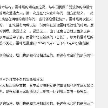
砖木结构。雷峰塔的知名度之高，与中国民间广泛流传的神话传
曾两次遭遇大火，第一次是在北宋宣和年间，因方腊起义，一把
火烧是在明朝的嘉靖年间，当时倭寇侵犯杭州，雷峰塔再次把火
论，一般来讲有两种说法，前两年在清理雷峰塔遗址的时候，发
的倒塌。此说法之一。说法之二，由于江南自古就是鱼米之乡，
以为蚕茧中了邪，而雷峰塔是镇妖的（白蛇），以为将雷峰塔的
心，雷峰塔最后在1924年9月25日下午1点40分轰然倒
览的新塔，塔门也是和老塔相对应的。旁边有木台阶的是前两年
刚对外开放不久的雷峰塔景区。
宫还发掘出很多文物，其中最珍贵的就是供奉佛祖释迦牟尼发髻舍
创。现在就请大家跟随我走上电梯一同到塔里去看一番究竟。
览的新塔，塔门也是和老塔相对应的。旁边有木台阶的是前两年