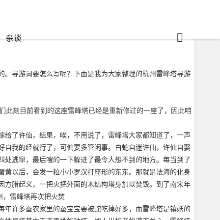
杂谈
的。导游词要怎么写呢？下面是我为大家整理的杭州雷峰塔导游
咱们此刻目前看到的这座雷峰塔已经是重新修过的一座了，因此咱
嫁给了许仙，结果，唉，不用说了，雷峰塔大家都知道了，一声
好自我的经就行了，可偏要多管闲事。白蛇自迷许仙，许仙自娶
四处逃窜，最后嗖的一下躲进了最令人想不到的地方。每当到了
蟹黄以后，会发一粒小小罗汉打座形的东东。那就是法海的化身
因方腊起义，一把火把外面的木结构塔身加以焚毁。到了南宋年
州，雷峰塔再次把火焚
每年许多蚕农家里的蚕宝宝要被蛇吃掉好多，而雷峰塔是镇妖的