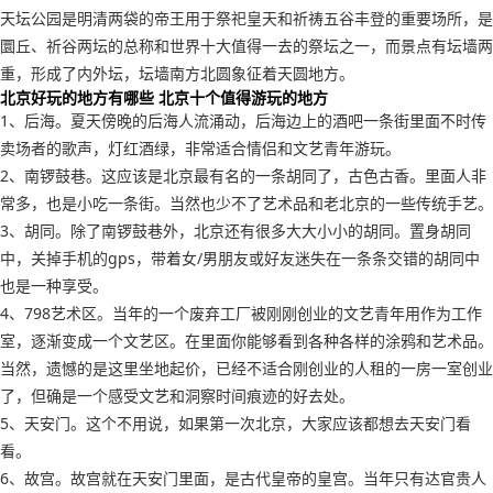
天坛公园是明清两袋的帝王用于祭祀皇天和祈祷五谷丰登的重要场所，是
圜丘、祈谷两坛的总称和世界十大值得一去的祭坛之一，而景点有坛墙两
重，形成了内外坛，坛墙南方北圆象征着天圆地方。
北京好玩的地方有哪些 北京十个值得游玩的地方
1、后海。夏天傍晚的后海人流涌动，后海边上的酒吧一条街里面不时传
卖场者的歌声，灯红酒绿，非常适合情侣和文艺青年游玩。
2、南锣鼓巷。这应该是北京最有名的一条胡同了，古色古香。里面人非
常多，也是小吃一条街。当然也少不了艺术品和老北京的一些传统手艺。
3、胡同。除了南锣鼓巷外，北京还有很多大大小小的胡同。置身胡同
中，关掉手机的gps，带着女/男朋友或好友迷失在一条条交错的胡同中
也是一种享受。
4、798艺术区。当年的一个废弃工厂被刚刚创业的文艺青年用作为工作
室，逐渐变成一个文艺区。在里面你能够看到各种各样的涂鸦和艺术品。
当然，遗憾的是这里坐地起价，已经不适合刚创业的人租的一房一室创业
了，但确是一个感受文艺和洞察时间痕迹的好去处。
5、天安门。这个不用说，如果第一次北京，大家应该都想去天安门看
看。
6、故宫。故宫就在天安门里面，是古代皇帝的皇宫。当年只有达官贵人