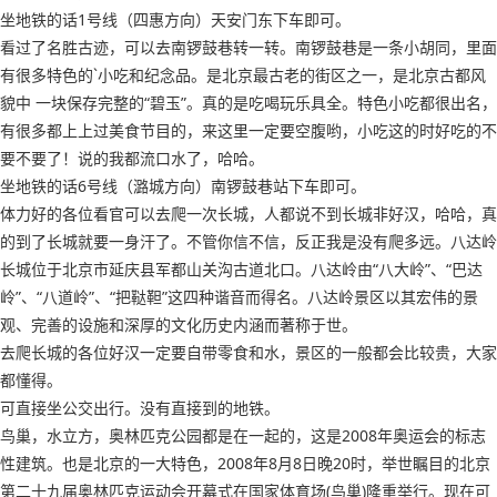
坐地铁的话1号线（四惠方向）天安门东下车即可。
看过了名胜古迹，可以去南锣鼓巷转一转。南锣鼓巷是一条小胡同，里面
有很多特色的`小吃和纪念品。是北京最古老的街区之一，是北京古都风
貌中 一块保存完整的“碧玉”。真的是吃喝玩乐具全。特色小吃都很出名，
有很多都上上过美食节目的，来这里一定要空腹哟，小吃这的时好吃的不
要不要了！说的我都流口水了，哈哈。
坐地铁的话6号线（潞城方向）南锣鼓巷站下车即可。
体力好的各位看官可以去爬一次长城，人都说不到长城非好汉，哈哈，真
的到了长城就要一身汗了。不管你信不信，反正我是没有爬多远。八达岭
长城位于北京市延庆县军都山关沟古道北口。八达岭由“八大岭”、“巴达
岭”、“八道岭”、“把鞑靼”这四种谐音而得名。八达岭景区以其宏伟的景
观、完善的设施和深厚的文化历史内涵而著称于世。
去爬长城的各位好汉一定要自带零食和水，景区的一般都会比较贵，大家
都懂得。
可直接坐公交出行。没有直接到的地铁。
鸟巢，水立方，奥林匹克公园都是在一起的，这是2008年奥运会的标志
性建筑。也是北京的一大特色，2008年8月8日晚20时，举世瞩目的北京
第二十九届奥林匹克运动会开幕式在国家体育场(鸟巢)隆重举行。现在可