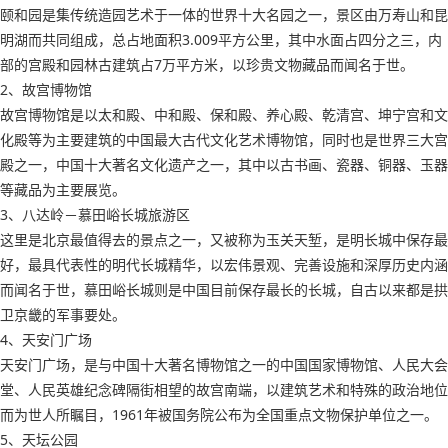
颐和园是集传统造园艺术于一体的世界十大名园之一，景区由万寿山和昆
明湖而共同组成，总占地面积3.009平方公里，其中水面占四分之三，内
部的宫殿和园林古建筑占7万平方米，以珍贵文物藏品而闻名于世。
2、故宫博物馆
故宫博物馆是以太和殿、中和殿、保和殿、养心殿、乾清宫、坤宁宫和文
化殿等为主要建筑的中国最大古代文化艺术博物馆，同时也是世界三大宫
殿之一，中国十大著名文化遗产之一，其中以古书画、瓷器、铜器、玉器
等藏品为主要展览。
3、八达岭－慕田峪长城旅游区
这里是北京最值得去的景点之一，又被称为玉关天堑，是明长城中保存最
好，最具代表性的明代长城精华，以宏伟景观、完善设施和深厚历史内涵
而闻名于世，慕田峪长城则是中国目前保存最长的长城，自古以来都是拱
卫京畿的军事要处。
4、天安门广场
天安门广场，是与中国十大著名博物馆之一的中国国家博物馆、人民大会
堂、人民英雄纪念碑隔街相望的故宫南端，以建筑艺术和特殊的政治地位
而为世人所瞩目，1961年被国务院公布为全国重点文物保护单位之一。
5、天坛公园