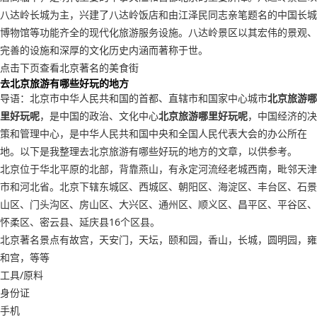
八达岭长城为主，兴建了八达岭饭店和由江泽民同志亲笔题名的中国长城
博物馆等功能齐全的现代化旅游服务设施。八达岭景区以其宏伟的景观、
完善的设施和深厚的文化历史内涵而著称于世。
点击下页查看北京著名的美食街
去北京旅游有哪些好玩的地方
导语：北京市中华人民共和国的首都、直辖市和国家中心城市
北京旅游哪
里好玩呢
，是中国的政治、文化中心
北京旅游哪里好玩呢
，中国经济的决
策和管理中心，是中华人民共和国中央和全国人民代表大会的办公所在
地。以下是我整理去北京旅游有哪些好玩的地方的文章，以供参考。
北京位于华北平原的北部，背靠燕山，有永定河流经老城西南，毗邻天津
市和河北省。北京下辖东城区、西城区、朝阳区、海淀区、丰台区、石景
山区、门头沟区、房山区、大兴区、通州区、顺义区、昌平区、平谷区、
怀柔区、密云县、延庆县16个区县。
北京著名景点有故宫，天安门，天坛，颐和园，香山，长城，圆明园，雍
和宫，等等
工具/原料
身份证
手机