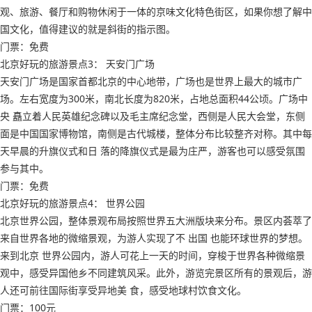
观、旅游、餐厅和购物休闲于一体的京味文化特色街区，如果你想了解中
国文化，值得建议的就是斜街的指示图。
门票：免费
北京好玩的旅游景点3： 天安门广场
天安门广场是国家首都北京的中心地带，广场也是世界上最大的城市广
场。左右宽度为300米，南北长度为820米，占地总面积44公顷。广场中
央 矗立着人民英雄纪念碑以及毛主席纪念堂，西侧是人民大会堂，东侧
面是中国国家博物馆，南侧是古代城楼，整体分布比较整齐对称。其中每
天早晨的升旗仪式和日 落的降旗仪式是最为庄严，游客也可以感受氛围
参与其中。
门票：免费
北京好玩的旅游景点4： 世界公园
北京世界公园，整体景观布局按照世界五大洲版块来分布。景区内荟萃了
来自世界各地的微缩景观，为游人实现了不 出国 也能环球世界的梦想。
来到北京 世界公园内，游人可花上一天的时间，穿梭于世界各种微缩景
观中，感受异国他乡不同建筑风采。此外，游览完景区所有的景观后，游
人还可前往国际街享受异地美 食，感受地球村饮食文化。
门票：100元