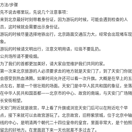
方法/步骤
先不说去哪里玩，先说几个注意事项：
来到北京最好时刻带着身份证，因为游玩的时候，可能会遇到检查的人
员，这时候就会需要出示身份证。
游玩的时候尽量选择地铁出行，北京路面交通压力大，经常会出现堵车现
象。
游玩的时候请文明出行，注意文明用语，垃圾不要乱扔。
公共场所请不要吸烟。
为了我们的首都更加美好，请大家自觉维护我们共同的家。
第一次来北京旅游的人必须要求去的地方就是天安门了，到了天安门你就
会感受到热血沸腾。如果时间允许还可以看一次升旗。大概是在早上的五
点左右，那是一个很壮观的场面。天安门是中华人民共和国的象征，坐落
在中华人民共和国首都——北京市的中心、故宫的南端，与天安门广场隔
长安街相望。
天安门附近就是故宫，早上看了升旗或浏览天安门后可以在附近吃个早
点，接下来就可以去故宫游玩了。北京故宫，旧称紫禁城，位于北京中轴
线的中心，是明清两个朝代二十四位皇帝的皇宫，里面非常大，是个拍照
留念的好地方。在里面逛下来一天也就差不多过去了。