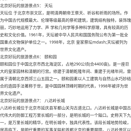
北京好玩的旅游景点5： 天坛
天坛位 于北京市崇文区，是明清两朝帝王祭天、祈谷和祈雨的场所。作
为中国古代规模最大、伦理等级最高的祭祀建筑，建筑结构独特，装饰瑰
丽，巧妙地运用了力学、声 学和几何学等多种科学原理，具有较高的历
史和文化价值。1961年，天坛被中华人民共和国国务院公布为第一批全
国重点文物保护单位之一。1998年，北京 皇家祭坛mdash;天坛被列为
世界文化遗产。
北京好玩的旅游景点6： 颐和园
颐和园位于中国北京市西北海淀区，占地290公顷(合4400亩)，是一座巨
大的皇家园林和清朝的行宫。修建于清朝乾隆年间、重建于光绪年间，曾
属于清朝北京西郊三山五园之一。颐和园素以人工建筑与自然山水巧妙结
合的造园手法著称于世，是中国园林顶峰时期的代表，1998年被评为世
界文化遗产。
北京好玩的旅游景点7： 八达岭长城
八达岭长城位于北京市延庆县军都山关沟古道北口。八达岭长城是中国古
代伟大的防御工程万里长城的一部分，是明长城的一个隘口。史称天下九
一，是万里长城的精华，在明长城中，独具代表性。该段长城地势险峻，
居高临下，是明代重要的军事关隘和首都北京的重要屏障。八达岭景区以