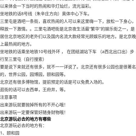
以来体会一下当时的热闹和华灯灿烂，流光溢彩。
坐地铁的话8号线（朱辛庄方向）奥体中心下车。
三里屯是酒吧一条街，喜欢热闹的人可以来这里嗨一下，放松一下身心，
释放一下激情。。三里屯酒吧街是北京夜生活最“繁华”的娱乐街之一，是
居住北京地区的老外们以及国内名流大款经常光顾娱乐的地方。是北京晚
上最热闹的地方。
坐地铁的话乘坐地铁10号线外环 ， 在团结湖站下车 （a西北出口出）步
行至三里屯（自行搜索）
要是说下来就还有很多，就不一一详说了。北京还有很多公园也是很著名
的，世界公园，园博园，颐和园等。
北京还有很多博物馆，提前预定的话是可以免费入场的。
逛街的话可以去西单，王府井，等。
注意事项
出来游玩就要抛掉所有的不开心哦！
出来游玩一定要保管好随身财物哦！
北京游玩必去的地方有哪些
北京游玩必去的地方有：
1、颐和园