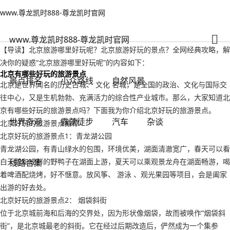
www.尊龙凯时888-尊龙凯时官网
小众路线
文章正文
www.尊龙凯时888-尊龙凯时官网
北京旅游哪里好玩呢？北京旅游好玩的景点-www.尊龙凯时888
人之常情
2022年09月15日 18:18
110
0
www.尊龙凯时888-尊龙凯时官网
【导读】北京旅游哪里好玩呢？北京旅游好玩的景点？全网经典攻略，解
决你的疑惑“北京旅游哪里好玩呢”的内容如下：
北京有哪些好玩的旅游景点
景点排名
小众路线
自然风景
北京是世界闻名的历史古城、 文化 名城，是全国的政治、文化与国际交
往中心，又是生机勃勃、充满活力的综合性产业城市。那么，大家知道北
京有哪些好玩的旅游景点吗？下面我为你介绍北京好玩的旅游景点。
世界奇观
露营徒步
汽车
杂谈
北京好玩的旅游景点推荐
北京好玩的旅游景点1：青龙湖公园
青龙湖公园，有青山绿水的包围，环境优美，湖面清澈宽广，春天可以看
白天鹅和成群的野鸭子在湖面上游，夏天可以乘观景龙舟在湖面畅游，喝
线路合集
着啤酒配烧烤，好不惬意。放风筝、 游泳 、观光果园等项目，会是阖家
出游的好去处。
北京好玩的旅游景点2： 烟袋斜街
位于北京城前海和后海的交界处，因为形状像烟袋，故而被唤作“烟袋斜
街”，是北京城最老的斜街。它在经过后期改造后，俨然成为一个集参