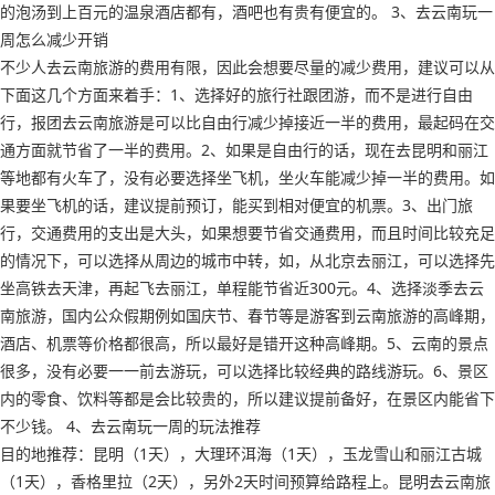
的泡汤到上百元的温泉酒店都有，酒吧也有贵有便宜的。 3、去云南玩一
周怎么减少开销
不少人去云南旅游的费用有限，因此会想要尽量的减少费用，建议可以从
下面这几个方面来着手：1、选择好的旅行社跟团游，而不是进行自由
行，报团去云南旅游是可以比自由行减少掉接近一半的费用，最起码在交
通方面就节省了一半的费用。2、如果是自由行的话，现在去昆明和丽江
等地都有火车了，没有必要选择坐飞机，坐火车能减少掉一半的费用。如
果要坐飞机的话，建议提前预订，能买到相对便宜的机票。3、出门旅
行，交通费用的支出是大头，如果想要节省交通费用，而且时间比较充足
的情况下，可以选择从周边的城市中转，如，从北京去丽江，可以选择先
坐高铁去天津，再起飞去丽江，单程能节省近300元。4、选择淡季去云
南旅游，国内公众假期例如国庆节、春节等是游客到云南旅游的高峰期，
酒店、机票等价格都很高，所以最好是错开这种高峰期。5、云南的景点
很多，没有必要一一前去游玩，可以选择比较经典的路线游玩。6、景区
内的零食、饮料等都是会比较贵的，所以建议提前备好，在景区内能省下
不少钱。 4、去云南玩一周的玩法推荐
目的地推荐：昆明（1天），大理环洱海（1天），玉龙雪山和丽江古城
（1天），香格里拉（2天），另外2天时间预算给路程上。昆明去云南旅