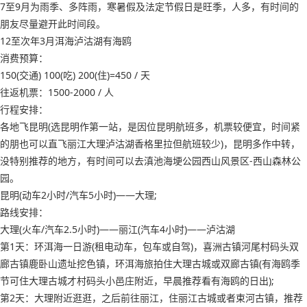
7至9月为雨季、多阵雨，寒暑假及法定节假日是旺季，人多，有时间的
朋友尽量避开此时间段。
12至次年3月洱海泸沽湖有海鸥
消费预算：
150(交通) 100(吃) 200(住)=450 / 天
往返机票：1500-2000 / 人
行程安排：
各地飞昆明(选昆明作第一站，是因位昆明航班多，机票较便宜，时间紧
的朋也可以直飞丽江大理泸沽湖香格里拉但航班较少)，昆明多作中转，
没特别推荐的地方，有时间可以去滇池海埂公园西山风景区-西山森林公
园。
昆明(动车2小时/汽车5小时)——大理;
路线安排：
大理(火车/汽车2.5小时)——丽江(汽车4小时)——泸沽湖
第1天：环洱海一日游(租电动车，包车或自驾)，喜洲古镇河尾村码头双
廊古镇鹿卧山遗址挖色镇，环洱海旅拍住大理古城或双廊古镇(有海鸥季
节可住大理古城才村码头小邑庄附近，早晨推荐看有海鸥的日出);
第2天：大理附近逛逛，之后前往丽江，住丽江古城或者束河古镇，推荐