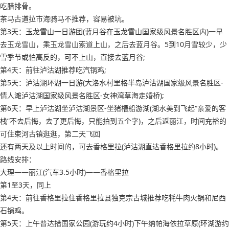
吃腊排骨。
茶马古道拉市海骑马不推荐，容易被坑。
第3天：玉龙雪山一日游团(蓝月谷在玉龙雪山国家级风景名胜区内)一早
去玉龙雪山，乘玉龙雪山索道上山，之后去蓝月谷。5到10月雪较少，少
雪季节或怕高反的，可不上山，直接去蓝月谷;
第4天：前往泸沽湖推荐吃汽锅鸡;
第5天：泸沽湖环湖一日游(大洛水村里格半岛泸沽湖国家级风景名胜区-
情人滩泸沽湖国家级风景名胜区-女神湾草海走婚桥);
第6天：早上泸沽湖坐泸沽湖景区-坐猪槽船游湖(湖水美到飞起“亲爱的客
栈”不去后悔，去了更后悔，只能拍到五个字)，之后返丽江，时间充裕的
可住束河古镇逛逛，第二天飞回
还有两天及以上时间的，可去香格里拉(泸沽湖直达香格里拉约8小时)。
路线安排：
大理——丽江(汽车3.5小时)——香格里拉
第1至3天，同上
第4天：前往香格里拉住香格里拉县独克宗古城推荐吃牦牛肉火锅和尼西
石锅鸡。
第5天：上午普达措国家公园(游玩约4小时)下午纳帕海依拉草原(环湖游约