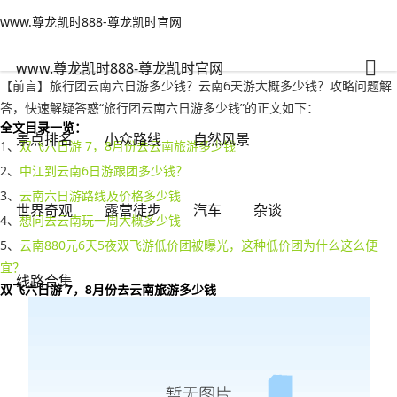
www.尊龙凯时888-尊龙凯时官网
景点排名
文章正文
www.尊龙凯时888-尊龙凯时官网
旅行团云南六日游多少钱？云南6天游大概多少钱-www.尊龙凯时888
不旅游火大
2022年12月20日 03:03
78
0
www.尊龙凯时888-尊龙凯时官网
【前言】旅行团云南六日游多少钱？云南6天游大概多少钱？攻略问题解
答，快速解疑答惑“旅行团云南六日游多少钱”的正文如下：
全文目录一览：
景点排名
小众路线
自然风景
1、
双飞六日游 7，8月份去云南旅游多少钱
2、
中江到云南6日游跟团多少钱？
3、
云南六日游路线及价格多少钱
世界奇观
露营徒步
汽车
杂谈
4、
想问去云南玩一周大概多少钱
5、
云南880元6天5夜双飞游低价团被曝光，这种低价团为什么这么便
宜？
线路合集
双飞六日游 7，8月份去云南旅游多少钱