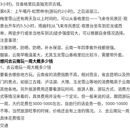
3小时)，住香格里拉县独克宗古城。
第6天：上午噶丹·松赞林寺(游玩约2小时)，之后返丽江。
梅里雪山还有两天及以上时间的，可以从香格里拉——飞来寺风景区-观
景台开车约5.5小时，雨崩村(从飞来寺风景区-观景台坐车到尼龙或西
单，再徒步行或坐当地车到达)徒步强度较大，可以根据自身情况选择。
注意事项：
注重防晒，防晒，防晒，补水保湿，云南一年四季紫外线都很强。
服装，云南早晚温差大，尤其玉龙雪山香格里拉比较冷，需要带外套。
想问去云南玩一周大概多少钱
1、去云南玩一周大概多少钱
要看去哪些地方玩。云南省的消费指数不高，相对而言，省会昆明以及热
门的景点，如丽江古城、泸沽湖、大理、玉龙雪山等地的消费略高于云南
其他各地。另外旅游费用还要看游玩时间、旅游人数、游玩方式、消费方
式等情况来看的，具体费用并没有一个定论。但一般来说的话，跟团游玩
一周，大约花费在3000-5000左右，自由行的话会贵一些，5000-10000
不等，当然旅游旺季的时候，价格还会有上涨的情况。 2、去云南玩一周
具体花费情况
交通