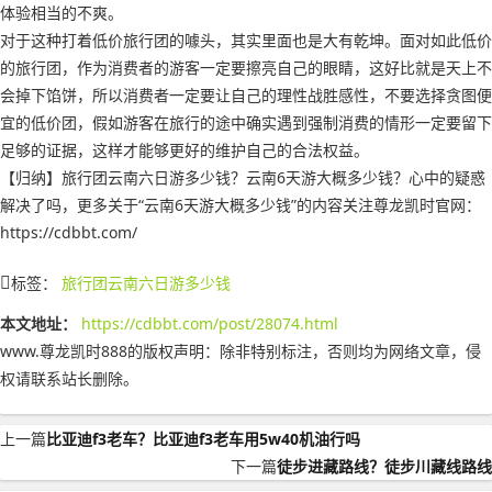
体验相当的不爽。
对于这种打着低价旅行团的噱头，其实里面也是大有乾坤。面对如此低价
的旅行团，作为消费者的游客一定要擦亮自己的眼睛，这好比就是天上不
会掉下馅饼，所以消费者一定要让自己的理性战胜感性，不要选择贪图便
宜的低价团，假如游客在旅行的途中确实遇到强制消费的情形一定要留下
足够的证据，这样才能够更好的维护自己的合法权益。
【归纳】旅行团云南六日游多少钱？云南6天游大概多少钱？心中的疑惑
解决了吗，更多关于“云南6天游大概多少钱”的内容关注尊龙凯时官网：
https://cdbbt.com/
标签：
旅行团云南六日游多少钱
本文地址：
https://cdbbt.com/post/28074.html
www.尊龙凯时888的版权声明：
除非特别标注，否则均为网络文章，侵
权请联系站长删除。
上一篇
比亚迪f3老车？比亚迪f3老车用5w40机油行吗
下一篇
徒步进藏路线？徒步川藏线路线