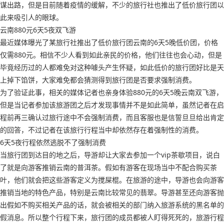
谋出路，但是目前随着疫情的缓解，不少的旅行社也推出了低价旅行团以
此来吸引人的眼球。
云南880元6天5夜双飞游
最近媒体曝光了某旅行社推出了低价旅行团云南的6天5晚低价团，价格
仅需880元。相信不少人看到如此亲民的价格，他们往往也会心动，但是
毕竟经历过的人都难免对这种噱头产生怀疑，如此低价的旅行团好比是天
上掉下馅饼，大家难免都会猜测得到旅行团是否要求强制消费。
为了验证此事，相关的媒体记者也亲身体验880元的6天5晚云南双飞游，
但是当记者参加该旅游团之后才发现事情并不是如此简单，虽然记者在启
程前再三确认过旅行途中不会强制消费，而且客服也是信誓旦旦给出肯定
的回答，不过记者在该旅行行程当中却依然存在着强制性的消费。
6天5夜行程依然逃脱不了强制消费
当旅行团到达目的地之后，导游却让大家去参加一个vip茶歇项目，说白
了就是向游客推销云南的普洱茶。假如有游客在现场当中不配合购买茶
叶，他们就会把这些游客定义为搅屎棍。在旅游的途中，导游也会向游客
推销当地的特色产品，特别是云南比较常见的翡翠。导游甚至还向游客抛
出假如不购买相关产品的话，就会被相关的部门纳入旅游系统的黑名单的
假消息。所以整个行程下来，旅行团的成员都被人盯得死死的，旅游行程