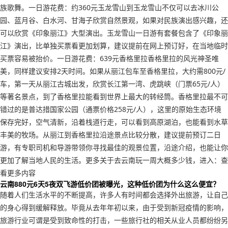
族歌舞。一日游花费：约360元玉龙雪山到玉龙雪山不仅可以去冰川公
园、蓝月谷、白水河、甘海子欣赏自然景观，如果对民族演出感兴趣，还
可以欣赏《印象丽江》大型演出。玉龙雪山一日游有套餐包含了《印象丽
江》演出，比单独买票看更加划算，建议提前在网上预订好，在当地临时
买票容易被抬价。一日游花费：639元香格里拉香格里拉的风光神圣唯
美，同样建议安排2天时间。如果从丽江包车至香格里拉，大约需800元/
车，第一天从丽江古城出发，欣赏长江第一湾、虎跳峡（门票65元/人）
等著名景点，到了香格里拉能看到世界上最大的转经筒。香格里拉最不可
错过的是普达措国家公园（通票价格258元/人），这里的原始生态环境
保存完好，空气清新，沿着栈道行走，可以看到高原湖泊，也能看到水草
丰美的牧场。从丽江到香格里拉沿途景点比较分散，建议提前预订二日
游，有专职司机和导游带领你寻找最佳的观景位置，沿途介绍，也能让你
更加了解当地人民的生活。更多关于去云南玩一周大概多少钱，进入：查
看更多内容
云南880元6天5夜双飞游低价团被曝光，这种低价团为什么这么便宜？
随着人们生活水平的不断提高，许多人有时间都会选择外出旅游，让自己
的身心得到缓解释放。毕竟从去年年初以来，由于受到新冠疫情的影响，
旅游行业可谓是受到致命性的打击，一些旅行社的相关从业人员都纷纷另