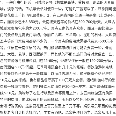
1、一般自由行的话，可能会选择飞机或是高铁，受假期、距离的因素影
响，淡季的话，飞机票会相对便宜一些，可能几百就可以了，旺季则可能
需要花费上千的飞机票费用。2、在云南省内的交通一般是坐巴士或是包
车，而高快巴士8-350元；云南按天包车的价格在300-700元/天；大理古
城到双廊段包车约为200元/车。景点云南的景点众多，而且一般比较热
门的景点都是需要门票的，像丽江古城、玉龙雪山、昆明的石林、大理崇
圣寺等的门票费用都是不少的，一个景点的费用就需要花费20-500元不
等。住宿在云南住宿的话，热门旅游城市的住宿可能会要贵一些，像丽
江、大理、昆明、西双版纳等，而其他的不那么热门的相对就便宜一些，
总的来说像青旅床位费用在25-60元；经济型住宿一般在120-200元/间，
度假酒店600元/间起，旺季可能还会有几十元的涨幅。餐饮旅游热点地
区的餐饮价格要高于一般城镇：以丽江古城为例，这里既有价格经济的
10元左右的米线，也有精品餐厅高于100元双人套餐，酒吧和咖啡厅的消
费和一线城市看齐。昆明餐饮人均消费在30-40元左右。其它普通城镇米
线5-10元。购物除了吃住行以及景点等费用之外，去云南旅游还有购买
特产的费用，像比较有名的云南翡翠、玉石以及特色小吃等，很多人都是
会进行购买的，这需要花费上百元甚至上千元不等。娱乐娱乐项目的花费
根据游客自身的选择而定，主要有酒吧、温泉等项目为主，温泉从几十元