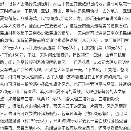
游，很多人会选择先到昆明，然后中转至其他旅游目的地，这时可以花一
天时间游览一下昆明，翠湖、西山、民族村是昆明值得一去的地方。翠湖
夏观荷花，冬看海鸥，以“翠堤春晓”闻名四方，附近还有陆军讲武堂和云
大等人文景点。登西山一定要去龙门，这是云南最大最精美的道教石窟。
民族村则浓缩了云南各少数民族的精华，一天内就可以遍览云南众多民族
的风情。游玩前需提前购买滇池索道往返票（70元/人），龙门景区门票
（40元/人），龙门景区索道票（25元/人），民族村门票（90元/人），
打车约150元，不过一天时间比较紧迫，建议预订一日游，由老司机带
路，能让你高效顺利游遍昆明的景区。一日游花费：360元大理从昆明坐
火车去丽江会经过大理，不如在大理停留一天。“下关风，上关花，苍山
雪，洱海月”是大理四绝，去了大理一定不要错过苍山和洱海的风景。登
苍山可沿着曲折险峭小径欣赏旖旎风光，也可乘坐索道至洗马潭，往返约
270元，山上有深潭、溪水和经夏不消的雪线。大理也有著名的人文景
点，如崇圣寺三塔，联票121元/人（含大理三塔公园、三塔倒影公
园）。洱海和苍山相依相伴，蓝天白云下的洱海一片碧蓝，风光秀丽迷
人。去洱海可以尝试环洱海骑行，包车环洱海（约300元/辆），也可以
做游船游览（约150元/人）。环洱海骑行可以去到一些白族村落感受当
地民宿，品尝当地小吃，乘船游览不仅可以欣赏风景，还可以看精彩的白