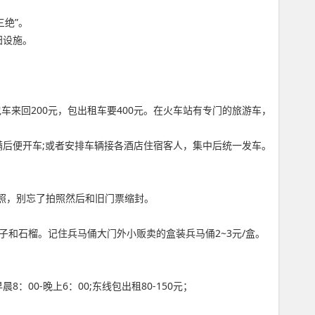
绝”。
阳设施。
车来回200元，包出租车要400元。在火车站有专门的旅游车，
后便开车;或者安排车辆接各酒店住宿客人，集中后统一发车。
念照，别忘了拍照然后和旧门票缩封。
和石榴。记住兵马俑大门外小贩卖的盒装兵马俑2~3元/盒。
00-晚上6：00;东线包出租80-150元；