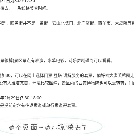
1日为8:00-17:30
转完鼓楼去，一条线路节省时间。
意的是，回民街并不是一条街，它由北院门、北广济街、西羊市、大皮院等
去比较好，夜景很棒)景区景点有表演，水幕电影，诗乐舞剧碰到可以看看。
登塔需要再加30，可以在网上选择门票 登塔 讲解服务的套票，偏好去大唐芙
没有大雁塔完善，环境比较幽静，景区内的西安博物院也可以去转转，门
月29日)7:30-18:00.
票是提前定含有往返索道或单行索道得套票。