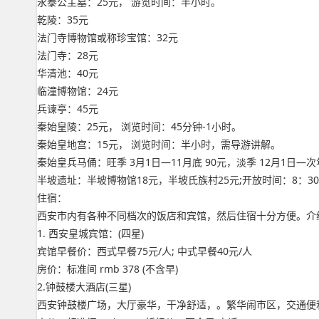
永泰公主墓：25元， 游览时间：半小时。
乾陵：35元
法门寺博物馆或称珍宝馆：32元
法门寺：28元
华清池：40元
临潼博物馆：24元
兵谏亭：45元
秦始皇陵：25元， 浏览时间：45分钟-1小时。
秦始皇地宫：15元， 浏览时间：半小时，需导游讲解。
秦始皇兵马俑：旺季 3月1日—11月底 90元，淡季 12月1日—
半坡遗址：半坡博物馆18元，半坡氏族村25元;开放时间：8：30
住宿：
西安市内有各种不同档次的饭店和宾馆，然后住宿十分方便。介
1. 西安皇城宾馆：(四星)
宾馆早餐价：西式早餐75元/人; 中式早餐40元/人
房价：标准间 rmb 378 (不含早)
2.钟鼓楼大酒店(三星)
西安钟鼓楼广场，大厅豪华，干净舒适，。繁华闹市区，交通便