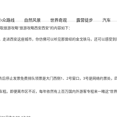
小众路线
自然风景
世界奇观
露营徒步
汽车
取旅游攻略“旅游攻略西安西安”的内容如下：
。走进西安这座城市，你仿佛可以听见那曾经的金戈铁马，还可以感受到
下午四点后停止发票免费排队领票是大门西侧1、2号窗口，3号是网络约票处，
车程。即便离市区不近，每年依然有上百万国内外游客专程来一睹这“世界