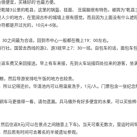
很便宜，买裱好的'也最方便。
乾陵3公里的乾县，这里的锅盔、挂面、 豆腐脑很有特色，被舆为“乾县三
是人少的地方，在宽阔古朴的城墙上很有感觉。而且因为上面没有什么遮
都是开过光的，10元4~6张。
8：30之间最为合适，回到市中心一般都在晚上19：00左右。
行社。国营去西线的游2、游3就早上7：30一班。自包车的话，面包车包
往返车费又来回接送。早上有车来接，先到火车站接四处拉来的游客，坐满
干粮，然后导游安排吃午饭的地方也较贵。
包的，所以记得还价。华清池内可以用温泉洗手，1元/人。门票包含一张纪
铜车马更值得一看，请勿遗漏。兵马俑外有好多便宜的水果，可以买些柿子
然后往返8元(可以在景点之间随意上下车)，当天可乘无数次，营运时间早晨8：
，然后若有时间可去著名的半坡遗址参观。