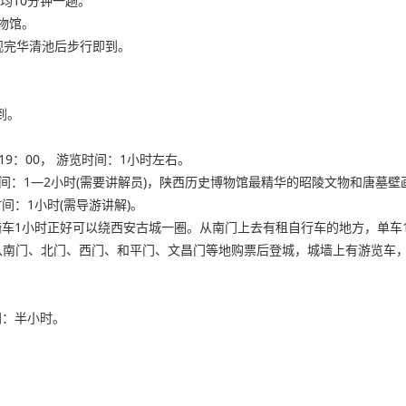
平均10分钟一趟。
物馆。
观完华清池后步行即到。
到。
—19：00， 游览时间：1小时左右。
时间：1—2小时(需要讲解员)，陕西历史博物馆最精华的昭陵文物和唐墓壁
时间：1小时(需导游讲解)。
间：骑车1小时正好可以绕西安古城一圈。从南门上去有租自行车的地方，单车
可从南门、北门、西门、和平门、文昌门等地购票后登城，城墙上有游览车
间：半小时。