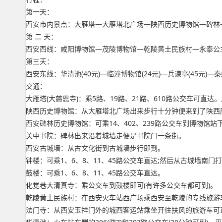
第一天：
西安市内景点：大雁塔—大雁塔北广场—陕西历史博物馆—碑林
第 二 天：
西安西线：咸阳博物馆—茂陵博物馆—乾陵黄土民族村—永泰公
第三天：
西安东线：华清池(40元)—临潼博物馆(24元)—兵谏亭(45元)—秦始
交通：
大雁塔(大慈恩寺)：乘5路、19路、21路、610路公交车可直达
陕西历史博物馆：从大雁塔北广场出来步行十分钟便来到了陕西历史
西安碑林历史博物馆：可乘14、402、239路公交车到博物馆站
关中书院：碑林出来沿着城墙走便是书院门一条街。
西安古城墙：从古文化街到古城墙步行即到。
钟楼：可乘1、6、8、11、45路公交车直达;然后从古城墙南门
鼓楼：可乘1、6、8、11、45路公交车直达。
化觉巷大清真寺：乘公交车到鼓楼即可(有许多公交车都可到)。
乾陵黄土民族村：在西安火车站西广场乘西安至乾陵的专线旅游车
法门寺：从西安玉祥门外的城西客运站乘坐开往扶风的旅游车可直