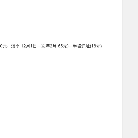
0元，淡季 12月1日—次年2月 65元)—半坡遗址(18元)