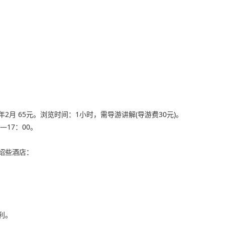
次年2月 65元。浏览时间：1小时，需导游讲解(导游费30元)。
—17：00。
绍些酒店：
利。