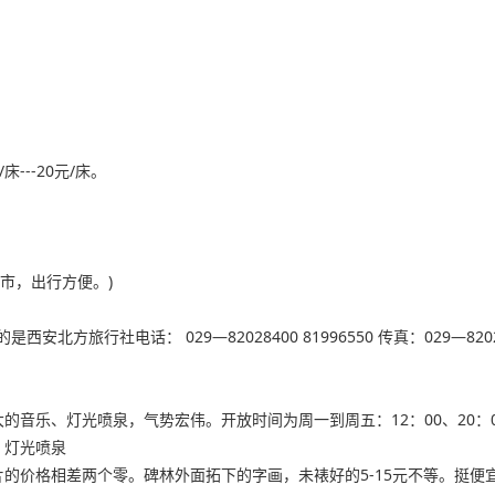
---20元/床。
闹市，出行方便。)
旅行社电话： 029—82028400 81996550 传真：029—82
乐、灯光喷泉，气势宏伟。开放时间为周一到周五：12：00、20：00;周六
、灯光喷泉
的价格相差两个零。碑林外面拓下的字画，未裱好的5-15元不等。挺便