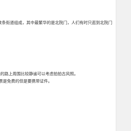
数条街道组成，其中最繁华的是北院门，人们有时只逛到北院门
蓉园走的路上周围比较静谧可以考虑拍拍古风照。
票是免费的但是要携带证件。