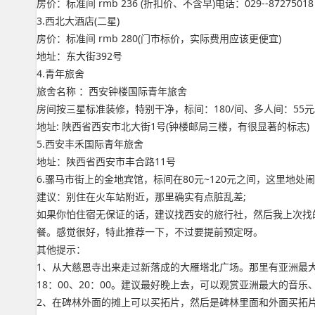
房价：标准间 rmb 236 (折扣价、不含早)电话：029--87275018
3.西北大酒店(二星)
房价：标准间 rmb 280(门市标价，实际费用应该更便宜)
地址：东大街392号
4.青年旅舍
旅舍名称 ：西安钟楼国际青年旅舍
房间按三星标准装修，特别干净，标间：180/间、多人间：55元/床
地址: 陕西省西安市北大街1号(钟楼邮局三楼，有很显著的标志)
5.西安丰禾国际青年旅舍
地址：陕西省西安市丰合路11号
6.骡马市街上的金地宾馆，标间在80元~120元之间，这里地处
建议：别住在火车站附近，那里确实有点脏乱差;
如果你怕住宿无保证的话，建议找西安的旅行社，然后我上次找的是西安北方
餐。感觉很好，特此推荐一下，不过要提前预定呀。
其他提示：
1、从大慈恩寺出来走过新落成的大雁塔北广场。那里有亚洲最大的音
18：00、20：00。建议最好晚上去，可以观赏亚洲最大的音乐
2、在碑林外面的摊上可以买拓片，然后是碑林里面和外面买拓片