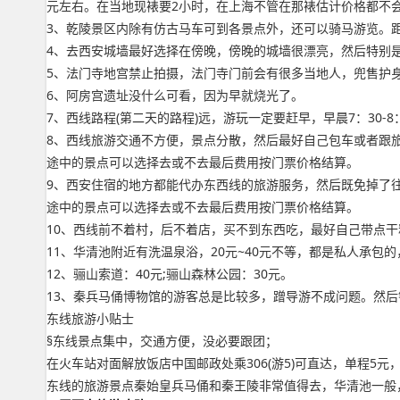
元左右。在当地现裱要2小时，在上海不管在那裱估计价格都不会
3、乾陵景区内除有仿古马车可到各景点外，还可以骑马游览。距
4、去西安城墙最好选择在傍晚，傍晚的城墙很漂亮，然后特别
5、法门寺地宫禁止拍摄，法门寺门前会有很多当地人，兜售护身符
6、阿房宫遗址没什么可看，因为早就烧光了。
7、西线路程(第二天的路程)远，游玩一定要赶早，早晨7：30-
8、西线旅游交通不方便，景点分散，然后最好自己包车或者跟旅
途中的景点可以选择去或不去最后费用按门票价格结算。
9、西安住宿的地方都能代办东西线的旅游服务，然后既免掉了
途中的景点可以选择去或不去最后费用按门票价格结算。
10、西线前不着村，后不着店，买不到东西吃，最好自己带点
11、华清池附近有洗温泉浴，20元~40元不等，都是私人承
12、骊山索道：40元;骊山森林公园：30元。
13、秦兵马俑博物馆的游客总是比较多，蹭导游不成问题。然后
东线旅游小贴士
§东线景点集中，交通方便，没必要跟团；
在火车站对面解放饭店中国邮政处乘306(游5)可直达，单程5元，
东线的旅游景点秦始皇兵马俑和秦王陵非常值得去，华清池一般