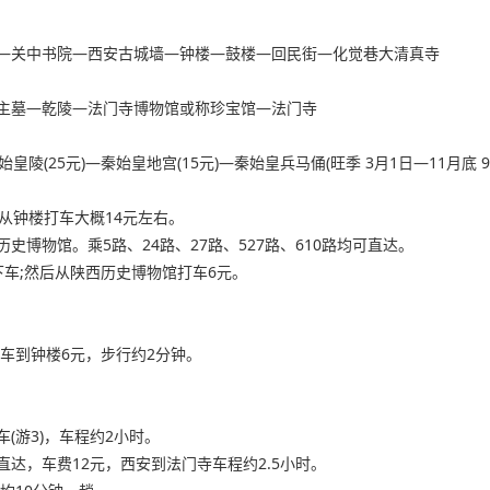
—关中书院—西安古城墙—钟楼—鼓楼—回民街—化觉巷大清真寺
主墓—乾陵—法门寺博物馆或称珍宝馆—法门寺
皇陵(25元)—秦始皇地宫(15元)—秦始皇兵马俑(旺季 3月1日—11月底 9
。从钟楼打车大概14元左右。
博物馆。乘5路、24路、27路、527路、610路均可直达。
下车;然后从陕西历史博物馆打车6元。
打车到钟楼6元，步行约2分钟。
(游3)，车程约2小时。
达，车费12元，西安到法门寺车程约2.5小时。