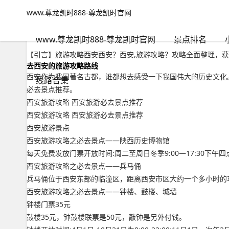
www.尊龙凯时888-尊龙凯时官网
景点排名
文章正文
www.尊龙凯时888-尊龙凯时官网
旅游攻略西安西安？西安,旅游攻略-www.尊龙凯时888
旅游无对错
2022年09月15日 19:42
153
0
www.尊龙凯时888-尊龙凯时官网
景点排名
【引言】旅游攻略西安西安？西安,旅游攻略？攻略全面整理，获
去西安的旅游攻略路线
西安作为我国著名古都，谁都想去感受一下我国伟大的历史文化
线路合集
必去景点推荐。
西安旅游攻略 西安旅游必去景点推荐
西安旅游攻略 西安旅游必去景点推荐
西安旅游景点
西安旅游攻略之必去景点——陕西历史博物馆
每天免费发放门票开放时间:周二至周日冬季9:00—17:30
西安旅游攻略之必去景点——兵马俑
兵马俑位于西安东部的临潼区，距离西安市区大约一个多小时的
西安旅游攻略之必去景点——钟楼、鼓楼、城墙
钟楼门票35元
鼓楼35元，钟鼓楼联票是50元，敲钟是另外付钱。