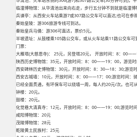
华清池：火车站东侧的306(游7)和307路公交车(30分钟可到)，
临潼博物馆：从华清池出来向右走，步行五分钟不到就是临潼博
兵谏亭：从西安火车站乘游7或307路公交车可以直达;也可在参
秦始皇陵：游306旅游专线可到达。
秦始皇兵马俑：游306可直达，票价5元。
半坡遗址：从鼓楼乘105路公交车，或从火车站乘11路公交车可
门票：
大雁塔(大慈恩寺)： 25元，另登塔20元， 开放时间：8：00—
陕西历史博物馆：35元，开放时间：8：00——19：00，游览
西安碑林历史博物馆：30元，开放时间：8：30—18：30;游览
西安古城墙：10元，开放时间：8：00——17：00;游览时
已经全面贯通，有环保车可以绕墙一周，每人约20元/次。也
钟楼：20元。
鼓楼：20元。
化觉巷大清真寺：12元，开放时间：8：00——19：00;游览时
咸阳博物馆：20元
茂陵博物馆：28元
乾陵黄土民族村：25元