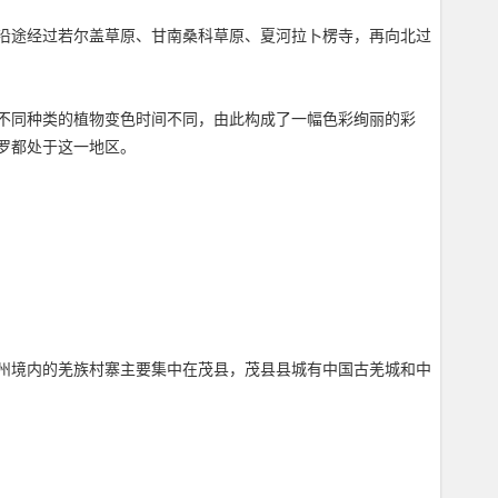
沿途经过若尔盖草原、甘南桑科草原、夏河拉卜楞寺，再向北过
不同种类的植物变色时间不同，由此构成了一幅色彩绚丽的彩
罗都处于这一地区。
州境内的羌族村寨主要集中在茂县，茂县县城有中国古羌城和中