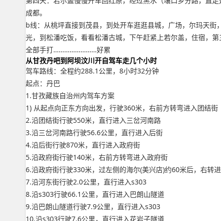
第四天：若尔盖慢慢开车回红原，经过黑水（壤口乡分路，直走
成都。
b线：从桃坪直接到茂县，到处开车逛逛县城，广场，尔玛天街，
光，到松潘吃饭，看看松潘古城，下午赶紧上若尔盖，住宿，第
全部手打……………………好累
从甘孜丹吧到阿坝汶川开自驾车走几个小时
驾车路线：全程约288.1公里，8小时32分钟
起点：丹巴
1.甘孜藏族自治州内驾车方案
1) 从起点向正东方向出发，行驶360米，右前方转弯进入团结街
2.沿团结街行驶550米，直行进入三岔河南路
3.沿三岔河南路行驶56.6公里，直行进入后街
4.沿后街行驶870米，直行进入政府街
5.沿政府街行驶140米，右前方转弯进入政府街
6.沿政府街行驶330米，过左侧的海尔(美兴店)约60米后，右转
7.沿河东街行驶2.0公里，直行进入s303
8.沿s303行驶66.1公里，直行进入巴朗山隧道
9.沿巴朗山隧道行驶7.9公里，直行进入s303
10.沿s303行驶7.6公里，直行进入花岩子隧道