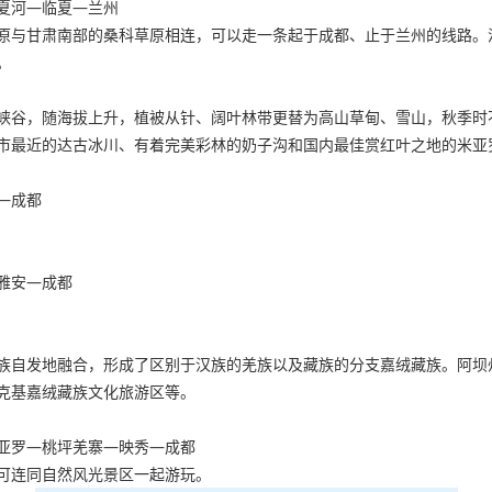
夏河—临夏—兰州
原与甘肃南部的桑科草原相连，可以走一条起于成都、止于兰州的线路。
。
峡谷，随海拔上升，植被从针、阔叶林带更替为高山草甸、雪山，秋季时
市最近的达古冰川、有着完美彩林的奶子沟和国内最佳赏红叶之地的米亚
—成都
雅安—成都
。
族自发地融合，形成了区别于汉族的羌族以及藏族的分支嘉绒藏族。阿坝
克基嘉绒藏族文化旅游区等。
亚罗—桃坪羌寨—映秀—成都
可连同自然风光景区一起游玩。