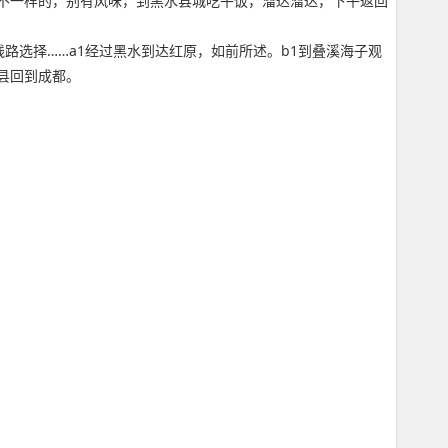
不一样的，别有风味，到黑水县城吃午饭，溜达溜达，下午返回
路选择……a1经过黑水到达红原，如前所述。b1到叠溪海子观
县回到成都。