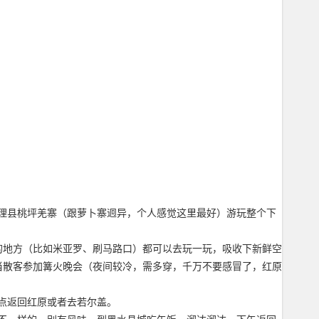
理县桃坪羌寨（跟萝卜寨迥异，个人感觉这里最好）游玩整个下
的地方（比如米亚罗、刷马路口）都可以去玩一玩，吸收下新鲜空
当散客参加篝火晚会（夜间较冷，需多穿，千万不要感冒了，红原
点返回红原或者去若尔盖。