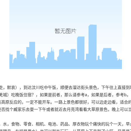
走，默哀），到达汶川吃中午饭，顺便去溜达街头景色，下午往上直接到
羌城）吃晚饭住宿？，如果是前者，那么请参考a，如果是后者，参考b。
有高原反应的，一定不能开车。一路上景色都很好，可以边走边看，适合
是否找个臧家乐去耍一下午或者就近去月亮湾看看大草原景色，晚上可以
，水，食物、零食、相机、电池、药品、厚衣物玩个痛快的玩个一天，早