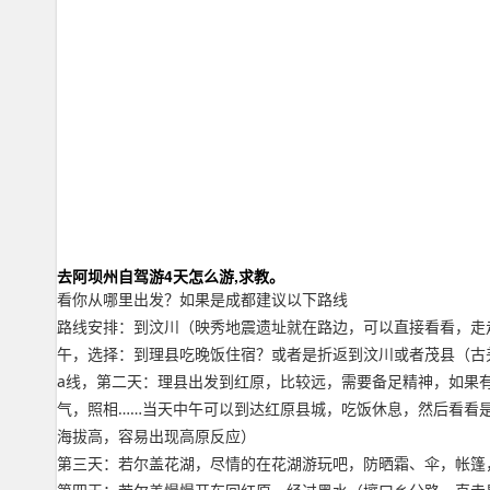
去阿坝州自驾游4天怎么游,求教。
看你从哪里出发？如果是成都建议以下路线
路线安排：到汶川（映秀地震遗址就在路边，可以直接看看，走
午，选择：到理县吃晚饭住宿？或者是折返到汶川或者茂县（古
a线，第二天：理县出发到红原，比较远，需要备足精神，如果
气，照相……当天中午可以到达红原县城，吃饭休息，然后看看
海拔高，容易出现高原反应）
第三天：若尔盖花湖，尽情的在花湖游玩吧，防晒霜、伞，帐篷