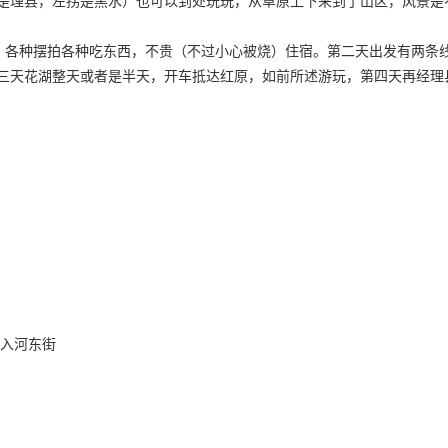
是理县，左拐是黑水）也可以到处玩玩，从草原上下来到了山区，风景是
各种摆拍各种吃东西，不贵（不过小心被烧）住宿。第二天出发有两条线
三天花湖整天或者是半天，开车抵达红原，如前所述游玩，第四天再经理
进入河东街