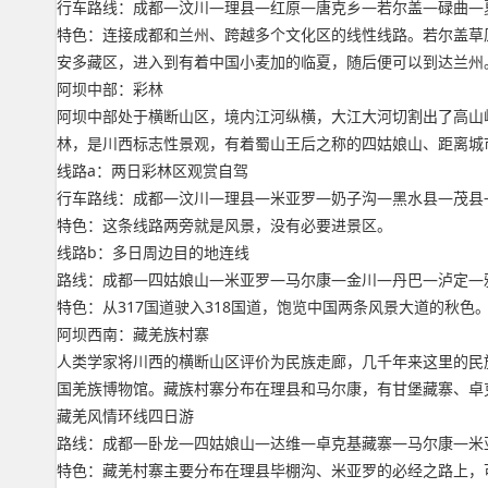
行车路线：成都—汶川—理县—红原—唐克乡—若尔盖—碌曲—
特色：连接成都和兰州、跨越多个文化区的线性线路。若尔盖草
安多藏区，进入到有着中国小麦加的临夏，随后便可以到达兰州
阿坝中部：彩林
阿坝中部处于横断山区，境内江河纵横，大江大河切割出了高山
林，是川西标志性景观，有着蜀山王后之称的四姑娘山、距离城
线路a：两日彩林区观赏自驾
行车路线：成都—汶川—理县—米亚罗—奶子沟—黑水县—茂县
特色：这条线路两旁就是风景，没有必要进景区。
线路b：多日周边目的地连线
路线：成都—四姑娘山—米亚罗—马尔康—金川—丹巴—泸定—
特色：从317国道驶入318国道，饱览中国两条风景大道的秋色
阿坝西南：藏羌族村寨
人类学家将川西的横断山区评价为民族走廊，几千年来这里的民
国羌族博物馆。藏族村寨分布在理县和马尔康，有甘堡藏寨、卓
藏羌风情环线四日游
路线：成都—卧龙—四姑娘山—达维—卓克基藏寨—马尔康—米
特色：藏羌村寨主要分布在理县毕棚沟、米亚罗的必经之路上，