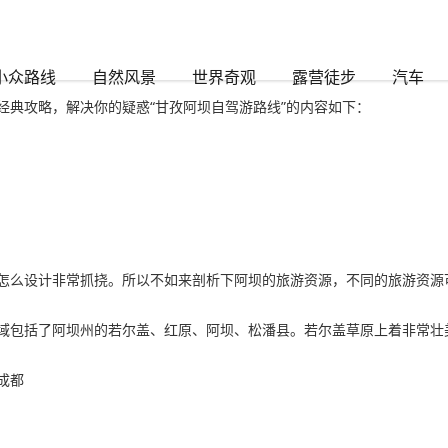
88
小众路线
自然风景
世界奇观
露营徒步
汽车
经典攻略，解决你的疑惑“甘孜阿坝自驾游路线”的内容如下：
怎么设计非常抓挠。所以不如来剖析下阿坝的旅游资源，不同的旅游资源
域包括了阿坝州的若尔盖、红原、阿坝、松潘县。若尔盖草原上着非常壮
成都