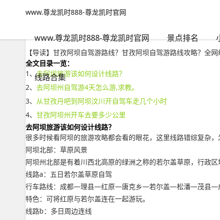
www.尊龙凯时888-尊龙凯时官网
自然风景
文章正文
www.尊龙凯时888-尊龙凯时官网
甘孜阿坝自驾游路线？甘孜阿坝自驾游路线攻略-www.尊龙凯时8
不旅游火大
2022年09月27日 08:18
184
0
www.尊龙凯时888-尊龙凯时官网
景点排名
【导读】甘孜阿坝自驾游路线？甘孜阿坝自驾游路线攻略？全网
全文目录一览：
1、
去阿坝旅游该如何设计线路？
线路合集
2、
去阿坝州自驾游4天怎么游,求教。
3、
从甘孜丹吧到阿坝汶川开自驾车走几个小时
4、
甘孜阿坝州开车去要多少公里
去阿坝旅游该如何设计线路？
很多时候看阿坝的旅游攻略都会看的眼花，这里线路错综复杂，
阿坝北部：草原风景
阿坝州北部是有着川西北高原的绿洲之称的若尔盖草原，行政区
线路a：五日若尔盖草原自驾
行车路线：成都—理县—红原—唐克乡—若尔盖—松潘—茂县—
特色：可将红原与若尔盖连在一起游玩。
线路b：多日周边连线