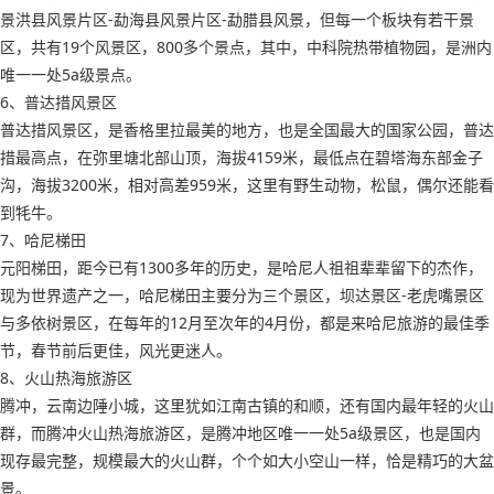
景洪县风景片区-勐海县风景片区-勐腊县风景，但每一个板块有若干景
区，共有19个风景区，800多个景点，其中，中科院热带植物园，是洲内
唯一一处5a级景点。
6、普达措风景区
普达措风景区，是香格里拉最美的地方，也是全国最大的国家公园，普达
措最高点，在弥里塘北部山顶，海拔4159米，最低点在碧塔海东部金子
沟，海拔3200米，相对高差959米，这里有野生动物，松鼠，偶尔还能看
到牦牛。
7、哈尼梯田
元阳梯田，距今已有1300多年的历史，是哈尼人祖祖辈辈留下的杰作，
现为世界遗产之一，哈尼梯田主要分为三个景区，坝达景区-老虎嘴景区
与多依树景区，在每年的12月至次年的4月份，都是来哈尼旅游的最佳季
节，春节前后更佳，风光更迷人。
8、火山热海旅游区
腾冲，云南边陲小城，这里犹如江南古镇的和顺，还有国内最年轻的火山
群，而腾冲火山热海旅游区，是腾冲地区唯一一处5a级景区，也是国内
现存最完整，规模最大的火山群，个个如大小空山一样，恰是精巧的大盆
景。