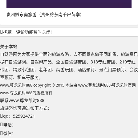
贵州黔东南旅游（贵州黔东南千户苗寨）
抱歉，评论功能暂时关闭!
关于本站
自驾游网为大家提供全面的旅游攻略，去不同景点做不同准备，旅游资讯
尽在自驾游网。自驾游产品：全国自驾游带团、318专线带团、219专线
带团、精致小包团、老年团、纯游玩团、酒店预订、景点门票预订、会议
室预订、租车等服务。
www.尊龙凯时888 copyright © 2015 本站由
www.尊龙凯时888-尊龙凯时官网
www.尊龙凯时888的版权所有
联系www.尊龙凯时888
旅游咨询可通过如下方式：
qq：525924721
电话：
微信：