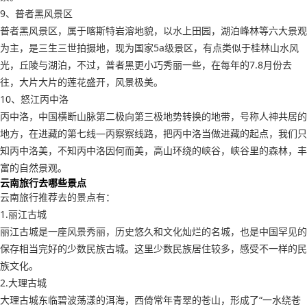
9、普者黑风景区
普者黑风景区，属于喀斯特岩溶地貌，以水上田园，湖泊峰林等六大景观
为主，是三生三世拍摄地，现为国家5a级景区，有点类似于桂林山水风
光，丘陵与湖泊，不过，普者黑更小巧秀丽一些，在每年的7.8月份去
往，大片大片的莲花盛开，风景极美。
10、怒江丙中洛
丙中洛，中国横断山脉第二极向第三极地势转换的地带，号称人神共居的
地方，在进藏的第七线—丙察察线路，把丙中洛当做进藏的起点，我们只
知丙中洛美，不知丙中洛因何而美，高山环绕的峡谷，峡谷里的森林，丰
富的自然景观。
云南旅行去哪些景点
云南旅行推荐去的景点有：
1.丽江古城
丽江古城是一座风景秀丽，历史悠久和文化灿烂的名城，也是中国罕见的
保存相当完好的少数民族古城。这里少数民族居住较多，感受不一样的民
族文化。
2.大理古城
大理古城东临碧波荡漾的洱海，西倚常年青翠的苍山，形成了“一水绕苍