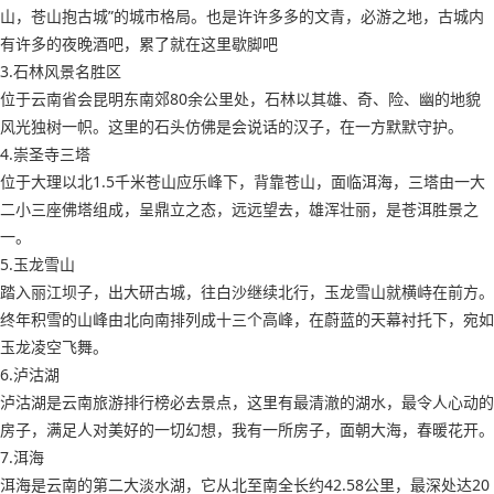
山，苍山抱古城”的城市格局。也是许许多多的文青，必游之地，古城内
有许多的夜晚酒吧，累了就在这里歇脚吧
3.石林风景名胜区
位于云南省会昆明东南郊80余公里处，石林以其雄、奇、险、幽的地貌
风光独树一帜。这里的石头仿佛是会说话的汉子，在一方默默守护。
4.崇圣寺三塔
位于大理以北1.5千米苍山应乐峰下，背靠苍山，面临洱海，三塔由一大
二小三座佛塔组成，呈鼎立之态，远远望去，雄浑壮丽，是苍洱胜景之
一。
5.玉龙雪山
踏入丽江坝子，出大研古城，往白沙继续北行，玉龙雪山就横峙在前方。
终年积雪的山峰由北向南排列成十三个高峰，在蔚蓝的天幕衬托下，宛如
玉龙凌空飞舞。
6.泸沽湖
泸沽湖是云南旅游排行榜必去景点，这里有最清澈的湖水，最令人心动的
房子，满足人对美好的一切幻想，我有一所房子，面朝大海，春暖花开。
7.洱海
洱海是云南的第二大淡水湖，它从北至南全长约42.58公里，最深处达20