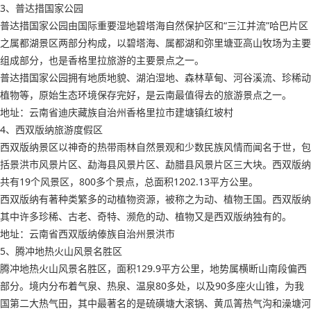
3、普达措国家公园
普达措国家公园由国际重要湿地碧塔海自然保护区和“三江并流”哈巴片区
之属都湖景区两部分构成，以碧塔海、属都湖和弥里塘亚高山牧场为主要
组成部分，也是香格里拉旅游的主要景点之一。
普达措国家公园拥有地质地貌、湖泊湿地、森林草甸、河谷溪流、珍稀动
植物等，原始生态环境保存完好，是云南最值得去的旅游景点之一。
地址：云南省迪庆藏族自治州香格里拉市建塘镇红坡村
4、西双版纳旅游度假区
西双版纳景区以神奇的热带雨林自然景观和少数民族风情而闻名于世，包
括景洪市风景片区、勐海县风景片区、勐腊县风景片区三大块。西双版纳
共有19个风景区，800多个景点，总面积1202.13平方公里。
西双版纳有著种类繁多的动植物资源，被称之为动、植物王国。西双版纳
其中许多珍稀、古老、奇特、濒危的动、植物又是西双版纳独有的。
地址：云南省西双版纳傣族自治州景洪市
5、腾冲地热火山风景名胜区
腾冲地热火山风景名胜区，面积129.9平方公里，地势属横断山南段偏西
部分。境内分布着气泉、热泉、温泉80多处，以及90多座火山锥，为我
国第二大热气田，其中最著名的是硫磺塘大滚锅、黄瓜箐热气沟和澡塘河