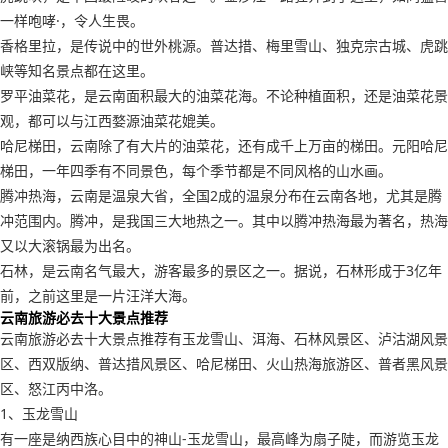
一样咆哮·，令人生畏。
香格里拉，是传说中的世外桃源。普达措、梅里雪山、独克宗古城、虎跳
峡等知名景点都在这里。
罗平油菜花，是云南面积最大的油菜花海。不论种植面积，还是油菜花景
观，都可以与江西婺源油菜花媲美。
哈尼梯田，云南除了有大片的油菜花，还有成千上万亩的梯田。元阳哈尼
梯田，一年四季有不同景色，每个季节都是不同风格的山水画。
腾冲热海，云南是温泉大省，全国2成的温泉分布在云南各地，尤其是腾
冲范围内。腾冲，是我国三大地热之一。其中以腾冲热海最为著名，热海
又以大滚锅最为出名。
石林，是云南名气最大，游客最多的景区之一。据说，石林形成于3亿年
前，之前这里是一片汪洋大海。
云南旅游必去十大景点推荐
云南旅游必去十大景点推荐有玉龙雪山、洱海、石林风景区、泸沽湖风景
区、西双版纳、普达措风景区、哈尼梯田、火山热海旅游区、普者黑风景
区、怒江丙中洛。
1、玉龙雪山
有一座是纳西族心目中的神山-玉龙雪山，最高峰为扇子陡，而游览玉龙