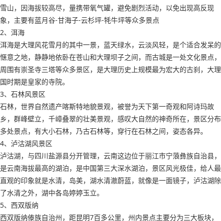
雪山，因海拔较高尽，量携带氧气罐，避免剧烈活动，以免出现高反现
象，主要有蓝月谷-甘海子-云杉坪-牦牛坪等众多景点
2、洱海
洱海是大理风花雪月的其中一景，蓝天绿水，云淡风轻，是个适合发呆的
惬意之地，静静地依卧在苍山和大理坝子之间，而古城是一处文化景点，
周围有崇圣寺三塔等众多景区，是大理历史上规模最为宏大的古刹，大理
国时期是皇家的寺院。
3、石林风景区
石林，世界自然遗产喀斯特地貌景观，被誉为天下第一奇观和阿诗玛故
乡，群峰壁立，千嶂叠翠的壮美景观，感叹大自然的神奇所在，景区分布
多处景点，有大小石林，乃古石林等，穿行在石林之间，姿态各异。
4、泸沽湖风景区
泸沽湖，与四川盐源县分开管理，云南这边位于丽江市宁蒗彝族自治县，
是云南海拔最高的湖泊，是中国第三大深水湖泊，景区风光极佳，给人最
直观的印象就是水清，岛美，湖水清澈蔚蓝，就像是一面镜子，泸沽湖除
了水清之外，湖中各岛婷婷玉立。
5、西双版纳
西双版纳傣族自治州，距昆明7百多公里，州内景点主要分为三大板块，