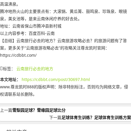
高温沸泉。
腾冲地热火山的主要景点有：大滚锅、黄瓜箐、鼓鸣泉、珍珠泉、眼镜
泉，美女池等，是来云南休闲疗养的好去处。
地址：云南省保山市腾冲县新村城
以上内容参考：百度百科-云南
【总结】云南旅行必去的地方？云南旅游攻略必去？的旅游问题有了答
案，更多关于“云南旅游攻略必去”的攻略关注尊龙凯时官网：
https://cdbbt.com/
标签：
云南旅行必去的地方
本文地址：
https://cdbbt.com/post/30697.html
www.尊龙凯时888的版权声明：
除非特别标注，否则均为网络文章，侵
权请联系站长删除。
上一篇
雪梨园足球？雪缘园足球比分
下一篇
足球体育生训练？足球体育生训练方案