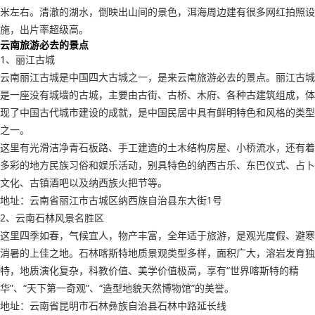
米左右。清澈的湖水，倒映出山间的景色，洱海周边建有很多网红拍照设
施，出片率超级高。
云南旅游必去的景点
1、丽江古城
云南丽江古城是中国四大古城之一，是来云南旅游必去的景点。丽江古城
是一座没有城墙的古城，主要由古街、古桥、木府、各种古建筑组成，体
现了中国古代城市建设的成就，是中国民居中具有鲜明特色和风格的类型
之一。
这里有光滑洁净青石板路、手工建造的土木结构房屋、小桥流水，还有着
多彩的地方民族习俗和娱乐活动，别具特色的纳西古乐、东巴仪式、占卜
文化、古镇酒吧以及纳西族火把节等。
地址：云南省丽江市古城区纳西族自治县东大街1号
2、云南石林风景名胜区
这里四季如春，气候宜人，物产丰富，全年适于旅游，是观光度假、避寒
消暑的上佳之地。石林喀斯特地质景观类型多样，面积广大，溶岩发育独
特，地质演化复杂，科教价值、美学价值极高，享有“世界喀斯特的精
华”、“天下第一奇观”、“造型地貌天然博物馆”的美誉。
地址：云南省昆明市石林彝族自治县石林中路延长线