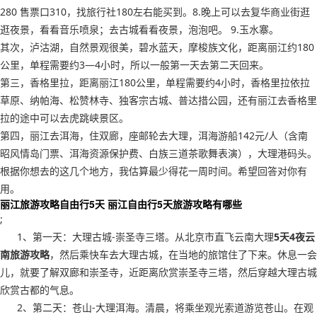
280 售票口310，找旅行社180左右能买到。8.晚上可以去复华商业街逛
逛夜景，看看音乐喷泉；去古城看看夜景，泡泡吧。 9.玉水寨。
其次，泸沽湖，自然景观很美，碧水蓝天，摩梭族文化，距离丽江约180
公里，单程需要约3—4小时，所以一般第一天去第二天回来。
第三，香格里拉，距离丽江180公里，单程需要约4小时，香格里拉依拉
草原、纳帕海、松赞林寺、独客宗古城、普达措公园，还有丽江去香格里
拉的途中可以去虎跳峡景区。
第四，丽江去洱海，住双廊，座邮轮去大理，洱海游船142元/人（含南
昭风情岛门票、洱海资源保护费、白族三道茶歌舞表演），大理港码头。
根据你想去的这几个地方，我估算最少得花一周时间。希望回答对你有
用。
丽江旅游攻略自由行5天 丽江自由行5天旅游攻略有哪些
;
1、第一天：大理古城-崇圣寺三塔。从北京市直飞云南大理
5天4夜云
南旅游攻略
，然后乘快车去大理古城，在当地的旅馆住了下来。休息一会
儿，就要了解双廊和崇圣寺，近距离欣赏崇圣寺三塔，然后穿越大理古城
欣赏古都的气息。
2、第二天：苍山-大理洱海。清晨，将乘坐观光索道游览苍山。在观