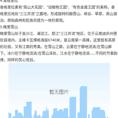
4.香格里拉
香格里拉素有“高山大花园”、“动植物王国”、“有色金属王国”的美称。香
格里拉地处“三江并流”之腹地，形成独特的融雪山、峡谷、草原、高山湖
泊、原始森林和民族风情为一体的景观。
5.梅里雪山
梅里雪山处于金沙江、澜沧江、怒江“三江并流”地区，位于云南迪庆州德
钦县境内，主峰卡瓦博格海拔6740米，是云南第一高峰，这里既有高原
的壮丽，又有江南的秀美。在雪山之巅，云雾在宁静地流淌;在雪山脚
下，冰川在宁静地流淌;在雪山深处，江水在宁静地流淌……不同的节奏韵
律，同样的赏心悦目。