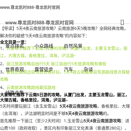
www.尊龙凯时888-尊龙凯时官网
景点排名
文章正文
www.尊龙凯时888-尊龙凯时官网
5天4夜云南旅游攻略？云南旅游6天5晚攻略-www.尊龙凯时888
秋雨绵绵
2022年09月28日 04:30
164
0
www.尊龙凯时888-尊龙凯时官网
【导读】5天4夜云南旅游攻略？云南旅游6天5晚攻略？全网经典攻略，
解决你的疑惑“5天4夜云南旅游攻略”的内容如下：
全文目录一览：
景点排名
小众路线
自然风景
1、
大家帮忙推荐下云南5日游的攻略，从厦门出发，主要玉龙雪山，丽
江，大理古城，香格里拉，洱海，泸沽湖~
2、
丽江旅游攻略自由行5天 丽江自由行5天旅游攻略有哪些
世界奇观
露营徒步
汽车
杂谈
3、
暑假云南周边自驾游去哪好玩，5天4夜云南最美自驾游路线景点探秘
攻略
4、
云南旅游攻略路线最佳路线
线路合集
大家帮忙推荐下云南5日游的攻略，从厦门出发，主要玉龙雪山，丽江，
大理古城，香格里拉，洱海，泸沽湖~
5天时间要玩丽江（含玉龙雪山）
5天4夜云南旅游攻略
，香格里拉、大理
（含洱海），泸沽湖明显时间是不够
5天4夜云南旅游攻略
的。
首先推荐一下丽江（至少2天时间）1.玉龙雪山
5天4夜云南旅游攻略
：进
山费100（政府收取），景区内有印象丽江文化表演（普通票280元），