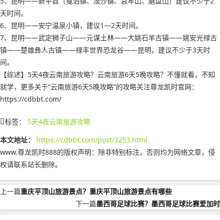
5、昆明——新平县（戛洒镇、漠沙镇、哀牢山、磨盘山）建议不少于2
天时间。
6、昆明——安宁温泉小镇，建议1—2天时间。
7、昆明——武定狮子山——元谋土林——大姚石羊古镇——姚安光禄古
镇——楚雄彝人古镇——禄丰世界恐龙谷——昆明，建议不少于3天时
间。
【综述】5天4夜云南旅游攻略？云南旅游6天5晚攻略？不懂就看，不知
就学，更多关于“云南旅游6天5晚攻略”的攻略关注尊龙凯时官网：
https://cdbbt.com/
标签：
5天4夜云南旅游攻略
本文地址：
https://cdbbt.com/post/3253.html
www.尊龙凯时888的版权声明：
除非特别标注，否则均为网络文章，侵
权请联系站长删除。
上一篇
重庆平顶山旅游景点？重庆平顶山旅游景点有哪些
下一篇
墨西哥足球比赛？墨西哥足球比赛爱加时