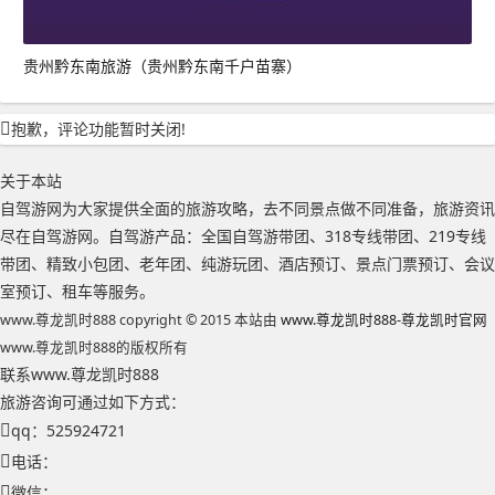
贵州黔东南旅游（贵州黔东南千户苗寨）
抱歉，评论功能暂时关闭!
关于本站
自驾游网为大家提供全面的旅游攻略，去不同景点做不同准备，旅游资讯
尽在自驾游网。自驾游产品：全国自驾游带团、318专线带团、219专线
带团、精致小包团、老年团、纯游玩团、酒店预订、景点门票预订、会议
室预订、租车等服务。
www.尊龙凯时888 copyright © 2015 本站由
www.尊龙凯时888-尊龙凯时官网
www.尊龙凯时888的版权所有
联系www.尊龙凯时888
旅游咨询可通过如下方式：
qq：525924721
电话：
微信：