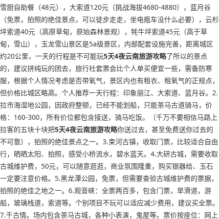
雪厨自助餐（48元），大索道120元（挑战海拔4680-4880），蓝月谷
（免票，拍照的绝佳景点，可以徒步走走，坐电瓶车没什么必要），云杉
坪索道40元（高原草甸，原始森林景观），牦牛坪索道45元（高于草
甸，雪山），玉龙雪山景区是5a级景区，内部配套设施完善，距离城区
约20公里，一天的行程是不可能玩
5天4夜云南旅游攻略
了所以的景点
的，建议拼纯玩的团去，旅行社套票会比个人单买便宜一些，需备防寒
服，根据个人情况考虑是否带氧气，景区内也有租衣、租氧气的正规点，
但价格比城区略高。个人推荐一天行程：印象丽江、大索道、蓝月谷。2.
拉市海湿地公园，因政府整顿，已经不能划船，只能茶马古道骑马，价
格：160-300，所有价位都包含接送，骑马吃饭。（千万不要相信马路上
拉客的五块十块把
5天4夜云南旅游攻略
你送过去，甚至免费送你过去的
不可靠），拍照的绝佳景点之一。3.束河古镇，收取门票，比较适合自由
行，晒晒太阳、拍照，感受小桥流水，碧水蓝天。4.大研古城，需要收取
古城维护费，50元，可以随意逛逛，商业氛围隆重，购买银器给、玉石
一定要注意价格。5.黑龙潭公园，免票，但需要查验古城维护费的票据，
拍照的绝佳之地之一。6.观音峡：全票两百多，包含门票，旱滑道，游
船，玻璃栈道，索道等。个别项目不玩可以适应减少费用，建议买全票。
7.千古情。场内包含茶马古城，各种小表演，鬼屋等。票价按座位：网上