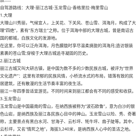
自驾游路线：大理-丽江古城-玉龙雪山-香格里拉-梅里雪山
1.大理
大理山川秀丽，气候宜人，上关花、下关风、苍山雪、洱海月，构成了大
理“四绝”，素有“东方瑞士”之称。位于洱海中部的大理古城，曾是南诏古
国的都城，白族文化的发源地。
在这里，你可以泛舟洱海，月色朦胧时享尽温柔旖旎的洱海月;造访银装
素裹的苍山雪;穿梭于大理古城追寻凝固的历史。
2.丽江古城
丽江古城又叫大研古镇，是中国为数不多的少数民族古城，被评为“世界
文化遗产”：这里有浓郁的民族风情，小桥流水式的布局，错落有致的民
居建筑，还有散漫的生活节奏丰富的夜生活。
丽江一年四季皆适宜游览。不同时间来到丽江都会有不同的感受和收获。
3.玉龙雪山
玉龙雪山是中国最南的雪山，在纳西族被称为“波石欧鲁”，意为白沙的银
色山岩，是纳西族及丽江各民族心目中的神山。玉龙雪山以险、秀、奇著
称，主要景点有黑白水河、甘海子、云杉坪、牦牛坪、扇子陡等。其中，
云杉坪，又名“情死之地”，海拔3,240米，是纳西族人心中的圣洁之地。