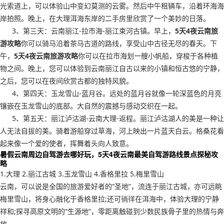
光索道上，可以体验山中变幻莫测的云雾。然后中午租辆车，沿着环海海
岸拍照。晚上，在大理洱海东岸的二手房里欣赏了一个美妙的日落。
3、第三天：云南丽江-拉市海-丽江束河古镇。早上，
5天4夜云南旅
游攻略
你可以骑马沿着茶马古道的路线，享受山中古径无尽的春天。下
午，
5天4夜云南旅游攻略
你可以在拉市海划一艘小帆船，穿梭于各种植
物之间。晚上，您可以体验到云南丽江自古以来的小镇和恒古悠的宁静，
之后，您可以在夜间欣赏古都的独特风貌。
4、第四天：玉龙雪山-蓝月谷。远处的蓝月谷就像一轮深蓝色的月亮
镶嵌在玉龙雪山的底部。大自然的震撼与感动交织在一起。
5、第五天：丽江泸沽湖-云南大理-返程。丽江泸沽湖人的美是一种让
人无法自拔的美。骑着游船穿过草海，河上映出一片蓝天白云。格桑花看
起来像一个爱的使者，挥舞着头向人致意。
暑假云南周边自驾游去哪好玩，5天4夜云南最美自驾游路线景点探秘攻
略
1.大理 2.丽江古城 3.玉龙雪山 4.香格里拉 5.梅里雪山
云南，可以说是全国的旅游爱好者的“圣地”，流连于丽江古城，亦可远眺
梅里雪山，将身心融化于香格里拉;还可徜徉在洱海中，体验大理的宁静
祥和;探寻高原文明的“生源地”，零距离触碰到少数民族骨子里的热情与奔
放……