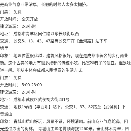
是商业气息非常浓厚，长假的时候人太多太拥挤。
门票： 免费
开放时间： 全天开放
建议游玩： 2-3小时
地址： 成都市青羊区同仁路以东长顺街以西
交通： 公交5、13、43、47路等公交车在【金河路】站下车
锦里
印象： 地理位置很优越，建筑风格很好，现在是成都市著名的步行商业
街。这个古典的地方有很多成都的传统小吃，比宽窄巷子的便宜，但是味
道一般。能从中体会成都人民惬意的生活方式。
门票： 免费
开放时间： 5:00-23:00
建议游玩： 2-3小时
地址： 成都市武侯区武侯祠大街231号
交通： 地铁1号线【华西坝】站下，公交1、57、82路至【武侯祠】下
青城山
印象： 青城山后山好玩，风景不错，环境清幽。前山商业气息炝鼻，阳
光透过浓密的树林。 青城山主峰老霄顶海拔1260米。全山林木青翠，四