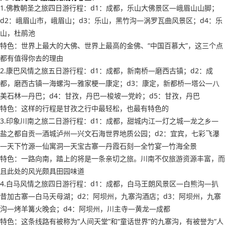
1.佛教朝圣之旅四日游行程：d1：成都，乐山大佛景区—峨眉山山脚；
d2：峨眉山市，峨眉山；d3：乐山，黑竹沟—涡罗瓦曲风景区；d4：乐
山，杜鹃池
特色：世界上最大的大佛、世界上最高的金佛、“中国百慕大”，这三个点
都有值得你去的理由
2.康巴风情之旅五日游行程：d1：成都，新南桥—磨西古镇；d2：成
都，磨西古镇—海螺沟—雅家梗—康定；d3：康定，新都桥—塔公—八
美石林—丹巴；d4：甘孜，丹巴—梭坡—党岭；d5：甘孜，丹巴
特色：这样的行程是甘孜之行中最轻松，也最有特色的
3.印象川南之旅二日游行程：d1：成都，甜城内江—灯之城—龙之乡—
盐之都自贡—酒城泸州—兴文石海世界地质公园；d2：宜宾，七彩飞瀑
—天下竹源—仙寓洞—天宝古寨—丹霞石刻—全竹宴—竹海全景
特色：一路向南，踏上的将是一条亲切之旅。川南不仅旅游资源丰富，而
且此处的风光颇具田园味道
4.白马风情之旅四日游行程：d1：成都，白马王朗风景区—白熊沟—扒
昔加古寨—白马天母湖；d2：阿坝州，九寨沟酒店；d3：阿坝州，九寨
沟—烤羊篝火晚会；d4：阿坝州，川主寺—黄龙—成都
特色：这条线路有被称为“人间天堂”和“童话世界”的九寨沟，有被誉为“人