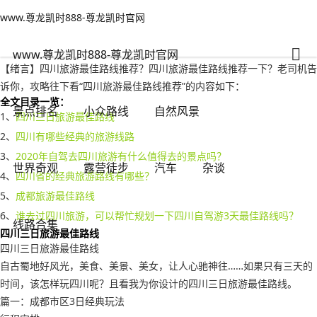
www.尊龙凯时888-尊龙凯时官网
世界奇观
文章正文
www.尊龙凯时888-尊龙凯时官网
四川旅游最佳路线推荐？四川旅游最佳路线推荐一下-www.尊龙凯时888
有一说一
2022年09月28日 10:30
120
0
www.尊龙凯时888-尊龙凯时官网
【绪言】四川旅游最佳路线推荐？四川旅游最佳路线推荐一下？老司机告
诉你，攻略往下看“四川旅游最佳路线推荐”的内容如下：
全文目录一览：
景点排名
小众路线
自然风景
1、
四川三日旅游最佳路线
2、
四川有哪些经典的旅游线路
3、
2020年自驾去四川旅游有什么值得去的景点吗？
世界奇观
露营徒步
汽车
杂谈
4、
四川省的经典旅游路线有哪些？
5、
成都旅游最佳路线
6、
谁去过四川旅游，可以帮忙规划一下四川自驾游3天最佳路线吗？
线路合集
四川三日旅游最佳路线
四川三日旅游最佳路线
自古蜀地好风光，美食、美景、美女，让人心驰神往……如果只有三天的
时间，该怎样玩四川呢？且看我为你设计的四川三日旅游最佳路线。
篇一：成都市区3日经典玩法