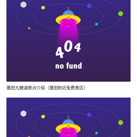
莆田九鲤湖景点介绍（莆田附近免费景区）