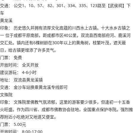
交通： 公交1、10、57、 82、301、334、335、123路至【武侯祠】下
车
黄龙溪
印象： 历史悠久并拥有浓厚文化底蕴的川西水上古镇。十大水乡古镇之
一 位于成都平原南部，距成都市区40公里，双流县西南部府河、鹿溪河
交汇处。镇内还有6棵树龄在300年以上的黄角树，枝繁叶茂，遮天蔽
日，给古镇更增添了许多灵气。
门票： 免费
开放时间： 全天开放
建议游玩： 4-6小时
地址： 双流县黄龙溪镇
交通： 金沙车站换乘黄龙溪专线即可
文殊院
印象： 文殊院里佛教气氛浓郁，这里的游客要少很多，但逢初一十五香
火旺盛。作为四川省、成都市佛教协会驻地，全国重点保护寺院。强烈推
荐附近小吃绝对又地道又便宜。
门票： 5.00元
开放时间： 8:00-17:00