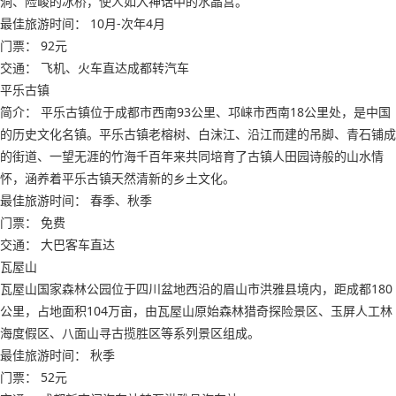
洞、险峻的冰桥，使人如入神话中的水晶宫。
最佳旅游时间： 10月-次年4月
门票： 92元
交通： 飞机、火车直达成都转汽车
平乐古镇
简介： 平乐古镇位于成都市西南93公里、邛崃市西南18公里处，是中国
的历史文化名镇。平乐古镇老榕树、白沫江、沿江而建的吊脚、青石铺成
的街道、一望无涯的竹海千百年来共同培育了古镇人田园诗般的山水情
怀，涵养着平乐古镇天然清新的乡土文化。
最佳旅游时间： 春季、秋季
门票： 免费
交通： 大巴客车直达
瓦屋山
瓦屋山国家森林公园位于四川盆地西沿的眉山市洪雅县境内，距成都180
公里，占地面积104万亩，由瓦屋山原始森林猎奇探险景区、玉屏人工林
海度假区、八面山寻古揽胜区等系列景区组成。
最佳旅游时间： 秋季
门票： 52元