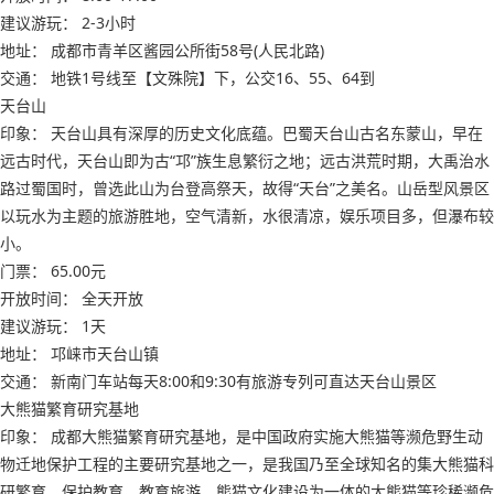
建议游玩： 2-3小时
地址： 成都市青羊区酱园公所街58号(人民北路)
交通： 地铁1号线至【文殊院】下，公交16、55、64到
天台山
印象： 天台山具有深厚的历史文化底蕴。巴蜀天台山古名东蒙山，早在
远古时代，天台山即为古“邛”族生息繁衍之地；远古洪荒时期，大禹治水
路过蜀国时，曾选此山为台登高祭天，故得“天台”之美名。山岳型风景区
以玩水为主题的旅游胜地，空气清新，水很清凉，娱乐项目多，但瀑布较
小。
门票： 65.00元
开放时间： 全天开放
建议游玩： 1天
地址： 邛崃市天台山镇
交通： 新南门车站每天8:00和9:30有旅游专列可直达天台山景区
大熊猫繁育研究基地
印象： 成都大熊猫繁育研究基地，是中国政府实施大熊猫等濒危野生动
物迁地保护工程的主要研究基地之一，是我国乃至全球知名的集大熊猫科
研繁育、保护教育、教育旅游、熊猫文化建设为一体的大熊猫等珍稀濒危