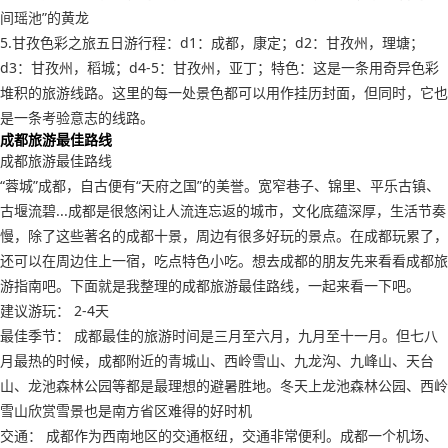
间瑶池”的黄龙
5.甘孜色彩之旅五日游行程：d1：成都，康定；d2：甘孜州，理塘；
d3：甘孜州，稻城；d4-5：甘孜州，亚丁；特色：这是一条用奇异色彩
堆积的旅游线路。这里的每一处景色都可以用作挂历封面，但同时，它也
是一条考验意志的线路。
成都旅游最佳路线
成都旅游最佳路线
“蓉城”成都，自古便有“天府之国”的美誉。宽窄巷子、锦里、平乐古镇、
古堰流碧...成都是很悠闲让人流连忘返的城市，文化底蕴深厚，生活节奏
慢，除了这些著名的成都十景，周边有很多好玩的景点。在成都玩累了，
还可以在周边住上一宿，吃点特色小吃。想去成都的朋友先来看看成都旅
游指南吧。下面就是我整理的成都旅游最佳路线，一起来看一下吧。
建议游玩： 2-4天
最佳季节： 成都最佳的旅游时间是三月至六月，九月至十一月。但七八
月最热的时候，成都附近的青城山、西岭雪山、九龙沟、九峰山、天台
山、龙池森林公园等都是最理想的避暑胜地。冬天上龙池森林公园、西岭
雪山欣赏雪景也是南方省区难得的好时机
交通： 成都作为西南地区的交通枢纽，交通非常便利。成都一个机场、