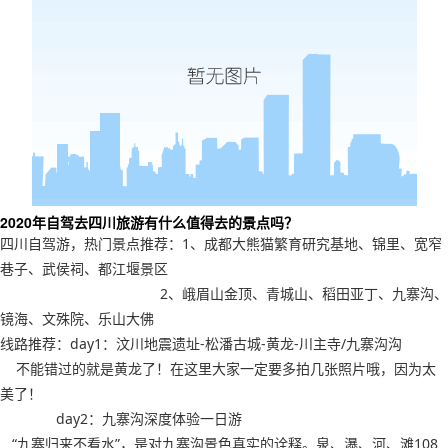
2020年自驾去四川旅游有什么值得去的景点吗？
四川自驾游，热门景点推荐：1、成都大熊猫繁育研究基地、锦里、宽窄
巷子、武侯祠、都江堰景区
2、峨眉山金顶、青城山、稻田亚丁、九寨沟、
镜海、文殊院、乐山大佛
线路推荐：day1：汶川地震遗址-松潘古城-黄龙-川主寺/九寨沟沟
不能错过的就是黄龙了！在这里大家一定要多拍几张照片哦，因为太
美了！
day2：九寨沟深度体验一日游
“九寨归来不看水”，是对九寨沟景色真实的诠释。泉、瀑、河、滩108