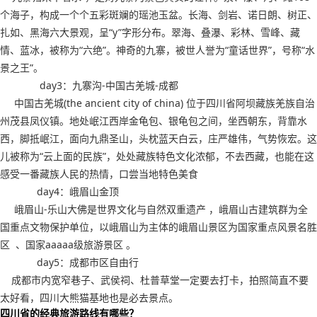
个海子，构成一个个五彩斑斓的瑶池玉盆。长海、剑岩、诺日朗、树正、
扎如、黑海六大景观，呈“y”字形分布。翠海、叠瀑、彩林、雪峰、藏
情、蓝冰，被称为“六绝”。神奇的九寨，被世人誉为“童话世界”，号称“水
景之王”。
day3：九寨沟-中国古羌城-成都
中国古羌城(the ancient city of china) 位于四川省阿坝藏族羌族自治
州茂县凤仪镇。地处岷江西岸金龟包、银龟包之间，坐西朝东，背靠水
西，脚抵岷江，面向九鼎圣山，头枕蓝天白云，庄严雄伟，气势恢宏。这
儿被称为“云上面的民族”，处处藏族特色文化浓郁，不去西藏，也能在这
感受一番藏族人民的热情，口尝当地特色美食
day4：峨眉山金顶
峨眉山-乐山大佛是世界文化与自然双重遗产 ，峨眉山古建筑群为全
国重点文物保护单位，以峨眉山为主体的峨眉山景区为国家重点风景名胜
区 、国家aaaaa级旅游景区 。
day5：成都市区自由行
成都市内宽窄巷子、武侯祠、杜普草堂一定要去打卡，拍照简直不要
太好看，四川大熊猫基地也是必去景点。
四川省的经典旅游路线有哪些？