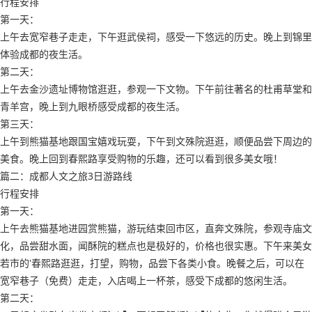
行程安排
第一天：
上午去宽窄巷子走走，下午逛武侯祠，感受一下悠远的历史。晚上到锦里
体验成都的夜生活。
第二天：
上午去金沙遗址博物馆逛逛，参观一下文物。下午前往著名的杜甫草堂和
青羊宫，晚上到九眼桥感受成都的夜生活。
第三天：
上午到熊猫基地跟国宝嬉戏玩耍，下午到文殊院逛逛，顺便品尝下周边的
美食。晚上回到春熙路享受购物的乐趣，还可以看到很多美女哦！
篇二：成都人文之旅3日游路线
行程安排
第一天：
上午去熊猫基地进园赏熊猫，游玩结束回市区，直奔文殊院，参观寺庙文
化，品尝甜水面，闻酥院的糕点也是极好的，价格也很实惠。下午来美女
若市的'春熙路逛逛，打望，购物，品尝下各类小食。晚餐之后，可以在
宽窄巷子（免费）走走，入店喝上一杯茶，感受下成都的悠闲生活。
第二天：