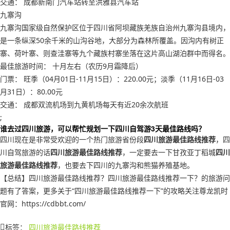
交通： 成都新南门汽车站转至洪雅县汽车站
九寨沟
九寨沟国家级自然保护区位于四川省阿坝藏族羌族自治州九寨沟县境内，
是一条纵深50余千米的山沟谷地，大部分为森林所覆盖。因沟内有树正
寨、荷叶寨、则查洼寨等九个藏族村寨坐落在这片高山湖泊群中而得名。
最佳旅游时间： 十月左右（农历9月霜降后）
门票： 旺季（04月01日-11月15日）：220.00元；淡季（11月16日-03
月31日）：80.00元
交通： 成都双流机场到九黄机场每天有近20余次航班
;
谁去过四川旅游，可以帮忙规划一下四川自驾游3天最佳路线吗？
四川现在是非常受欢迎的一个热门旅游省份段
四川旅游最佳路线推荐
，四
川自驾旅游的话
四川旅游最佳路线推荐
，一定要去一下甘孜亚丁稻城
四川
旅游最佳路线推荐
，也要去下四川的九寨沟和熊猫养殖基地。
【总结】四川旅游最佳路线推荐？四川旅游最佳路线推荐一下？的旅游问
题有了答案，更多关于“四川旅游最佳路线推荐一下”的攻略关注尊龙凯时
官网：https://cdbbt.com/
标签：
四川旅游最佳路线推荐