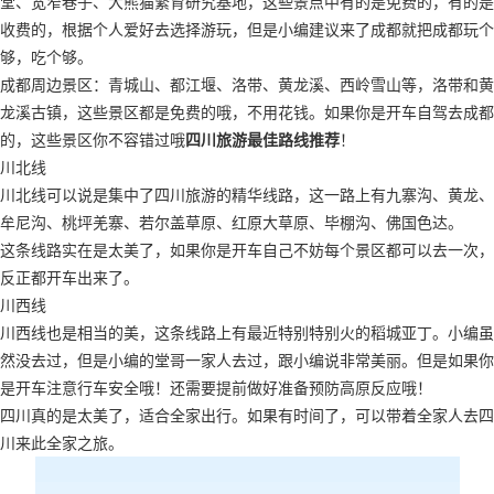
堂、宽窄巷子、大熊猫繁育研究基地，这些景点中有的是免费的，有的是
收费的，根据个人爱好去选择游玩，但是小编建议来了成都就把成都玩个
够，吃个够。
成都周边景区：青城山、都江堰、洛带、黄龙溪、西岭雪山等，洛带和黄
龙溪古镇，这些景区都是免费的哦，不用花钱。如果你是开车自驾去成都
的，这些景区你不容错过哦
四川旅游最佳路线推荐
！
川北线
川北线可以说是集中了四川旅游的精华线路，这一路上有九寨沟、黄龙、
牟尼沟、桃坪羌寨、若尔盖草原、红原大草原、毕棚沟、佛国色达。
这条线路实在是太美了，如果你是开车自己不妨每个景区都可以去一次，
反正都开车出来了。
川西线
川西线也是相当的美，这条线路上有最近特别特别火的稻城亚丁。小编虽
然没去过，但是小编的堂哥一家人去过，跟小编说非常美丽。但是如果你
是开车注意行车安全哦！还需要提前做好准备预防高原反应哦！
四川真的是太美了，适合全家出行。如果有时间了，可以带着全家人去四
川来此全家之旅。