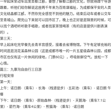
一早起床坐动车出发去都江郾，要想了解都江郾的文化，你就得蹭个导游
跟着，听他们给你解说这座两千年来为百姓谋福祉，为成都保平安的人类
文化结晶都江郾，不然你完全感觉不到他的魅力。结束后动车或者公交车
至青城山。爬完山下来就可以回市区了，晚上也正好是逛锦里的时候，可
以找个酒吧听听歌手唱歌，或者找家茶馆喝茶（有的店是提供川剧表演
的）。
第三天：
早上起床吃完早餐先去青羊宫感受，接着去省博物馆。下午有足够充裕的
时间逛逛浣花溪森林公园（这是成都市唯一的一片五星级森林公园，成都
市区也仅有这一片休闲的绿地，门票60元），呼吸新鲜空气，放松一下
心情。
篇三：九寨沟自由行三日游
行程安排
第一天：
上午：诺日朗-（乘车）- 长海-（栈道徒步）-五彩池-（乘车）- 诺日朗 午
餐
下午：诺日朗-（乘车）-原始森林-（栈道徒步）- 天鹅海-（乘车7.1公
里）- 箭竹海-（乘车4公里）- 熊猫海- （乘车）-诺日朗