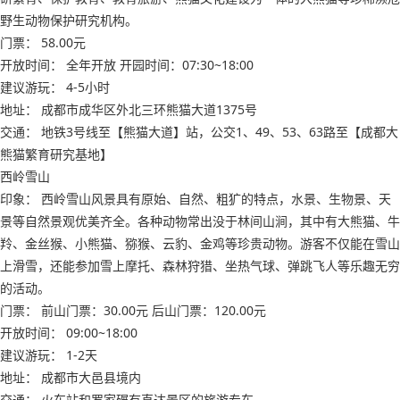
野生动物保护研究机构。
门票： 58.00元
开放时间： 全年开放 开园时间：07:30~18:00
建议游玩： 4-5小时
地址： 成都市成华区外北三环熊猫大道1375号
交通： 地铁3号线至【熊猫大道】站，公交1、49、53、63路至【成都大
熊猫繁育研究基地】
西岭雪山
印象： 西岭雪山风景具有原始、自然、粗犷的特点，水景、生物景、天
景等自然景观优美齐全。各种动物常出没于林间山涧，其中有大熊猫、牛
羚、金丝猴、小熊猫、猕猴、云豹、金鸡等珍贵动物。游客不仅能在雪山
上滑雪，还能参加雪上摩托、森林狩猎、坐热气球、弹跳飞人等乐趣无穷
的活动。
门票： 前山门票：30.00元 后山门票：120.00元
开放时间： 09:00~18:00
建议游玩： 1-2天
地址： 成都市大邑县境内
交通： 火车站和罗家碾有直达景区的旅游专车