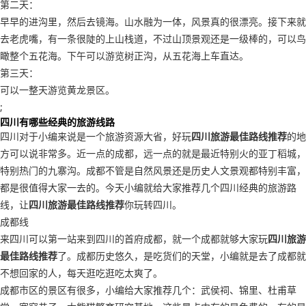
第二天：
早早的进沟里，然后去镜海。山水融为一体，风景真的很漂亮。接下来就
去老虎嘴，有一条很陡的上山栈道，不过山顶景观还是一级棒的，可以鸟
瞰整个五花海。下午可以游览树正沟，从五花海上车直达。
第三天：
可以一整天游览黄龙景区。
;
四川有哪些经典的旅游线路
四川对于小编来说是一个旅游资源大省，好玩
四川旅游最佳路线推荐
的地
方可以说非常多。近一点的成都，远一点的就是最近特别火的亚丁稻城，
特别热门的九寨沟。成都不管是自然风景还是历史人文景观都特别丰富，
都是很值得大家一去的。今天小编就给大家推荐几个四川经典的旅游路
线，让
四川旅游最佳路线推荐
你玩转四川。
成都线
来四川可以第一站来到四川的首府成都，就一个成都就够大家玩
四川旅游
最佳路线推荐
了。成都历史悠久，是吃货们的天堂，小编就是去了成都就
不想回家的人，每天逛吃逛吃太爽了。
成都市区的景区有很多，小编给大家推荐几个：武侯祠、锦里、杜甫草