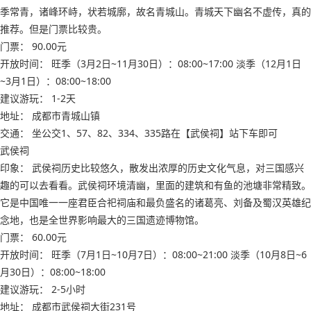
季常青，诸峰环峙，状若城廓，故名青城山。青城天下幽名不虚传，真的
推荐。但是门票比较贵。
门票： 90.00元
开放时间： 旺季（3月2日~11月30日）：08:00~17:00 淡季（12月1日
~3月1日）：08:00~18:00
建议游玩： 1-2天
地址： 成都市青城山镇
交通： 坐公交1、57、82、334、335路在【武侯祠】站下车即可
武侯祠
印象： 武侯祠历史比较悠久，散发出浓厚的历史文化气息，对三国感兴
趣的可以去看看。武侯祠环境清幽，里面的建筑和有鱼的池塘非常精致。
它是中国唯一一座君臣合祀祠庙和最负盛名的诸葛亮、刘备及蜀汉英雄纪
念地，也是全世界影响最大的三国遗迹博物馆。
门票： 60.00元
开放时间： 旺季（7月1日~10月7日）：08:00~21:00 淡季（10月8日~6
月30日）：08:00~18:00
建议游玩： 2-5小时
地址： 成都市武侯祠大街231号