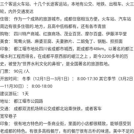
三个客运火车站、十几个长途客运站，本地有公交、地铁、出租车、火三
轮，内外交通发达
住宿： 作为一个成熟的旅游城市，成都住宿相当方便，火车站、汽车站
周边有很多住宿的.地方，且高中低档都有，还有各市青旅
购物： 四川特产商城、红旗商场、茂业百货、摩尔百盛、伊藤洋华堂
美食： 鸳鸯火锅、麻婆豆腐、夫妻肺片、二姐兔丁、锅魁、担担面
印象： 都江堰市地处四川省成都市城西，距成都市48km。以著名的都江
堰水利工程而得名，在成都平原西部的岷江之上 ，距今2200多年的历
史，被誉为“世界水利文化的鼻祖”，是全国著名的旅游胜地。
门票： 90元 /人
开放时间： 冬季（12月1日—3月1日）： 8:00-17:30 其它季节（3月2日
—11月30日）： 8:00-18:00
建议游玩： 1天
地址： 都江堰市公园路
交通： 成都双流机场转公交成都北站乘快铁，或者客车
宽窄巷子
印象： 很有地方特色的一条商业街，里面的小店都很精致，能够感受到
老成都的特色。有很多高档餐厅，有的餐厅很有古朴的味道。美中不足的