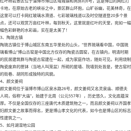
红叶柿岩景区位于淄博市博山区域城镇和尚房村6号，这是博山的网红打
卡地，在原始古老的峡谷之中，景区群山环抱，山旷谷幽，花美林奇，在
这里可以打卡网红玻璃水滑道、七彩玻璃栈道以及时空隧道登20多个景
点，还可以观赏万亩红叶林，每到秋天，这里就是红叶的天堂，宛如一幅
幅色彩鲜艳的水彩画，实在是太美了！
3、陶琉古镇
陶琉古镇位于博山城区东南五华里处的山头，“世界琉璃看中国，中国琉
璃看博山”博山古窑是中国北方仅存的陶瓷古圆窑，在古镇内，明清时期
的民居建筑群与陶瓷古窑建在一起，成为家庭作坊，随处可见。利用烧制
陶瓷废弃的匣钵（当地人叫笼盆）所砌的屋墙、院墙到处皆是，使古窑村
的街巷、胡同形成独特的风貌。
4、颜文姜祠
颜文姜祠位于淄博市博山区泉水路26号，颜文姜祠又名灵泉庙、顺德夫
人祠，俗称“大庙”，始建于北周（公元557年），历史悠久，文化底蕴深
厚。不仅是全国仅存的三座唐代木质建筑物之一，而且颜文姜祠以齐国孝
妇颜文姜之故事而得名，更是博山孝文化的代表，如今也是博山区的标志
性建筑之一。
5、如月湖湿地公园