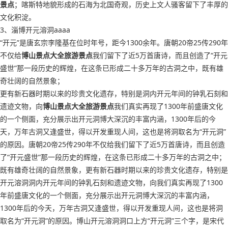
景点
；喀斯特地貌形成的石海为北国奇观，历史上文人骚客留下了丰厚的
文化积淀。
3、淄博开元溶洞aaaa
“开元”是唐玄宗李隆基在位时年号，距今1300余年。唐朝20帝25传290年
不仅给
博山景点大全旅游景点
我们留下了近5万首唐诗，而且创造了“开元
盛世”那一段历史的辉煌，在这条已形成二十多万年的古洞之中，既有雄
奇壮阔的自然景象；
更有新石器时期以来的珍贵文化遗存，特别是洞内开元年间的钟乳石刻和
遗迹文物，向
博山景点大全旅游景点
我们真实再现了1300年前盛唐文化
的一个侧面，充分展示出开元洞博大深沉的丰富内涵，1300年后的今
天，万年古洞又逢盛世，得以开发重现人间，这也是将洞取名为“开元洞”
的原因。唐朝20帝25传290年不仅给我们留下了近5万首唐诗，而且创造
了“开元盛世”那一段历史的辉煌，在这条已形成二十多万年的古洞之中；
既有雄奇壮阔的自然景象，更有新石器时期以来的珍贵文化遗存，特别是
开元溶洞洞内开元年间的钟乳石刻和遗迹文物，向我们真实再现了1300
年前盛唐文化的一个侧面，充分展示出开元洞博大深沉的丰富内涵，
1300年后的今天，万年古洞又逢盛世，得以开发重现人间，这也是将洞
取名为“开元洞”的原因。博山开元溶洞洞口上方“开元洞”三个字，是宋代