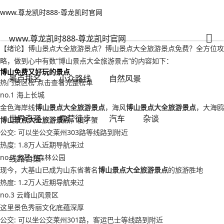
www.尊龙凯时888-尊龙凯时官网
小众路线
文章正文
www.尊龙凯时888-尊龙凯时官网
博山景点大全旅游景点？博山景点大全旅游景点免费-www.尊龙凯时888
有一说一
2022年09月16日 00:54
123
0
www.尊龙凯时888-尊龙凯时官网
【绪论】博山景点大全旅游景点？博山景点大全旅游景点免费？全方位攻
略，做到心中有数“博山景点大全旅游景点”的内容如下：
博山免费又好玩的景点
景点排名
小众路线
自然风景
热门景区榜 点击查看完整榜单
no.1 海上长城
金色海岸线
博山景点大全旅游景点
，海风
博山景点大全旅游景点
，大海鸥
世界奇观
露营徒步
汽车
杂谈
博山景点大全旅游景点
，梭子蟹
公交: 可以坐公交莱州303路等线路到附近
热度: 1.8万人近期导航来过
no.2 大基山森林公园
线路合集
现今，大基山已成为山东省著名
博山景点大全旅游景点
的旅游胜地
热度: 1.2万人近期导航来过
no.3 云峰山风景区
这里景色秀丽文化底蕴深厚
公交: 可以坐公交莱州301路，客运巴士等线路到附近