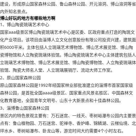
建设，形成原山国家森林公园、鲁山森林公园、开元溶洞、博山溶洞等省
内外知名景点。
博山好玩的地方有哪些地方啊
1、博山陶瓷琉璃艺术中心
国家aaa级景区博山陶瓷琉璃艺术中心是区委、区政府重点打造的陶琉文
化产业项目。该项目由淄博人立文化创意股份有限公司投资兴建，建筑面
积6000平米。主体包括人立琉璃艺术博物馆、博山艺术展览馆、博山陶
瓷博物馆和人立陶瓷琉璃体验馆。博山陶瓷琉璃艺术中心主体建筑包括人
立琉璃艺术博物馆、博山艺术展览馆、博山陶瓷博物馆、人立陶瓷琉璃体
验馆、陶瓷大师名人堂、人立琉璃展销厅、流动大师工作室。
2、原山国家森林公园
原山国家森林公园是1992年经国家林业部批准建立的淄博市首家国家级
森林公园，是首批全国aaaa级景区、国家重点风景名胜区、中国森林文
化教育基地，全国青年文明号、山东十大新景点和十佳森林公园。
3、淄博鲁山国家森林公园
景区内的特色景观主要有：万石迷宫、一线天、枣树峪瀑布公园内主要景
点有：鲁山植物园、万石迷宫、驼禅寺、香炉峰、锦鳞湖、云梯仙境、北
坪水乡、枣树峪瀑布、卧龙山等，游览时间大约需要4个小时左右。