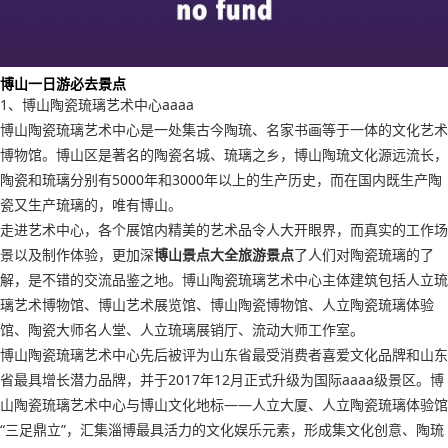
博山一日游必去景点
1、博山陶瓷琉璃艺术中心aaaa
博山陶瓷琉璃艺术中心是一处集古今陶琉、名家书画等于一体的文化艺术
博物馆。博山区是著名的陶瓷名城、琉璃之乡，博山陶琉文化源远流长，
陶瓷和琉璃分别有5000年和3000年以上的生产历史，而在国内既生产陶
瓷又生产琉璃的，唯有博山。
走进艺术中心，各个展馆内精美的艺术品令人大开眼界，而真实的工作场
景以及制作体验，更加深
博山景点大全旅游景点
了人们对陶瓷琉璃的了
解，是不错的交流品鉴之地。博山陶瓷琉璃艺术中心主体建筑包括人立琉
璃艺术博物馆、博山艺术展览馆、博山陶瓷博物馆、人立陶瓷琉璃体验
馆、陶瓷大师名人堂、人立琉璃展销厅、流动大师工作室。
博山陶瓷琉璃艺术中心先后被评为山东省最受消费者喜爱文化品牌和山东
省最具增长潜力品牌，并于2017年12月正式升级为国际aaaa级景区。博
山陶瓷琉璃艺术中心与博山文化地标——人立大厦、人立陶瓷琉璃体验馆
“三足鼎立”，汇集淄博最具活力的文化娱乐元素，形成集文化创意、陶琉