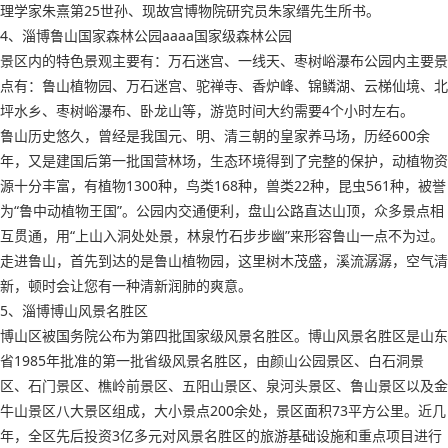
理学家朱熹第25世孙、现故宫博物院研究员朱家缙先生所书。
4、淄博鲁山国家森林公园aaaa国家级森林公园
景区内的特色景观主要有：万石迷宫、一线天、枣树峪瀑布公园内主要景
点有：鲁山植物园、万石迷宫、驼禅寺、香炉峰、锦鳞湖、云梯仙境、北
坪水乡、枣树峪瀑布、卧龙山等，游览时间大约需要4个小时左右。
鲁山历史悠久，曾经是我国元、明、清三朝的皇家养马场，历经600余
年，又是建国后第一批国营林场，生态环境得到了完整的保护，动植物资
源十分丰富，有植物1300种，鸟类168种，兽类22种，昆虫561种，被誉
为“鲁中动植物王国”。公园内交通便利，盘山公路直达山顶，众多景点相
互贯通，用“上山入洞处处景，林泉竹石步步幽”来形容鲁山一点不为过。
走进鲁山，首先到达的是鲁山植物园，这里树木茂盛，溪流潺潺，空气清
新，顿时会让您有一种清新润肺的爽意。
5、淄博博山风景名胜区
博山区被国务院公布为第四批国家级风景名胜区。博山风景名胜区是山东
省1985年批准的第一批省级风景名胜区，由颜山公园景区、白石洞景
区、石门景区、樵岭前景区、五阳山景区、泉河头景区、鲁山景区以及金
牛山景区八大景区组成，大小景点200余处，景区面积73平方公里。近几
年，全区先后投资3亿多元对风景名胜区的旅游基础设施和重点项目进行