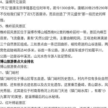
4、淄博开元溶洞
“开元”是唐玄宗李隆基在位时年号，距今1300余年。唐朝20帝25传290年
不仅给我们留下了近5万首唐诗，而且创造了“开元盛世”那一段历史的辉
煌。
5、樵岭前风景区
樵岭前风景区位于淄博市博山城西南8公里的樵岭前村一带，景区内峰峦
迭翠，飞流叠瀑，素有“天然公园”之称。主要由朝阳洞，王母池和淋漓湖
三个自然景区组成。三处景点由一条迂回曲折、峻险奇迷的山谷连接，两
旁危岩陡峭高达40多米，谷底一条公路，游人或驱车或步行如履平川，
公路一边是谷中溪流，山光水色令游人驻足赞叹。
博山旅游景点大全排名
博山旅游景点排名：
1、镇门峪村
镇门峪村位于博山区零五县道，镇门峪村历史悠久，村内不仅有多处自然
景观、还有很多古迹名胜以及古文化遗存。这里重峦叠嶂，青山碧水，风
光秀丽，尤其是位于村南青杨河上的龙门天池（镇门峪水库），有着“小
九寨沟”的美誉，是淄博最后的山水秘境。
2、红叶柿岩景区