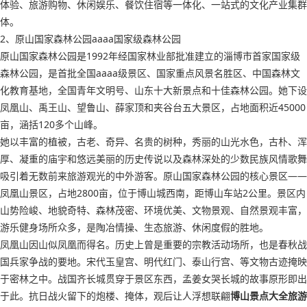
体验、旅游购物、休闲娱乐、餐饮住宿等一体化、一站式的文化产业集群
体。
2、原山国家森林公园aaaa国家级森林公园
原山国家森林公园是1992年经国家林业部批准建立的淄博市首家国家级
森林公园，是首批全国aaaa级景区、国家重点风景名胜区、中国森林文
化教育基地，全国青年文明号、山东十大新景点和十佳森林公园。她下设
凤凰山、禹王山、望鲁山、薛家顶和夹谷台五大景区，占地面积近45000
亩，涵括120多个山峰。
她以丰富的植被，古老、奇异、名贵的树种，秀丽的山光水色，古朴、浑
厚、凝重的庙宇和悠远美丽的历史传说以及森林深处的少数民族风情歌舞
吸引着无数前来旅游观光的中外游客。原山国家森林公园的核心景区——
凤凰山景区，占地2800亩，位于博山城西南，距博山车站2公里。景区内
山势险峻、地貌奇特、森林茂密、环境优美、文物景观、自然景观丰富，
游乐健身场所众多，是陶冶情操、生态旅游、休闲度假的胜地。
凤凰山因山似凤凰而得名。历史上曾是重要的宗教活动场所，也是春秋战
国兵家争战的要地。宋代玉皇宫、明代红门、泰山行宫、等文物古迹掩映
于密林之中。战国齐长城贯穿于景区东西，孟姜女哭长城的故事原形即出
于此。抗日战火留下的炮楼、掩体，观后让人浮想联翩
博山景点大全旅游