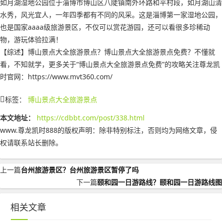
如月湖湿地公园位于淄博市博山区八陡镇南外环路和平村段，如月湖山清
水秀，风光宜人，一年四季都有不同的风采。这是淄博第一家湿地公园，
也是国家aaaa级旅游景区，不仅可以赏花游园，还可以看很多珍稀动
物，游玩体验拉满！
【综述】博山景点大全旅游景点？博山景点大全旅游景点免费？不懂就
看，不知就学，更多关于“博山景点大全旅游景点免费”的攻略关注尊龙凯
时官网：https://www.mvt360.com/
标签：
博山景点大全旅游景点
本文地址：
https://cdbbt.com/post/338.html
www.尊龙凯时888的版权声明：
除非特别标注，否则均为网络文章，侵
权请联系站长删除。
上一篇
台州旅游景区？台州旅游景区暂停了吗
下一篇
颐和园一日游路线？颐和园一日游路线图
相关文章