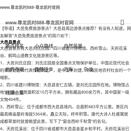
www.尊龙凯时888-尊龙凯时官网
世界奇观
文章正文
www.尊龙凯时888-尊龙凯时官网
大邑免费旅游景点？大邑县周边游景点推荐-www.尊龙凯时888
千里不留行
2022年09月16日 02:12
381
0
www.尊龙凯时888-尊龙凯时官网
【导语】大邑免费旅游景点？大邑县周边游景点推荐？有没有人知道，网
友解答“大邑免费旅游景点”的简介如下：
大邑县景点
景点排名
小众路线
自然风景
大邑县景点有大邑刘氏庄园、四川省建川博物馆、西岭雪山、天府花溪
谷、鹤鸣山道教文化旅游景区等。
1、大邑刘氏庄园：刘氏庄园是全国重点文物保护单位，中国近现代社会
世界奇观
露营徒步
汽车
杂谈
的重要史迹和代表性建筑之一，是中国半封建、半殖民地农村社会的一个
缩影。
2、四川省建川博物馆：大邑县安仁古镇，是刘氏庄园所在地。博物馆占
地500亩，建筑面积近10万平方米，拥有藏品800余万件，其中国家一级
线路合集
文物404件。
3、西岭雪山：位于成都市西大邑县境内，总面积483平方公里。景区内
最高峰庙基岭海拔5364米，矗立天际，终年积雪。唐代大诗人杜甫寓居
成都草堂时就曾眺望此景，写下了“窗含西岭千秋雪”的名句。
4、天府花溪谷：位于四川省成都市大邑县金星乡和平村，天府花溪谷已