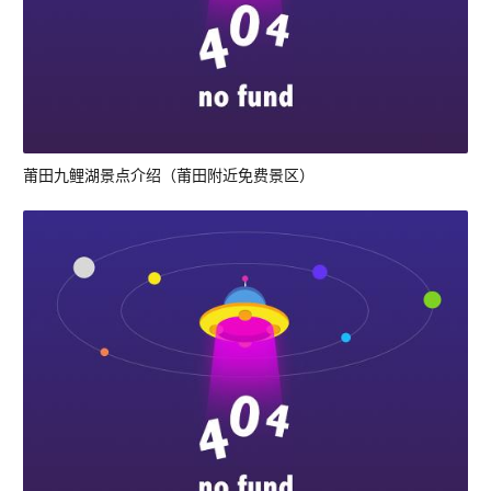
莆田九鲤湖景点介绍（莆田附近免费景区）