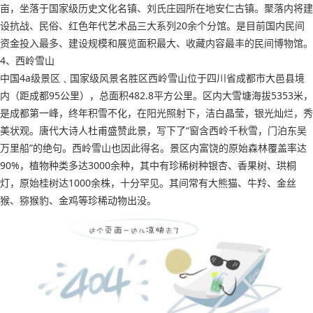
亩，坐落于国家级历史文化名镇、刘氏庄园所在地安仁古镇。聚落内将建
设抗战、民俗、红色年代艺术品三大系列20余个分馆。是目前国内民间
资金投入最多、建设规模和展览面积最大、收藏内容最丰的民间博物馆。
4、西岭雪山
中国4a级景区﹑国家级风景名胜区西岭雪山位于四川省成都市大邑县境
内（距成都95公里），总面积482.8平方公里。区内大雪塘海拔5353米，
是成都第一峰，终年积雪不化，在阳光照射下，洁白晶莹，银光灿烂，秀
美状观。唐代大诗人杜甫盛赞此景，写下了“窗含西岭千秋雪，门泊东吴
万里船”的绝句。西岭雪山也因此得名。景区内富饶的原始森林覆盖率达
90%，植物种类多达3000余种，其中有珍稀树种银杏、香果树、珙桐
灯，原始桂树达1000余株，十分罕见。其间常有大熊猫、牛羚、金丝
猴、猕猴豹、金鸡等珍稀动物出没。