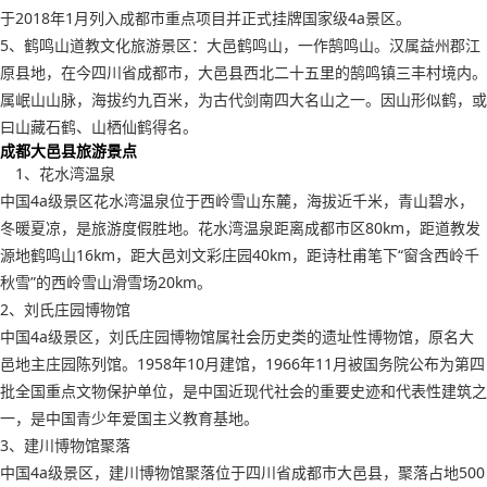
于2018年1月列入成都市重点项目并正式挂牌国家级4a景区。
5、鹤鸣山道教文化旅游景区：大邑鹤鸣山，一作鹄鸣山。汉属益州郡江
原县地，在今四川省成都市，大邑县西北二十五里的鹄鸣镇三丰村境内。
属岷山山脉，海拔约九百米，为古代剑南四大名山之一。因山形似鹤，或
曰山藏石鹤、山栖仙鹤得名。
成都大邑县旅游景点
1、花水湾温泉
中国4a级景区花水湾温泉位于西岭雪山东麓，海拔近千米，青山碧水，
冬暖夏凉，是旅游度假胜地。花水湾温泉距离成都市区80km，距道教发
源地鹤鸣山16km，距大邑刘文彩庄园40km，距诗杜甫笔下“窗含西岭千
秋雪”的西岭雪山滑雪场20km。
2、刘氏庄园博物馆
中国4a级景区，刘氏庄园博物馆属社会历史类的遗址性博物馆，原名大
邑地主庄园陈列馆。1958年10月建馆，1966年11月被国务院公布为第四
批全国重点文物保护单位，是中国近现代社会的重要史迹和代表性建筑之
一，是中国青少年爱国主义教育基地。
3、建川博物馆聚落
中国4a级景区，建川博物馆聚落位于四川省成都市大邑县，聚落占地500