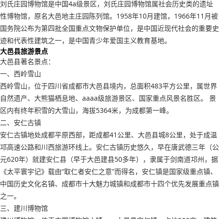
刘氏庄园博物馆是中国4a级景区，刘氏庄园博物馆属社会历史类的遗址
性博物馆，原名大邑地主庄园陈列馆。1958年10月建馆，1966年11月被
国务院公布为第四批全国重点文物保护单位，是中国近现代社会的重要史
迹和代表性建筑之一，是中国青少年爱国主义教育基地。
大邑县旅游景点
大邑县著名景点：
一、西岭雪山
西岭雪山，位于四川省成都市大邑县境内，总面积483平方公里，属世界
自然遗产、大熊猫栖息地、aaaa级旅游景区、国家重点风景名胜区。 景
区内有终年积雪的大雪山，海拔5364米，为成都第一峰。
二、安仁古镇
安仁古镇地处成都平原西部，距成都41公里、大邑县城8公里，处于成温
邛高速公路和川西旅游环线上。安仁古镇历史悠久，早在唐武德三年（公
元620年）就建安仁县（早于大邑建县50多年），隶属于剑南道邛州，据
《太平寰宇记》载由“取仁者安仁之意”而得名，安仁镇是国家级重点镇、
中国历史文化名镇、成都市十大魅力城镇和成都市十四个优先发展重点镇
之一。
三、建川博物馆