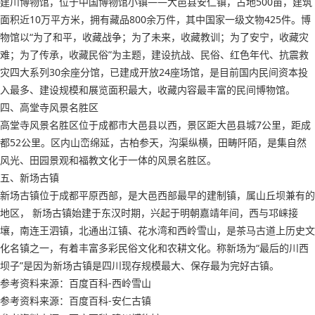
建川博物馆，位于中国博物馆小镇——大邑县安仁镇，占地500亩，建筑
面积近10万平方米，拥有藏品800余万件，其中国家一级文物425件。博
物馆以“为了和平，收藏战争；为了未来，收藏教训；为了安宁，收藏灾
难；为了传承，收藏民俗”为主题，建设抗战、民俗、红色年代、抗震救
灾四大系列30余座分馆，已建成开放24座场馆，是目前国内民间资本投
入最多、建设规模和展览面积最大，收藏内容最丰富的民间博物馆。
四、高堂寺风景名胜区
高堂寺风景名胜区位于成都市大邑县以西，景区距大邑县城7公里，距成
都52公里。区内山峦绵延，古柏参天，沟渠纵横，田畴阡陌，是集自然
风光、田园景观和福教文化于一体的风景名胜区。
五、新场古镇
新场古镇位于成都平原西部，是大邑西部最早的建制镇，属山丘坝兼有的
地区， 新场古镇始建于东汉时期，兴起于明朝嘉靖年间，西与邛崃接
壤，南连王泗镇，北通出江镇、花水湾和西岭雪山，是茶马古道上历史文
化名镇之一，有着丰富多彩民俗文化和农耕文化。称新场为“最后的川西
坝子”是因为新场古镇是四川现存规模最大、保存最为完好古镇。
参考资料来源：百度百科-西岭雪山
参考资料来源：百度百科-安仁古镇