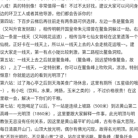
八戒！真的特别像！非常值得一看！不过不太好找，建议大家可以问问身
边的环卫工人或者其他导游，他们都会告诉你的！
第四站：下百步云梯后再往前走有两条路可供选择，左边一条是鳌鱼洞
（又叫升官发财路），相传明朝开国皇帝朱元璋曾在鳌鱼洞躲过一劫。右
边一条是一线天（又叫桃花运道），相传当年七仙女曾经在这里遗落一个
仙桃，正好卡在一线天上，所以从一线天上去的人会走桃花运哦~~。建
议大家走一线天，第一有点小陡比较刺激，第二路程比鳌鱼洞短。
第五站：一线天上去之后就是鳌鱼峰。（鳌鱼峰，因远望特像鳌鱼，故
名），上了一线天，一定特别累，你可以在鳌鱼峰上吹吹风，凉凉。特别
惬意！你就能远远的看到光明顶了！
第六站：过了海心亭之后到天海美食广场休息，这里有厕所（五星级的哦
~），有小吃（饮料，水果，烤肠，玉米之类的），不过价格很贵！在这
里歇一会，解决一下你们的干粮。
第七站：吃饱喝足了以后，下一站是连续上坡路（500米）到达黄山第二
高峰——光明顶（1860米），这里要跟大家解释一件事，此光明顶与明
教张无忌没有任何关系，因这里是黄山最平旷的山峰，古有寺庙大悲院，
每日清晨开山门，山顶大放光明，偶尔有佛光闪现，故得名光明顶。民间
有“不到光明的，不见黄山景”之说，站在这里远眺，鳌鱼峰（鳌鱼托金