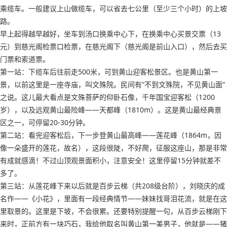
乘缆车。一般建议上山做缆车，可以省去七公里（至少三个小时）的上坡
路。
早上起得越早越好，坐车到汤口换乘中心下，在换乘中心买景交票（13
元）到慈光阁检票口检票，在慈光阁下（慈光阁是前山入口），然后去买
门票和索道票。
第一站：下缆车后往前走500米，可到黄山迎客松景区。也是黄山第一
景，以前这里是一座寺庙，叫文殊院。民间有“不到文殊院，不见黄山面”
之说。这儿最大看点是文殊菩萨的仰卧石像，千年国宝迎客松（1200
岁），以及远观黄山最险峰——天都峰（1810m）。这是黄山最经典景
区之一，可停留20-30分钟。
第二站：看完迎客松后，下一步登黄山最高峰——莲花峰（1864m，因
像一朵盛开的莲花，故名），这段很陡，不好爬，征服这座山，那是非常
有成就感滴！不过山顶观景面积小，注意安全！这里停留15分钟就差不
多了。
第三站：从莲花峰下来以后就是百步云梯（共208级台阶），刘晓庆的成
名作——《小花》，里面有一段经典情节——妹妹找哥泪花流，就是在这
里取景的。这里是下坡，不会很累。还要特别提醒一句，从百步云梯刚下
来时，正前方有一块巧石，我给他取名叫黄山第一美男子，他就是——猪