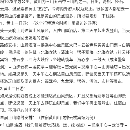
积1078平方公里。黄山为三山五岳中三山的之一。日出，奇松、怪石、
云海、温泉素称黄山“五绝”，令海内外游人叹为观止。很多游人都想去一
睹黄山的崔嵬雄浑，但是黄山的景点很多，所以要规划一下线路。
1、黄山一日游：（这个行程适合时间非常紧迫的游客）
头一天晚上到达黄山风景区，入住山脚酒店，第二天早起出发登山，当天
晚上必须返回出发地的游客
路线安排：山脚酒店→换乘中心坐景区大巴→云谷寺购买黄山门票→白鹅
岭→黑虎松→始信峰→北海宾馆→清凉台→猴子观海→北海宾馆→排云楼
宾馆→排云亭→西海大峡谷→坐地轨缆车→海心亭→一线天（或者鳌鱼
洞）→百步云梯→莲花亭→迎客松→慈光阁→换乘中心→山脚酒店→出发
地。如果您是头一天中午左右到达黄山风景区，建议您当天下午还可以选
择游玩山脚及周边景点：翡翠谷、九龙瀑、猴谷、漂流、宏村等景点。
2.黄山二日游：
如果是傍晚或者晚上才能到达黄山风景区，并且又想玩翡翠谷等山脚景
点，建议您第一天上午去游玩山脚景点，我们中午再出发登山，住宿山
顶。不用担心时间不够。
早晨上山路线安排：（住宿黄山山顶排云楼宾馆为例）
d1 山脚酒店（我们讲解游玩路线，送手绘地图）→换乘中心→云谷寺→