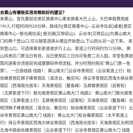
去黄山有哪些实用攻略和好的建议？
来黄山，首先要前往景区换乘中心乘坐换乘大巴上山，大巴单程费用是
19/人,行程时间约20分钟，路线为[景区换乘中心--云谷寺往返]或者[景区
换乘中心--慈光阁往返] 慈光阁(又称前山)、云谷寺(又称后山)为黄山南大
门的两个登山口,可以随意选择从哪边开始登山,下山则从另一边下来。 来
到登山口，可选择乘坐索道或步行上山，索道上行时间约为12分钟。 黄
山风景区门票当日有效，当日使用后三日内可免费二次入园，享受免票政
策的游客亦须提前完成健康码申领流程，并分时预约购买“黄山门票—免
票”。 一日游线路 线路1：黄山南大门云谷寺景观区（云谷索道上行）始
信峰景观区狮子峰景观区（清凉台、散花坞）排云亭景观区西海大峡谷景
观区（西海观光缆车）天海景观区（鳌鱼峰）玉屏楼景观区（迎客松）
（玉屏索道下行）慈光阁景观区黄山南大门 线路2：黄山南大门慈光阁景
观区（玉屏索道上行）玉屏楼景观区（迎客松）天海景观区（鳌鱼峰）光
明顶狮子峰景观区（清凉台、散花坞）始信峰景观区（云谷索道下行）云
谷寺景观区黄山南大门 线路3：黄山北大门松谷庵景观区（太平索道上
行）排云亭景观区西海大峡谷景观区（西海观光缆车）天海景观区光明顶
北海中路始信峰景观区（云谷索道下行）云谷寺景观区黄山南大门 线路