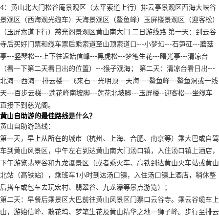
4：黄山北大门松谷庵景观区（太平索道上行）排云亭景观区西海大峡谷
景观区（西海观光缆车）天海景观区（鳌鱼峰）玉屏楼景观区（迎客松）
（玉屏索道下行）慈光阁景观区黄山南大门 二日游线路 第一天：到云谷
寺后买好门票和缆车票后乘索道至山顶索道口---小梦幻---石笋矼---蘑菇
亭---竖琴松---上下往返始信峰---黑虎松---梦笔生花---曙光亭---清凉台
（看一下第二天看日出的位置）---猴子观海； 第二天：清凉台看日出---
北海---西海---排云楼---飞来石---光明顶---天海----鳌鱼峰---鳌鱼洞或一线
天---百步云梯---莲花峰南坡脚---莲花北坡脚---玉屏楼--迎客松---坐缆车
直接下到慈光阁。
黄山自助游的最佳路线是什么？
黄山自助游路线：
第一天，早上从所在的城市（杭州、上海、合肥、南京等）乘大巴或自驾
车到黄山风景区，中午左右到达黄山南大门汤口镇，入住汤口镇上酒店，
下午游览翡翠谷和九龙瀑景区（或者乘火车、高铁到达黄山火车站或黄山
北站（高铁站），乘班车1小时到达汤口镇，入住汤口镇上酒店，稍休整
后搭车或包车去玩宏村、翡翠谷、九龙瀑等景点游览）；
第二天：早餐后乘景区大巴前往黄山风景区门票口云谷寺。乘云谷缆车上
山，游始信峰、散花坞、梦笔生花及黄山精华之地—狮子峰。步行至排云