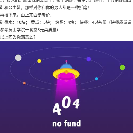
鞋和公主鞋，那样对你和你的男人都是一种折磨！
再接下来，山上东西参考价：
矿泉水：10块； 黄瓜：5块； 烤肠：4块； 快餐：45块/份（快餐质量请
参考黄山学院一食堂3元菜质量）
以上回答你满意么？