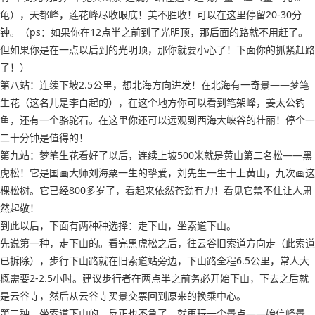
龟），天都峰，莲花峰尽收眼底！美不胜收！可以在这里停留20-30分
钟。（ps：如果你在12点半之前到了光明顶，那后面的路就不用赶了。
但如果你是在一点以后到的光明顶，那你就要小心了！下面你的抓紧赶路
了！）
第八站：连续下坡2.5公里，想北海方向进发！在北海有一奇景——梦笔
生花（这名儿是李白起的），在这个地方你可以看到笔架峰，姜太公钓
鱼，还有一个骆驼石。在这里你还可以远观到西海大峡谷的壮丽！停个一
二十分钟是值得的！
第九站：梦笔生花看好了以后，连续上坡500米就是黄山第二名松——黑
虎松！它是国画大师刘海粟一生的挚爱，刘先生一生十上黄山，九次画这
棵松树。它已经800多岁了，看起来依然苍劲有力！看见它禁不住让人肃
然起敬！
到此以后，下面有两种种选择：走下山，坐索道下山。
先说第一种，走下山的。看完黑虎松之后，往云谷旧索道方向走（此索道
已拆除），步行下山路就在旧索道站旁边，下山路全程6.5公里，常人大
概需要2-2.5小时。建议步行者在两点半之前务必开始下山，下去之后就
是云谷寺，然后从云谷寺买景交票回到原来的换乘中心。
第二种，坐索道下山的，反正也不急了，就再玩一个景点——始信峰景