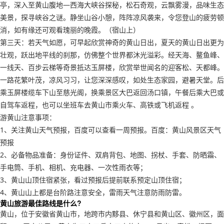
亭，深入至黄山腹地—西海大峡谷探秘，松石奇观，云飘雾漫，品味生态
美景，探寻峡谷之谜。静坐山谷小憩，阵阵凉风袭来，令您登山的疲劳顿
消，如有缘还可观看瑰丽的晚霞。（宿山上）
第三天：若天气如愿，可早起欣赏神奇的黄山日出，夏天的黄山日出更为
壮观，跃出地平线的刹那，仿佛整个世界都沐光溢彩。经天海、鳌鱼峰、
一线天、百步云梯等奇景抵达玉屏楼，欣赏举世闻名的迎客松、天都峰。
一路花繁叶茂，凉风习习，让您深深感叹，如处生态家园，避暑天堂。后
乘玉屏楼缆车下山至慈光阁，换乘景区大巴返回汤口镇，午餐后乘大巴或
自驾车返程，也可以坐班车去黄山市乘火车、高铁或飞机返程 。
游黄山注意事项：
1、关注黄山天气预报，百度可以查看一周预报。百度：黄山风景区天气
预报
2、必备物品准备：身份证件、双肩背包、地图、拐杖、手套、防晒霜、
手电筒、手机、相机、充电器、一次性雨衣等；
3、黄山山顶住宿紧张，看过预报后提前联系预定山顶住宿；
4、黄山山上都是台阶路注意安全，雷雨天气注意防雨防雷。
黄山旅游最佳路线是什么?
黄山，位于安徽省黄山市，地跨市内黟县、休宁县和黄山区、徽州区，面