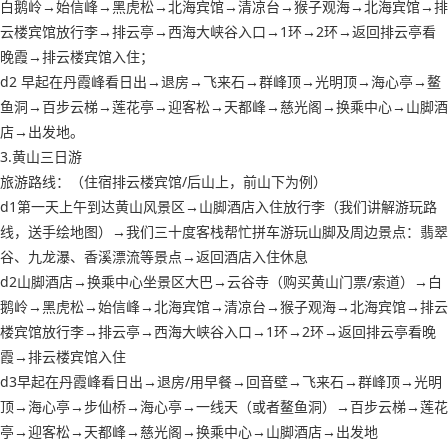
白鹅岭→始信峰→黑虎松→北海宾馆→清凉台→猴子观海→北海宾馆→排
云楼宾馆放行李→排云亭→西海大峡谷入口→1环→2环→返回排云亭看
晚霞→排云楼宾馆入住；
d2 早起在丹霞峰看日出→退房→飞来石→群峰顶→光明顶→海心亭→鳌
鱼洞→百步云梯→莲花亭→迎客松→天都峰→慈光阁→换乘中心→山脚酒
店→出发地。
3.黄山三日游
旅游路线：（住宿排云楼宾馆/后山上，前山下为例）
d1第一天上午到达黄山风景区→山脚酒店入住放行李（我们讲解游玩路
线，送手绘地图）→我们三十度客栈帮忙拼车游玩山脚及周边景点：翡翠
谷、九龙瀑、香溪漂流等景点→返回酒店入住休息
d2山脚酒店→换乘中心坐景区大巴→云谷寺（购买黄山门票/索道）→白
鹅岭→黑虎松→始信峰→北海宾馆→清凉台→猴子观海→北海宾馆→排云
楼宾馆放行李→排云亭→西海大峡谷入口→1环→2环→返回排云亭看晚
霞→排云楼宾馆入住
d3早起在丹霞峰看日出→退房/用早餐→回音壁→飞来石→群峰顶→光明
顶→海心亭→步仙桥→海心亭→一线天（或者鳌鱼洞）→百步云梯→莲花
亭→迎客松→天都峰→慈光阁→换乘中心→山脚酒店→出发地