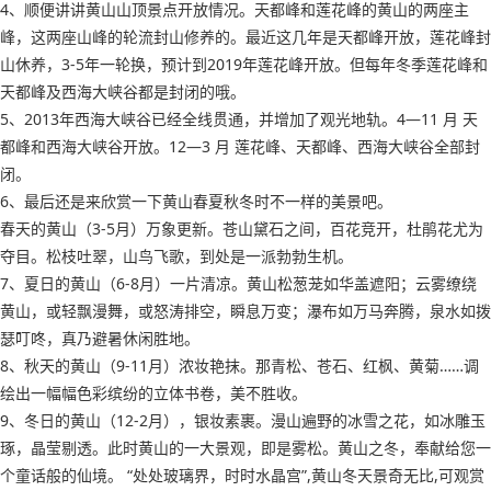
4、顺便讲讲黄山山顶景点开放情况。天都峰和莲花峰的黄山的两座主
峰，这两座山峰的轮流封山修养的。最近这几年是天都峰开放，莲花峰封
山休养，3-5年一轮换，预计到2019年莲花峰开放。但每年冬季莲花峰和
天都峰及西海大峡谷都是封闭的哦。
5、2013年西海大峡谷已经全线贯通，并增加了观光地轨。4—11 月 天
都峰和西海大峡谷开放。12—3 月 莲花峰、天都峰、西海大峡谷全部封
闭。
6、最后还是来欣赏一下黄山春夏秋冬时不一样的美景吧。
春天的黄山（3-5月）万象更新。苍山黛石之间，百花竞开，杜鹃花尤为
夺目。松枝吐翠，山鸟飞歌，到处是一派勃勃生机。
7、夏日的黄山（6-8月）一片清凉。黄山松葱茏如华盖遮阳；云雾缭绕
黄山，或轻飘漫舞，或怒涛排空，瞬息万变；瀑布如万马奔腾，泉水如拨
瑟叮咚，真乃避暑休闲胜地。
8、秋天的黄山（9-11月）浓妆艳抹。那青松、苍石、红枫、黄菊……调
绘出一幅幅色彩缤纷的立体书卷，美不胜收。
9、冬日的黄山（12-2月），银妆素裹。漫山遍野的冰雪之花，如冰雕玉
琢，晶莹剔透。此时黄山的一大景观，即是雾松。黄山之冬，奉献给您一
个童话般的仙境。 “处处玻璃界，时时水晶宫”,黄山冬天景奇无比,可观赏