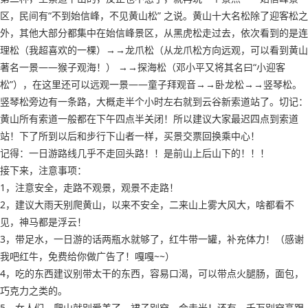
区，民间有“不到始信峰，不见黄山松” 之说。黄山十大名松除了迎客松之
外，其他大部分都集中在始信峰景区，从黑虎松走过去，依次看到的是连
理松（我超喜欢的一棵）→→龙爪松（从龙爪松方向远观，可以看到黄山
著名一景——猴子观海！） →→探海松（邓小平又将其名曰“小迎客
松”），在这里还可以远观一景——童子拜观音→→卧龙松→→竖琴松。
竖琴松旁边有一条路，大概走半个小时左右就到云谷新索道站了。切记：
黄山所有索道一般都在下午四点半关闭！所以建议大家最迟四点到索道
站！下了所到以后和步行下山者一样，买景交票回换乘中心！
记得：一日游路线几乎不走回头路！！是前山上后山下的！！！
接下来，注意事项：
1，注意安全，走路不观景，观景不走路！
2，建议大雨天别爬黄山，以来不安全，二来山上雾大风大，啥都看不
见，神马都是浮云！
3，带足水，一日游的话两瓶水就够了，红牛带一罐，补充体力！（感谢
我吧红牛，免费给你做广告了！嘎嘎~~）
4，吃的东西建议别带太干的东西，容易口渴，可以带点火腿肠，面包，
巧克力之类的。
5，女人们。爬山就别爱美了，裙子别穿，会走光！还有，千万别穿高跟