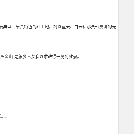
最典型、最具特色的红土地。衬以蓝天、白云和那变幻莫测的光
照金山”是很多人梦寐以求难得一见的胜景。
活动。