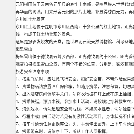
元阳梯田位于云南省元阳县的哀牢山南部，是哈尼族人世世代代
再华丽的词藻，用来形容元阳的那片土地，都显得苍白无力，再
东川红土地景区
东川红土地位于昆明市东川区西南四十多公里的红土地镇，距离
线，构成了红土地壮观的景色。
这里是摄影发烧友的天堂，是世界泥石流天然博物馆、科考圣地
梅里雪山
梅里雪山位于德钦县云岭乡西部，距离德钦县约十公里，距离香
观赏拍摄梅里雪山全景，有两个不错的位置，分别是：雾浓顶观
旅游安全注意事项
1、搭乘飞机时，应注意飞行安全，扣好安全带，不带危险或易
2、贵重物品请放置酒店保险箱，如随身携带，注意保管，切勿
3、出入酒店房间请随手关门，勿将衣物披在灯上或在床上抽烟
4、搭乘快艇，漂流木筏，参加水上活动，请按规定穿着救生衣
5、海边戏水，请勿超越安全警戒线，不熟悉水性者，切勿独自
6、行程中或自由活动时若见有刺激性活动项目，身体状况不佳
7、搭车时请勿任意更换座位，头、手勿伸出窗外，上下车时请
8、搭乘缆车时，请依序上下，听从工作人员指挥。