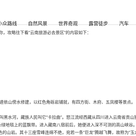
小众路线
自然风景
世界奇观
露营徒步
汽车
，攻略往下看“云南旅游必去景区”的内容如下：
街道依山傍水修建，以红色角砾岩铺就，有四方街、木府、五凤楼等景点。
游叫黑水河，藏族人民叫它“卡拉曲”。怒江流经西藏从四川进入云南省贡
条绿地毯上的蓝飘带。进入藏南八宿前后，她便进入深不可测的高山峡谷
色的山岩。其十三座雪峰连绵不绝，宛若一条“巨龙”腾越飞舞，故称为“玉龙