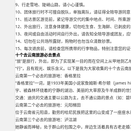
9、行走雪地、陡峭山路，请小心谨慎。
10、团体旅行时不可擅自脱队，单独离队，请征得全陪导游同
11、抵达景区游览前，紧记导游交代的集中地点、时间、所乘
12、外出旅行，注意身体健康，切勿吃生食、生海鲜、已剥皮
13、夜间或自由活动时间自行外出，请告知全陪导游或团友，
14、切勿在公共场所露财，购物时也勿当众清数钞票。
15、每次退房前，请检查您所携带的行李物品，特别注意您的
十个去云南旅游必去景点
“旅”是旅行，外出，即为了实现某一目的而在空间上从甲地到乙
“行”，且有观光、娱乐含义。以下是我为大家收集的十个去云南
云南第一个必去的旅游地：香格里拉
“香格里拉”一词，是1933年美国小说家詹姆斯·希尔顿（james
宇、被森林环绕着的宁静的湖泊、美丽的大草原及牛羊成群的世
交通：迪庆的交通主要以公路为主，去不通公路的景点（如：碧
云南第二个必去的旅游地：元阳梯田
位于云南省元阳县，勤劳的哈尼民族把这里的山变成了一座座水
云南第三个必去的旅游地：泸沽湖
她静谧而神秘，处于群山的包围之中，岸边生活着具有古老走婚