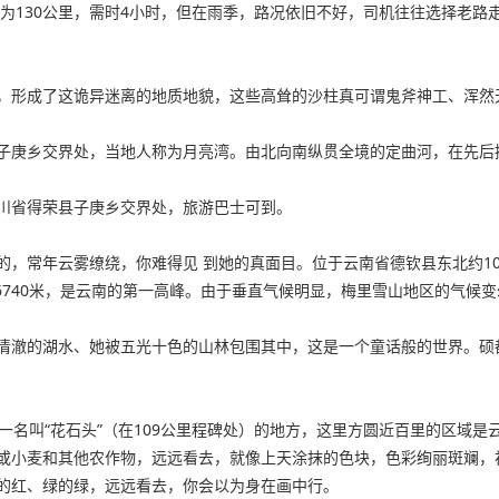
短为130公里，需时4小时，但在雨季，路况依旧不好，司机往往选择老
，形成了这诡异迷离的地质地貌，这些高耸的沙柱真可谓鬼斧神工、浑然
子庚乡交界处，当地人称为月亮湾。由北向南纵贯全境的定曲河，在先后
川省得荣县子庚乡交界处，旅游巴士可到。
，常年云雾缭绕，你难得见 到她的真面目。位于云南省德钦县东北约10
达6740米，是云南的第一高峰。由于垂直气候明显，梅里雪山地区的气候
清澈的湖水、她被五光十色的山林包围其中，这是一个童话般的世界。硕
一名叫“花石头”（在109公里程碑处）的地方，这里方圆近百里的区域是
或小麦和其他农作物，远远看去，就像上天涂抹的色块，色彩绚丽斑斓，
的红、绿的绿，远远看去，你会以为身在画中行。