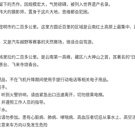
留下的杰作，因规模宏大，气势磅礴，被列入世界遗产名录。
伟大的摄影师，置身于这片大地，思维都会犯困。
昆明市约二百多公里。这里方圆近百里的区域是云南红土高原上最集中、
，又是汽车越野等赛事的天然赛场，很适合自驾游。
格里拉约二百多公里。是云南第一高峰，藏区八大神山之首，其著名的“日
景台、飞来寺烧香台。
燃品，不在飞机升降期间使用手提行动电话等相关电子用品。
离手。
，听到火警铃响，请由紧急出口迅速离开，切勿搭乘电梯。
，并遵照工作人员的指导。
下水。
者请勿参加。患有心脏病、肺病、哮喘病、高血压者切忌从事水上、高空
注意来车方向以免发生危险