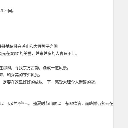
与众不同。
静静地依卧在苍山和大理坝子之间。
风光在双廊”的美誉，越来越多的人青睐于此。
连踯躅，寻找东方古韵，渐成一道风景。
海，和秀美的苍洱风光。
一定要在这里好好的放纵一下，感受大理令人迷醉的夜。
线以上仍堆银垒玉。 盛夏时节山腰以上苍翠欲滴，而峰巅仍萦云在