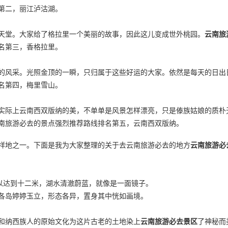
第二，丽江泸沽湖。
天堂。大家给了格拉里一个美丽的故事，因此这儿变成世外桃园。
云南旅
名第三，香格拉里。
的风采。光照金顶的一瞬，只归属于这些好运的大家。依然是每天的日出
名第四，梅里雪山。
实际上云南西双版纳的美，不单单是风景怎样漂亮，只是傣族姑娘的质朴
南旅游必去的景点强烈推荐路线排名第五，云南西双版纳。
祥地之一。下面是我为大家整理的关于去云南旅游必去的地方
云南旅游必
以达到十二米，湖水清澈蔚蓝，就像是一面镜子。
各岛婷婷玉立，形态各异，置身其中恍如画境。
和纳西族人的原始文化为这片古老的土地染上
云南旅游必去景区
了神秘而