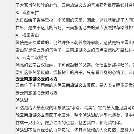
了大家当然和睦的心气。云南旅游必去的景点强烈推荐路线排名
3、香格里拉
大自然给了香格里拉一个美丽的天堂，因此，这儿就变成了人间
拉里，是由于这儿的气场。云南旅游必去的景点强烈推荐路线排
4、梅里雪山
纵使是天险重重的，仍然许多人朝着巅峰攀爬，这就是梅里雪山
雪山就是说此外的景色了。云南旅游必去的景点强烈推荐路线排
5、云南西双版纳
漂亮的云南西双版纳，不可或缺我的父亲。孽债里是那样唱的，
赏析这亚热带风韵，赏析树上的房子，只有看自身的心情了。云
去云南旅游必去的地方
云南位于中国西南的边陲
云南旅游必去景区
，是人类文明重要发
去云南旅游必去的地方
泸沽湖
泸沽湖给人最直观的印象就是“水清、岛美”，它的最大能见度可
除
云南旅游必去景区
了水清外，整个泸沽湖的造型也很美，湖中
甘乘一只小船，做泸沽湖的点缀，畅游其中，和海鸥相伴。
泸沽湖不仅有优美的自然风光，还具有浓郁的人文风情，摩梭人