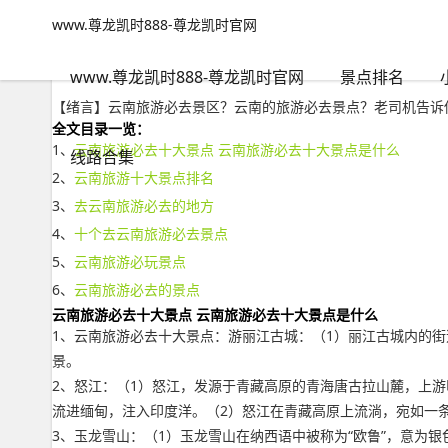
www.尊龙凯时888-尊龙凯时官网
景点排名
文章正文
www.尊龙凯时888-尊龙凯时官网
云南旅游必去景区？云南的旅游必去景点-www.尊龙凯时888
adminzb
2022年09月30日 11:48
103
0
www.尊龙凯时888-尊龙凯时官网
景点排名
【绪言】云南旅游必去景区？云南的旅游必去景点？老司机告诉你
全文目录一览：
1、
云南旅游必去十大景点 云南旅游必去十大景点是什么
线路合集
2、
云南旅游十大景点排名
3、
去云南旅游必去的地方
4、
十个去云南旅游必去景点
5、
云南旅游必玩景点
6、
云南旅游必去的景点
云南旅游必去十大景点 云南旅游必去十大景点是什么
1、云南旅游必去十大景点：游丽江古城：（1）丽江古城内的
景。
2、怒江：（1）怒江，发源于青藏高原的青海唐古拉山麓，上
流进缅甸，注入印度洋。（2）怒江在青藏高原上流淌，宛如一
3、玉龙雪山：（1）玉龙雪山在纳西语中被称为“欧鲁”，意为银