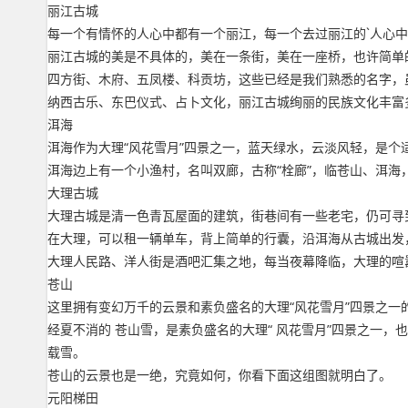
丽江古城
每一个有情怀的人心中都有一个丽江，每一个去过丽江的`人心
丽江古城的美是不具体的，美在一条街，美在一座桥，也许简单
四方街、木府、五凤楼、科贡坊，这些已经是我们熟悉的名字，
纳西古乐、东巴仪式、占卜文化，丽江古城绚丽的民族文化丰富
洱海
洱海作为大理“风花雪月”四景之一，蓝天绿水，云淡风轻，是
洱海边上有一个小渔村，名叫双廊，古称“栓廊”，临苍山、洱海
大理古城
大理古城是清一色青瓦屋面的建筑，街巷间有一些老宅，仍可寻
在大理，可以租一辆单车，背上简单的行囊，沿洱海从古城出发
大理人民路、洋人街是酒吧汇集之地，每当夜幕降临，大理的喧
苍山
这里拥有变幻万千的云景和素负盛名的大理“风花雪月”四景之一
经夏不消的 苍山雪，是素负盛名的大理“ 风花雪月”四景之一
载雪。
苍山的云景也是一绝，究竟如何，你看下面这组图就明白了。
元阳梯田