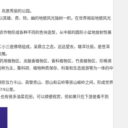
，风景秀丽的公园。
林以其雄、奇、险、幽的地貌风光独树一帜。在世界熔岩地貌风光
的农作物形成各种不同的色块造型，从中部的圆形小盆地放射性展
大二小三座佛塔组成，呈鼎立之态，远远望去，雄浑壮丽，是苍洱
气魄。
、药用植物区、龙脑香植物区、香料植物区、竹类植物区、珍稀濒
雨林为主，集科研、植物种质保存、科普和生态旅游等为一体的中
穿越担当力卡山、高黎贡山、怒山和云岭等崇山峻岭之间，形成世界
19公里。
里也有很多油菜花田，可以顺便观赏，但如果只在下游是看不到