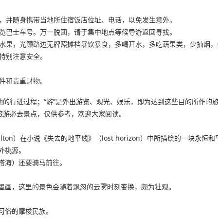
意，并随身携带当地所住宿饭店位址、电话，以免发生意外。
游览巴士车号。万一脱团，请于集中地点等候导游返回寻找。
的水果，光顾路边无牌照摊档暴饮暴食，多喝开水，多吃蔬果类，少抽烟，
应特别注意安全。
证件和贵重财物。
地的行进过程；“游”是外出游览、观光、娱乐，即为达到这些目的所作的
旅游必去景点，仅供参考，欢迎大家阅读。
 hilton）在小说《失去的地平线》（lost horizon）中所描绘的
外桃源。
塔海）还要骑马前往。
墨画，这里的景色会随着飘忽的云雾时刻变换，颇为壮观。
习俗的摩梭民族。