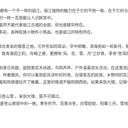
中都有一个不一样的丽江，丽江独特的魅力在于它的不拘一格，在于它的
的一砖一瓦就能让人沉醉其中。
虽然不能代表丽江古城的全部，但也是精华所在。
多彩，各种民族小物件小饰品，也是丽江的特色所在。
个适合发呆的惬意之地。它外形如同耳朵，空中俯瞰，洱海宛如一轮新月，
，既有渔田之利，舟楫之便，更拥有“风、花、雪、月”之妙景，享有“苍洱
到昔日风貌，庭院里花木扶疏，鸟鸣声声，户外溪渠流水淙淙。在这里流
，伴着微风，你可以看到民风淳朴的村舍，白墙青瓦的民居，乡野间的花
嚣和热情便拉开了帷幕，这里的情调不输阳朔西街。如果来到大理，记得
的苍山雪 。来到大理，莫不可错过。
，也是苍山景观中的一绝。寒冬时节，百里点苍，白雪皑皑，阳春三月，雪