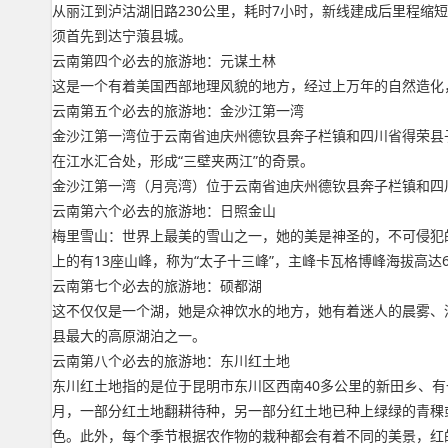
从丽江到泸沽湖旧路230公里，耗时7小时，新线建成后里程缩
须首先到达宁蒗县城。
云南第四个必去的旅游地：元谋土林
这是一个有着美国西部地理风貌的地方，经过上万年的自然造化
云南第五个必去的旅游地：金沙江第一湾
金沙江第一湾位于云南省迪庆州德钦县奔子栏镇和四川省得荣县
在江水汇合处，形成“三壁夹两江”的奇景。
金沙江第一湾（月亮湾）位于云南省迪庆州德钦县奔子栏镇和四
云南第六个必去的旅游地：日照金山
梅里雪山：世界上最美的雪山之一，她的美是神圣的，不可侵犯的
上的有13座山峰，称为“太子十三峰”，主峰卡瓦格博峰海拔高
云南第七个必去的旅游地：硕都湖
这不仅仅是一个湖，她是众神饮水的地方，她有着迷人的晨雾、
县最大的高原湖泊之一。
云南第八个必去的旅游地：东川红土地
东川红土地指的是位于昆明市东川区西南40多公里的新田乡、有
月，一部分红土地翻耕待种，另一部分红土地已种上绿绿的青稞
色。此外，每个季节根据农作物的栽种都会有着不同的美景，红