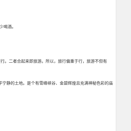
少喝酒。
旅行。二者合起来即旅游。所以，旅行偏重于行，旅游不但有
一块永恒和平宁静的土地。是个有雪峰峡谷、金碧辉煌且充满神秘色彩的庙