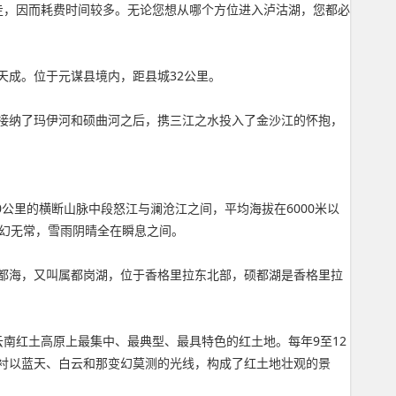
路走，因而耗费时间较多。无论您想从哪个方位进入泸沽湖，您都必
天成。位于元谋县境内，距县城32公里。
接纳了玛伊河和硕曲河之后，携三江之水投入了金沙江的怀抱，
公里的横断山脉中段怒江与澜沧江之间，平均海拔在6000米以
变幻无常，雪雨阴晴全在瞬息之间。
都海，又叫属都岗湖，位于香格里拉东北部，硕都湖是香格里拉
云南红土高原上最集中、最典型、最具特色的红土地。每年9至12
衬以蓝天、白云和那变幻莫测的光线，构成了红土地壮观的景