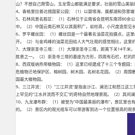
山？不想自己爬雪山，玉龙雪山都能满足要求，壮丽的雪山美丽
4、香格里拉普达措国家公园：（1）以碧塔海、属都湖和弥里
5、石林风景名胜区：（1）石林位于云南省会昆明东南郊80余
中。（2）中国云南石林又以其面积广，岩柱高，小尺度造型见
6、罗平螺丝田：（1）螺丝田是一个最著名油菜花拍摄点，这
开。（2）与金鸡峰的油菜花田给人大气壮观的感觉相比，这里
7、大理崇圣寺三塔：（1）大理崇圣寺三塔，距离下关14千米
胜景之一。（2）崇圣寺三塔的基座为方形，四周有石栏，栏的四
8、西双版纳热带植物园：（1）这里已经建成了十三个专题园
危植物迁地保护区、榕树园、树木园、名树名花园。（2）周围
国最大植物园。
9、三江并流：（1）“三江并流”是指金沙江、澜沧江和怒江这
上罕见的“江水并流而不交汇”的奇特自然地理景观。（2）其间
10、九龙瀑布群：（1）被誉为“中国最美丽的瀑布”，景区里
的。（2）景区内的观光缆车可以带游客到达一个位置很高的观