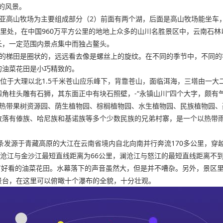
的风景。
塘亚高山牧场为主要组成部分（2）前面有两个湖，后面是高山牧场能坐车
公里处，在中国960万平方公里的地地上众多的山川名胜景区中，云南石
长，一定范围内景点集中而独占鳌头。
里的梯田是圈状的，远远看去像是螺丝上的旋纹。在不同的季节中，不同
的油菜花田是小巧精致的。
，位于大理以北1.5千米苍山应乐峰下，背靠苍山，面临洱海，三塔由一
角柱头雕有石狮，其东面正中有块石照壁，-“永镇山川”四个大字，颇有
：热带果树资源园、荫生植物园、棕榈植物园、水生植物园、民族植物园
散落有傣族、哈尼族和基诺族等多个少数民族的兄弟村寨，是一个以热带
三条发源于青藏高原的大江在云南省境内自北向南并行奔流170多公里，
澜沧江与金沙江最短直线距离为66公里，澜沧江与怒江的最短直线距离不到
也有好看的油菜花田。水幕落下的声音虽然大，但是并不嘈杂。另外，景区
景台，在这里可以俯瞰十个瀑布的全貌，十分壮观。