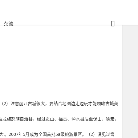
杂谈
（2）注意丽江古城很大，要结合地图边走边玩才能领略古城美
山独龙族怒族自治县，经过贡山、福贡、泸水县后至保山、德宏，
。
”。2007年5月成为全国首批5a级旅游景区。（2）没见过雪