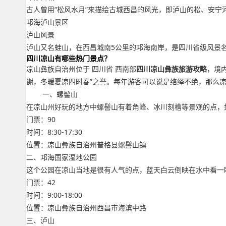
古人曾用“松风水月”来描绘古城西昌的风光，即泸山的松、安宁
邛海泸山景区
泸山风景
泸山又名蛙山，在西昌城南5公里的邛海南岸，是四川省级风景名
四川凉山有哪些热门景点？
凉山彝族自治州位于 四川省 西南部
四川凉山彝族旅游攻略
，境
谢，冬暖夏凉四时春”之誉。每年游客可以说是络绎不绝，那么凉
一、螺髻山
在凉山州好玩的地方中螺髻山有着角峰、冰川刻槽等景观的点，
门票：90
时间：8:30-17:30
位置：凉山彝族自治州普格县螺髻山镇
二、邛海国家湿地公园
这个公园在凉山当地是很有人气的点，蓝天白云倒映在水中看一
门票：42
时间：9:00-18:00
位置：凉山彝族自治州西昌市海滨中路
三、泸山