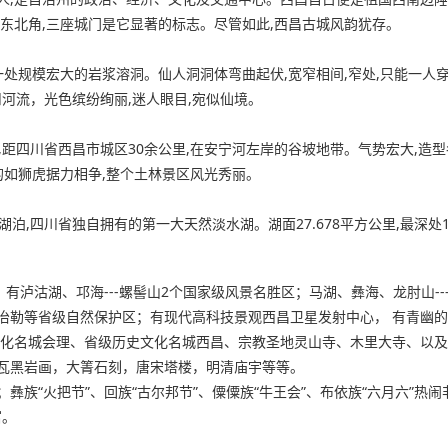
的东北角,三座城门是它显著的标志。尽管如此,西昌古城风韵犹存。
处规模宏大的岩浆溶洞。仙人洞洞体弯曲起伏,宽窄相间,窄处,只能一人穿
川河流，光色缤纷绚丽,迷人眼目,宛似仙境。
距四川省西昌市城区30余公里,在安宁河左岸的谷坡地带。气势宏大,造型
的如狮虎据力相争,整个土林景区风光秀丽。
泊,四川省独自拥有的第一大天然淡水湖。湖面27.678平方公里,最深处
有泸沽湖、邛海---螺髻山2个国家级风景名胜区；马湖、彝海、龙肘山-
冶勒等省级自然保护区；有现代高科技景观西昌卫星发射中心， 有青幽
文化名城会理、省级历史文化名城西昌、宗教圣地灵山寺、木里大寺、以
瓦黑岩画，大箐石刻，唐宋塔楼，明清庙宇等等。
；彝族“火把节”、回族“古尔邦节”、僳僳族“牛王会”、布依族“六月六”热
富。