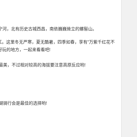
安宁河，北有历史古城西昌，南依巍巍耸立的螺髻山。
区。这里冬无严寒，夏无酷暑，四季如春，享有“万紫千红花不
好玩的地方，一起来看看吧!
最美，不过相对较高的海拔要注意高原反应哟!
湖骑行会是最佳的选择哟!