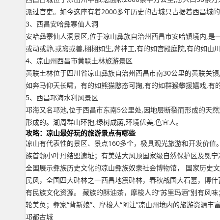
派过官吏。如今这座有着2000多年历史的古城只占据着西昌城
3、西昌安哈彝寨仙人洞
安哈彝寨仙人洞景区,位于凉山彝族自治州西昌市安哈镇境内,是一
或动或静,或禽或兽,栩栩如生,斧神工,有的如宫殿庭院,有的如山
4、凉山州西昌市黄联土林旅游景区
黄联土林位于四川省凉山彝族自治州西昌市南30公里的黄联关镇,
如奔马仰天长啸，有的如熊猫憨态可掬,有的如群猴攀援嬉戏,有
5、西昌邛海水利风景区
邛海又名邛池,位于西昌市东南5公里处,因地层断裂而形成的天然湖
形成的。湖周群山环抱,绿树成荫,环境优美,色宜人。
攻略：凉山最好玩的旅游景点有哪些
凉山有代表性的景区、景点160多个，极具观光旅游和开发价值。
族首领小叶丹结盟遗址；有美姑大风顶国家级自然保护区及冕宁
全国展示彝族历史文化的凉山彝族奴隶社会博物馆， 国家历史
民风，全国四大碑林之一西昌地震碑林，春秋战国大石墓，博什
有民族文化资源。 藏族的酥油茶，摩梭人的“苏里玛酒”别有风味
轮美奂；彝家“背新娘”、摩梭人“阿注”凉山州境内的旅游资源丰
邛都古城