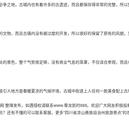
必争之地，古城内也有着许多的古遗迹，而且都保存得非常的完整，所以
的文物，而且古镇内没有被过度的开发，所以很好的保留了原有的风貌，
处的景色，整个气势很足够，没有商业气息的笼罩，不仅适合参观，而且
吸引人地方是春暖夏凉的气候环境，古城中街道上人任何一款美食配上古
 整理发布，如遇侵权请联系www.尊龙凯时888。欢迎广大网友积极投
有不懂的可以联系客服，更多“四川省凉山彝族自治州旅游景点”的攻略关注尊龙凯