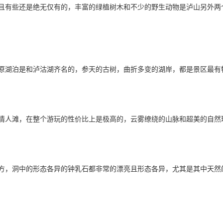
且有些还是绝无仅有的，丰富的绿植树木和不少的野生动物是泸山另外两
原湖泊是和泸沽湖齐名的，参天的古树，曲折多变的湖岸，都是景区最有
情人滩，在整个游玩的性价比上是极高的，云雾缭绕的山脉和超美的自然
方，洞中的形态各异的钟乳石都非常的漂亮且形态各异，尤其是其中天然