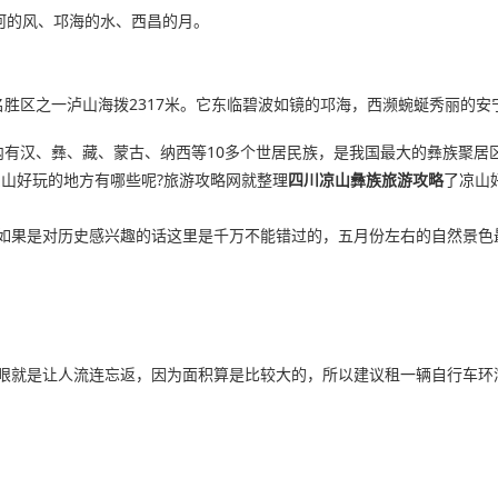
河的风、邛海的水、西昌的月。
胜区之一泸山海拨2317米。它东临碧波如镜的邛海，西濒蜿蜒秀丽的
内有汉、彝、藏、蒙古、纳西等10多个世居民族，是我国最大的彝族聚居
山好玩的地方有哪些呢?旅游攻略网就整理
四川凉山彝族旅游攻略
了凉山
如果是对历史感兴趣的话这里是千万不能错过的，五月份左右的自然景色
眼就是让人流连忘返，因为面积算是比较大的，所以建议租一辆自行车环