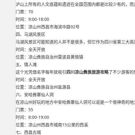
泸山上所有的人文底蕴和遗迹在全国范围内都是比较少有的，而
门票：70
时间：9:00-18:00
位置：凉山州西昌市海滨中路92号
四、马湖风景区
马湖风景区可能知道的人并不是很多，但它作为四川省第三大高
时间：全天开放
位置：凉山彝族自治州雷波县黄琅镇
五、情人滩
这个光凭借名字每年就吸引
四川凉山彝族旅游攻略
了不少游客的
时间：全天开放
位置：凉山彝族自治州盐源县
六、安哈彝寨仙人洞
在凉山州好玩的地方中安哈彝寨仙人洞可以说是一个很神奇的地
门票：55
时间：8:00-19:00
位置：凉山州西昌市城南15公里的西溪
七、西昌古城