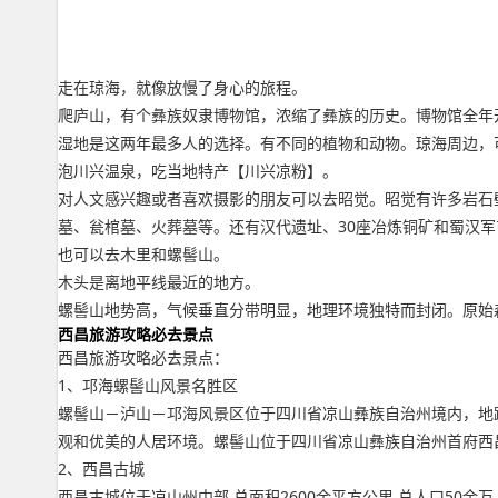
走在琼海，就像放慢了身心的旅程。
爬庐山，有个彝族奴隶博物馆，浓缩了彝族的历史。博物馆全年
湿地是这两年最多人的选择。有不同的植物和动物。琼海周边，
泡川兴温泉，吃当地特产【川兴凉粉】。
对人文感兴趣或者喜欢摄影的朋友可以去昭觉。昭觉有许多岩石
墓、瓮棺墓、火葬墓等。还有汉代遗址、30座冶炼铜矿和蜀汉军
也可以去木里和螺髻山。
木头是离地平线最近的地方。
螺髻山地势高，气候垂直分带明显，地理环境独特而封闭。原始
西昌旅游攻略必去景点
西昌旅游攻略必去景点：
1、邛海螺髻山风景名胜区
螺髻山－泸山－邛海风景区位于四川省凉山彝族自治州境内，地
观和优美的人居环境。螺髻山位于四川省凉山彝族自治州首府西昌
2、西昌古城
西昌古城位于凉山州中部,总面积2600余平方公里,总人口50