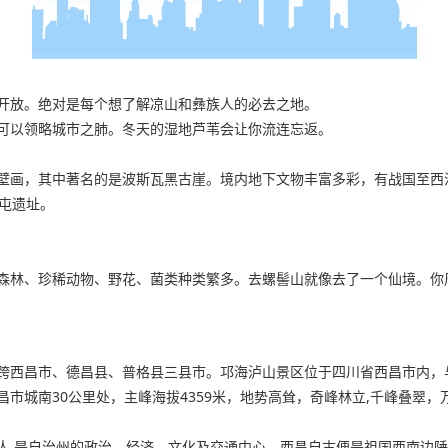
开放。绝对是每个想了解凉山和彝族人的必去之地。
可以领略城市之肺。冬天的湿地芦苇会让你流连忘返。
壁画，其中著名的是波斯瓦黑古崖。境内地下文物丰富多彩，有战国至西
屯遗址。
森林、珍稀动物、野花、菌类种类繁多。去螺髻山就像去了一个仙境。你
跨西昌市、德昌县、普格县三县市。邛海泸山景区位于四川省西昌市内，
市城南30公里处，主峰海拔4359米，地势高耸，奇峰林立,千峰叠翠
余万人,是自治州的政治、经济、文化及交通中心。西昌自古便是祖国西南边