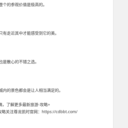
整个的参观价值是极高的。
只有走近其中才能感受到它的美。
也是散心的不错之选。
城内的景色都会是让人相当满足的。
稿，了解更多最新旅游-攻略￫
时官网：https://cdbbt.com/