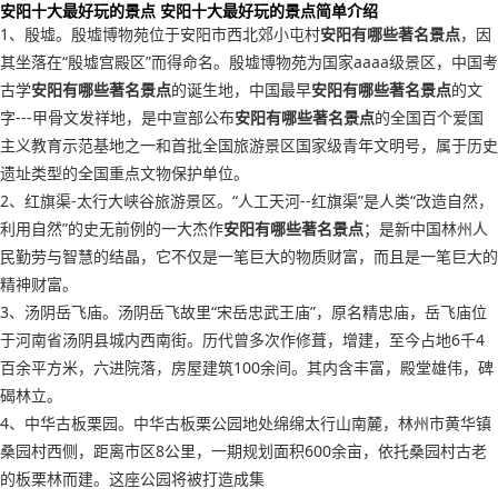
安阳十大最好玩的景点 安阳十大最好玩的景点简单介绍
1、殷墟。殷墟博物苑位于安阳市西北郊小屯村
安阳有哪些著名景点
，因
其坐落在“殷墟宫殿区”而得命名。殷墟博物苑为国家aaaa级景区，中国考
古学
安阳有哪些著名景点
的诞生地，中国最早
安阳有哪些著名景点
的文
字---甲骨文发祥地，是中宣部公布
安阳有哪些著名景点
的全国百个爱国
主义教育示范基地之一和首批全国旅游景区国家级青年文明号，属于历史
遗址类型的全国重点文物保护单位。
2、红旗渠-太行大峡谷旅游景区。“人工天河--红旗渠”是人类“改造自然，
利用自然”的史无前例的一大杰作
安阳有哪些著名景点
；是新中国林州人
民勤劳与智慧的结晶，它不仅是一笔巨大的物质财富，而且是一笔巨大的
精神财富。
3、汤阴岳飞庙。汤阴岳飞故里“宋岳忠武王庙”，原名精忠庙，岳飞庙位
于河南省汤阴县城内西南街。历代曾多次作修葺，增建，至今占地6千4
百余平方米，六进院落，房屋建筑100余间。其内含丰富，殿堂雄伟，碑
碣林立。
4、中华古板栗园。中华古板栗公园地处绵绵太行山南麓，林州市黄华镇
桑园村西侧，距离市区8公里，一期规划面积600余亩，依托桑园村古老
的板栗林而建。这座公园将被打造成集