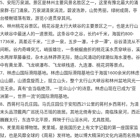
5、安阳万泉湖。景区是林州主要风景名胜区之一，这里有豫北最大的涌
泉群-石门涌泉。万泉湖清泉涓流，碧波浩渺，山势秀丽，绿树成荫，亭
台楼榭错落有致，游览小道贯穿其间。
6、林州桃花谷景区。桃花谷是太行大峡谷的主要景区之一，也是太行山
大峡谷中最迷人的一道景观。这条谷中之谷，长约4千米，海拔约800-
1736米，高差近千米，“三步一泉，五步一瀑，十步一潭”，谷谷清流从不
间断。谷内奇峰突兀，峭拔雄壮，一条蜿蜒曲折的桃花溪水贯穿峡谷，溪
水两岸草藤垂挂，杂木丛林莽莽无际，随山风涌动的绿潮似海水漫卷。谷
中有黄龙潭、飞龙峡瀑布、飞龙峡栈道、九连瀑、桃花洞等景点。
7、林虑山国际滑翔基地。林虑山国际滑翔基地位于海拔1600余米的林虑
山山巅，山道盘旋而上，挺立山头，整个太行山大峡谷和林州盆地风光一
览无余。真有“会当临绝顶，一览众山小”的诗意。林虑山现在已成为“亚
洲第一，世界一流”的国际滑翔基地。
8、西蒋村马氏庄园。马氏庄园位于安阳西21公里的蒋村乡西蒋村，为清
末头品顶戴两广巡抚马丕瑶的故居。其地北倚寿安山，南临珠泉河，西近
巍巍太行，东连华北平原，辉映于行山洹水间，尤具胜观。
9、羑里周易博物馆。羑里城，是我国历史上有文字记载的第一座国家监
狱，也是风靡全球的《周易》发祥地。她以博大精深的文化内涵而名扬海