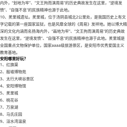
内外，“划地为牢”、“文王拘而演周易”的历史典故发生在这里，“逆境发
愤”、“自强不息”的民族精神也源于此地。
10、羑里城遗址。羑里城，位于汤阴县城北2公里处，是我国历史上有文
字记载的第一座国家监狱，也是风靡全球的《周易》发祥地。她以博大精
深的文化内涵而名扬海内外，“画地为牢”、“文王拘而演周易”的历史典故
发生在这里，“逆境发愤”、“自强不息”的民族精神也源于此地。羑里城是
全国重点文物保护单位，国家aaaa级旅游景区，是安阳市优秀爱国主义
教育基地。
安阳哪里好玩？
1、红旗渠
2、殷墟博物苑
3、太行大峡谷景区
4、安阳博物馆
5、羑里城
6、桃花谷
7、万泉湖
8、马氏庄园
9、洹水湾温泉