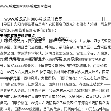
www.尊龙凯时888-尊龙凯时官网
小众路线
文章正文
www.尊龙凯时888-尊龙凯时官网
安阳有哪些著名景点？安阳著名的景点-www.尊龙凯时888
不旅游火大
2022年09月16日 07:06
125
0
www.尊龙凯时888-尊龙凯时官网
【导语】安阳有哪些著名景点？安阳著名的景点？有没有人知道，网友解
答“安阳有哪些著名景点”的简介如下：
安阳市有哪些旅游景点
景点排名
小众路线
自然风景
安阳旅游景点有世界文化遗产—殷墟、太行大峡谷、红旗渠、洹水湾温泉
旅游区、汤阴县岳飞庙景区、韩琦庙、颛顼帝喾二帝陵景区、五龙洞国家
森林公园、林州滑翔伞基地、汤阴县羑里城景区、安阳天宁寺、万泉湖、
世界奇观
露营徒步
汽车
杂谈
袁林、安阳文峰塔等。世界文化遗产—殷墟:位于河南省安阳市殷墟路1
号，国家aaaaa级景区，中国仅有文献记载的商代都城遗址。门票价格
在：65元左右太行大峡谷:位于河南省林州市石板岩乡太行大峡谷，国家
aaaaa级景区，景物奇秀，为世所称。门票价格在：95元左右红旗渠:位
线路合集
于河南安阳林州市红旗渠景区，国家aaaaa级景区，在国际上被誉为——
世界第八大奇迹。门票价格在：40元左右洹水湾温泉旅游区:位于河南省
安阳市彰德路与长江大道交叉口往南500米，温泉汩汩，暗香浮动，水雾
氤氲。门票价格在：88元左右汤阴县岳飞庙景区:位于河南省汤阴县岳庙
街84号，国家aaaa级景区，岳飞的故乡。门票价格在：30元左右韩琦庙: