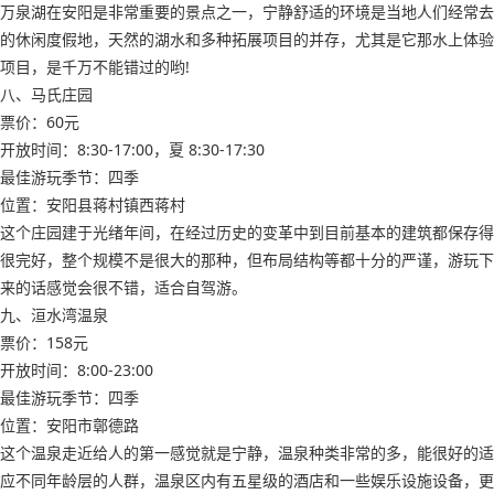
万泉湖在安阳是非常重要的景点之一，宁静舒适的环境是当地人们经常去
的休闲度假地，天然的湖水和多种拓展项目的并存，尤其是它那水上体验
项目，是千万不能错过的哟!
八、马氏庄园
票价：60元
开放时间：8:30-17:00，夏 8:30-17:30
最佳游玩季节：四季
位置：安阳县蒋村镇西蒋村
这个庄园建于光绪年间，在经过历史的变革中到目前基本的建筑都保存得
很完好，整个规模不是很大的那种，但布局结构等都十分的严谨，游玩下
来的话感觉会很不错，适合自驾游。
九、洹水湾温泉
票价：158元
开放时间：8:00-23:00
最佳游玩季节：四季
位置：安阳市鄣德路
这个温泉走近给人的第一感觉就是宁静，温泉种类非常的多，能很好的适
应不同年龄层的人群，温泉区内有五星级的酒店和一些娱乐设施设备，更