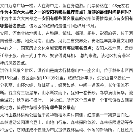
叉口万意广场一楼，人在海中走，鱼在身边游。门票价格在：48元左右
作为中国六大古都之一的安阳有哪些推荐景点？旅游的最佳时间是何时？
作为中国六大古都之一
安阳有哪些著名景点
的安阳值得推荐景点有
安阳有
哪些著名景点
，该地区的旅游的最佳时间是5月~9月。
安阳，河南省辖地级市，古称殷、邺城、邺郡、相州、彰德府等，位于河
南省最北部，地处河南、山西、河北三省交界处，安阳是早期华夏文明的
中心之一，国家历史文化名城
安阳有哪些著名景点
；安阳人杰地灵，盘庚
迁都于殷、商王武丁中兴、奴隶傅说拜相、 总的来说，该地区拥有非常
棒的风景景点。
洪谷山风景名胜区，洪谷山是南太行林虑山中一座名山，位于林州市区西
南15公里，景区面积约10平方公里，旅游资源丰厚。洪谷山自然景色十
分秀丽，山环水绕，群峰壁立，绿茵如盖。中间一道深谷，长年溪流不
断。谷底有三级瀑布，山水断跌而下，犹如一卷长纱。春季满山黄华，流
金溢彩；秋季霜打枫叶，一片火红。所有这个景点是一个非常值得去观赏
的地方，值得推荐哦
安阳有哪些著名景点
！
太行山森林运动公园位于黄华镇稻地沟村南侧，红旗渠一干渠穿园而过，
森林运动公园适合登山、山地自行车、森林探险体验、森林极限运动等多
种运动，它的建成不仅能为市民提供森林运动、休闲的新场所，而且还具