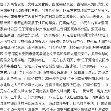
位于河南省安阳市文峰区文化路，国家aa级景区，古相州人为纪念北宋
三朝宰相韩琦修建的生祠。门票价格在：17元左右颛顼帝喾二帝陵景区:
位于河南省安阳市内黄县三杨庄村颛顼帝喾陵景区，国家aaa级景区，颛
顼帝喾二帝开创和发展了灿烂的华夏。门票价格在：13元左右五龙洞国
家森林公园:位于河南省林州市五龙镇五龙洞国家森林公园，洞天福地，
曲径通幽，飘然世外之感。门票价格在：18元左右林州滑翔伞基地:位于
河南省安阳市林州市红旗渠大道西段航空游览接待中心，林州轿顶山国际
滑翔基地和林州小山初级滑翔。门票价格在：350元左右汤阴县羑里城景
区:位于河南省安阳市汤阴县城北文王路和易源大道交叉口，风靡全球的
周易文化发祥地。门票价格在：33元左右安阳天宁寺:位于河南省安阳市
文峰中路西段，安阳天宁寺是古城安阳标志性建筑。门票价格在：27元
左右万泉湖:位于河南省安阳市林州市临淇镇，万泉湖清泉涓流，碧波浩
渺，山势秀丽。门票价格在：25元左右袁林:位于河南省安阳市北关区洹
水北岸之太平庄近洹水北岸，是袁世凯的墓园所在地。门票价格在：13
元左右安阳文峰塔:位于河南省安阳市文峰南街2号，一反常规，塔身上大
下小，呈伞状，。门票价格在：17元左右马氏庄园景区:位于河南省安阳
县蒋村镇西蒋村马氏庄园景区，廉政教育基地，红色教育基地。门票价格
在：41.5元左右万海海洋世界:位于河南安阳市北关区彰德路与灯塔路交