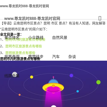
www.尊龙凯时888-尊龙凯时官网
景点排名
文章正文
www.尊龙凯时888-尊龙凯时官网
云南昆明市区景点？昆明 市区 景点-www.尊龙凯时888
千里不留行
2023年01月22日 20:54
54
0
www.尊龙凯时888-尊龙凯时官网
【导语】云南昆明市区景点？昆明 市区 景点？有没有人知道，网友解答
“云南昆明市区景点”的简介如下：
全文目录一览：
景点排名
小众路线
自然风景
1、
昆明市内的旅游景点有哪些
2、
昆明市区旅游景点有哪些
3、
昆明旅游景点有哪些
世界奇观
露营徒步
汽车
杂谈
昆明市内的旅游景点有哪些
线路合集