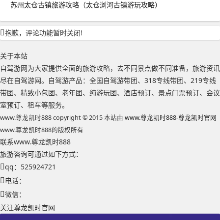
苏州太仓古镇旅游攻略（太仓浏河古镇游玩攻略）
抱歉，评论功能暂时关闭!
关于本站
自驾游网为大家提供全面的旅游攻略，去不同景点做不同准备，旅游资讯
尽在自驾游网。自驾游产品：全国自驾游带团、318专线带团、219专线
带团、精致小包团、老年团、纯游玩团、酒店预订、景点门票预订、会议
室预订、租车等服务。
www.尊龙凯时888 copyright © 2015 本站由
www.尊龙凯时888-尊龙凯时官网
www.尊龙凯时888的版权所有
联系www.尊龙凯时888
旅游咨询可通过如下方式：
qq：525924721
电话：
微信：
关注尊龙凯时官网