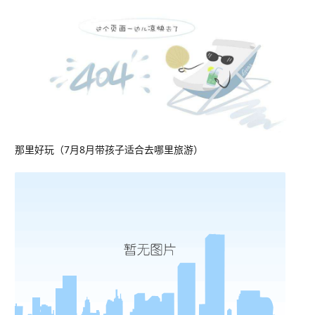
那里好玩（7月8月带孩子适合去哪里旅游）