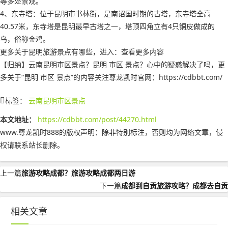
等多处景观。
4、东寺塔：位于昆明市书林街，是南诏国时期的古塔，东寺塔全高
40.57米，东寺塔是昆明最早古塔之一，塔顶四角立有4只铜皮做成的
鸟，俗称金鸡。
更多关于昆明旅游景点有哪些，进入：查看更多内容
【归纳】云南昆明市区景点？昆明 市区 景点？心中的疑惑解决了吗，更
多关于“昆明 市区 景点”的内容关注尊龙凯时官网：https://cdbbt.com/
标签：
云南昆明市区景点
本文地址：
https://cdbbt.com/post/44270.html
www.尊龙凯时888的版权声明：
除非特别标注，否则均为网络文章，侵
权请联系站长删除。
上一篇
旅游攻略成都？旅游攻略成都两日游
下一篇
成都到自贡旅游攻略？成都去自贡
相关文章