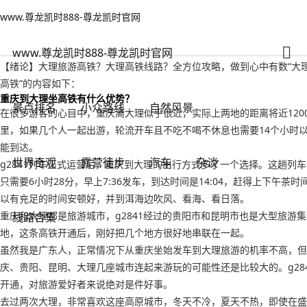
www.尊龙凯时888-尊龙凯时官网
世界奇观
文章正文
www.尊龙凯时888-尊龙凯时官网
大理旅游高铁？大理高铁线路-www.尊龙凯时888
亭亭玉立
2022年09月16日 12:18
474
0
www.尊龙凯时888-尊龙凯时官网
【绪论】大理旅游高铁？大理高铁线路？全方位攻略，做到心中有数“大
高铁”的内容如下：
重庆到大理坐高铁有什么优势？
景点排名
小众路线
自然风景
在很多游客的心目中，重庆离大理似乎很近，实际上两地的距离将近120
里，如果几个人一起出游，轮流开车且不吃不喝不休息也需要14个小时
能到达。
世界奇观
露营徒步
汽车
杂谈
g2841列车正式运营后，重庆到大理的出行方式多了一个选择。这趟列
只需要6小时28分，早上7:36发车，到达时间是14:04，赶得上下午茶时
以有充足的时间安顿好，并到洱海边吹风、看海、看日落。
重庆和大理都是旅游城市，g2841经过的贵阳市和昆明市也是大型旅游集
线路合集
地，这条高铁开通后，刚好把几个地方很好地串联在一起。
虽然我是广东人，正常情况下从重庆坐始发车到大理旅游的机率不高，但
庆、贵阳、昆明、大理几座城市连起来游玩的可能性还是比较大的。g28
开通，对旅游爱好者来说绝对是件好事。
去过两次大理，非常喜欢这座高原城市，冬天不冷，夏天不热，即使在盛