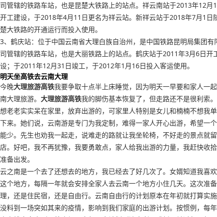
司管辖的铁路车站，也是昆楚大铁路上的站点。祥云南站于2013年12月1
开工建设，于2018年4月11日更名为祥云站。新祥云站于2018年7月1日
楚大铁路的开通运行而投入使用。
3、鹤庆站：位于中国云南省大理白族自治州，是中国铁路昆明局集团有
司管辖的铁路车站，也是大丽铁路上的站点。鹤庆站于2011年3月6日开
设；于2011年12月31日竣工，于2012年1月16日投入客运使用。
明天坐高铁去云南大理
今晚
大理旅游高铁
我要争取十点半上床睡觉，因为明天一早要和家人一起
南大理旅游。
大理旅游高铁
我的脚伤基本恢复了，但走路还不是很利索。
想老老实实呆在家里，放弃出游的，可家里人特别是女儿和楠楠不想我单
下来。她们说，云南游是专门为我定制，难得一家人开心出游，希望一个
能少。先生也劝我一起走，说难走的路就让我坐轮椅，不好走的景点就留
店。好吧，我不再犹豫，我要勇敢点，家人给我出游的力量，我赶快收拾
准备出发。
云之南是一个去了还想去的地方，我已经去了好几次了。女婿知道我喜欢
这个地方，每隔一年就会安排全家人去云南一个地方小住几天。这次准备
理，还是住民宿，还是自由行。云南自由行的计划原本在年初就打算实施
没料到一场突如其来的疫情，影响到我们家庭的出游计划。按惯例，每年