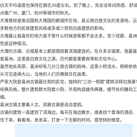
白天平均温度也保持在摄氏26度左右。到了晚上，完全没有闷热感，舒
点像广州、厦门、杭州等城市的秋天。
大理曾经是南诏国和大理国的都城所在地，是云南白族文化的发源地，云
多数地方的民居建筑风格或多或少受到白族建筑的影响。
大理最让我喜欢的地方是不管什么时候游客都不会太多，至少双廊、喜洲
色是这种情况。
大理的古镇、古城基本上都是围绕着洱海建造的。在众多古镇里，我最喜
是喜洲，这里是白族文化之源，历代都是重要商埠和文化中心。
虽然地处高原，喜洲却有几分江南古镇的韵味，这里小桥流水，杨柳依依
头可见连绵大山，当地的人们仿佛居住在画里。
严家大院是喜洲古镇最壮观的民宅，独特的“三坊一照壁”建筑诠释白族豪
经典风格。整片建筑群大院套小院，外观构造雄伟典雅，细节处的雕刻工
细。
喜洲古镇主要看人文，双廊古镇更适合度假。
古镇的建筑一直建到了洱海边，每天在海边散步，或者找个靠海的酒店、
住下来，看看海，发发呆，打发一下无聊的时间，感觉特别惬意。