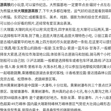
游高铁
的小玩意,可以留作纪念。大熊猫基地:一定要早点去!最好十点左右
为熊猫太懒
大理旅游高铁
了,下午大多都在睡觉，运气好的话还能看到萌
小熊猫。东郊记忆:成都集音乐、美术、戏剧、摄影为体的综合艺术园区
可以拍小众好看的照片,还经常有爱豆演出表演。
①大理篇:大理的风光可以用'风花雪月,四字来形容,在大理可以玩两天,第
以选择租车环洱海,到了晚上逛逛大理古城,品尝大理特色小吃, ②丽江篇:
是古城内最繁华的地方,晚上四方街的尽头就是酒吧一条街,在这里可以感
江'偶遇,哦!玉龙雪山的路线一般是:玉龙雪山-索道一蓝月谷-甘海子,一般
择坐大索道,还有拉市海湿地公园,体验茶马古道骑马和划船,骑马两个小时
划船可以自己划; ③泸沽湖篇:一般都是选择租车或者包车环湖,路线:泸沽
台-情人滩-女神湾-里格半岛-大落水村,晚上可以参加当地摩梭风情的篝火
一起唱歌跳舞,乘猪槽船游湖去亲爱的客栈; ④香格里拉篇:普达措森林公
克宗古城、松瓒林寺、虎跳峡景区等。
贵州黄果树瀑布是中国第一大瀑布,十分壮观。黄果树瀑布共三个景点烂
景区、陡坡塘瀑布、黄果树瀑布。贵州真的必去小七孔,有小九寨沟之称,
欣赏68级跌水瀑布 是个避暑的好地方。有卧龙潭、翠谷瀑布、六十八级
色超美!49万峰林-国内最大喀斯特峰林万峰林景区气势宏大壮阔山峰形态
整体造型秀美,是国内最大、最具典型性的喀斯特峰林。