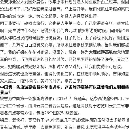
会安排全家人到国外度假，今年原本计划到澳大利亚或新西兰过年，但因
没法成行了，只好改回老家过春节。马上要开学，我们想抓住暑假的尾巴
国内的城市走一走。为安全起见，年轻人选择高铁出行。
明天我要带上轮椅去旅行，这也是人生第一次，自己觉得很夸张，很大阵
啊！先生说怕什么呢？记得那年我们去北欧 俄罗斯游的时候，同团有个
的女伴临出发的时候腿部旧伤复发，打了封闭，上了药也不见好。退团是
能了，几万元白白浪费又心疼，所以她拄着拐杖来到机场，当时我们都被
了。我的好姐妹花花对她说，没事的，我会一路为
大理旅游高铁
你念地藏
真的神奇，当飞机到达的目的地时候，已经见阿燕的腿好了许多，又过了
天，她的腿居然完好如初，照相时又蹦又跳的，让我们觉得不可思议。
但愿这次我也勇敢坚强，也得到佛祖庇护，在旅途中顺风顺水，吉祥如意
家人度过一段别样的，美好的时光，平安归来！
中国第一条旅游高铁将在年底通车，这条旅游高铁可以载着我们去到哪些
景点？
被誉为中国第一条旅游高铁预计2019年年底通车，这条高铁途径四川，
贵州三个省份，由川云贵三省合资建设，这趟高铁对于游览川云贵三省非
著名景点非常方便，包括26个国家5a级景区。
锦里、武侯祠、宽窄巷子:这3个景点几乎是成都游标配!虽然没太多新意,
又有点遗憾。锦里晚上去景色更棒，别有一番风味,宽窄巷子有各式各样