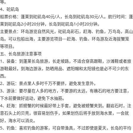
等。
4、砣矶岛
船票价格：蓬莱到砣矶岛40元/人，长岛到砣矶岛30元/人。航行时间：蓬
莱到砣矶岛2小时20分钟，长岛到砣矶岛1小时20分钟。
主要景点：环岛游览自然风光，砣矶岛彩石，赶海、钓鱼，万鸟岛，高山
岛。可以包船出海，主要游览项目---赶海、钓鱼、环岛游及近海拔蟹笼
等项目。
五、长岛旅游注意事项
1、装备：到蓬莱长岛旅游，长走坡路，不适合穿高跟鞋，沙滩鞋或者旅
游鞋最好。到海边游泳，防晒用品、遮阳帽和太阳镜也是必不可少的东
西。
2、游玩：景点里人多时千万不要挤，避免发生意外。
3、游泳：要尽量在人多的地方，不要游的太远，有礁石的地方要注意，
下水前要做好运动，避免下水抽筋。
4、赶海：抓螃蟹的时候最好带上手套，避免被螃蟹夹到。翻岩石时，注
意石头上的贝壳，很容易划伤手，如果划伤后将手放到海水里，一会就
好，海水可以消炎。
5、钓鱼：喜欢钓鱼的游客，可自带渔具，不过即使是夏天，长岛的平均