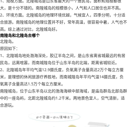
1、规模方面。北隍城岛是山东省最大的一个居民岛，面积和规模都很
大，是十分不错的。南隍城岛的规模很小，人气和人口居住也并不高。
2、环境方面。北隍城岛的地理环境优越，气候宜人，四季分明，十分适
合旅游。南隍城岛的地理位置并不好，常年高温，很容易中暑，人气也不
高。综上通过对比，北隍城岛好。
南隍岛和北隍岛去哪个
北隍岛。
原因如下：
1、北隍城岛地处渤海深处，胶辽半岛之间，是山东省离省城最远的有居
民岛，远离喧嚣，而南城隍岛位于山东半岛的北端，距离省城较近。
2、北隍城岛年平均气温12.9摄氏度，负氧离子含量高达2万个每立方厘
米，是理想的休闲旅游疗养胜地，而南城隍岛年平均气温14摄氏度，负
氧离子含量高达1.5万个每立方厘米。
南隍城岛，位于山东半岛以北的渤海海峡中部海域，是庙岛群岛北部岛群
中的一座岛屿，北距北隍城岛约1.2千米。两地景色宜人，空气清新，适
合游玩。