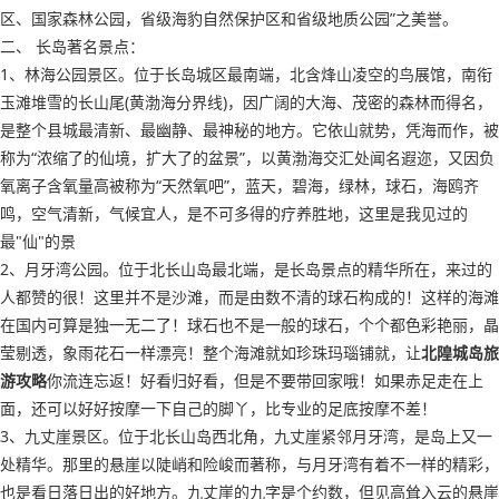
区、国家森林公园，省级海豹自然保护区和省级地质公园”之美誉。
二、 长岛著名景点：
1、林海公园景区。位于长岛城区最南端，北含烽山凌空的鸟展馆，南衔
玉滩堆雪的长山尾(黄渤海分界线)，因广阔的大海、茂密的森林而得名，
是整个县城最清新、最幽静、最神秘的地方。它依山就势，凭海而作，被
称为“浓缩了的仙境，扩大了的盆景”，以黄渤海交汇处闻名遐迩，又因负
氧离子含氧量高被称为“天然氧吧”，蓝天，碧海，绿林，球石，海鸥齐
鸣，空气清新，气候宜人，是不可多得的疗养胜地，这里是我见过的
最"仙"的景
2、月牙湾公园。位于北长山岛最北端，是长岛景点的精华所在，来过的
人都赞的很！这里并不是沙滩，而是由数不清的球石构成的！这样的海滩
在国内可算是独一无二了！球石也不是一般的球石，个个都色彩艳丽，晶
莹剔透，象雨花石一样漂亮！整个海滩就如珍珠玛瑙铺就，让
北隍城岛旅
游攻略
你流连忘返！好看归好看，但是不要带回家哦！如果赤足走在上
面，还可以好好按摩一下自己的脚丫，比专业的足底按摩不差！
3、九丈崖景区。位于北长山岛西北角，九丈崖紧邻月牙湾，是岛上又一
处精华。那里的悬崖以陡峭和险峻而著称，与月牙湾有着不一样的精彩，
也是看日落日出的好地方。九丈崖的九字是个约数，但见高耸入云的悬崖