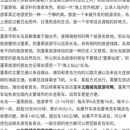
了最原始、最淳朴的渔家本色，宛如一片“海上世外桃源”，让进入岛内的
游客真正地感受到一种-----宁静的美。那是一个未被开发的桃源深处，岛
上居民过着日出而作、日落而息的生活，是一个非常适合渡假的好地方。
三、交通。
蓬莱市和长岛县都隶属于烟台市，是隔海相邻的两个旅游名胜地。到长岛
旅游要经过蓬莱，到蓬莱旅游可以远观长岛，具有相同的旅游线路，且具
有不同的旅游景观。到蓬莱旅游体验的是一种历史人文景观，到长岛旅游
感受的是海岛自然风光，所以到长岛旅游的朋友不要错过“蓬莱仙境”，到
蓬莱旅游的朋友也记得去感受一下“海上仙山”长岛。
蓬莱的主要交通以来自烟台、潍坊和青岛方向的公路交通以及来自大连旅
顺的海路交通。如果您选择乘坐飞机、火车、客船方式出行，需要先到达
烟台、潍坊或者青岛，然后转乘客车到达蓬莱
北隍城岛旅游攻略
；蓬莱汽
车站有发往国内主要城市的长途客车。自驾车更是方便。
长岛——蓬莱航班，旅游季节（5-10月份）每天早6点至晚18点，每半小
时一班，航程30至40分钟，票价30元/人。如果开车进岛要考虑车辆进岛
收费问题，轿车140元/辆，面包车160元/辆。如果不开车进岛，可以考
虑包出租车游览各景点，一般住宿的地方都可以帮您联系包车的。