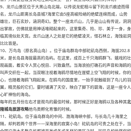
9、龙爪山景区位于大黑山岛北端，以传说龙蛇相斗留下的龙爪痕迹而得
名，龙爪山距离长岛县城7海里它由5座高峻险峭的绝壁连绵而成，山势
雄壮，巨石玄妙，涵洞奇幻。整个一座龙爪山，几乎是山山有传说，洞洞
出掌故，仿佛就是用神话堆砌起来的，这里集奇、险、珍、美于一身，身
临其境似处天宫。龙爪山迷人之处是它的绝壁凌天，怪石林立，海蚀岩洞
比比皆是。
10、万鸟岛（原名高山岛）。位于庙岛群岛中部砣矶岛西侧，海拔202.8
米，是长岛县海拔最高的岛屿。在这里，成百上千只海鸥群飞、嬉戏的壮
观画面，着实令人赏心悦目、兴致盎然。当海浪拍打礁石的声音和海鸥的
叫声交织在一起，当双眼注视着海鸥尽情地在崖壁上空飞翔的时候，你的
心，也随着海鸥飞翔起来。在鸥鸟的国度里，一抬手就触碰到了鸟儿的羽
翼，精灵般的它们，霎时铺满了天空，映白了脚下的碧海，这是一座令人
心旷神怡的海岛。
每年的五月份左右才是观鸟的最佳时候，那时候正好是海鸥以及各种其
北
隍城岛旅游攻略
他鸟类孵化育雏的时候。
11、砣矶岛。位于庙岛群岛的中间、渤海海峡中部，与长岛几十海里之
隔，却判若两个世界——深海里的寂寞小岛！砣矶岛的可贵之处在于，当
全国沿海大多数岛屿都被开发成各式各样的景区之时，砣矶岛却依然保留