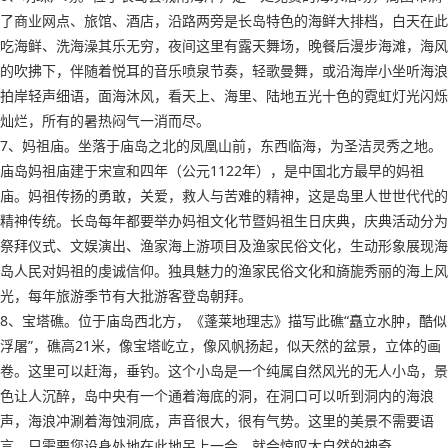
了商业网点、旅馆、酒店，沿路两旁是长岛特色的海鲜大排档，白天在此
吃海鲜、洗海澡其乐无穷，夜间这里有露天舞场，晚餐后漫步海滩，海风
的吹拂下，伴随着悦耳的音乐喷泉节奏，轻歌曼舞，或沿海岸小坐听海浪
拍岸轻声细语，面海沐风，看天上、海里、陆地五光十色的霓虹灯光闪烁
灿烂，所有的暑热闷气一消而尽。
7、妈祖庙。坐落于庙岛之北的凤凰山前，东西临海，为圣洁灵秀之地。
庙岛妈祖庙建于宋宣和四年（公元1122年），是中国北方最早的妈祖
庙。妈祖传扬的勇敢，关爱，救人与苦难的精神，这是岛里人世世代代的
精神传统。长岛每年都要举办妈祖文化节暨妈祖生日庆典，庆典活动分为
祭拜仪式、文娱演出、渔家海上游项目及渔家民俗文化，生动形象展现海
岛人民对妈祖的虔诚信仰。独具魅力的渔家民俗文化和旖旎秀丽的海上风
光，每年旅游季节有大批游客登岛朝拜。
8、宝塔礁。位于庙岛西北方，《蓬莱地理志》描写此礁“矗立水肿，酷似
浮屠”，礁高21米，像宝塔屹立，像风帆扬起，似天然的盆景，立体的画
卷。这里可以赶海，垂钓。这个小岛是一个纯属自然风光的无人小岛，景
色让人沉醉，岛中央有一个通着海底的洞，在洞口可以听到洞内的海浪
声，海浪冲涮着海蚀洞底，声音很大，很有气势。这里的美景不需要语
言，只需要您设身处地在此地呆上一会，就会惊叹大自然的神奇。