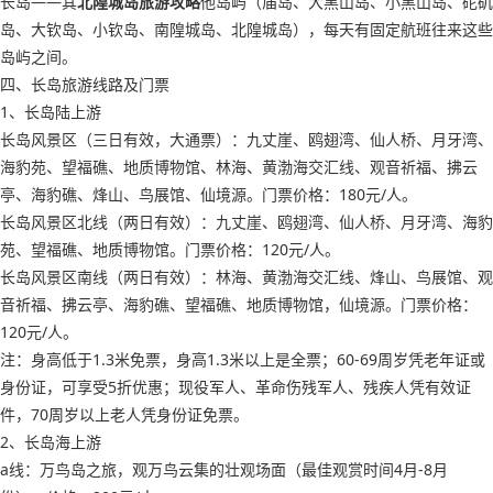
长岛——其
北隍城岛旅游攻略
他岛屿（庙岛、大黑山岛、小黑山岛、砣矶
岛、大钦岛、小钦岛、南隍城岛、北隍城岛），每天有固定航班往来这些
岛屿之间。
四、长岛旅游线路及门票
1、长岛陆上游
长岛风景区（三日有效，大通票）：九丈崖、鸥翅湾、仙人桥、月牙湾、
海豹苑、望福礁、地质博物馆、林海、黄渤海交汇线、观音祈福、拂云
亭、海豹礁、烽山、鸟展馆、仙境源。门票价格：180元/人。
长岛风景区北线（两日有效）：九丈崖、鸥翅湾、仙人桥、月牙湾、海豹
苑、望福礁、地质博物馆。门票价格：120元/人。
长岛风景区南线（两日有效）：林海、黄渤海交汇线、烽山、鸟展馆、观
音祈福、拂云亭、海豹礁、望福礁、地质博物馆，仙境源。门票价格：
120元/人。
注：身高低于1.3米免票，身高1.3米以上是全票；60-69周岁凭老年证或
身份证，可享受5折优惠；现役军人、革命伤残军人、残疾人凭有效证
件，70周岁以上老人凭身份证免票。
2、长岛海上游
a线：万鸟岛之旅，观万鸟云集的壮观场面（最佳观赏时间4月-8月