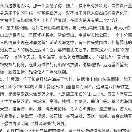
从海边拔地而起，那一个震撼了得！照片上看不出有多壮观，当你真正置
身悬崖下边的时候，仰望绝壁万丈，就不得不感慨大自然的神奇造化了！
大海中能有如此鬼斧神工的自然景观，在国内是没有第二个地方的。
4、望夫礁公园。地处南长山岛的北端，与北长山岛隔海相望，与大小竹
山岛遥相呼应，景区怀抱碧水，背倚青山。走进望夫礁公园，一个十分感
人的情景出现在滩岸之首：茫茫大海之中，有一位头戴围巾，怀抱婴儿的
妇女在巨大的礁石上迎风而立，等待着丈夫归来，这就是人们所说的“望
夫石”，其造化天成，形象逼真，婉如神女面海而立，似祈似盼，又似海
神妈祖的化身，在此为过往的行船保驾护航，纳福迎祥。远远望着望夫
礁，触景生情，难免让人们浮想联翩。
5、仙境源。位于长岛县城东海岸王沟村，依据‘海上仙山’传说而建，曾因
出土距今2500年的人类头骨化石和百座墓葬而闻名。这里是八仙居住之
所，是秦皇汉武求仙觅药之地，也是唐王东征的驻扎之地。景区内有唐王
李世民东征浮雕、古城墙、亭阁、栈桥、九龙洞、垂钓台等。景区内海阔
天空，这里海、湾、滩、礁无与伦比，令人心旷神怡，流连忘返。游人可
在此垂钓、捞海菜、摸螺、捡石球，亦可游戏、野炊、攀崖。置身此地真
正感悟陶渊明笔下“桃源深处”的境界。
6、明珠广场。位于长岛县城南海岸，是一处免费的海水浴场，周围布满