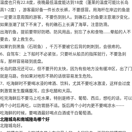
温度也只有22.8度，夜晚最低温度能达到18度（蓬莱的温度可能比长岛
高1-2度），游客最好备一件长衣长裤，不要感冒。用海杆在岸边钓鱼是
一定要注意周围的游客，不要伤到别人。到礁石上钓鱼要注意潮汐变化，
如果涨潮了就下不来了，有的礁石上长满了海草，注意防滑。
出海钓鱼，提前要带好防晒、防风用品，别忘了水和食物......晕船的人不
要去，穿上救生衣。
如果钓到黑鱼（石斑鱼），千万不要被它后背的刺刺到，会很疼的。
6、自驾车：上下船时不必紧张，只要听从船员的指挥就行，不要急刹
车，那样容易碰到底盘。
长岛的路况还可以，但不要开的太快，因为有些地方没有缓冲区，出了门
就是马路，你如果对地形不熟的话很容易发生危险。
7、吃海鲜时不要喝冰浸的啤酒、饮料，尤其不要吃冰激凌，这样会过度
刺激胃发生腹痛腹泻，应多吃醋和大蒜。
吃完海鲜后不要马上吃水果，特别是柿子、葡萄、西瓜，想吃的话，可以
两个小时后再吃，以防胃肠不适。饭后两个小时内更不要喝凉水------
吃海鲜的时候，要喝酒最好喝点白酒或干白葡萄酒。
北隍城岛和南城隍岛哪个好
北隍城岛好。