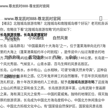
www.尊龙凯时888-尊龙凯时官网
景点排名
文章正文
www.尊龙凯时888-尊龙凯时官网
北隍城岛旅游攻略？北隍城岛和南隍城岛哪个好玩-www.尊龙凯时888
背包客
2022年09月16日 12:24
436
0
www.尊龙凯时888-尊龙凯时官网
【绪言】北隍城岛旅游攻略？北隍城岛和南隍城岛哪个好玩？老司机告诉
你，攻略往下看“北隍城岛旅游攻略”的内容如下：
长岛旅游攻略，长岛渔家哪家好
景点排名
小众路线
自然风景
一、长岛简介
长岛（庙岛群岛）“中国最美的十大海岛”之一，位于蓬莱海岸向北约7海
里的大海上（蓬莱港乘船约半小时航程），是传说中八仙过海要去的地
世界奇观
露营徒步
汽车
杂谈
方，由32个岛屿组成，总面积56平方公里，海岸线长146公里。长岛是一
个风光秀丽、气候宜人、山青水碧、百鸟生辉的风景名胜区。
长岛，山中有水，水中有山，山水相映，可谓“妙趣天然未夺真”，这种自
然之美给人以亲和之感。亿万年鬼斧神工的自然雕琢，千百年宗风祖雨的
线路合集
洗礼积淀，数十年改天换地的人工修造，赋予
北隍城岛旅游攻略
了这座海
上仙山的秀丽之容和金玉之质。 长岛旅游资源丰富，山有武陵十里画廊
之美，海有漓江风光之俊秀——中国的夏威夷。独特的地理区位、得天独
厚的旅游资源，长岛成为中国北方海岛度假中心，中国北方休闲渔业中
心、中国北方妈祖文化中心。有“国家级自然保护区、国家级风景名胜