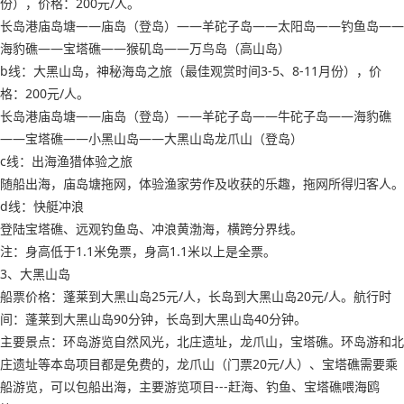
份），价格：200元/人。
长岛港庙岛塘——庙岛（登岛）——羊砣子岛——太阳岛——钓鱼岛——
海豹礁——宝塔礁——猴矶岛——万鸟岛（高山岛）
b线：大黑山岛，神秘海岛之旅（最佳观赏时间3-5、8-11月份），价
格：200元/人。
长岛港庙岛塘——庙岛（登岛）——羊砣子岛——牛砣子岛——海豹礁
——宝塔礁——小黑山岛——大黑山岛龙爪山（登岛）
c线：出海渔猎体验之旅
随船出海，庙岛塘拖网，体验渔家劳作及收获的乐趣，拖网所得归客人。
d线：快艇冲浪
登陆宝塔礁、远观钓鱼岛、冲浪黄渤海，横跨分界线。
注：身高低于1.1米免票，身高1.1米以上是全票。
3、大黑山岛
船票价格：蓬莱到大黑山岛25元/人，长岛到大黑山岛20元/人。航行时
间：蓬莱到大黑山岛90分钟，长岛到大黑山岛40分钟。
主要景点：环岛游览自然风光，北庄遗址，龙爪山，宝塔礁。环岛游和北
庄遗址等本岛项目都是免费的，龙爪山（门票20元/人）、宝塔礁需要乘
船游览，可以包船出海，主要游览项目---赶海、钓鱼、宝塔礁喂海鸥