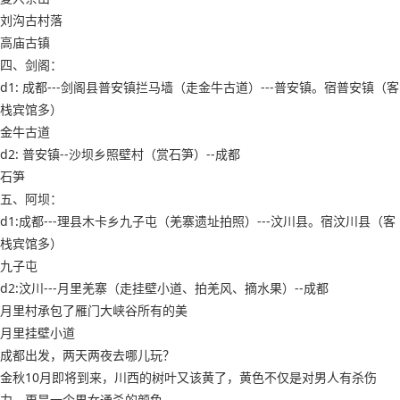
刘沟古村落
高庙古镇
四、剑阁：
d1: 成都---剑阁县普安镇拦马墙（走金牛古道）---普安镇。宿普安镇（客
栈宾馆多）
金牛古道
d2: 普安镇--沙坝乡照壁村（赏石笋）--成都
石笋
五、阿坝：
d1:成都---理县木卡乡九子屯（羌寨遗址拍照）---汶川县。宿汶川县（客
栈宾馆多）
九子屯
d2:汶川---月里羌寨（走挂壁小道、拍羌风、摘水果）--成都
月里村承包了雁门大峡谷所有的美
月里挂壁小道
成都出发，两天两夜去哪儿玩？
金秋10月即将到来，川西的树叶又该黄了，黄色不仅是对男人有杀伤
力，更是一个男女通杀的颜色