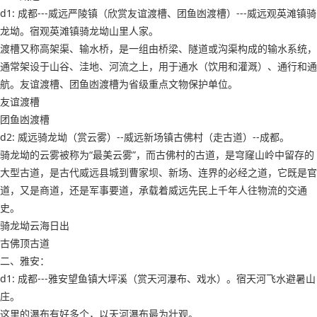
d1: 成都---威远严陵镇（欣赏友谊渡槽、团鱼凼渡槽）---威远观英滩镇骑
龙坳。宿观英滩镇骑龙坳山里人家。
渡槽又称高架渠、输水桥，是一组由桥梁、隧道或沟渠构成的输水系统，
通常架设于山谷、洼地、河流之上，用于通水（饮用和灌溉）、通行和通
航。友谊渡槽、团鱼凼渡槽为省级重点文物保护单位。
友谊渡槽
团鱼凼渡槽
d2: 威远骑龙坳（赏云雾）--威远新场镇古佛村（走古道）--成都。
骑龙坳的云雾被称为“最美云雾”，而古佛村的古道，是穹窿山岭中留存的
大型古道，是古代威远县城到曹家坝、新场、连界的必经之道，它既是官
道，又是商道，还是军事要道，承载着威远先民上千年人往物流的交通
史。
骑龙坳云海日出
古佛顶古道
二、雅安：
d1: 成都---雅安望鱼镇大坪溪（赏天河瀑布、戏水）。宿天河飞水避暑山
庄。
这里的瀑布有好多个，以天河瀑布最为壮观。