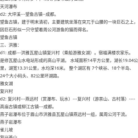
天河瀑布
d2: 大坪溪---望鱼古镇--成都。
望鱼古镇，建于明末清初，主要建筑坐落在突兀于山腰的一块巨石之上，
因巨石形似一只守望着周公河游鱼的猫而得名。
望鱼古镇
三、洪雅：
d1: 成都---洪雅瓦屋山镇复兴村（乘船游雅女湖）。宿福满楼农家乐。
是修瓦屋山水电站形成的高山平湖。 水域面积14平方公里，湖长19.04公
里，湖宽13.31公里，水均深16米。 整个湖区有 7个峡谷、18个半岛、
24个大小码头、82公里环湖路。
雅女湖
复兴村
d2: 复兴村---燕远村（赏瀑布、玩水）---复兴村（游茶山、古村落）----
高庙古镇或柳江古镇---成都。
燕子岩瀑布位于眉山市洪雅县瓦屋山镇燕远村一组，属周公河干流。
燕子岩瀑布
雀儿坡
复兴茶山