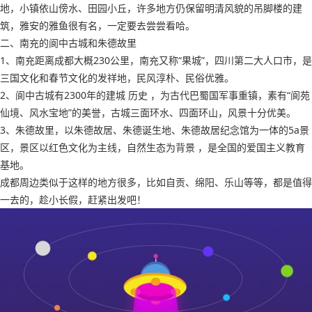
地，小镇依山傍水、田园小丘，许多地方仍保留明清风貌的吊脚楼的建
筑，雅安的雅鱼很有名，一定要去尝尝看哈。
二、南充的阆中古城和朱德故里
1、南充距离成都大概230公里，南充又称“果城”，四川第二大人口市，是
三国文化和春节文化的发祥地，民风淳朴、民俗优雅。
2、阆中古城有2300年的建城 历史 ，为古代巴蜀国军事重镇，素有“阆苑
仙境、风水宝地”的美誉，古城三面环水、四面环山，风景十分优美。
3、朱德故里，以朱德故居、朱德诞生地、朱德故居纪念馆为一体的5a景
区，景区以红色文化为主线，自然生态为背景 ，是全国的爱国主义教育
基地。
成都周边类似于这样的地方很多，比如自贡、绵阳、乐山等等，都是值得
一去的，趁小长假，赶紧出发吧！