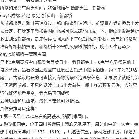
所以如果只有两天时间，我强烈推荐 摄影天堂—新都桥
day1:成都-泸定-康定-折多山—新都桥
从成都出发走雅叶高速穿过二郎山隧道到达泸定，参观景点泸定桥后出发
去康定，在康定午餐如果时间充裕可以去跑马山玩一下，继续出发翻越折
多山到达新都桥，走走停停拍照大约下午6点到达新都桥，天气好的话就
准备好相机拍照吧，新都桥十公里的风景够你拍的，晚上入住瓦泽乡
day2:新都桥—磨西古镇
早上6点到贡嘎雪山观景台等着日出，看日照金山，8点半吃早餐后前往
塔公草原，墨石公园后返回前往磨西古镇途中继续拍照，约下午2点到达
磨西，古镇没啥玩的可直接到海螺沟景区泡温泉休息，如果累了就睡到第
二天返回成都，不累的话晚上3点出发前往二郎山红岩顶看云海，去的早
运气好还能看星空，看完后再回成都
去峨眉山和乐山吧，景色不错还可以祈福。
具体安排可以这样：
1.第一天早上7:30左右的高铁从成都到峨眉山。
2.游览报国寺：位于四川省峨眉山麓的凤凰坪下，原为山中第一大寺，始
建于明万历年间（1573—1619），原名会宗堂，清初迁建于此，顺治九