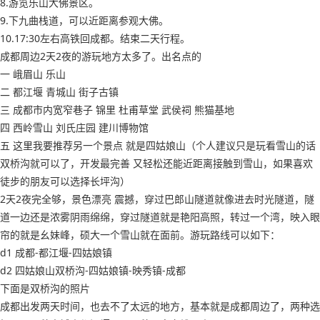
8.游览乐山大佛景区。
9.下九曲栈道，可以近距离参观大佛。
10.17:30左右高铁回成都。结束二天行程。
成都周边2天2夜的游玩地方太多了。出名点的
一 峨眉山 乐山
二 都江堰 青城山 街子古镇
三 成都市内宽窄巷子 锦里 杜甫草堂 武侯祠 熊猫基地
四 西岭雪山 刘氏庄园 建川博物馆
五 这里我要推荐另一个景点 就是四姑娘山（个人建议只是玩看雪山的话
双桥沟就可以了，开发最完善 又轻松还能近距离接触到雪山，如果喜欢
徒步的朋友可以选择长坪沟）
2天2夜完全够，景色漂亮 震撼，穿过巴郎山隧道就像进去时光隧道，隧
道一边还是浓雾阴雨绵绵，穿过隧道就是艳阳高照，转过一个湾，映入眼
帘的就是幺妹峰，硕大一个雪山就在面前。游玩路线可以如下：
d1 成都-都江堰-四姑娘镇
d2 四姑娘山双桥沟-四姑娘镇-映秀镇-成都
下面是双桥沟的照片
成都出发两天时间，也去不了太远的地方，基本就是成都周边了，两种选