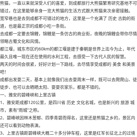
熊猫，一直以来就深受人们的喜爱，到成都旅行大熊猫繁育研究基地不可
错过，在这里能够亲身一览大熊猫的生活方式跟大熊猫来次亲密接触。
宽窄巷也是去到成都不可错过的地方，这里是一个充满了 历史 古韵的街
道，也是最正宗的成都小吃一条街。
去成都一定要去锦鲤，锦鲤是一条仿古的商业街，夜晚的锦鲤会带你尽情
领略古蜀文化和风情。
都江堰，城东市区约60km的都江堰是建于秦朝是世界上迄今为止，年代
最久且唯一现在还在使用的水利工程，去感受一下古代人民的智慧。
两天的时间会很紧，好好计划一下路线，去尽情享受成都的 美食 和美景
吧！
成都出发耍二天，基本上就像我们出去耍周末一样，既可以去爬爬山、徒
徒步、也可以去晒晒太阳、耍耍农家乐，都是不错的。
一、雅安的碧峰峡和上里古镇
1、雅安距成都120公里，是四川省 历史 文化名城，也是新兴的 旅游 城
市，素有“雨城”之称。
2、碧峰峡因林木葱郁、四季青碧而得名，这里还是熊猫之乡的，景区内
还可以看到动物表演。
3、上里古镇距碧峰峡大概二十多分钟车程，这里是红军长征北上的过境