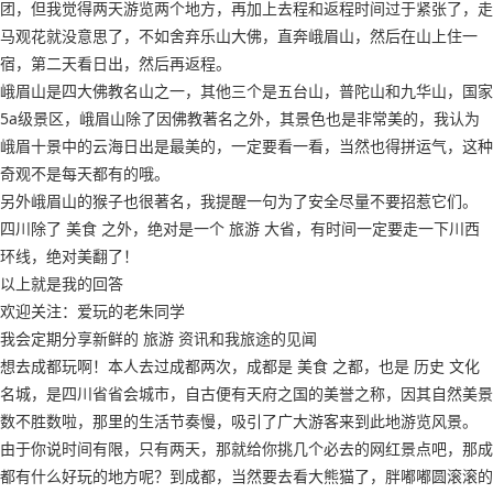
团，但我觉得两天游览两个地方，再加上去程和返程时间过于紧张了，走
马观花就没意思了，不如舍弃乐山大佛，直奔峨眉山，然后在山上住一
宿，第二天看日出，然后再返程。
峨眉山是四大佛教名山之一，其他三个是五台山，普陀山和九华山，国家
5a级景区，峨眉山除了因佛教著名之外，其景色也是非常美的，我认为
峨眉十景中的云海日出是最美的，一定要看一看，当然也得拼运气，这种
奇观不是每天都有的哦。
另外峨眉山的猴子也很著名，我提醒一句为了安全尽量不要招惹它们。
四川除了 美食 之外，绝对是一个 旅游 大省，有时间一定要走一下川西
环线，绝对美翻了！
以上就是我的回答
欢迎关注：爱玩的老朱同学
我会定期分享新鲜的 旅游 资讯和我旅途的见闻
想去成都玩啊！本人去过成都两次，成都是 美食 之都，也是 历史 文化
名城，是四川省省会城市，自古便有天府之国的美誉之称，因其自然美景
数不胜数啦，那里的生活节奏慢，吸引了广大游客来到此地游览风景。
由于你说时间有限，只有两天，那就给你挑几个必去的网红景点吧，那成
都有什么好玩的地方呢？到成都，当然要去看大熊猫了，胖嘟嘟圆滚滚的