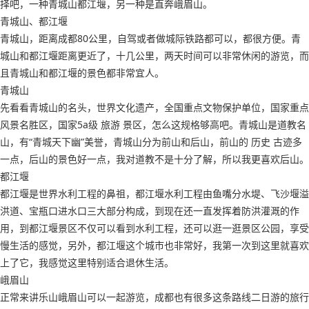
择吧，一种青城山都江堰，另一种是直奔峨眉山。
青城山、都江堰
青城山，距离成都80公里，自驾或者做城际铁路都可以，都很方便。青
城山和都江堰距离更近了，十几公里，两天时间可以非常休闲的游览，而
且青城山和都江堰的景色都非常宜人。
青城山
先看看青城山的名头，世界文化遗产，全国重点文物保护单位，国家重点
风景名胜区，国家5a级 旅游 景区，怎么这规格够高吧。青城山是道教名
山，有“青城天下幽”美誉，青城山分为前山和后山，前山的 历史 古迹多
一点，后山的景色好一点，我对道教不是十分了解，所以我更喜欢后山。
都江堰
都江堰是世界水利工程的鼻祖，都江堰水利工程由鱼嘴分水堤、飞沙堰溢
洪道、宝瓶口进水口三大部分构成，到现在还一直发挥着防洪灌溉的作
用，到都江堰景区不仅可以看到水利工程，还可以逛一逛景区公园，享受
慢生活的感觉，另外，都江堰这个城市也非常好，我第一次到这里就喜欢
上了它，我感觉这里特别适合退休生活。
峨眉山
正常来讲乐山峨眉山可以一起游览，成都也有很多这条路线二日游的旅行