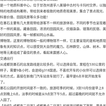
是一个地质科普中心，位于甘孜州道孚八美镇中古村与卡玛村交界，以独
特的地质结构著称，带给到来者极致的地质奇观美景，集合了景点观光、
科普价值、田园风景等众多功能！
在墨石主要有几大景观带给游客不一样的旅游体验，不同的季节也呈现着
不一样的美丽。藏香田园，浓浓的田园风光，炊烟袅袅、错落的民宿、美
好的田园风景，每一帧都如同山水画。
博物馆，这里的博物馆和一般的博物馆不一样，它主要呈现的是和地质现
象有关的知识点，可以感受到大自然的魔力。石林群空，山体、树木、草
地等元素组成了最佳的景点，看起来震撼人心。
交通出行
从成都到墨石的出发路线是比较多的，可以选择自驾，里程在530公里的
样子，需要9各小时，会途经g318国道。不喜欢开车的小伙伴可以选择坐
车的方式，直接在新南门汽车站坐车就行了，最早是6点半就开始发车
了。
墨石公园的开放时间是不一致的，旅游旺季的时候，3到10月份是早上8
点到晚上6点，淡季的时候是从9点到下午5点，超过最晚的时间就不允许
入园了。
【总结】成都市二日游？成都景点二日游？的旅游问题有了答案，更多关