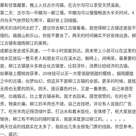
寨和甘堡藏寨，晚上入住古尔沟镇，在古尔沟可以享受天然温泉。
第二天：古尔沟—毕棚沟—都江堰。毕棚沟可以慢慢畅游大半天时间，4
月份天气依然较为寒冷，最好穿上羽绒服。
两天的话时间太赶了，建议你去柳江古镇看看。我觉得柳江古镇还是挺不
错的。峨眉山和乐山，你就不要去了。两天的时间确实不好安排出游。柳
江古镇有烟雨柳江的美称。
成都出发走成乐高速，一个半小时就能到达。周末带上小孩可以在这里的
戏水区放玩一整天老人和朋友可以在溪水边，躺椅上，闲喝茶。最重要的
是，柳江古镇是众多商业化古镇里，比较淳朴，消费比较经济的古镇。
如果碰上樱桃收获季，20块钱可以买一大筐很甜很甜的樱桃 。烟雨朦胧
之中的古镇，似梦似幻，但这并不是柳江古镇的全部。更多的时候，是既
无雨也无雾的阴天。阴天，接近暮色时分，又是一番景致。 自己来感受
吧，比峨眉近，比上里古镇亲和。我才去回来。感觉很赞的，吃的也不
贵，物美价廉。柳江的羊肉也不错，自己去找吧，评论有人说我打广告
了。吃完羊肉记得烫绿叶菜，打沾水和着米饭吃，安逸惨了，祝大家旅途
愉快，柳江有不明白的随时留言，我是深度游过柳江的。。。。。。
两天往返的线路实在太多了，我给出几条全部免门票的线路，供您参考。
一、威远：