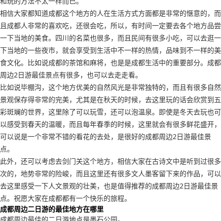
和玩的方法不太一样而已。
相信大家都知道成都这个地方的人在生活方式方面都是非常的惬意的，而
且成都人非常的喜欢吃，还很会吃，所以，有时间一定要去各个地方品尝
一下当地的美食。四川的名菜也很多，而且民间有很多小吃，可以去逛一
下当地的一些夜市，就会享受到生活中不一样的热情，品味到不一样的美
食文化。比如说成都的茶馆和麻将，也是是成都生活中的重要部分。成都
周边2日游最佳景点有很多，也可以去走走看。
比如说毕棚沟，这个地方优美的自然风光是非常独特的，而且有很多自然
景观保存得非常的完美，尤其是在秋天的时候，去这里玩的话会欣赏到五
彩斑斓的世界，这里除了可以玩雪，还可以泡温泉。即使是冬天去玩也可
以感受到春天的温暖，而且每年春季的时候，这里就会有很多鲜花盛开，
可以说是一个非常不错的看花的去处，是很好的成都周边2日游最佳景
点。
此外，还可以考虑去剑门关这个地方，相信大家在古诗文中是听到过很多
次的，地势非常的险峻，而且这里还有很多文人墨客留下来的作品，可以
去这里感受一下人文景观的壮美，也是值得推荐的成都周边2日游最佳景
点。祝愿大家在成都都有一个快乐的旅程。
成都周边二日游的最佳地方在哪里
成都周边最佳的二日游地点是墨石公园。