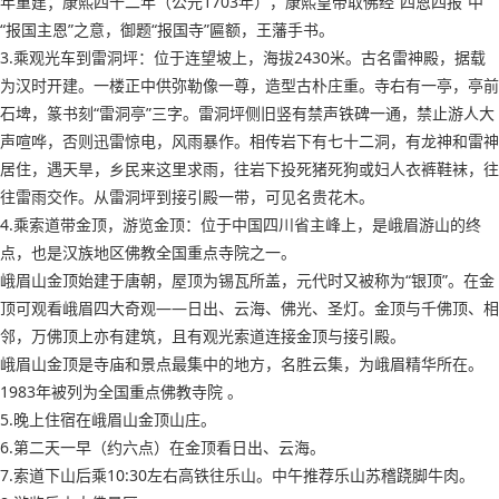
年重建；康熙四十二年（公元1703年），康熙皇帝取佛经“四恩四报”中
“报国主恩”之意，御题“报国寺”匾额，王藩手书。
3.乘观光车到雷洞坪：位于连望坡上，海拔2430米。古名雷神殿，据载
为汉时开建。一楼正中供弥勒像一尊，造型古朴庄重。寺右有一亭，亭前
石埤，篆书刻“雷洞亭”三字。雷洞坪侧旧竖有禁声铁碑一通，禁止游人大
声喧哗，否则迅雷惊电，风雨暴作。相传岩下有七十二洞，有龙神和雷神
居住，遇天旱，乡民来这里求雨，往岩下投死猪死狗或妇人衣裤鞋袜，往
往雷雨交作。从雷洞坪到接引殿一带，可见名贵花木。
4.乘索道带金顶，游览金顶：位于中国四川省主峰上，是峨眉游山的终
点，也是汉族地区佛教全国重点寺院之一。
峨眉山金顶始建于唐朝，屋顶为锡瓦所盖，元代时又被称为“银顶”。在金
顶可观看峨眉四大奇观——日出、云海、佛光、圣灯。金顶与千佛顶、相
邻，万佛顶上亦有建筑，且有观光索道连接金顶与接引殿。
峨眉山金顶是寺庙和景点最集中的地方，名胜云集，为峨眉精华所在。
1983年被列为全国重点佛教寺院 。
5.晚上住宿在峨眉山金顶山庄。
6.第二天一早（约六点）在金顶看日出、云海。
7.索道下山后乘10:30左右高铁往乐山。中午推荐乐山苏稽跷脚牛肉。