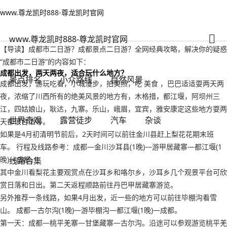
www.尊龙凯时888-尊龙凯时官网
小众路线
文章正文
www.尊龙凯时888-尊龙凯时官网
成都市二日游？成都景点二日游-www.尊龙凯时888
旅游老者
2022年09月16日 13:48
99
0
www.尊龙凯时888-尊龙凯时官网
【导读】成都市二日游？成都景点二日游？全网经典攻略，解决你的疑惑
“成都市二日游”的内容如下：
成都出发，两天两夜，适合玩什么地方？
景点排名
小众路线
自然风景
成都出发，游玩吃看，小城漫步，拍美照，吃 美食 ，巴巴适适耍两天两
夜，浓缩了川西所有的绝美风景的地方有，木格措，都江堰，阿坝州三
江，四姑娘山，耿达，九寨。乐山，峨眉，宜宾，雅安康定这些地方耍两
世界奇观
露营徒步
汽车
杂谈
天都很合适等。
如果是4月初清明节前后，2天时间可以前往金川县赶上梨花花期末班
车。 行程及线路参考：成都—金川沙耳县(1晚)—游甲居藏寨—都江堰(1
晚)—成都。
线路合集
其中金川看梨花主要观赏点在沙耳乡和咯尔乡，沙耳乡几个观景平台可欣
赏日落和日出。第二天返程顺路前往丹巴甲居藏寨游览。
另外推荐一条线路，如果4月出发，近一些的地方可以前往毕棚沟看雪
山。 成都—古尔沟(1晚)—游毕棚沟—都江堰(1晚)—成都。
第一天：成都—桃平羌寨—甘堡藏寨—古尔沟。沿途可以参观游览桃平羌