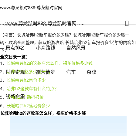
www.尊龙凯时888-尊龙凯时官网
汽车
文章正文
www.尊龙凯时888-尊龙凯时官网
长城哈弗h2新车报价多少钱？长城哈弗h2新车报价多少钱一辆-www.尊
龙凯时888
www.尊龙凯时888-尊龙凯时官网
秋雨绵绵
2023年02月10日 21:10
95
0
【引言】长城哈弗h2新车报价多少钱？长城哈弗h2新车报价多少钱一
辆？攻略全面整理，获取旅游攻略“长城哈弗h2新车报价多少钱”的内容如
景点排名
小众路线
自然风景
下：
全文目录一览：
1、
长城哈弗h2的这款车怎么样，裸车价格多少钱
2、
世界奇观
哈弗h2价格多少钱一辆
露营徒步
汽车
杂谈
3、
长城哈弗h2售价多少
4、
哈弗h2这款车有什么特点？
线路合集
5、
哈弗h2s自动挡报价
6、
长城哈弗h2落地价多少
长城哈弗h2的这款车怎么样，裸车价格多少钱