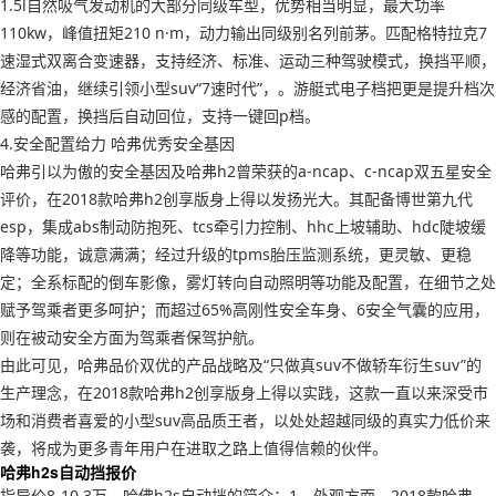
1.5l自然吸气发动机的大部分同级车型，优势相当明显，最大功率
110kw，峰值扭矩210 n·m，动力输出同级别名列前茅。匹配格特拉克7
速湿式双离合变速器，支持经济、标准、运动三种驾驶模式，换挡平顺，
经济省油，继续引领小型suv“7速时代”，。游艇式电子档把更是提升档次
感的配置，换挡后自动回位，支持一键回p档。
4.安全配置给力 哈弗优秀安全基因
哈弗引以为傲的安全基因及哈弗h2曾荣获的a-ncap、c-ncap双五星安全
评价，在2018款哈弗h2创享版身上得以发扬光大。其配备博世第九代
esp，集成abs制动防抱死、tcs牵引力控制、hhc上坡辅助、hdc陡坡缓
降等功能，诚意满满；经过升级的tpms胎压监测系统，更灵敏、更稳
定；全系标配的倒车影像，雾灯转向自动照明等功能及配置，在细节之处
赋予驾乘者更多呵护；而超过65%高刚性安全车身、6安全气囊的应用，
则在被动安全方面为驾乘者保驾护航。
由此可见，哈弗品价双优的产品战略及“只做真suv不做轿车衍生suv”的
生产理念，在2018款哈弗h2创享版身上得以实践，这款一直以来深受市
场和消费者喜爱的小型suv高品质王者，以处处超越同级的真实力低价来
袭，将成为更多青年用户在进取之路上值得信赖的伙伴。
哈弗h2s自动挡报价
指导价8-10.3万，哈佛h2s自动挡的简介：1、外观方面，2018款哈弗