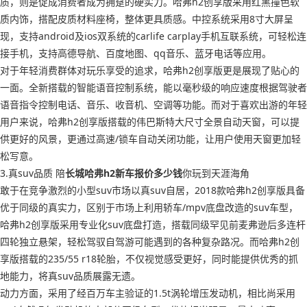
质，则是促成消费者成为拥趸的硬实力。哈弗h2创享版采用红黑撞色软
质内饰，搭配皮质材料座椅，整体更具质感。中控系统采用8寸大屏呈
现，支持android及ios双系统的carlife carplay手机互联系统，可轻松连
接手机，支持高德导航、百度地图、qq音乐、蓝牙电话等应用。
对于年轻消费群体对玩乐享受的追求，哈弗h2创享版更是展现了贴心的
一面。全新搭载的智能语音控制系统，能以毫秒级的响应速度根据驾驶者
语音指令控制电话、音乐、收音机、空调等功能。而对于喜欢出游的年轻
用户来说，哈弗h2创享版搭载的伟巴斯特大尺寸全景自动天窗，可以提
供更好的风景，更通过高速/锁车自动关闭功能，让用户使用天窗更加轻
松写意。
3.真suv品质 陪
长城哈弗h2新车报价多少钱
你玩到天涯海角
敢于在竞争激烈的小型suv市场以真suv自居，2018款哈弗h2创享版具备
优于同级的真实力，区别于市场上利用轿车/mpv底盘改造的suv车型，
哈弗h2创享版采用专业化suv底盘打造，搭载同级罕见前麦弗逊后多连杆
四轮独立悬架，轻松驾驭自驾游可能遇到的各种复杂路况。而哈弗h2创
享版搭载的235/55 r18轮胎，不仅视觉感受更好，同时能提供优秀的抓
地能力，将真suv品质展露无遗。
动力方面，采用了经百万车主验证的1.5t涡轮增压发动机，相比尚采用