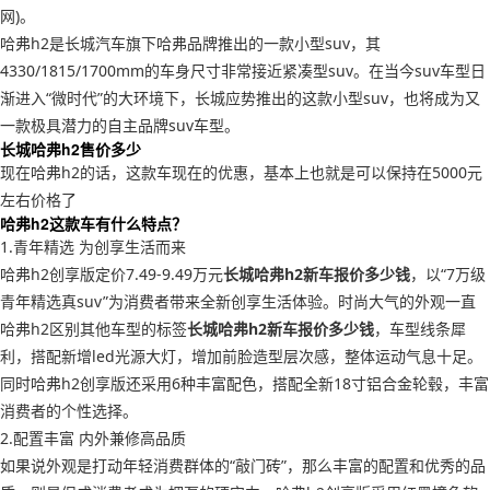
网)。
哈弗h2是长城汽车旗下哈弗品牌推出的一款小型suv，其
4330/1815/1700mm的车身尺寸非常接近紧凑型suv。在当今suv车型日
渐进入“微时代”的大环境下，长城应势推出的这款小型suv，也将成为又
一款极具潜力的自主品牌suv车型。
长城哈弗h2售价多少
现在哈弗h2的话，这款车现在的优惠，基本上也就是可以保持在5000元
左右价格了
哈弗h2这款车有什么特点？
1.青年精选 为创享生活而来
哈弗h2创享版定价7.49-9.49万元
长城哈弗h2新车报价多少钱
，以“7万级
青年精选真suv”为消费者带来全新创享生活体验。时尚大气的外观一直
哈弗h2区别其他车型的标签
长城哈弗h2新车报价多少钱
，车型线条犀
利，搭配新增led光源大灯，增加前脸造型层次感，整体运动气息十足。
同时哈弗h2创享版还采用6种丰富配色，搭配全新18寸铝合金轮毂，丰富
消费者的个性选择。
2.配置丰富 内外兼修高品质
如果说外观是打动年轻消费群体的“敲门砖”，那么丰富的配置和优秀的品