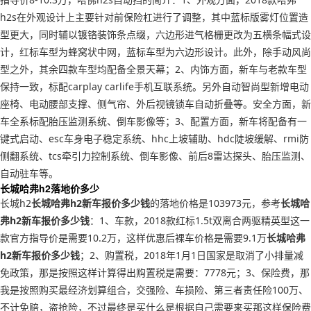
h2s在外观设计上主要针对前保险杠进行了调整，其中蓝标版雾灯位置造
型更大，同时辅以镀铬装饰条点缀，六边形进气格栅更改为五横条幅式设
计，红标车型为蜂窝状中网，蓝标车型为六边形设计。此外，除手动风尚
型之外，其余四款车型均配备全景天幕；2、内饰方面，新车与老款车型
保持一致，标配carplay carlife手机互联系统。另外自动智尚型新增电动
座椅、电动腰部支撑、侧气帘、外后视镜锁车自动折叠等。安全方面，新
车全系标配胎压监测系统、倒车影像等；3、配置方面，新车将配备有一
键式启动、esc车身电子稳定系统、hhc上坡辅助、hdc陡坡缓解、rmi防
侧翻系统、tcs牵引力控制系统、倒车影像、前后8雷达探头、胎压监测、
自动驻车等。
长城哈弗h2落地价多少
长城h2
长城哈弗h2新车报价多少钱
的落地价格是103973元，参考
长城哈
弗h2新车报价多少钱
：1、车款，2018款红标1.5t双离合两驱精英型这一
款官方指导价是需要10.2万，这样优惠后裸车价格是需要9.1万
长城哈弗
h2新车报价多少钱
；2、购置税，2018年1月1日国家是取消了小排量减
免政策，那是按照这样计算得出购置税是需要：7778元；3、保险费，那
我是按照购买最经济划算组合，交强险、车损险、第三者责任险100万、
不计免赔，盗抢险，不过最终是买什么是根据自己需要来买那这样保险费