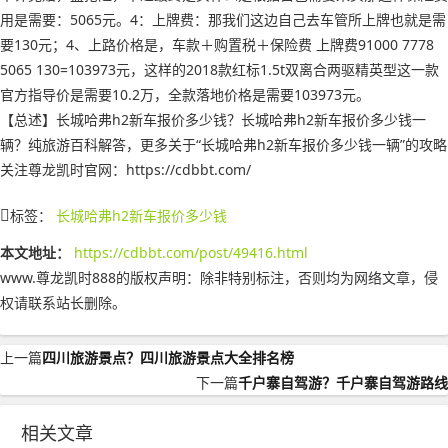
用是需要：5065元。4：上牌费：那我们这边自己去车管所上牌也就是需
要130元；4、上路价格是，车款＋购置税＋保险费 上牌费91000 7778
5065 130=103973元，这样的2018款红标1.5t双离合两驱精英型这一款
官方指导价是需要10.2万，全款落地价格是需要103973元。
【总述】长城哈弗h2新车报价多少钱？长城哈弗h2新车报价多少钱一
辆？纯旅游百科解答，更多关于“长城哈弗h2新车报价多少钱一辆”的攻略
关注尊龙凯时官网：https://cdbbt.com/
标签：
长城哈弗h2新车报价多少钱
本文地址：
https://cdbbt.com/post/49416.html
www.尊龙凯时888的版权声明：
除非特别标注，否则均为网络文章，侵
权请联系站长删除。
上一篇
四川旅游景点？四川旅游景点大全排名榜
下一篇
千户寨自驾游？千户寨自驾游路线
相关文章