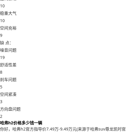
10
稳重大气
10
空间充裕
9
缺 点：
噪音问题
19
舒适性差
8
刹车问题
5
空间紧凑
3
方向盘问题
2
哈弗h2价格多少钱一辆
你好，哈弗h2官方指导价7.49万-9.49万元(来源于哈弗suv尊龙凯时官