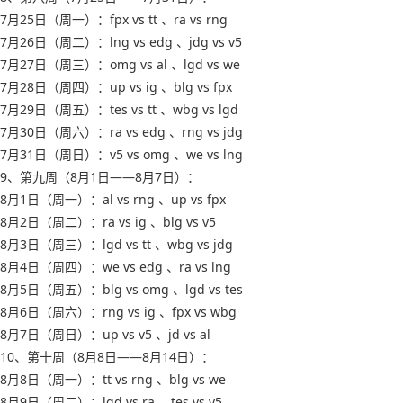
7月25日（周一）：fpx vs tt 、ra vs rng
7月26日（周二）：lng vs edg 、jdg vs v5
7月27日（周三）：omg vs al 、lgd vs we
7月28日（周四）：up vs ig 、blg vs fpx
7月29日（周五）：tes vs tt 、wbg vs lgd
7月30日（周六）：ra vs edg 、rng vs jdg
7月31日（周日）：v5 vs omg 、we vs lng
9、第九周（8月1日——8月7日）：
8月1日（周一）：al vs rng 、up vs fpx
8月2日（周二）：ra vs ig 、blg vs v5
8月3日（周三）：lgd vs tt 、wbg vs jdg
8月4日（周四）：we vs edg 、ra vs lng
8月5日（周五）：blg vs omg 、lgd vs tes
8月6日（周六）：rng vs ig 、fpx vs wbg
8月7日（周日）：up vs v5 、jd vs al
10、第十周（8月8日——8月14日）：
8月8日（周一）：tt vs rng 、blg vs we
8月9日（周二）：lgd vs ra 、tes vs v5