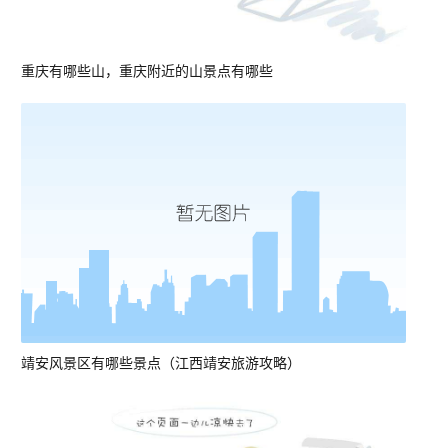
重庆有哪些山，重庆附近的山景点有哪些
靖安风景区有哪些景点（江西靖安旅游攻略）