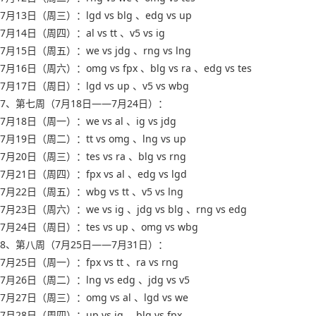
7月13日（周三）：lgd vs blg 、edg vs up
7月14日（周四）：al vs tt 、v5 vs ig
7月15日（周五）：we vs jdg 、rng vs lng
7月16日（周六）：omg vs fpx 、blg vs ra 、edg vs tes
7月17日（周日）：lgd vs up 、v5 vs wbg
7、第七周（7月18日——7月24日）：
7月18日（周一）：we vs al 、ig vs jdg
7月19日（周二）：tt vs omg 、lng vs up
7月20日（周三）：tes vs ra 、blg vs rng
7月21日（周四）：fpx vs al 、edg vs lgd
7月22日（周五）：wbg vs tt 、v5 vs lng
7月23日（周六）：we vs ig 、jdg vs blg 、rng vs edg
7月24日（周日）：tes vs up 、omg vs wbg
8、第八周（7月25日——7月31日）：
7月25日（周一）：fpx vs tt 、ra vs rng
7月26日（周二）：lng vs edg 、jdg vs v5
7月27日（周三）：omg vs al 、lgd vs we
7月28日（周四）：up vs ig 、blg vs fpx