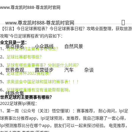
www.尊龙凯时888-尊龙凯时官网
杂谈
文章正文
www.尊龙凯时888-尊龙凯时官网
今日足球赛程表？今日足球赛事日程-www.尊龙凯时888
背包客
2022年10月05日 12:36
103
0
www.尊龙凯时888-尊龙凯时官网
【引言】今日足球赛程表？今日足球赛事日程？攻略全面整理，获取旅游
攻略“今日足球赛程表”的内容如下：
全文目录一览：
景点排名
小众路线
自然风景
1、
世界足球的主要赛事有哪些？
2、
足球比赛都有哪些？
3、
足球有哪些重要赛事？分别是什么时间？
世界奇观
露营徒步
汽车
杂谈
4、
足球世界杯2022赛程表？
5、
求奥运会中国足球和篮球的赛事表！！！
6、
足球赛程直播有没有谁能帮帮我啊，
线路合集
世界足球的主要赛事有哪些？
2022足球赛lpl赛程：
1、第一周（公众号（关注）悟空懂球）：赛事推荐， 耐心询问，lpl足
球赛事比分推荐app，lpl足球预测，发推荐，我自己琢磨了一套心得，
lpl预测推荐比分在哪个app，朋友们可以一起来探讨经验。 电竞推荐，