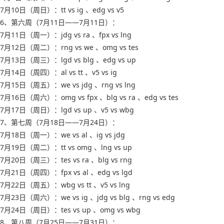
7月10日（周日）：tt vs ig 、edg vs v5
6、第六周（7月11日——7月11日）：
7月11日（周一）：jdg vs ra 、fpx vs lng
7月12日（周二）：rng vs we 、omg vs tes
7月13日（周三）：lgd vs blg 、edg vs up
7月14日（周四）：al vs tt 、v5 vs ig
7月15日（周五）：we vs jdg 、rng vs lng
7月16日（周六）：omg vs fpx 、blg vs ra 、edg vs tes
7月17日（周日）：lgd vs up 、v5 vs wbg
7、第七周（7月18日——7月24日）：
7月18日（周一）：we vs al 、ig vs jdg
7月19日（周二）：tt vs omg 、lng vs up
7月20日（周三）：tes vs ra 、blg vs rng
7月21日（周四）：fpx vs al 、edg vs lgd
7月22日（周五）：wbg vs tt 、v5 vs lng
7月23日（周六）：we vs ig 、jdg vs blg 、rng vs edg
7月24日（周日）：tes vs up 、omg vs wbg
8、第八周（7月25日——7月31日）：