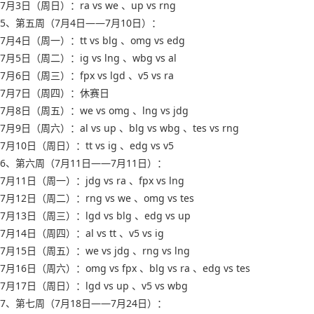
7月3日（周日）：ra vs we 、up vs rng
5、第五周（7月4日——7月10日）：
7月4日（周一）：tt vs blg 、omg vs edg
7月5日（周二）：ig vs lng 、wbg vs al
7月6日（周三）：fpx vs lgd 、v5 vs ra
7月7日（周四）：休赛日
7月8日（周五）：we vs omg 、lng vs jdg
7月9日（周六）：al vs up 、blg vs wbg 、tes vs rng
7月10日（周日）：tt vs ig 、edg vs v5
6、第六周（7月11日——7月11日）：
7月11日（周一）：jdg vs ra 、fpx vs lng
7月12日（周二）：rng vs we 、omg vs tes
7月13日（周三）：lgd vs blg 、edg vs up
7月14日（周四）：al vs tt 、v5 vs ig
7月15日（周五）：we vs jdg 、rng vs lng
7月16日（周六）：omg vs fpx 、blg vs ra 、edg vs tes
7月17日（周日）：lgd vs up 、v5 vs wbg
7、第七周（7月18日——7月24日）：