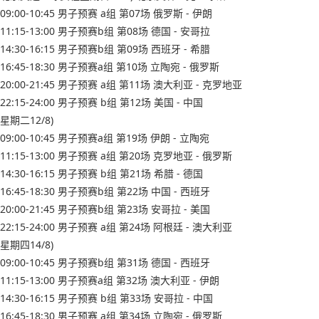
09:00-10:45 男子预赛 a组 第07场 俄罗斯 - 伊朗
11:15-13:00 男子预赛b组 第08场 德国 - 安哥拉
14:30-16:15 男子预赛b组 第09场 西班牙 - 希腊
16:45-18:30 男子预赛a组 第10场 立陶宛 - 俄罗斯
20:00-21:45 男子预赛 a组 第11场 澳大利亚 - 克罗地亚
22:15-24:00 男子预赛 b组 第12场 美国 - 中国
星期二12/8)
09:00-10:45 男子预赛a组 第19场 伊朗 - 立陶宛
11:15-13:00 男子预赛 a组 第20场 克罗地亚 - 俄罗斯
14:30-16:15 男子预赛 b组 第21场 希腊 - 德国
16:45-18:30 男子预赛b组 第22场 中国 - 西班牙
20:00-21:45 男子预赛b组 第23场 安哥拉 - 美国
22:15-24:00 男子预赛 a组 第24场 阿根廷 - 澳大利亚
星期四14/8)
09:00-10:45 男子预赛b组 第31场 德国 - 西班牙
11:15-13:00 男子预赛a组 第32场 澳大利亚 - 伊朗
14:30-16:15 男子预赛 b组 第33场 安哥拉 - 中国
16:45-18:30 男子预赛 a组 第34场 立陶宛 - 俄罗斯