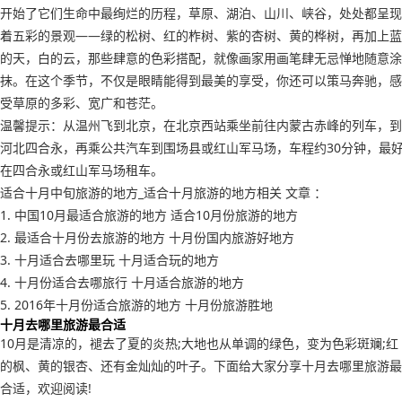
开始了它们生命中最绚烂的历程，草原、湖泊、山川、峡谷，处处都呈现
着五彩的景观——绿的松树、红的柞树、紫的杏树、黄的桦树，再加上蓝
的天，白的云，那些肆意的色彩搭配，就像画家用画笔肆无忌惮地随意涂
抹。在这个季节，不仅是眼睛能得到最美的享受，你还可以策马奔驰，感
受草原的多彩、宽广和苍茫。
温馨提示：从温州飞到北京，在北京西站乘坐前往内蒙古赤峰的列车，到
河北四合永，再乘公共汽车到围场县或红山军马场，车程约30分钟，最
在四合永或红山军马场租车。
适合十月中旬旅游的地方_适合十月旅游的地方相关 文章 ：
1. 中国10月最适合旅游的地方 适合10月份旅游的地方
2. 最适合十月份去旅游的地方 十月份国内旅游好地方
3. 十月适合去哪里玩 十月适合玩的地方
4. 十月份适合去哪旅行 十月适合旅游的地方
5. 2016年十月份适合旅游的地方 十月份旅游胜地
十月去哪里旅游最合适
10月是清凉的，褪去了夏的炎热;大地也从单调的绿色，变为色彩斑斓;红
的枫、黄的银杏、还有金灿灿的叶子。下面给大家分享十月去哪里旅游最
合适，欢迎阅读!