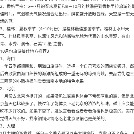
2、香格里拉：5－7月的春末夏初和9－10月的秋季是到香格里拉旅游的
佳时间。气温和天气情况最合适出行，鲜花盛开放眼皆绿，天空是一望无
垠的蓝。
3、桂林：夏秋季节（4~10月份）是桂林最佳旅游季节。桂林山水甲天
下。桂林风景秀丽，以漓江风光和喀斯特地貌为代表的山水景观，有山
青、水秀、洞奇、石美“四绝”之誉。
10月份旅游最佳地方推荐3
1、海口
一年四季都很暖和，到海口旅游时，选择一个自己喜欢的酒店安顿好，然
后去欣赏由海口绵长的海滩所组成的一望无际的琼州海峡，去品尝街边三
三两两的小贩挑担叫卖着海南本地的特色水果。
2、北京
一月份去北京也挺好的，如果没见过雾霾也体会下帝都厚重的霾，但是北
京蓝天也比较多了。快过年了能体会下老北京的浓浓的年味，碰上庙会能
吃不少好吃的。如果下雪了，进故宫看看或者看看角楼也是极美的。实在
觉得天气不好，找家铜锅火锅吃吃老北京涮锅也是美美的。
3、大理
1月大理旅游推荐，任何一个季节都可以来大理旅行，春秋自不必多言。