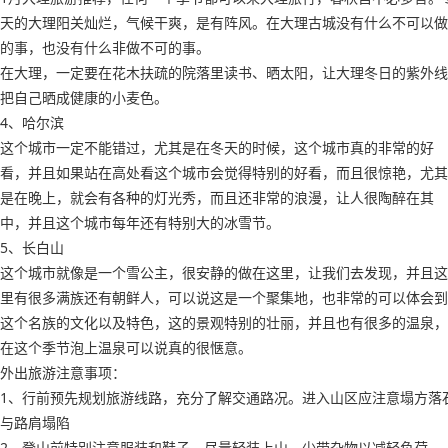
天的大理阳关灿烂，气候干爽，是有阵风。在大理古城没有什么不可以做
的事，也没有什么非做不可的事。
在大理，一定要在花木扶疏的院落里读书、晒太阳，让大理冬日的紫外线
把自己晒成健康的小麦色。
4、哈尔滨
这个城市一定不能错过，尤其是在冬天的时候，这个城市真的非常的好
看，并且如果站在高处看这个城市会觉得特别的好看，而且很惊艳，尤其
是在晚上，就会有各种的灯光秀，而且还非常的浪漫，让人很陶醉在其
中，并且这个城市每年还有特别大的冰雪节。
5、长白山
这个城市就像是一个雪公主，很安静的做在这里，让我们去发现，并且这
里有很多满族还有朝鲜人，可以说这是一个聚集地，也非常的可以体会到
这个名族的文化以及特色，这的景观特别的壮丽，并且也有很多的温泉，
在这个季节泡上温泉可以说真的很惬意。
外出旅游注意事项：
1、行前预先规划旅游线路，充分了解交通路况。进入山区应注意塌方落
与路肩塌陷
2、登山前特别注意服装和鞋子，尽量轻装上山，少带杂物以减轻负荷。