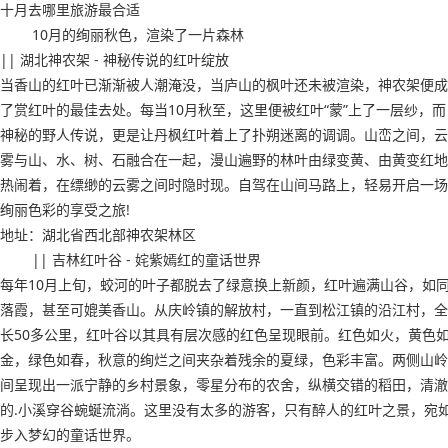
十月去哪里旅游最合适
10月的绚丽秋色，渲染了一片森林
|| 湖北神农架 - 神秘传说的红叶绽放
当香山的红叶已渐渐被人潮淹没，当庐山的枫叶还未被渲染，神农架便成
了赏红叶的最佳去处。每当10月秋至，这里便被红叶“蒙”上了一层纱，而
神秘的野人传说，更是让丹枫红叶着上了扑朔迷离的调调。山峦之间，云
雾与山、水、树、石融合在一起，漫山遍野的林叶由绿变黄、由黄变红地
热闹着，在缥缈的云雾之间时隐时现。自驾在山间马路上，轻易开启一场
绚丽色彩的享受之旅!
地址：湖北省西北部神农架林区
|| 吉林红叶谷 - 姹紫嫣红的童话世界
每年10月上旬，蛟河的叶子都脱去了绿意换上新颜，红叶遍满山谷，如
落霞，甚至可媲美香山。从庆岭镇的解放村，一直到松江镇的沿江村，全
长50多公里，红叶谷以其具有层次感的红色呈现眼前。红色如火，黄色
金，绿色如春，秋意的绚烂之间夹杂着残余的夏绿，色彩丰富。两侧山岭
间呈现出一派宁静的乡村景象，零星分布的农舍，纵横交错的稻田，清澈
的.小溪穿谷蜿蜒流淌。这里没有太多的游客，只有醉人的红叶之景，宛
步入梦幻的童话世界。