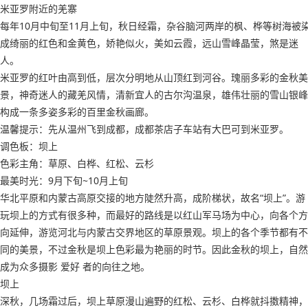
米亚罗附近的羌寨
每年10月中旬至11月上旬，秋日经霜，杂谷脑河两岸的枫、桦等树海被
成绮丽的红色和金黄色，娇艳似火，美如云霞，远山雪峰晶莹，煞是迷
人。
米亚罗的红叶由高到低，层次分明地从山顶红到河谷。瑰丽多彩的金秋美
景，神奇迷人的藏羌风情，清新宜人的古尔沟温泉，雄伟壮丽的雪山银峰
构成一条多姿多彩的百里金秋画廊。
温馨提示：先从温州飞到成都，成都茶店子车站有大巴可到米亚罗。
调色板：坝上
色彩主角：草原、白桦、红松、云杉
最美时光：9月下旬~10月上旬
华北平原和内蒙古高原交接的地方陡然升高，成阶梯状，故名“坝上”。游
玩坝上的方式有很多种，而最好的路线是以红山军马场为中心，向各个方
向延伸，游览河北与内蒙古交界地区的草原景观。坝上的各个季节都有不
同的美景，不过金秋是坝上色彩最为艳丽的时节。因此金秋的坝上，自然
成为众多摄影 爱好 者的向往之地。
坝上
深秋，几场霜过后，坝上草原漫山遍野的红松、云杉、白桦就抖擞精神，