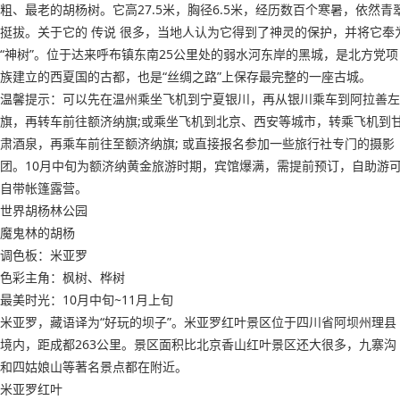
粗、最老的胡杨树。它高27.5米，胸径6.5米，经历数百个寒暑，依然青
挺拔。关于它的 传说 很多，当地人认为它得到了神灵的保护，并将它奉
“神树”。位于达来呼布镇东南25公里处的弱水河东岸的黑城，是北方党项
族建立的西夏国的古都，也是“丝绸之路”上保存最完整的一座古城。
温馨提示：可以先在温州乘坐飞机到宁夏银川，再从银川乘车到阿拉善左
旗，再转车前往额济纳旗;或乘坐飞机到北京、西安等城市，转乘飞机到
肃酒泉，再乘车前往至额济纳旗; 或直接报名参加一些旅行社专门的摄影
团。10月中旬为额济纳黄金旅游时期，宾馆爆满，需提前预订，自助游
自带帐篷露营。
世界胡杨林公园
魔鬼林的胡杨
调色板：米亚罗
色彩主角：枫树、桦树
最美时光：10月中旬~11月上旬
米亚罗，藏语译为“好玩的坝子”。米亚罗红叶景区位于四川省阿坝州理县
境内，距成都263公里。景区面积比北京香山红叶景区还大很多，九寨沟
和四姑娘山等著名景点都在附近。
米亚罗红叶