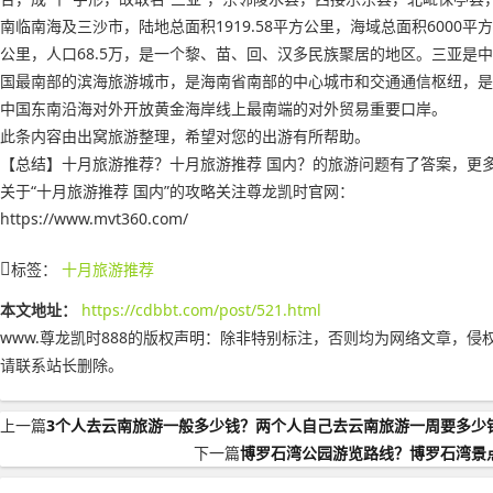
南临南海及三沙市，陆地总面积1919.58平方公里，海域总面积6000平方
公里，人口68.5万，是一个黎、苗、回、汉多民族聚居的地区。三亚是中
国最南部的滨海旅游城市，是海南省南部的中心城市和交通通信枢纽，是
中国东南沿海对外开放黄金海岸线上最南端的对外贸易重要口岸。
此条内容由出窝旅游整理，希望对您的出游有所帮助。
【总结】十月旅游推荐？十月旅游推荐 国内？的旅游问题有了答案，更
关于“十月旅游推荐 国内”的攻略关注尊龙凯时官网：
https://www.mvt360.com/
标签：
十月旅游推荐
本文地址：
https://cdbbt.com/post/521.html
www.尊龙凯时888的版权声明：
除非特别标注，否则均为网络文章，侵
请联系站长删除。
上一篇
3个人去云南旅游一般多少钱？两个人自己去云南旅游一周要多少
下一篇
博罗石湾公园游览路线？博罗石湾景