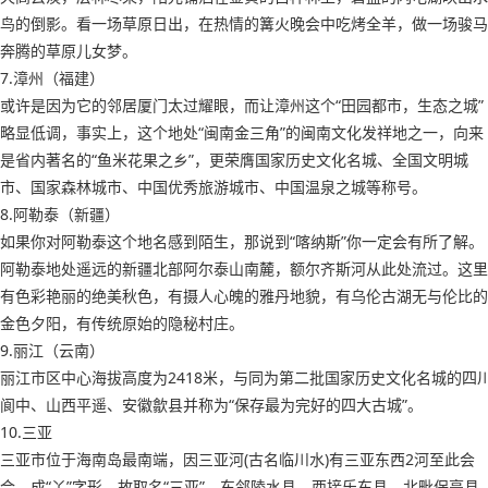
鸟的倒影。看一场草原日出，在热情的篝火晚会中吃烤全羊，做一场骏马
奔腾的草原儿女梦。
7.漳州（福建）
或许是因为它的邻居厦门太过耀眼，而让漳州这个“田园都市，生态之城”
略显低调，事实上，这个地处“闽南金三角”的闽南文化发祥地之一，向来
是省内著名的“鱼米花果之乡”，更荣膺国家历史文化名城、全国文明城
市、国家森林城市、中国优秀旅游城市、中国温泉之城等称号。
8.阿勒泰（新疆）
如果你对阿勒泰这个地名感到陌生，那说到“喀纳斯”你一定会有所了解。
阿勒泰地处遥远的新疆北部阿尔泰山南麓，额尔齐斯河从此处流过。这里
有色彩艳丽的绝美秋色，有摄人心魄的雅丹地貌，有乌伦古湖无与伦比的
金色夕阳，有传统原始的隐秘村庄。
9.丽江（云南）
丽江市区中心海拔高度为2418米，与同为第二批国家历史文化名城的四
阆中、山西平遥、安徽歙县并称为“保存最为完好的四大古城”。
10.三亚
三亚市位于海南岛最南端，因三亚河(古名临川水)有三亚东西2河至此会
合，成“丫”字形，故取名“三亚”，东邻陵水县，西接乐东县，北毗保亭县