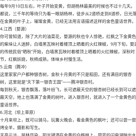
每年9月10日左右，叶子开始变黄，但胡杨林最美的时候也不过十几天。
都说，三千年的等待只为看一眼胡杨林，徒步从2道桥走到8道桥，日光
在金黄的叶子上，璀璨金黄，已经无法用言语描述这样的金色童话世界。
4.江西（婺源）
你可曾知道，除了大片的油菜花，婺源的秋也令人惊艳，红枫之下金黄色
的柴垛让人迷醉，白墙黑瓦映衬着楼顶上晒着的火红辣椒，9月下旬，婺
的传统民俗“晒秋”开始，白墙黑瓦映衬着楼顶上晒着的火红辣椒，深秋时
节，红枫妖娆，秋柿成熟，体味乡村慢生活。
5.云南（腾冲）
这里家家户户都种银杏树，金秋十月黄的不只是稻田，还有满目的银杏
树，这里就是“天下第一银杏王国”——腾冲银杏村。
每到秋天，银杏飘落，落叶纷飞，长可遮蔽天空的银杏树已经长到可以遮
蔽天空，地上也落满了金黄的树叶。进入银杏村，就进入了一个金黄色的
童话世界。
6.河北（坝上草原）
十月来坝上，既可以骑马，玩篝火晚会，看金黄色的枫叶；还可以尝一尝
烤全羊，摄影和写生。
天高云淡，层林尽染，阳光铺洒在金黄的白桦林上，碧蓝的闪电湖映出水