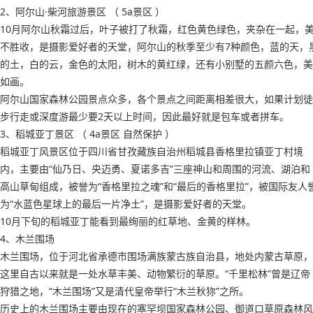
2、阿尔山·柴河旅游景区 （ 5a景区 ）
10月阿尔山秋霜过后，叶子被打了秋霜，红色黄色绿色，夹杂在一起，
不胜收，是摄影爱好者的天堂，阿尔山的秋季至少有7种颜色，蓝的天，
的土，白的云，金色的太阳，树木的黄红绿，还有小别墅的五颜六色，美
如画。
阿尔山国家森林公园景点众多，各个景点之间距离相差很大，如果计划徒
步行走或深度游最少要2天以上时间，因此最好就是包车或者拼车。
3、稻城亚丁景区 （ 4a景区 自然保护 ）
稻城亚丁风景区位于四川省甘孜藏族自治州稻城县香格里拉镇亚丁村境
内，主要由“仙乃日、央迈勇、夏诺多吉”三座神山和周围的河流、湖泊和
高山草甸组成，被誉为“香格里拉之魂”和“最后的香格里拉”，被国际友人
为“水蓝色星球上的最后一片净土”，是摄影爱好者的天堂。
10月下旬的稻城亚丁能看到最绚丽的红草地、金黄的样林。
4、木兰围场
木兰围场，位于河北省承德市围场满族蒙古族自治县，地处内蒙古草原，
这里自古以来就是一处水草丰美、动物繁衍的草原。“千里松林”曾是辽帝
狩猎之地，“木兰围场”又是清代皇帝举行“木兰秋狝”之所。
历史上的木兰围场主要由现在的塞罕坝国家森林公园、御道口草原森林风