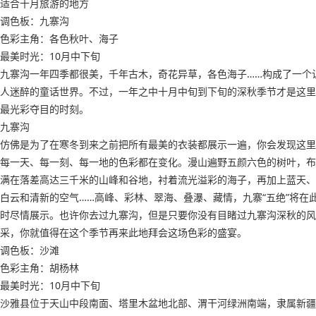
适合十月旅游的地方
调色板：九寨沟
色彩主角：各色秋叶、海子
最美时光：10月中下旬
九寨沟一年四季都很美，千年古木，奇花异草，各色海子……构成了一个
人迷醉的童话世界。不过，一年之中十月中旬到下旬的深秋季节才是这里
最光彩夺目的时刻。
九寨沟
仿佛是为了在寒冬到来之前把所有最美的衣装都展示一遍，你会发现这里
每一天、每一刻、每一地的色彩都在变化。漫山遍野五颜六色的树叶，布
满在落差高达三千米的山峰和谷地，衬着流光溢彩的海子，再加上蓝天、
白云和清新的空气……高峰、彩林、翠海、叠瀑、藏情，九寨“五绝”将在
时尽情展示。也许你去过九寨沟，但是只要你没有目睹过九寨沟深秋的风
采，你就值得在这个季节再来此地拜会这场色彩的盛宴。
调色板：沙滩
色彩主角：胡杨林
最美时光：10月中下旬
沙雅县位于天山中段南面、塔里木盆地北部、渭干河绿洲南端，隶属新疆