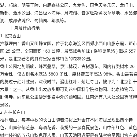
湖、邛崃、明蜀王陵、白鹿森林公园、九龙沟、国色天乡乐园、龙门山、
新都、活水公园、海昌极地海洋、月城湖、普罗旺斯薰衣草基地、水晶溶
洞、成都玫瑰谷、蜀仙园、郫县等。
十月最佳旅行地
1.北京香山
推荐理由：香山又叫静宜园，位于北京海淀区西郊小西山山脉东麓，距市
区 25 公里，全园面积 160 公顷，最高峰香炉峰 ( 俗称鬼见愁 ) 海拔 557
米，是北京著名的具有皇家园林特色的森林公园。
香山公园地势崛峻，峰峦叠翠，泉沛林茂，古树葱茏。园内各类树木 26
万余株，仅古树名木就达 5800 多株，森林覆盖率高达 98%。香山最著
的莫过于红叶胜景，深秋时节，漫山红叶，灿烂夺目，被评为 " 北京新十
六景 " 之一。从香山出发散步即可到达中国科学院植物园、北京植物园、
卧佛寺。向东数公里便是驰名中外的颐和园。往南还有八大处公园等旅游
景区。
2.吉林长白山
推荐理由：每年中秋的长白山随着海拔上升会在不同海拔呈现出四季特
色，山脚郁郁葱葱、鸟语花香、装扮的一派春夏景色，山中部红色、黄色
树叶装扮的五花山秋色迷人眼，山顶天池附近要是有降雪会呈现出雪白的