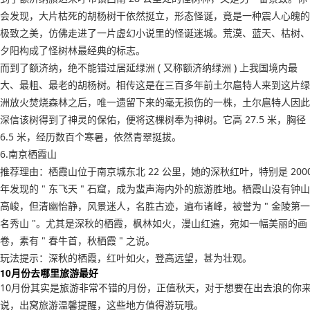
会发现，大片枯死的胡杨树干依然挺立，形态怪诞，竟是一种震人心魄的
极致之美，仿佛走进了一片虚幻小说里的怪诞迷城。荒漠、蓝天、枯树、
夕阳构成了怪树林最经典的标志。
而到了额济纳，绝不能错过居延绿洲 ( 又称额济纳绿洲 ) 上我国境内最
大、最粗、最老的胡杨树。相传这是在三百多年前土尔扈特人来到这片绿
洲放火焚烧森林之后，唯一遗留下来的毫无损伤的一株，土尔扈特人因此
深信该树得到了神灵的保佑，便将这棵树奉为神树。它高 27.5 米，胸径
6.5 米，经历数百个寒暑，依然青翠挺拔。
6.南京栖霞山
推荐理由：栖霞山位于南京城东北 22 公里，她的深秋红叶，特别是 200
年发现的 " 东飞天 " 石窟，成为蜚声海内外的旅游胜地。栖霞山没有钟山
高峻，但清幽怡静，风景迷人，名胜古迹，遍布诸峰，被誉为 " 金陵第一
名秀山 "。尤其是深秋的栖霞，枫林如火，漫山红遍，宛如一幅美丽的画
卷，素有 " 春牛首，秋栖霞 " 之说。
玩法提示：深秋的栖霞，红叶如火，登高远望，甚为壮观。
10月份去哪里旅游最好
10月份其实是旅游非常不错的月份，正值秋天，对于想要在出去浪的你
说，出窝旅游温馨提醒，这些地方值得游玩哦。