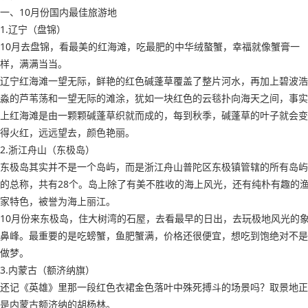
一、10月份国内最佳旅游地
1.辽宁（盘锦）
10月去盘锦，看最美的红海滩，吃最肥的中华绒螯蟹，幸福就像蟹膏一
样，满满当当。
辽宁红海滩一望无际，鲜艳的红色碱蓬草覆盖了整片河水，再加上碧波浩
淼的芦苇荡和一望无际的滩涂，犹如一块红色的云毯扑向海天之间，事实
上红海滩是由一颗颗碱蓬草织就而成的，每到秋季，碱蓬草的叶子就会变
得火红，远远望去，颜色艳丽。
2.浙江舟山（东极岛）
东极岛其实并不是一个岛屿，而是浙江舟山普陀区东极镇管辖的所有岛屿
的总称，共有28个。岛上除了有美不胜收的海上风光，还有纯朴有趣的
家特色，被誉为海上丽江。
10月份来东极岛，住大树湾的石屋，去看最早的日出，去玩极地风光的
鼻峰。最重要的是吃螃蟹，鱼肥蟹满，价格还很便宜，想吃到饱绝对不是
做梦。
3.内蒙古（额济纳旗）
还记《英雄》里那一段红色衣裙金色落叶中殊死搏斗的场景吗？取景地正
是内蒙古额济纳的胡杨林。