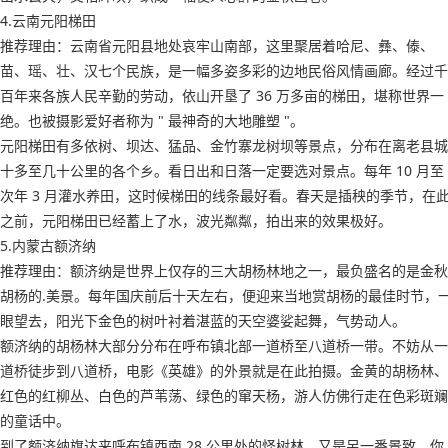
4.云南元阳梯田
推荐理由：云南省元阳县地处哀牢山南部，这里聚居着哈尼、彝、傣、
苗、瑶、壮、汉七个民族，是一幅多姿多彩的边地民俗风情画廊。经过千
百年来各族人民辛勤的劳动，依山开垦了 36 万多亩的梯田，堪称世界一
绝。也被摄影爱好者称为 " 最神奇的大地雕塑 "。
元阳梯田有多依树、坝达、猛品、金竹寨龙树坝等景点，分布在离老县城
十多至几十公里的各个乡。看日出和日落一定要选对景点。每年 10 月至
次年 3 月灌水养田，这时候梯田的线条最好看。春天是插秧的季节，在
之前，元阳梯田已经蓄上了水，波光粼粼，拍出来的效果极好。
5.内蒙古额济纳
推荐理由：额济纳是世界上仅存的三大胡杨林地之一，最负盛名的是金秋
胡杨的.美景。每年国庆前后十天左右，便迎来当地赏胡杨的最佳时节，
眼望去，阳光下金色的树叶衬着湛蓝的天空婆娑起舞，气势动人。
额济纳的胡杨林大部分分布在呼布镇北部一道桥至八道桥一带。不妨从一
道桥徒步到八道桥，电影《英雄》的外景就是在此拍摄。金黄的胡杨林、
红色的红柳丛、白色的芦苇荡、绿色的窜天杨，游人仿佛行走在色彩斑斓
的童话中。
到了额济纳旗达来呼布镇西南 28 公里处的怪树林，又是另一番景致。你