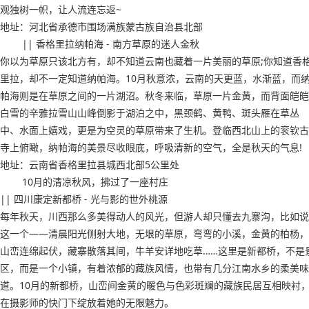
观独树一帜，让人流连忘返~
地址：河北省承德市围场满族蒙古族自治县北部
|| 香格里拉纳帕海 - 南方草原的迷人金秋
你以为草原只该北方有，却不知道云南也藏着一片美丽的草原;你知道香
里拉，却不一定知道纳帕海。10月秋意浓，云南的天更蓝，水渐蓝，而
帕海则是在草原之间的一片湖沼。秋冬来临，草原一片金黄，而背面皑皑
白雪的辛雅拉雪山山峰倒影于湖泊之中，黑颈鹤、黄鸭、斑头雁在草丛
中、水面上嬉戏，更是为空灵的草原带来了生机。登临西北山上的衮钦古
寺上俯瞰，纳帕海的美景尽收眼底，呼吸清新的空气，全是秋天的气息!
地址：云南省香格里拉县城西北部5公里处
10月的清凉秋风，拂过了一座村庄
|| 四川康定新都桥 - 光与影的世外桃源
每年秋天，川西那么多美得动人的风光，但游人却只懂去九寨沟，比如说
这一个——清晨阳光侧射大地，无垠的草原，弯弯的小溪，金黄的柏杨，
山峦连绵起伏，藏寨散落其间，牛羊安详地吃草……这里是新都桥，不是
区，而是一个小镇，有着浓郁的藏族风情，也带有几分江南水乡的柔美味
道。10月的新都桥，山峦间金黄的暖色与色彩斑斓的藏族民居互相映衬
在摄影师的快门下绽放着她的无限魅力。