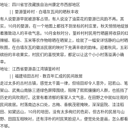
地址：四川省甘孜藏族自治州康定市西部地区
|| 婺源篁岭村 - 白墙灰瓦间的晒秋丰收
有人说婺源早就被游客占领，有人说没了油菜花的婺源已风韵不再。其
实，10月的婺源，在一个地图上都找不到坐标的村庄里，秋天悄悄地绽
着雅致动人的丰收气息。10月金秋时分，篁岭村村民用竹晒匾将收获的
辣椒、稻谷、玉米等农作物晾晒在晒架上，绘就了一幅安详恬静的山村晒
秋图，在白墙灰瓦的徽派民居的映衬下充满丰收的韵味。迎着秋风，五彩
缤纷的丰收果实，村民们的喜悦笑容，都足以让这个小小村落溢满小确
幸。
地址：江西省婺源县江湾镇篁岭村
|| 福建培田古村 - 数百年汇成的民间故居
走过太多的古村古镇，感觉太千篇一律，但培田却令人意外，冠若山、笔
架山、武夷山南脉三道绿色屏障围绕，阻隔了熙熙攘攘的人群，也抵挡了
历史的风吹雨打。这里有着浓郁的客家人文气息，在田野之中就似壮观的
民间故居。村落南边水口处，古梅、香枫茂密掩映，深深庭院、洼洼稻
田、如黛远山，10月的培田，没有太多绚烂的色彩，但古朴的民居与山
野、田园互相映衬，还有淳朴的村民笑脸迎人，便觉处处是画，怎么都看
不够。