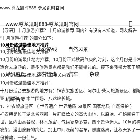
www.尊龙凯时888-尊龙凯时官网
世界奇观
文章正文
www.尊龙凯时888-尊龙凯时官网
十月旅游推荐？十月旅游推荐 国内-www.尊龙凯时888
千里不留行
2022年09月16日 19:12
155
0
www.尊龙凯时888-尊龙凯时官网
【导语】十月旅游推荐？十月旅游推荐 国内？有没有人知道，网友解答
“十月旅游推荐”的简介如下：
10月份旅游最佳地方推荐
景点排名
小众路线
自然风景
10月份旅游最佳地方推荐
10月份旅游最佳地方推荐。10月份正式秋高气爽的时刻，这个月份是非
适合去旅游的，很多旅游景点都是我们不能错过的。接下来我带大家了解
世界奇观
露营徒步
汽车
杂谈
10月份旅游最佳地方推荐的相关内容。
10月份旅游最佳地方推荐1
十月份适合去旅游的地方有：神农架旅游区、阿尔山·柴河旅游景区、稻
亚丁景区、、木兰围场、八达岭长城。
线路合集
1、神农架旅游区 （ 世界遗产 世界地质 5a景区 国家地质 自然保护 ）
神农架是位于湖北省西部一片群峰耸立的高大山地，以原始、神秘闻名于
世，区内山高谷深，林木茂密，气候复杂多变，四季景色迷人。10月的
农架，漫山遍野的绚烂，加上中间隐藏的瀑布，朦胧迷离，让秋天多了一
份神韵，一份仙气。