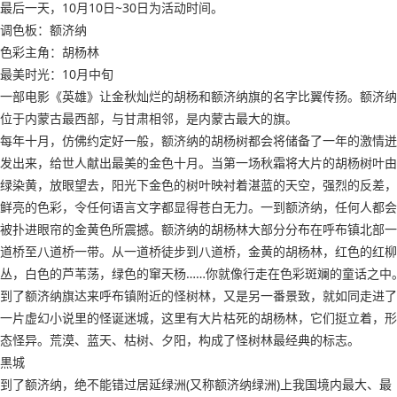
最后一天，10月10日~30日为活动时间。
调色板：额济纳
色彩主角：胡杨林
最美时光：10月中旬
一部电影《英雄》让金秋灿烂的胡杨和额济纳旗的名字比翼传扬。额济纳
位于内蒙古最西部，与甘肃相邻，是内蒙古最大的旗。
每年十月，仿佛约定好一般，额济纳的胡杨树都会将储备了一年的激情迸
发出来，给世人献出最美的金色十月。当第一场秋霜将大片的胡杨树叶由
绿染黄，放眼望去，阳光下金色的树叶映衬着湛蓝的天空，强烈的反差，
鲜亮的色彩，令任何语言文字都显得苍白无力。一到额济纳，任何人都会
被扑进眼帘的金黄色所震撼。额济纳的胡杨林大部分分布在呼布镇北部一
道桥至八道桥一带。从一道桥徒步到八道桥，金黄的胡杨林，红色的红柳
丛，白色的芦苇荡，绿色的窜天杨……你就像行走在色彩斑斓的童话之中
到了额济纳旗达来呼布镇附近的怪树林，又是另一番景致，就如同走进了
一片虚幻小说里的怪诞迷城，这里有大片枯死的胡杨林，它们挺立着，形
态怪异。荒漠、蓝天、枯树、夕阳，构成了怪树林最经典的标志。
黒城
到了额济纳，绝不能错过居延绿洲(又称额济纳绿洲)上我国境内最大、最