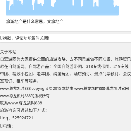
旅游地产是什么意思，文旅地产
抱歉，评论功能暂时关闭!
关于本站
自驾游网为大家提供全面的旅游攻略，去不同景点做不同准备，旅游资讯
尽在自驾游网。自驾游产品：全国自驾游带团、318专线带团、219专线
带团、精致小包团、老年团、纯游玩团、酒店预订、景点门票预订、会议
室预订、租车等服务。
www.尊龙凯时888 copyright © 2015 本站由
www.尊龙凯时888-尊龙凯时官网
www.尊龙凯时888的版权所有
联系www.尊龙凯时888
旅游咨询可通过如下方式：
qq：525924721
电话：