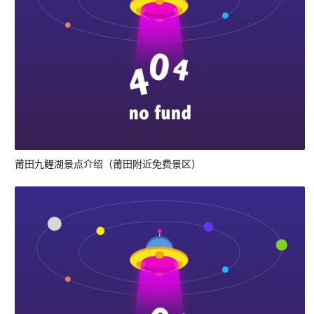
莆田九鲤湖景点介绍（莆田附近免费景区）