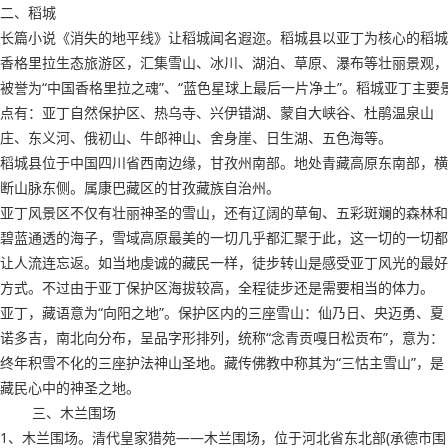
二、稻城
长篇小说《消失的地平线》让稻城闻名遐迩。稻城县以亚丁为核心的稻城
香格里拉生态旅游区，汇集雪山、冰川、湖泊、草原、瀑布等壮丽景观，
被誉为“中国香格里拉之魂”、“蓝色星球上最后一片净土”。稻城亚丁主要
点有：亚丁自然保护区、热乌寺、兴伊错湖、蒙自大峡谷、杜鹃温泉山
庄、东义河、俄初山、牛郎神山、舍身崖、日生湖、五色海等。
稻城县位于中国四川省西南边缘，甘孜州南部。地处青藏高原东南部，横
断山脉东侧。属康巴藏区的甘孜藏族自治州。
亚丁风景区不仅有壮丽神圣的雪山，还有辽阔的草甸、五彩斑斓的森林和
碧蓝通透的海子，雪域高原最美的一切几乎都汇聚于此，这一切的一切都
让人流连忘返。如当地虔诚的藏民一样，徒步转山是感受亚丁风光的最好
方式。不过由于亚丁保护区海拔较高，全程徒步还是需要相当的体力。
亚丁，藏语意为“向阳之地”。保护区内的三座雪山：仙乃日、央迈勇、夏
诺多吉，南北向分布，呈品字形排列，统称“念青贡嘎日松贡布”，意为：
终年积雪不化的三座护法神山圣地。藏传佛教中称其为“三怙主雪山”，是
藏民心中的神圣之地。
三、木兰围场
1、木兰围场。清代皇家猎苑——木兰围场，位于河北省东北部(承德市围