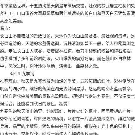
冬季童话世界。十五道沟望天鹅瀑布纵横交错，壮观的玄武岩立柱犹如鬼
斧神工。山口溪谷大草原绿草如茵伴着远处的长白山和蓝天白云犹如青藏
高原般美丽。
看点：
长白山不能错过的景致很多，天池作为长白山最著名、最壮观的景点，是
必须造访的，天池的水蓝得透彻，沉静清澈如碧玉一般，给人神秘莫测之
感。走进长白山大峡谷，沿着密林栈道，看刀削斧劈的峡谷和碎石熔岩，
仿佛看到了多年前熔岩翻滚，火山爆发的震撼场景。而在低山区白桦林
中，风吹过时，树叶沙沙响动，演奏出一曲森林之歌。
3.四川九寨沟
推荐理由：秋天是九寨沟最为灿烂的季节，五彩斑谰的红叶，彩林倒映在
明丽的湖水中。缤纷的落英在湖光流韵间漂浮。悠远的晴空湛蓝而碧净，
自然自造化中最美丽的景致充盈眼底，初秋时节走进九寨沟，不仅温度气
候适合，还能看到秋日的景色，超赞!
九寨沟的秋天漫山遍野、姹紫嫣红，片片火红的枫叶，团团黄栌的叶片，
郁郁葱葱的青松，辉辉煌煌的杨树，沐浴在一片金黄黛绿之中，绯红的救
兵粮，晶莹的小檗果，犹如串串夺目的玛瑙，镶嵌在五光十色的壁毯上，
山水云天，交相辉映，织成一幅使人心醉的金秋画卷。