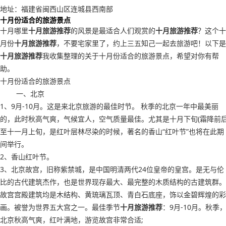
地址：福建省闽西山区连城县西南部
十月份适合的旅游景点
十月哪里
十月旅游推荐
的风景是最适合人们观赏的
十月旅游推荐
？这个十
月份
十月旅游推荐
，不要宅家里了，约上三五知己一起去旅游吧！以下是
十月旅游推荐
我收集整理的关于十月份适合的旅游景点，希望对你有帮
助。
十月份适合的旅游景点
一、北京
1、9月-10月。这是来北京旅游的最佳时节。 秋季的北京一年中最美丽
的，此时秋高气爽，气候宜人，空气质量最佳。尤其是十月下旬(霜降前后
至十一月上旬，是红叶层林尽染的时候，著名的香山“红叶节”也将在此期
间举行。
2、香山红叶节。
3、北京故宫，旧称紫禁城，是中国明清两代24位皇帝的皇宫。是无与伦
比的古代建筑杰作，也是世界现存最大、最完整的木质结构的古建筑群。
故宫宫殿建筑均是木结构、黄琉璃瓦顶、青白石底座，饰以金碧辉煌的彩
画。被誉为世界五大宫之一。最佳季节
十月旅游推荐
：9月-10月。秋季
北京秋高气爽，红叶满地，游览故宫非常合适;