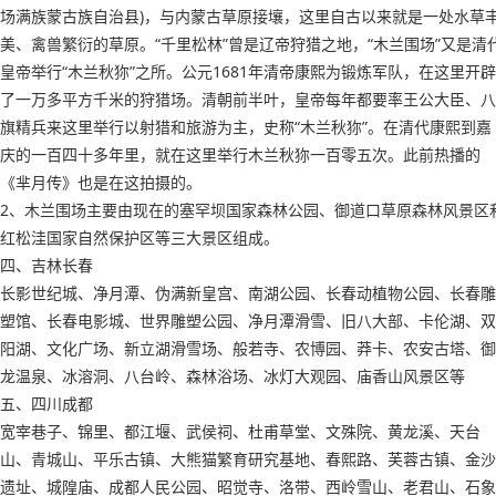
场满族蒙古族自治县)，与内蒙古草原接壤，这里自古以来就是一处水草
美、禽兽繁衍的草原。“千里松林”曾是辽帝狩猎之地，“木兰围场”又是清
皇帝举行“木兰秋狝”之所。公元1681年清帝康熙为锻炼军队，在这里开辟
了一万多平方千米的狩猎场。清朝前半叶，皇帝每年都要率王公大臣、八
旗精兵来这里举行以射猎和旅游为主，史称“木兰秋狝”。在清代康熙到嘉
庆的一百四十多年里，就在这里举行木兰秋狝一百零五次。此前热播的
《芈月传》也是在这拍摄的。
2、木兰围场主要由现在的塞罕坝国家森林公园、御道口草原森林风景区
红松洼国家自然保护区等三大景区组成。
四、吉林长春
长影世纪城、净月潭、伪满新皇宫、南湖公园、长春动植物公园、长春雕
塑馆、长春电影城、世界雕塑公园、净月潭滑雪、旧八大部、卡伦湖、双
阳湖、文化广场、新立湖滑雪场、般若寺、农博园、莽卡、农安古塔、御
龙温泉、冰溶洞、八台岭、森林浴场、冰灯大观园、庙香山风景区等
五、四川成都
宽宰巷子、锦里、都江堰、武侯祠、杜甫草堂、文殊院、黄龙溪、天台
山、青城山、平乐古镇、大熊猫繁育研究基地、春熙路、芙蓉古镇、金沙
遗址、城隍庙、成都人民公园、昭觉寺、洛带、西岭雪山、老君山、石象