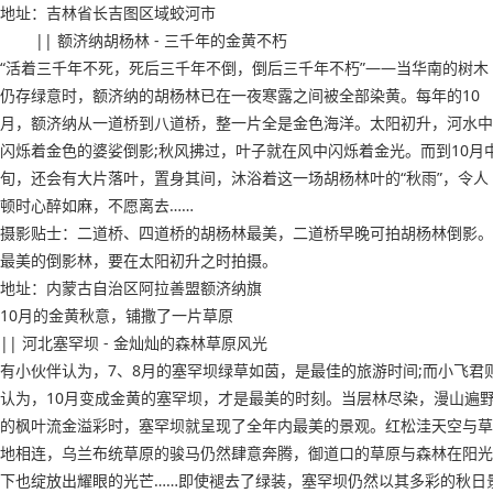
地址：吉林省长吉图区域蛟河市
|| 额济纳胡杨林 - 三千年的金黄不朽
“活着三千年不死，死后三千年不倒，倒后三千年不朽”——当华南的树木
仍存绿意时，额济纳的胡杨林已在一夜寒露之间被全部染黄。每年的10
月，额济纳从一道桥到八道桥，整一片全是金色海洋。太阳初升，河水中
闪烁着金色的婆娑倒影;秋风拂过，叶子就在风中闪烁着金光。而到10月
旬，还会有大片落叶，置身其间，沐浴着这一场胡杨林叶的“秋雨”，令人
顿时心醉如麻，不愿离去……
摄影贴士：二道桥、四道桥的胡杨林最美，二道桥早晚可拍胡杨林倒影。
最美的倒影林，要在太阳初升之时拍摄。
地址：内蒙古自治区阿拉善盟额济纳旗
10月的金黄秋意，铺撒了一片草原
|| 河北塞罕坝 - 金灿灿的森林草原风光
有小伙伴认为，7、8月的塞罕坝绿草如茵，是最佳的旅游时间;而小飞君
认为，10月变成金黄的塞罕坝，才是最美的时刻。当层林尽染，漫山遍
的枫叶流金溢彩时，塞罕坝就呈现了全年内最美的景观。红松洼天空与草
地相连，乌兰布统草原的骏马仍然肆意奔腾，御道口的草原与森林在阳光
下也绽放出耀眼的光芒……即使褪去了绿装，塞罕坝仍然以其多彩的秋日