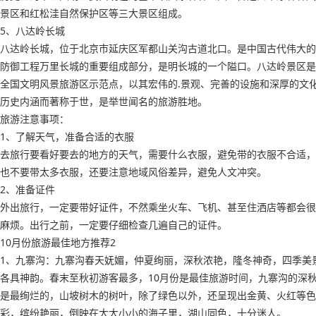
景区和红松洼自然保护区等三大景区组成。
5、八达岭长城
八达岭长城，位于北京市延庆区军都山关沟古道北口。是中国古代伟大的
防御工程万里长城的重要组成部分，是明长城的一个隘口。八达岭景区是
全国文明风景旅游区示范点，以其宏伟的.景观、完善的设施和深厚的文
历史内涵而著称于世，是举世闻名的旅游胜地。
旅游注意事项：
1、了解天气，准备合适的衣服
去旅行要看好要去的地方的天气，需要什么衣服，避免带的衣服不合适，
也不要带太多衣服，还要注意地域风俗差异，避免人文冲突。
2、准备证件
外出旅行，一定要带好证件，不然乘坐火车、飞机、甚至住洒店等都会很
麻烦。出行之前，一定要仔细检查几遍自己的证件。
10月份旅游最佳地方推荐2
1、九寨沟：九寨沟春天妩媚，仲夏绚丽，深秋浓艳，隆冬神奇，四季美
各具神韵。春末至秋初游客最多，10月份是最佳旅游时间，九寨沟的深
是最绚烂的，山坡树木的树叶，除了绿色以外，还呈现出金黄、火红等色
彩，缤纷艳丽，倒映在大大小小的海子里，湖山同色，十分迷人。