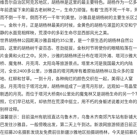
维吾尔自治区阿克苏地区，胡杨林是这里的最主要特色。胡杨作为一亿多
年前遗留下来的最古老树种之一，生命力顽强，有着“生而不死一千年，
而不倒一千年，倒而不朽一千年”的美誉。沙雅县是胡杨树的主要生长区
一。金秋十月，正是胡杨林最美的时候，金黄色的胡杨与湛蓝的天空和宁
静的水面竞相辉映，荒漠中的多彩生命尽显西部风光之美。
世界胡杨林公园距离沙雅县城约35公里，是一个原生态的胡杨林自然公
园，这里的胡杨树千姿百态、苍劲挺拔，金秋时节将使你的眼睛陷落在一
片金黄和火红之中。另外，沙雅的胡杨林还分布在塔河外滩、塔河沙雅大
桥、魔鬼林、月亮湾、太阳岛等旅游景点。塔里木河是我国最大的内陆
河，全长2400多公里，沙雅县的塔河两岸有着原始胡杨林以及众多的湿
地、红柳和甘草。一到十月，各种绚烂的颜色交织在一起，美得让人窒
息。月亮湾位于塔河北岸，胡杨林组成了一道弯月形状，远观如一弯晶莹
剔透的月亮。而位于塔河大桥南6公里处的魔鬼林又是胡杨生命的另一个
照，它们早已枯死，却依然在荒漠中挺立，用不朽的身躯述说着对生命的
别样诠释。
温馨提示：目前温州有航班直达乌鲁木齐，乌鲁木齐南郊汽车站有卧铺大
巴发往沙雅县，一般傍晚出发，第二天上午到达。新浪网旅游频道日前正
在招募20名摄影发烧友免费前往新疆沙雅地区拍摄胡杨林，今天是招募