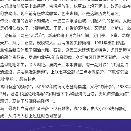
人们出海前都要上岛祭拜，带活鸡放生，以至岛上鸡群满山，故妈屿岛亦
称放鸡山。现庙前有座雄鸡雕塑，色彩斑斓，正是这段历史的写照。
传说，老庙的香炉不知何故，一连三次滚落山坡，引起人们的猜测，大概
是妈祖住得久了，想搬新居。于是，在香炉落地处，又建起一座新庙。岛
上遂有新旧两座“天后庙”。新庙始建于清光绪年间，分门亭、下堂、龙虎
天井、拜厅、正堂，规模较大。后两庙皆失修倾塌，1981年重新修建。
重修后新庙体现了潮汕木雕、石刻、嵌瓷三大建筑艺术特色，尤其是屋脊
的薛仁贵征东、罗通扫北等6组嵌瓷塑像，久经海风日晒而不褪色，人物
造型栩栩如生，令人叫绝。庙内天后娘娘像前，有一副对联：“江河湖泊
清波浪，通达远近逍遥游”，上联七字全部以三点水做偏旁，下联偏旁全
部“坐船”，颇有特色。
鸾山有座“观海亭”，因1962年陶铸同志登岛倡建，又称“陶铸亭”。1983年
2月，著名书画家刘海粟87岁时留下“妈屿碧海飞白浪，天风海涛曲末终”
题词，现刻于醉潮楼前雕塑上。
岛上最高处立有观世音菩萨巨型石雕像，高12米，由大小105块石雕砌
成，从海湾大桥上过往时皆可望见