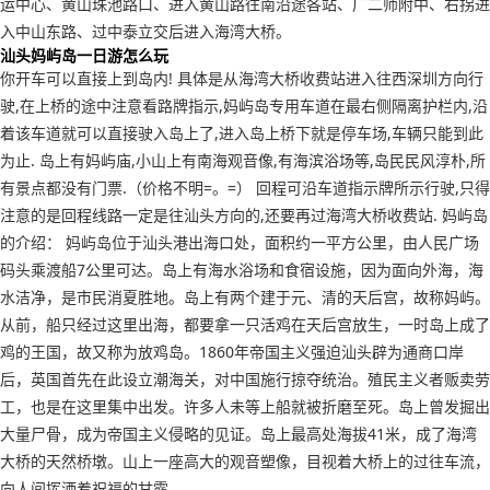
运中心、黄山珠池路口、进入黄山路往南沿途各站、广二师附中、右拐进
入中山东路、过中泰立交后进入海湾大桥。
汕头妈屿岛一日游怎么玩
你开车可以直接上到岛内! 具体是从海湾大桥收费站进入往西深圳方向行
驶,在上桥的途中注意看路牌指示,妈屿岛专用车道在最右侧隔离护栏内,沿
着该车道就可以直接驶入岛上了,进入岛上桥下就是停车场,车辆只能到此
为止. 岛上有妈屿庙,小山上有南海观音像,有海滨浴场等,岛民民风淳朴,所
有景点都没有门票.（价格不明=。=） 回程可沿车道指示牌所示行驶,只得
注意的是回程线路一定是往汕头方向的,还要再过海湾大桥收费站. 妈屿岛
的介绍： 妈屿岛位于汕头港出海口处，面积约一平方公里，由人民广场
码头乘渡船7公里可达。岛上有海水浴场和食宿设施，因为面向外海，海
水洁净，是市民消夏胜地。岛上有两个建于元、清的天后宫，故称妈屿。
从前，船只经过这里出海，都要拿一只活鸡在天后宫放生，一时岛上成了
鸡的王国，故又称为放鸡岛。1860年帝国主义强迫汕头辟为通商口岸
后，英国首先在此设立潮海关，对中国施行掠夺统治。殖民主义者贩卖劳
工，也是在这里集中出发。许多人未等上船就被折磨至死。岛上曾发掘出
大量尸骨，成为帝国主义侵略的见证。岛上最高处海拔41米，成了海湾
大桥的天然桥墩。山上一座高大的观音塑像，目视着大桥上的过往车流，
向人间挥洒着祝福的甘露。