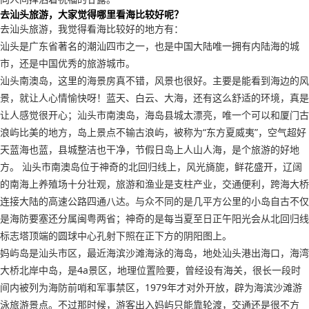
去汕头旅游，大家觉得哪里看海比较好呢？
去汕头旅游，我觉得看海比较好的地方有：
汕头是广东省著名的潮汕四市之一，也是中国大陆唯一拥有内陆海的城
市，还是中国优秀的旅游城市。
汕头南澳岛，这里的海景房真不错，风景也很好。主要是能看到海边的风
景，就让人心情愉快呀！蓝天、白云、大海，还有这么舒适的环境，真是
让人感觉很开心；汕头市南澳岛，海岛县城太漂亮，唯一个可以和厦门古
浪屿比美的地方，岛上景点不输古浪屿，被称为“东方夏威夷”，空气超好
天蓝海也蓝，县城整洁也干净，节假日岛上人山人海，是个旅游的好地
方。 汕头市南澳岛位于神奇的北回归线上，风光旖旎，鲜花盛开，辽阔
的南海上养殖场十分壮观，旅游和渔业是支柱产业，交通便利，跨海大桥
连接大陆的高速公路四通八达。与众不同的是几平方公里的小岛自古不仅
是海防要塞还分属闽粤两省；神奇的是每当夏至日正午阳光会从北回归线
标志塔顶端的圆球中心孔射下照在正下方的阴阳图上。
妈屿岛是汕头市区，最近海滨沙滩海泳的海岛，地处汕头港出海口，海湾
大桥北岸中岛，是4a景区，地理位置险要，曾经设有海关，很长一段时
间内被列为海防前哨和军事禁区，1979年才对外开放，辟为海滨沙滩游
泳旅游景点。不过那时候，游客出入妈屿只能靠轮渡，交通还是很不方