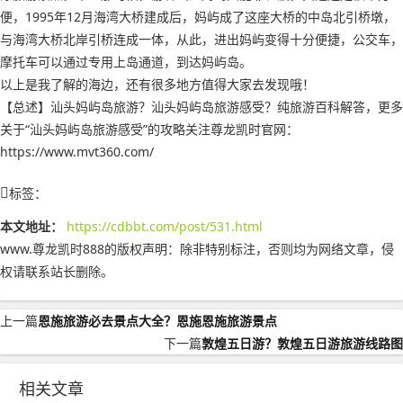
便，1995年12月海湾大桥建成后，妈屿成了这座大桥的中岛北引桥墩，
与海湾大桥北岸引桥连成一体，从此，进出妈屿变得十分便捷，公交车，
摩托车可以通过专用上岛通道，到达妈屿岛。
以上是我了解的海边，还有很多地方值得大家去发现哦！
【总述】汕头妈屿岛旅游？汕头妈屿岛旅游感受？纯旅游百科解答，更多
关于“汕头妈屿岛旅游感受”的攻略关注尊龙凯时官网：
https://www.mvt360.com/
标签：
本文地址：
https://cdbbt.com/post/531.html
www.尊龙凯时888的版权声明：
除非特别标注，否则均为网络文章，侵
权请联系站长删除。
上一篇
恩施旅游必去景点大全？恩施恩施旅游景点
下一篇
敦煌五日游？敦煌五日游旅游线路图
相关文章