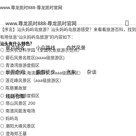
www.尊龙凯时888-尊龙凯时官网
自然风景
文章正文
www.尊龙凯时888-尊龙凯时官网
汕头妈屿岛旅游？汕头妈屿岛旅游感受-www.尊龙凯时888
人之常情
2022年09月16日 20:12
117
0
www.尊龙凯时888-尊龙凯时官网
【序言】汕头妈屿岛旅游？汕头妈屿岛旅游感受？来看看旅游百科，找到
有用信息“汕头妈屿岛旅游”的内容如下：
汕头有什么特色？
景点排名
小众路线
自然风景
◎ 汕头农业科学园（全国农业旅游示范点）
◎ 礐石风景名胜区(aaaa级旅游区)
◎ 青澳湾旅游度假区
世界奇观
露营徒步
汽车
杂谈
◎ 中信高尔夫海滨度假村（aaaa级旅游区）
◎ 莲花峰风景区（aaa级旅游区）
◎ 陈慈黉故居
◎ 北山湾旅游度假区
线路合集
◎ 塔山风景区 200
◎ 南澳风能发电场
◎ 妈屿岛
◎ 潮阳大峰风景区
◎ 澄海郑王墓