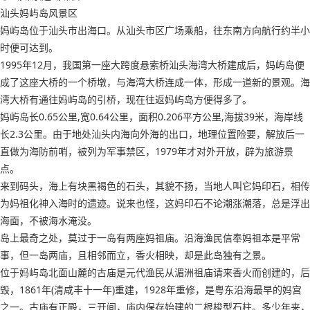
汕头妈屿岛风景区
妈屿岛位于汕头市出海口。从汕头市区广场乘船，往东南方向航行约半小
时便可达到。
1995年12月，我国第一座大跨度悬索桥汕头海湾大桥建成后，妈屿岛便
成了这座大桥的一个桥墩，与海湾大桥连成一体，形成一道新的景观。海
湾大桥有通往妈屿岛的引桥，现在往返妈屿岛方便得多了。
妈屿岛长0.65公里,宽0.64公里，面积0.206平方公里,海拔39米，海岸线
长2.3公里。由于地处汕头内海向外海的出口，地理位置险要，解放后一
直做为海防前哨，被列为军事禁区，1979年才对外开放，辟为旅游景
点。
来到码头，海上有块黑褐色的石头，其貌不扬，当地人叫它妈印石，相传
为妈祖化神入海时的遗迹。说来也怪，这妈印石不论潮涨潮落，总是浮出
海面，不被海水淹没。
岛上最奇之处，莫过于一岛有两座妈祖庙。沿海渔民信奉妈祖本是平常
事，但一岛两庙，且相邻而立，香火相映，却是此岛独有之景。
位于妈屿岛北面山麓的古庙是元代渔民从湄洲祖庙请来香火而创建的，后
毁，1861年(清咸丰十一年)重建，1928年重修，是粤东沿海最早的妈宫
之一。古庙有正殿，三开间，庙内保存始建的二根梭型石柱。多少年来，