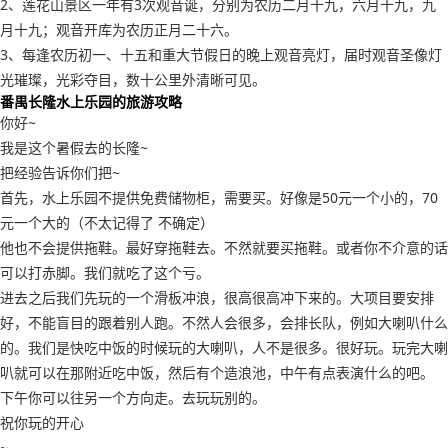
2、莲花山景区一年有3次观音诞，分别为农历二月十九，六月十九，九
月十九；观音开库为农历正月二十六。
3、每逢农历初一、十五和重大节假日的晚上观音亮灯，届时观音圣像灯
光璀璨，光彩夺目，数十公里外清晰可见。
番禺长隆水上乐园的旅游攻略
你好~
我是这个暑假去的长隆~
把经验告诉你们把~
首先，水上乐园不提供免费储物柜，需要买。好像是50元一个小的，70
元一个大的（不太记得了 不确定）
他也不会提供拖鞋。最好穿拖鞋去。不然就要买拖鞋。或者你不介意的话
可以打赤脚。我们就吃了这个亏。
进去之后我们先玩的一个滑板冲浪，很高很高冲下来的。大项目要安排
好，不能盲目的跟着别人跑。不然人会很多，会排长队，例如大喇叭什么
的。我们是快吃中饭的时候玩的大喇叭，人不是很多。很好玩。玩完大喇
叭就可以在那附近吃中饭，然后有个造浪池，中午有点表演什么的吧。
下午你可以往另一个方向走。去玩玩别的。
祝你玩的开心
~