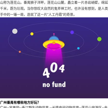
山称为莲花山。番禺狮子洋畔，莲花山山麓，矗立着一片赤岩峭壁，绵延
千米，蔚为壮观。当你惊叹大自然的鬼斧神工时，也许没有想到，是人类
手中的一锤一凿，造就了这一片“人工丹霞”的奇景。
广州番禺有哪些地方好玩？
广州--宝墨园--香江野生动物世界 --长隆夜间动物世界--莲花山旅游区--金