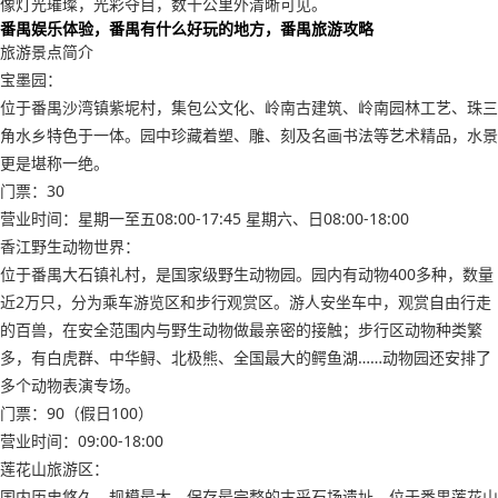
像灯光璀璨，光彩夺目，数十公里外清晰可见。
番禺娱乐体验，番禺有什么好玩的地方，番禺旅游攻略
旅游景点简介
宝墨园：
位于番禺沙湾镇紫坭村，集包公文化、岭南古建筑、岭南园林工艺、珠三
角水乡特色于一体。园中珍藏着塑、雕、刻及名画书法等艺术精品，水景
更是堪称一绝。
门票：30
营业时间：星期一至五08:00-17:45 星期六、日08:00-18:00
香江野生动物世界：
位于番禺大石镇礼村，是国家级野生动物园。园内有动物400多种，数量
近2万只，分为乘车游览区和步行观赏区。游人安坐车中，观赏自由行走
的百兽，在安全范围内与野生动物做最亲密的接触；步行区动物种类繁
多，有白虎群、中华鲟、北极熊、全国最大的鳄鱼湖……动物园还安排了
多个动物表演专场。
门票：90（假日100）
营业时间：09:00-18:00
莲花山旅游区：
国内历史悠久、规模最大、保存最完整的古采石场遗址。位于番禺莲花山