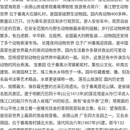
箔望海观音 --余荫山房或参观番禺博物馆 旅游景点简介： 香江野生动物
世界 位于番禺大石镇礼村，是国家级野生动物园。园内有动物400多种，
数量近2万只，分为乘车游览区和步行观赏区。游人安坐车中，观赏自由
行走的百兽，在安全范围内与野生动物做最亲密的接触；步行区动物种类
繁多，有白虎群、中华鲟、北极熊、全国最大的鳄鱼湖……动物园还安排
了多个动物表演专场。 长隆夜间动物世界 位于广州番禺迎宾路，是中国
首家也是世界最大的夜间动物世界，园内生活着许多昼伏夜出的可爱动
物，您将感受到动物在自然界中最真的一面。另外，这里还有中外演员与
动物的同台表演。 宝墨园 位于番禺沙湾镇紫坭村，集包公文化、岭南古
建筑、岭南园林工艺、珠三角水乡特色于一体。园中珍藏着塑、雕、刻及
名画书法等艺术精品，水景更是堪称一绝。 莲花山旅游区 国内历史悠
久、规模最大、保存最完整的古采石场遗址。位于番禺莲花山镇，是省级
名胜风景区。建于明朝万历四十年(公元1612年)的莲花塔是从伶仃洋进入
珠江口的船只作为进入省城广州的标志，故有“省会华表”之称；塔南面的
半山平地上耸立着一座耀光烁金的青铜观音贴金立像，名曰：望海观音，
是目前世界上最高的箔金观音像。 余荫山房 广东四大名园之一，又名余
荫园，位于番禺南村镇北大街。清代同治六年(1867年)兴建，距今132
年，全园建筑面积1589平方米，以“小巧玲珑”、“藏而不露”和“缩龙成寸”