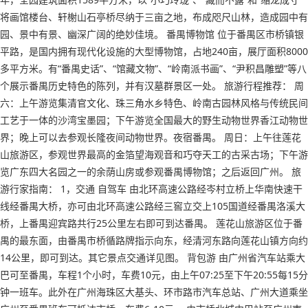
将画馆楼台、轩榭山石亭桥尽纳于三亩之地，布成咫尺山林，造成园中有
园、景中有景、幽深广阔的绝妙佳境。 番禺博物馆 位于番禺区市桥镇银
平路，是国内拥有现代化设施的大型博物馆，占地240亩，展厅面积8000
多平方米。有“番禺史话”、“馆藏文物”、“岭南派书画”、“尹积昌雕塑”等八
个展示番禺历史特色的陈列，并有汉墓群景区一处。 旅游行程推荐： 周
六：上午游览集清官文化、珠三角水乡特色、岭南古园林风格与传统民间
工艺于一体的沙湾宝墨园；下午游览全国最大的野生动物世界香江动物世
界；晚上可以去参观长隆夜间动物世界。夜宿番禺。 周日：上午往莲花
山旅游区，参观世界最高的金箔望海观音和巧夺天工的古采古场；下午游
览广东四大名园之一的余荫山房或参观番禺博物馆；之后返回广州。 旅
游行家指南： 1，交通 自驾车 由北环高速公路经岑村立桥上华南快速干
线经番禺大桥，亦可由北环高速公路经三窖立交上105国道经番禺洛溪大
桥，上番禺迎宾路共行25公里左右即可到达番禺。 莲花山旅游区位于番
禺的最东面，由番禺市桥循路牌指示向东，经清河东路向莲花山镇方向约
14公里，即可到达。其它景点交通详见图。 背包游 由广州省汽车站乘大
巴可至番禺，车程1个小时，车费10元，由上午07:25至下午20:55每15分
钟一班车。此外在广州海珠区大基头、环市路市汽车总站、广州大道乘坐