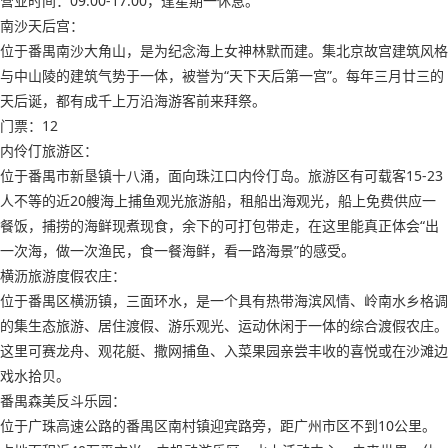
营业时间：09:00-17:00，逢星期一休息。
南沙天后宫：
位于番禺南沙大角山，是为纪念海上女神林默而建。集北京故宫建筑风格
与中山陵的建筑气势于一体，被誉为“天下天后第一宫”。每年三月廿三的
天后诞，都有成千上万沿海游客前来拜祭。
门票：12
内伶仃旅游区：
位于番禺市新垦镇十八涌，面向珠江口内伶仃岛。旅游区有可载客15-23
人不等的近20艘海上捕鱼观光旅游船，租船出海观光，船上免费供应一
餐饭，捕捞的海鲜现煮现食，余下的可打包带走，在这里能真正体会“出
一次海，做一次渔民，食一餐海鲜，看一路海景”的感受。
横沥旅游度假农庄：
位于番禺区横沥镇，三面环水，是一个具有热带海滨风情、岭南水乡格调
的集生态旅游、居住渡假、游乐观光、运动休闲于一体的综合渡假农庄。
这里可赛龙舟、观花艇、撒网捕鱼、入菜果园亲尝丰收的喜悦或在沙滩边
戏水拾贝。
番禺森美反斗乐园：
位于广珠高速公路的番禺区南村镇迎宾路旁，距广州市区不到10公里。