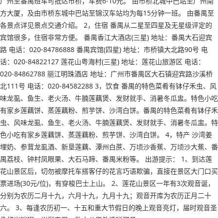
广州至番禺班车可抵达市桥，车费6-10元。 由市桥北城中巴站至广州南
方大厦，及由市桥东城中巴站至锦汉车站均为每15分钟一班。 由番禺至
各景点详见景点交通介绍。 2，住宿 番禺从二星至四星及无星级评定的
宾馆很多，住宿非常方便。 番禺香江大酒店(三星) 地址：番禺大石迎宾
路 电话：020-84786888 番禺宾馆(四星) 地址：市桥镇大北路90号 电
话：020-84822127 莲花山粤海村(三星) 地址：莲花山旅游区 电话：
020-84862788 丽江明珠酒店 地址：广州市番禺区大石镇迎宾路沙溪桥
北111号 电话：020-84582288 3，饮食 番禺的特色菜肴有钵仔禾虫、风
味龙虱、鱼生、老火汤、牛腩莲藕煲、发财就手、消暑冬瓜盅。特色小吃
有家乡莲藕饼、蒸莲藕粉、煎芋饼、沙湾白饼。番禺的特色菜肴有钵仔禾
虫、风味龙虱、鱼生、老火汤、牛腩莲藕煲、发财就手、消暑冬瓜盅。特
色小吃有家乡莲藕饼、蒸莲藕粉、煎芋饼、沙湾白饼。 4，特产 沙湾姜
埋奶、参茸龙虱酒、新垦莲藕、潭州白蔗、万顷沙香蕉、万顷沙大蕉、番
禺荔枝、钟村凤眼果、大石马蹄、番禺米粉等。 出游提示： 1、到达莲
花山景区后，切勿被摩托车搭客仔的花言巧语欺骗，直接在景区大门口买
票进场(30元/位)，有穿梭巴士上山。 2、莲花山景区一年有3次观音诞，
分别为农历二月十九，六月十九，九月十九；观音开库为农历正月二十
六。 3、每逢农历初一、十五和重大节假日的晚上观音亮灯，届时观音圣