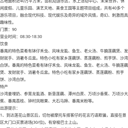
占地面积近40万平方米，由机动游乐区、水上活动中心、未来世界、休
闲度假、儿童乐园、演艺天地、美食王国等主题项目组成，共有40多个
游乐项目，融合现代科技、现代娱乐及奇异的域外风情，奇幻、刺激而具
趣味性。
门票：90
营业时间：08:30-18:30
饮食
番禺的特色菜肴有钵仔禾虫、风味龙虱、鱼生、老火汤、牛腩莲藕煲、发
财就手、消暑冬瓜盅。特色小吃有家乡莲藕饼、蒸莲藕粉、煎芋饼、沙湾
白饼。番禺的特色菜肴有钵仔禾虫、风味龙虱、鱼生、老火汤、牛腩莲藕
煲、发财就手、消暑冬瓜盅。特色小吃有家乡莲藕饼、蒸莲藕粉、煎芋
饼、沙湾白饼。
特产
沙湾姜埋奶、参茸龙虱酒、新垦莲藕、潭州白蔗、万顷沙香蕉、万顷沙大
蕉、番禺荔枝、钟村凤眼果、大石马蹄、番禺米粉等。
出游提示：
1、到达莲花山景区后，切勿被摩托车搭客仔的花言巧语欺骗，直接在景
区大门口买票进场(30/位)，有穿梭巴士上山。