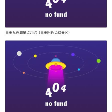
莆田九鲤湖景点介绍（莆田附近免费景区）