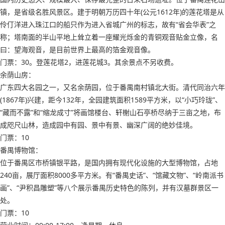
镇，是省级名胜风景区。建于明朝万历四十年(公元1612年)的莲花塔是从
伶仃洋进入珠江口的船只作为进入省城广州的标志，故有“省会华表”之
称；塔南面的半山平地上耸立着一座耀光烁金的青铜观音贴金立像，名
曰：望海观音，是目前世界上最高的箔金观音像。
门票：30。登莲花塔2，进莲花城3。其余景点不另收费。
余荫山房：
广东四大名园之一，又名余荫园，位于番禺南村镇北大街。清代同治六年
(1867年)兴建，距今132年，全园建筑面积1589平方米，以“小巧玲珑”、
“藏而不露”和“缩龙成寸”将画馆楼台、轩榭山石亭桥尽纳于三亩之地，布
成咫尺山林，造成园中有园、景中有景、幽深广阔的绝妙佳境。
门票：10
番禺博物馆：
位于番禺区市桥镇银平路，是国内拥有现代化设施的大型博物馆，占地
240亩，展厅面积8000多平方米。有“番禺史话”、“馆藏文物”、“岭南派书
画”、“尹积昌雕塑”等八个展示番禺历史特色的陈列，并有汉墓群景区一
处。
门票：10