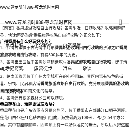
www.尊龙凯时888-尊龙凯时官网
世界奇观
文章正文
www.尊龙凯时888-尊龙凯时官网
番禺旅游攻略自由行攻略？番禺附近一日游攻略-www.尊龙凯时888
旅游情报部门
2022年09月16日 20:48
95
0
www.尊龙凯时888-尊龙凯时官网
【前言】番禺旅游攻略自由行攻略？番禺附近一日游攻略？攻略问题解
答，快速解疑答惑“番禺旅游攻略自由行攻略”的正文如下：
广州番禺有什么好玩好吃的？
景点排名
小众路线
自然风景
1、沙湾古镇位于古海湾半月形
番禺旅游攻略自由行攻略
的沙滩之畔
番禺
旅游攻略自由行攻略
，有着800多年的历史。
2、番禺宝墨园位于番禺沙湾镇紫坭村
番禺旅游攻略自由行攻略
，建于清
世界奇观
露营徒步
汽车
杂谈
朝末年。
3、岭南印象园位于广州大学城所在的小谷围岛。景区内富有特色的街
巷、宗祠、民居和店铺
番禺旅游攻略自由行攻略
，充分展现
番禺旅游攻略
自由行攻略
了岭南文化的精华。
线路合集
4、番禺还有很多森林公园可以游玩。
番禺莲花山、海鸥岛游玩攻略？
番禺莲花山是广东省重点风景名胜区，位于番禺市东部珠江口狮子河畔。
莲花山由48座红色砂岩低山组成，海拔最高为108米，占地2.54平方公
里。其中有座麒麟峰，因峰顶上有一块酷似莲花的岩石，所以后人把这座