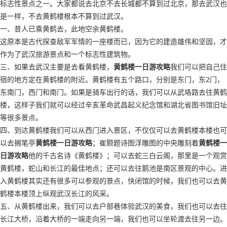
标志性景点之一。大家都说去北京不去长城都不算到过北京，那去武汉也
是一样，不去黄鹤楼根本不算到过武汉。
一、昔人已乘黄鹤去，此地空余黄鹤楼。
这原本是古代探查敌军军情的一座楼而已，因为它的建造雄伟和坚固，才
作为了武汉旅游景点和一个标志性建筑物。
三、如果去武汉主要是去看黄鹤楼，
黄鹤楼一日游攻略
我们可以把自己住
宿的地方定在黄鹤楼的附近。黄鹤楼有五个路口，分别是东门，东2门，
东南门，西门和南门。如果是骑车出行的话，我们可以从武珞路去往黄鹤
楼，这样子我们就可以经过辛亥革命武昌起义纪念馆和湖北省图书馆旧址
等很多景点。
四、到达黄鹤楼我们可以从西门进入景区，不仅仅可以去黄鹤楼本楼也可
以去搁笔亭
黄鹤楼一日游攻略
；崔颢题诗图浮雕图的中央雕刻着
黄鹤楼一
日游攻略
他的千古名诗《黄鹤楼》；可以去蛇三白云阁，那里是一个观赏
黄鹤楼，蛇山和长江的最佳地点；还可以去往鹅池是南区景观的中心。进
入黄鹤楼其实还有很多可以参观的景点，快闭馆的时候，我们也可以去黄
鹤楼本楼顶上纵观武汉长江的风采。
五、从黄鹤楼出来，我们可以去户部巷体验武汉的美食，我们也可以去往
长江大桥，沿着大桥的一端走向另一端，我们也可以坐轮渡去往另一边。