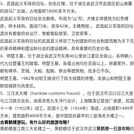
3、武昌起义军政府旧址，别名红楼，位于湖北省武汉市武昌区蛇山南麓
的阅马厂北端，占地面积18000多平方米。
武昌起义军政府旧址坐北朝南，布局为“山”形，大楼主体建筑为红色楼
房，砖木结构，面阔73米，进深42米，主楼两层 。 武昌起义军政府旧址
遗存有都督府会议厅、黎都督起居室、卫官室等 。
武昌起义军政府旧址的武昌首义体现了为创建新的社会制度而敢为天下先
的革命精神和建设新社会的建设精神，具有重要的历史价值。
4、明楚王墓，位于湖北省武汉市东南40公里处江夏区龙泉山，系明朝八
代九位楚藩王的陵寝。明楚王墓，各寝占地均在百亩以上，除墓冢外，原
都有碑亭、茔城、大殿、配殿、祭台等建筑物，现多已不存。
明楚王墓，1982年对昭王陵进行了较大规模的修整。龙泉山和明楚王墓
群现被辟为风景区。
5、江汉关大楼（hankow customs house），位于武汉市汉口沿江大道
与江汉路交会处，由英资思九生洋行设计，上海魏清记营造厂承建，民国
十一年（1922年）动工，民国十三年（1924年）落成，占地面积1499平
方米，建筑面积4009平方米，是中国现存最早的三座海关大楼之一。
去黄鹤楼游玩，有什么好的旅游攻略？
黄鹤楼是江南三大名楼之一，黄鹤楼位于武汉市武汉
黄鹤楼一日游攻略
的