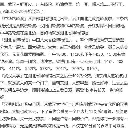
面、武汉三鲜豆皮、广东肠粉、奶油香蕉、炕土豆、糯米鸡……不行了，
小编口水已经开始泛滥了！
『中华路轮渡』从户部巷吃饱喝足出来，沿江向北走就是轮渡啦，三条路
线分别是黄鹤楼轮渡、汉阳门轮渡和中华路轮渡，开往对岸不同目的地。
中华路轮渡在最北边，目的地就是湖北省博物馆啦！
『湖北省博物馆』中国八大省级博物馆之一。整个博物馆为楚王宫造型，
分为几个展馆。四大镇馆之宝为：越王勾践剑、曾侯乙编钟、郧县人头骨
化石、元青花四爱图梅瓶。上午10:30、11:30和下午14:30、15:30有编
钟表演。每周一闭馆，请注意。省博门口有不少公交可到：14路、402
路、 411路、 552路、578路、 701路、 709路、810路。
『武汉大学』在湖北省博物馆出来之后坐402路公交，到东湖大道凌波门
下，就是武大的某一个门了，面朝东湖，人迹罕至，感觉好棒！进去之后
可以朝左手边走，爬到珞珈山上去看日落，感受“秋水共长天一色”的美
好！
『汉秀剧场』看完日落，从武汉大学打个出租车到武汉中央文化区的汉秀
剧场，大概也就10元，下了车你会看见一个巨大的“红灯笼”建筑，那便是
汉秀剧场。买一张汉秀票，不同座位有不同的价位，但是你每一处都有不
同的精彩！光是演员阵容就堪比是一线，不仅在90分钟的表演中可以看