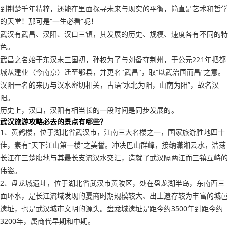
到荆楚千年精粹，还能在里面探寻未来与现实的平衡，简直是艺术和哲学
的天堂！那可是“一生必看”呢！
武汉有武昌、汉阳、汉口三镇，其发展的历史、规模、速度各有不同的特
色。
武昌之名始于东汉末三国初，孙权为了与刘备夺荆州，于公元221年把都
城从建业（今南京）迁至鄂县，并更名"武昌"，取“以武治国而昌”之意。
汉阳一名的来历与汉水密切相关，古语“水北为阳，山南为阳”，故名汉
阳。
历史上，汉口，汉阳有相当长的一段时间是同步发展的。
武汉旅游攻略必去的景点有哪些？
1、黄鹤楼，位于湖北省武汉市，江南三大名楼之一，国家旅游胜地四十
佳，素有“天下江山第一楼”之美誉。冲决巴山群峰，接纳潇湘云水，浩荡
长江在三楚腹地与其最长支流汉水交汇，造就了武汉隔两江而三镇互峙的
伟姿。
2、盘龙城遗址，位于湖北省武汉市黄陂区，处在盘龙湖半岛，东南西三
面环水，是长江流域发现的夏商时期规模较大、出土遗存较为丰富的城邑
遗址，也是武汉城市文明的源头。盘龙城遗址是距今约3500年到距今约
3200年，属商代早期和中期。