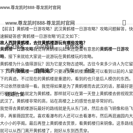
www.尊龙凯时888-尊龙凯时官网
世界奇观
文章正文
www.尊龙凯时888-尊龙凯时官网
黄鹤楼一日游攻略？武汉黄鹤楼一日游攻略-www.尊龙凯时888
亭亭玉立
2022年09月16日 21:12
901
0
www.尊龙凯时888-尊龙凯时官网
【前言】黄鹤楼一日游攻略？武汉黄鹤楼一日游攻略？攻略问题解答，快
速解疑答惑“黄鹤楼一日游攻略”的正文如下：
故人西辞黄鹤楼，去往黄鹤楼游玩有哪些攻略？
景点排名
小众路线
自然风景
黄鹤楼一日游攻略
我觉得黄鹤楼玩起来还是蛮有意思的
黄鹤楼一日游攻
略
，接下来就给大家说一说游玩在黄鹤楼玩的攻略。
黄鹤楼为什么值得游玩？因为它是文物古迹啊。古往今来多少诗人为它留
世界奇观
露营徒步
汽车
杂谈
下了诗句
黄鹤楼一日游攻略
，只要进到黄鹤楼里面还可以看到以前的人留
下的真迹。不过现在的黄鹤楼是重建的，看到的也只是后人模仿的东西。
不过依然很值得一看。我觉得如果是为了黄鹤楼而去武汉的话，那最好是
行程的第一站就定为黄鹤楼。那样就可以在第一天登上黄鹤楼去俯视观赏
线路合集
武汉了。黄鹤楼非常的高，站在高楼之上的感觉也是非常好的。
我觉得去黄鹤楼游玩最好的路线就是先从东门进，然后去岳飞铜像和岳飞
亭，再紫薇园赏花。喜欢看瀑布的人还可以去看瀑布，然后再逛遍园内大
大小小的亭阁。最后再登上黄鹤楼去赏景，看黄鹤楼归来铜像。这条路线
就可以从西门离开黄鹤楼了，刚好从东到西贯穿。