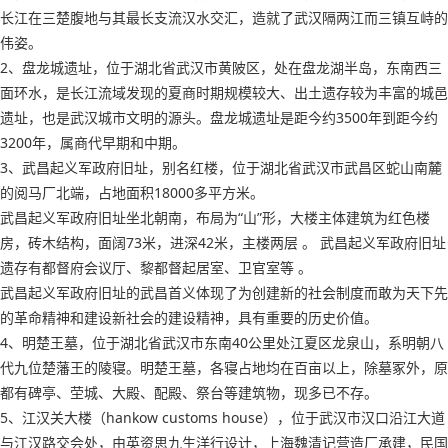
长江在三楚腹地与其最长支流汉水交汇，造就了武汉隔两江而三镇互峙的
伟姿。
2、盘龙城遗址，位于湖北省武汉市黄陂区，处在盘龙湖半岛，东南西三
面环水，是长江流域发现的夏商时期规模较大、出土遗存较为丰富的城邑
遗址，也是武汉城市文明的源头。盘龙城遗址是距今约3500年到距今约
3200年，属商代早期和中期。
3、武昌起义军政府旧址，别名红楼，位于湖北省武汉市武昌区蛇山南麓
的阅马厂北端，占地面积18000多平方米。
武昌起义军政府旧址坐北朝南，布局为“山”形，大楼主体建筑为红色楼
房，砖木结构，面阔73米，进深42米，主楼两层 。 武昌起义军政府旧址
遗存有都督府会议厅、黎都督起居室、卫官室等 。
武昌起义军政府旧址的武昌首义体现了为创建新的社会制度而敢为天下先
的革命精神和建设新社会的建设精神，具有重要的历史价值。
4、明楚王墓，位于湖北省武汉市东南40公里处江夏区龙泉山，系明朝八
代九位楚藩王的陵寝。明楚王墓，各寝占地均在百亩以上，除墓冢外，原
都有碑亭、茔城、大殿、配殿、祭台等建筑物，现多已不存。
5、江汉关大楼（hankow customs house），位于武汉市汉口沿江大道
与江汉路交会处，由英资思九生洋行设计，上海魏清记营造厂承建，民国