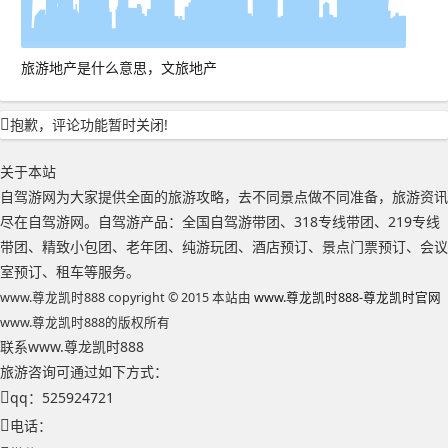
旅游地产是什么意思，文旅地产
抱歉，评论功能暂时关闭!
关于本站
自驾游网为大家提供全面的旅游攻略，去不同景点做不同准备，旅游资讯
尽在自驾游网。自驾游产品：全国自驾游带团、318专线带团、219专线
带团、精致小包团、老年团、纯游玩团、酒店预订、景点门票预订、会议
室预订、租车等服务。
www.尊龙凯时888 copyright © 2015 本站由
www.尊龙凯时888-尊龙凯时官网
www.尊龙凯时888的版权所有
联系www.尊龙凯时888
旅游咨询可通过如下方式：
qq：525924721
电话：