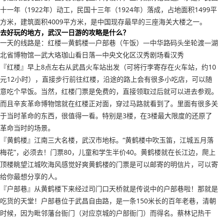
十一年（1922年）动工，民国十三年（1924年）落成，占地面积1499平
方米，建筑面积4009平方米，是中国现存最早的三座海关大楼之一。
去好玩的地方，武汉一日游的攻略是什么？
一天的线路是：红楼—黄鹤楼—户部巷（午饭）—中华路码头坐轮渡—湖
北省博物馆—武大珞珈山看日落—中央文化区汉秀剧场看汉秀
『红楼』早上8点左右从武昌火车站出发（可将行李寄存在火车站，约10
元12小时），直接步行前往红楼，沿途的路上会有很多小吃店，可以随
意吃个早饭。当然，红楼门票是免费的，直接领取过后就可以进去参观。
而且辛亥革命博物馆就在红楼正对面，穿过马路就看到了。里面有很多关
于当时革命的东西，很值得一看。特别是3楼，在3楼最大限度的还原了
革命当时的场景。
『黄鹤楼』江南三大名楼，武汉市地标。“黄鹤楼中吹玉笛，江城五月落
梅花”，必须去！门票80，儿童和学生半价40。黄鹤楼就在长江边，爬上
顶楼眺望江城吹海风感觉好爽黄鹤楼的门票是可以邮寄的明信片，可以寄
给你最想分享的人。
『户部巷』从黄鹤楼下来经过司门口天桥就是传说中的户部巷啦！那就是
吃货的天堂！户部巷位于武昌自由路，是一条150米长的百年老巷，清朝
时候，因为毗邻藩台衙门（对应京城的户部衙门）而得名。蔡林记热干