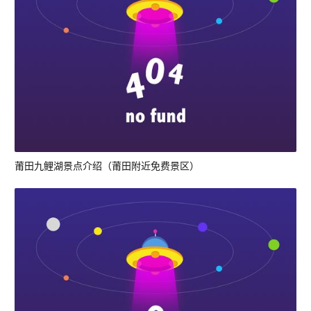
莆田九鲤湖景点介绍（莆田附近免费景区）