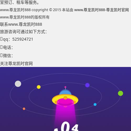
室预订、租车等服务。
www.尊龙凯时888 copyright © 2015 本站由
www.尊龙凯时888-尊龙凯时官网
www.尊龙凯时888的版权所有
联系www.尊龙凯时888
旅游咨询可通过如下方式：
qq：525924721
电话：
微信：
关注尊龙凯时官网