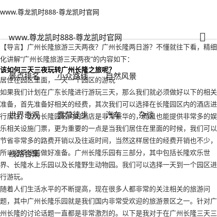
www.尊龙凯时888-尊龙凯时官网
小众路线
文章正文
www.尊龙凯时888-尊龙凯时官网
广州长隆旅游三天两夜？广州长隆两日游-www.尊龙凯时888
旅游无对错
2022年09月16日 22:18
111
0
www.尊龙凯时888-尊龙凯时官网
【导言】广州长隆旅游三天两夜？广州长隆两日游？不懂就往下看，精细
化讲解“广州长隆旅游三天两夜”的内容如下：
该如何三天三夜玩转广州长隆之旅呢？
景点排名
小众路线
自然风景
居住在园区里面，一天一个园区的游玩
如果我们计划在广东长隆进行游玩三天，那么我们就必须做好以下的相关
准备，首先准备好相关的经费，其次我们可以选择在长隆园区内的酒店进
世界奇观
露营徒步
汽车
杂谈
行居住。因为长隆园区内的酒店是非常豪华的，而且也能提供非常多的娱
乐相关设施门票，更为重要的一点是当我们居住在里面的时候，我们可以
节省非常多的路费开销以及往返时间，当然这样居住的经费开销也不少，
所以必须提前做好准备。广州长隆乐园有三部分，其中包括长隆欢乐世
线路合集
界、长隆水上乐园以及长隆野生动物园。我们可以选择一天到一个园区进
行游玩。
随着人们生活水平的不断提高，现在很多人都非常的关注相关的旅游问
题，其中广州长隆乐园就是我们国内非常受欢迎的旅游景区之一。针对广
州长隆的讨论话题一直都是非常激烈的。以下是我对于在广州长隆三天三