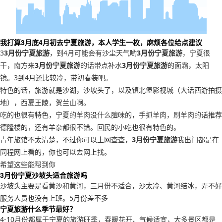
我打算3月底4月初去宁夏旅游，本人学生一枚，麻烦各位给点建议
3
3月份宁夏旅游
，到4月可能会有沙尘天气哟
3月份宁夏旅游
，宁夏很
干，南方来
3月份宁夏旅游
的话带点补水
3月份宁夏旅游
的面霜，太阳
镜。3到4月还比较冷，带初春装吧。
特色的话，旅游就是沙湖，沙坡头了，以及镇北堡影视城（大话西游拍摄
地），西夏王陵，贺兰山啊。
吃的也很有特色，宁夏的羊肉没什么膻味的，手抓羊肉，刷羊肉的话推荐
德隆楼的，还有羊杂都很不错。回民的小吃也很有特色的。
青年旅馆不太清楚，不过你可以上网查查，
3月份宁夏旅游
我出门都是在
同程网上看的，你也可以去网上找。
希望这些能帮到你
3月份宁夏沙坡头适合旅游吗
沙坡头主要是看黄沙和黄河，三月份不适合，沙太冷、黄河结冰，弄不好
服务人员也没有上班。5月份差不多
宁夏旅游什么季节最好？
4-10月份都属于宁夏的旅游旺季，春暖花开、气候适宜，大多景区都是