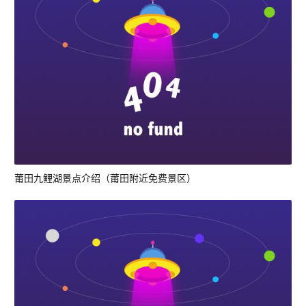
莆田九鲤湖景点介绍（莆田附近免费景区）