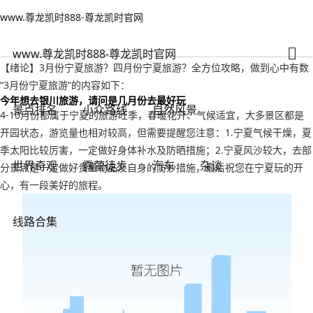
www.尊龙凯时888-尊龙凯时官网
世界奇观
文章正文
www.尊龙凯时888-尊龙凯时官网
3月份宁夏旅游？四月份宁夏旅游-www.尊龙凯时888
旅游老者
2022年09月17日 00:12
130
0
www.尊龙凯时888-尊龙凯时官网
【绪论】3月份宁夏旅游？四月份宁夏旅游？全方位攻略，做到心中有数
“3月份宁夏旅游”的内容如下：
今年想去银川旅游，请问是几月份去最好玩
景点排名
小众路线
自然风景
4-10月份都属于宁夏的旅游旺季，春暖花开、气候适宜，大多景区都是
开园状态，游览量也相对较高，但需要提醒您注意：1.宁夏气候干燥，夏
季太阳比较厉害，一定做好身体补水及防晒措施；2.宁夏风沙较大，去部
世界奇观
露营徒步
汽车
杂谈
分景点是一定做好贵重物品及自身的防沙措施，最后祝您在宁夏玩的开
心，有一段美好的旅程。
线路合集