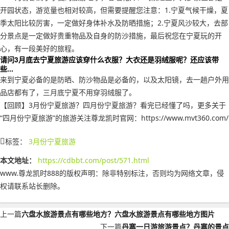
开园状态，游览量也相对较高，但需要提醒您注意：1.宁夏气候干燥，夏
季太阳比较厉害，一定做好身体补水及防晒措施；2.宁夏风沙较大，去部
分景点是一定做好贵重物品及自身的防沙措施，最后祝您在宁夏玩的开
心，有一段美好的旅程。
请问3月底去宁夏旅游应该穿什么衣服？大衣还是羽绒服呢？还应该带
些...
来到宁夏必备的是防晒、防沙物品是必备的，以及太阳镜，去一趟户外用
品店都有了，三月底宁夏不用穿羽绒服了。
【回顾】3月份宁夏旅游？四月份宁夏旅游？看完已经懂了吗，更多关于
“四月份宁夏旅游”的旅游关注尊龙凯时官网：https://www.mvt360.com/
标签：
3月份宁夏旅游
本文地址：
https://cdbbt.com/post/571.html
www.尊龙凯时888的版权声明：
除非特别标注，否则均为网络文章，侵
权请联系站长删除。
上一篇
六盘水旅游景点有哪些地方？六盘水旅游景点有哪些地方图片
下一篇
丹寨一日游旅游景点？丹寨的景点