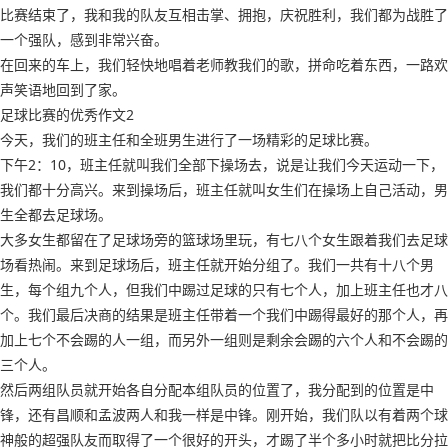
比赛结束了，我和我的队友互相击掌、拥抱，庆祝胜利，我们都为战胜了
一个强队，感到非常兴奋。
在回来的车上，我们轻快地唱着老师教我们的歌，拼命吃着东西，一路欢
声笑语地回到了家。
足球比赛的优秀作文2
今天，我们的班主任和全班男生进行了一场精彩的足球比赛。
下午2：10，班主任就叫我们全部下操场去，说是让我们今天运动一下，
我们都十分高兴。来到操场后，班主任就叫女生们在操场上自己活动，男
生全都去足球场。
大多女生都留在了足球场旁的篮球场里玩，有七八个女生跟着我们去足球
场看热闹。来到足球场后，班主任就开始分组了。我们一共有十八个男
生，每个组九个人，但我们中踢过足球的只有七个人，加上班主任也才八
个。我们最后决商的结果是班主任带着一个我们中踢得最好的那个人，再
加上七个不会踢的人一组，而另外一组则是剩余会踢的六个人和不会踢的
三个人。
然后两组队员就开始各自分配本组队员的位置了，我分配到的位置是中
锋，还有昌顺和孟波两人和我一样是中锋。刚开始，我们队以有着两个球
神般的超强队友而取得了一个很好的开头，才踢了半个多小时就把比分拉