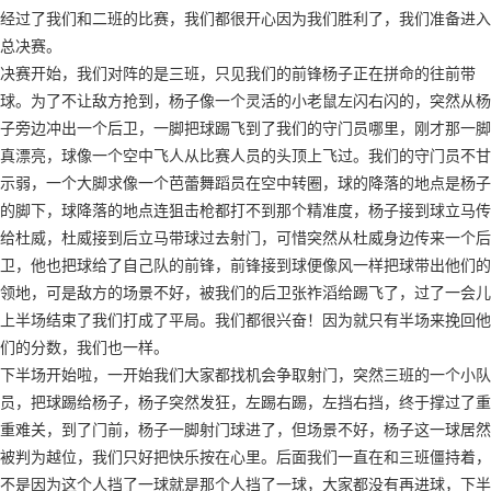
经过了我们和二班的比赛，我们都很开心因为我们胜利了，我们准备进入
总决赛。
决赛开始，我们对阵的是三班，只见我们的前锋杨子正在拼命的往前带
球。为了不让敌方抢到，杨子像一个灵活的小老鼠左闪右闪的，突然从杨
子旁边冲出一个后卫，一脚把球踢飞到了我们的守门员哪里，刚才那一脚
真漂亮，球像一个空中飞人从比赛人员的头顶上飞过。我们的守门员不甘
示弱，一个大脚求像一个芭蕾舞蹈员在空中转圈，球的降落的地点是杨子
的脚下，球降落的地点连狙击枪都打不到那个精准度，杨子接到球立马传
给杜威，杜威接到后立马带球过去射门，可惜突然从杜威身边传来一个后
卫，他也把球给了自己队的前锋，前锋接到球便像风一样把球带出他们的
领地，可是敌方的场景不好，被我们的后卫张祚滔给踢飞了，过了一会儿
上半场结束了我们打成了平局。我们都很兴奋！因为就只有半场来挽回他
们的分数，我们也一样。
下半场开始啦，一开始我们大家都找机会争取射门，突然三班的一个小队
员，把球踢给杨子，杨子突然发狂，左踢右踢，左挡右挡，终于撑过了重
重难关，到了门前，杨子一脚射门球进了，但场景不好，杨子这一球居然
被判为越位，我们只好把快乐按在心里。后面我们一直在和三班僵持着，
不是因为这个人挡了一球就是那个人挡了一球，大家都没有再进球，下半