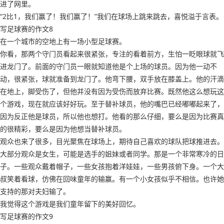
进了网里。
“2比1，我们赢了！我们赢了！”我们在球场上跳来跳去，喜悦溢于言表。
写足球赛的作文8
在一个城市的空地上有一场小型足球赛。
你看，那两个守门员看起来很紧张，专注的看着前方，生怕一眨眼球就飞
进龙门了。前面的守门员一眼就知道他是个上场的球员。因为他一动不
动，很紧张，球就准备到龙门了。他弯下腰，双手放在膝盖上。他的汗滴
在地上，脚受伤了，但他并没有因为受伤而放弃比赛。既然他这么想玩这
个游戏，现在就应该好好玩。至于替补球员，他的嘴巴已经嘟嘟起来了，
因为反正他是球员，所以他也想打。他看的那么仔细，要么是因为比赛真
的很精彩，要么是因为他想当替补球员。
观众也来了很多，目光聚焦在球场上，期待自己喜欢的球队把球推进去。
大部分观众是女生，可能是选手的姐妹或者同学。那是一个非常寒冷的日
子。一些观众戴着帽子，一些女孩抱着洋娃娃，一些男孩俯下身。一个大
叔笑着看球，仿佛在回味童年的输赢。有一个小女孩似乎不相信。也许她
支持的那对夫妇输了。
我觉得这个游戏是我们童年留下的美好回忆。
写足球赛的作文9