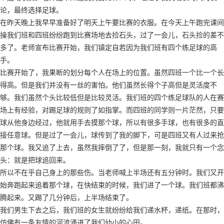
论，最终选择足球。
在昨天晚上我早早准备好了明天上午要比赛的衣服。在今天上午跑完课间
操我们班和四班纷纷跑到比赛场地去捡石头，过了一会儿，石头捡的差不
多了。老师宣布比赛开始，我们镇定自若因为我们班有四个练足球的高
手。
比赛开始了，我果断的划分每个人在场上的位置。虽然四班一个比一个长
得高。但是我们并没有一丝的害怕。他们虽然长得个子高但是灵活度不
够。我们虽然个头比较低但是比较灵活。我们班的四个练足球队的人在赛
场上有经验，对踢足球的规则了如指掌。而四班的同学则一片茫然，只要
球从他身边经过，他就用手去摸那个球，所以有很多手球，也有很多的直
接任意球。但是过了一会儿，球传到了我的脚下，可是四班又有人过来抢
那个球。我又追了上去，虽然我摔倒了了，但是那一刻，我就只有一个念
头：就是把球追回来。
所以不在乎自己身上的那些伤。当老师喊上半场还有五分钟时。我们又开
始奔跑起来追着那个球，在快结束的时候，我们进了一个球。我们班都沸
腾起来。又踢了几分钟后，上半场结束了。
我们男生下去之后，我们班的女生就纷纷给我们递水杯，递纸。在那时，
仿佛有一条友情的河流涌进了我们幼小的心田。