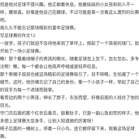
但是他对足球不感兴趣。他正躺着休息。抱着娃娃的小女孩和别人不一
样，腰很直。好像是他自己在踢球，不过可能是第一次看这么激烈的比赛
吧。
我久久不能忘记那场精彩的童年足球赛。
写足球赛的作文12
一放学，孩子们就迫不及待地来到了草坪上，搭起了一个简易的球门，就
开始了一场小足球赛。
瞧！那个戴着绿帽子的男孩的眼光，随着足球忽上忽下，忽左忽右，多专
注啊！瞧，每一个都会让他高声呼喊或是轻声叹息。
那个黑帽子叔叔也被这场精彩的足球赛吸引了，目不转睛，生怕漏了一个
细节。这时，他仿佛忘记了自己的身份，像一个小孩子一样，举起了自己
的双手为每一个进球而鼓掌。
看旁边的两个小男孩，伸长了脖子，东张西望，好像前面的人挡住了他的
目光。
守门员后面的那个红衣后备员，挺着肚子，已是一副心急如焚的样子，他
多想上足球赛大显身手，让别人知道她的厉害呀！
椅子后面的一棵树上，停着一只小鸟，连它都停留下来，观看这场足球
赛。