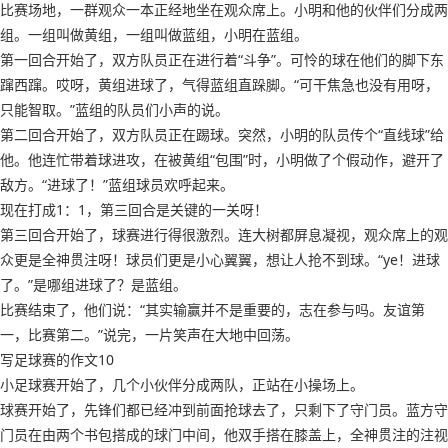
比赛场地，一群观众一本正经地坐在观众席上。小明和他的伙伴们分成两
组。一组叫做黄组，一组叫做蓝组，小明在蓝组。
第一回合开始了，双方队员正在进行着“斗争”。可怜的球在他们的脚下东
蹿西蹿。哎呀，黄组进球了，气得蓝组直跺脚。“可干焦急也没有用呀，
只能智取。”蓝组的队员们小声的说。
第二回合开始了，双方队员正在踢球。突然，小明的队员传个“直线球”给
他。他连忙带着球进攻，在被黄组“包围”时，小明做了个假动作，避开了
敌方。“进球了！”蓝组球员欢呼起来。
现在打成1：1，第三回合是关键的一关呀！
第三回合开始了，球赛进行得很激烈。连大树都屏息凝视，观众席上的观
众更是全神贯注呀！球员们更是小心翼翼，想让人抢不到球。“ye！进球
了。”是哪组进球了？是蓝组。
比赛结束了，他们说：“其实输赢并不是重要的，志在参与吗。友谊第
一，比赛第二。”说完，一片笑声在大地中回荡。
写足球赛的作文10
小足球赛开始了，几个小伙伴分成两队，正站在小操场上。
球赛开始了，先锋们都已经冲到前面抢球去了，只剩下了守门员。蓝方守
门员在由两个书包搭成的球门中间，他双手搭在膝盖上，全神贯注的注视