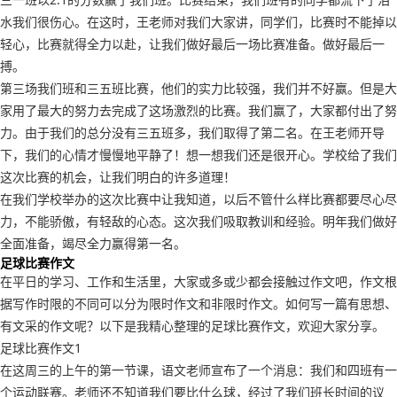
水我们很伤心。在这时，王老师对我们大家讲，同学们，比赛时不能掉以
轻心，比赛就得全力以赴，让我们做好最后一场比赛准备。做好最后一
搏。
第三场我们班和三五班比赛，他们的实力比较强，我们并不好赢。但是大
家用了最大的努力去完成了这场激烈的比赛。我们赢了，大家都付出了努
力。由于我们的总分没有三五班多，我们取得了第二名。在王老师开导
下，我们的心情才慢慢地平静了！想一想我们还是很开心。学校给了我们
这次比赛的机会，让我们明白的许多道理！
在我们学校举办的这次比赛中让我知道，以后不管什么样比赛都要尽心尽
力，不能骄傲，有轻敌的心态。这次我们吸取教训和经验。明年我们做好
全面准备，竭尽全力赢得第一名。
足球比赛作文
在平日的学习、工作和生活里，大家或多或少都会接触过作文吧，作文根
据写作时限的不同可以分为限时作文和非限时作文。如何写一篇有思想、
有文采的作文呢？以下是我精心整理的足球比赛作文，欢迎大家分享。
足球比赛作文1
在这周三的上午的第一节课，语文老师宣布了一个消息：我们和四班有一
个运动联赛。老师还不知道我们要比什么球，经过了我们班长时间的议