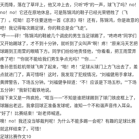
天而降，落在了草坪上，他又冲上去，只听“呼”的一声，球飞了吗？no！
no！no！它还在原地休息，可是陈锦鸿的鞋子已经光荣牺牲了（飞
了）。哎呦！忍不住要送他一首《凉凉》呀！还有，陈锦鸿，你是故意的
吧！我记得每次踢足球，你的鞋总是会“飞走”。
“呼——砰！”陈锦鸿的鞋被几个调皮的男生当足球踢了，“咚咚咚”同学们
又开始踢球了，才不到十分钟，就听到了尖叫声“啊！疼！”原来冯天艺把
球踢到王雨萱的眼睛下方。同学们纷纷地责怪他，“你看看，把王雨萱弄
疼了吧！”“你就不能给我们男生争点光吗？”“你……”
鲁孙思哲趁机带球飞奔了起来，“啪！咚！”足球从球门上方飞出去了，差
点就进门了，真可惜呀！这时，我发现了犯规情况，“刘福健用手拿球，
黄牌警告，下场五分钟。”刘福健争辩道：“不！应该是下场五秒。”“下场
五分钟！”我斩钉截铁地说。
接下来又是一阵疯抢，“哐当——”不知是谁把球踢到了球门铁皮框上了，
球蹦出老远，我拿回球正准备发球呢，谁知一个不和谐声音传入耳朵。
“好了！比赛结束！”赵老师喊道。
噢！no！我还没当够裁判呢！为什么不能多踢一会呢？有趣的足球比赛
就这样结束了，可惜！
足球比赛作文10