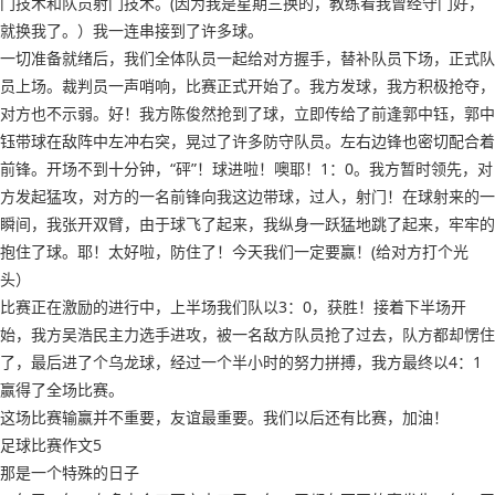
门技术和队员射门技术。(因为我是星期三换的，教练看我曾经守门好，
就换我了。）我一连串接到了许多球。
一切准备就绪后，我们全体队员一起给对方握手，替补队员下场，正式队
员上场。裁判员一声哨响，比赛正式开始了。我方发球，我方积极抢夺，
对方也不示弱。好！我方陈俊然抢到了球，立即传给了前逢郭中钰，郭中
钰带球在敌阵中左冲右突，晃过了许多防守队员。左右边锋也密切配合着
前锋。开场不到十分钟，“砰”！球进啦！噢耶！1：0。我方暂时领先，对
方发起猛攻，对方的一名前锋向我这边带球，过人，射门！在球射来的一
瞬间，我张开双臂，由于球飞了起来，我纵身一跃猛地跳了起来，牢牢的
抱住了球。耶！太好啦，防住了！今天我们一定要赢！(给对方打个光
头）
比赛正在激励的进行中，上半场我们队以3：0，获胜！接着下半场开
始，我方吴浩民主力选手进攻，被一名敌方队员抢了过去，队方都却愣住
了，最后进了个乌龙球，经过一个半小时的努力拼搏，我方最终以4：1
赢得了全场比赛。
这场比赛输赢并不重要，友谊最重要。我们以后还有比赛，加油！
足球比赛作文5
那是一个特殊的日子