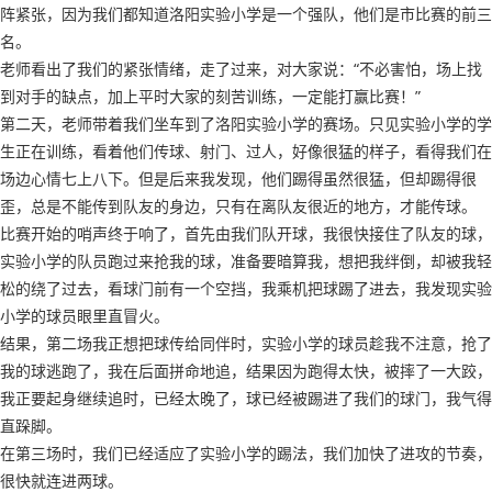
阵紧张，因为我们都知道洛阳实验小学是一个强队，他们是市比赛的前三
名。
老师看出了我们的紧张情绪，走了过来，对大家说：“不必害怕，场上找
到对手的缺点，加上平时大家的刻苦训练，一定能打赢比赛！”
第二天，老师带着我们坐车到了洛阳实验小学的赛场。只见实验小学的学
生正在训练，看着他们传球、射门、过人，好像很猛的样子，看得我们在
场边心情七上八下。但是后来我发现，他们踢得虽然很猛，但却踢得很
歪，总是不能传到队友的身边，只有在离队友很近的地方，才能传球。
比赛开始的哨声终于响了，首先由我们队开球，我很快接住了队友的球，
实验小学的队员跑过来抢我的球，准备要暗算我，想把我绊倒，却被我轻
松的绕了过去，看球门前有一个空挡，我乘机把球踢了进去，我发现实验
小学的球员眼里直冒火。
结果，第二场我正想把球传给同伴时，实验小学的球员趁我不注意，抢了
我的球逃跑了，我在后面拼命地追，结果因为跑得太快，被摔了一大跤，
我正要起身继续追时，已经太晚了，球已经被踢进了我们的球门，我气得
直跺脚。
在第三场时，我们已经适应了实验小学的踢法，我们加快了进攻的节奏，
很快就连进两球。