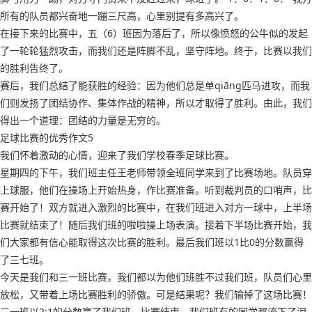
所有的队员都兴奋地一蹦三尺高，心里别提有多高兴了。
在接下来的比赛中，五（6）班因为落后了，所以像愤怒的公牛似的发起
了一轮轮猛烈攻击，而我们还是阵脚不乱，坚守阵地。终于，比赛以我们
的胜利告终了。
赛后，我们总结了能获胜的经验：因为他们总是单qiāng匹马进攻，而我
们则发扬了团结协作、集体作战的精神，所以才取得了胜利。由此，我们
得出一个道理：团结的力量是无穷的。
足球比赛的优秀作文5
我们怀着激动的心情，迎来了我们学校春季足球比赛。
星期四的下午，我们班主任王老师带领全班同学来到了比赛场地。队员穿
上球服，他们在操场上开始热身，作比赛准备。听到裁判员的口哨声，比
赛开始了！双方就进入激烈的比赛中，在我们班进入对方一球中，上半场
比赛就结束了！随后我们班的啦啦操上场表演。接着下半场比赛开始，我
们大家都有信心能取得这次比赛的胜利。最后我们班以1比0的分数赢得
了三七班。
今天是我们和三一班比赛，我们都以为他们班胜不过我们班，队员们心里
放松，又带着上场比赛胜利的骄傲。可是结果呢？我们输掉了这场比赛！
三一班以2:1的分数赢了我们班。比赛结束，我们班有的同学都流下了泪