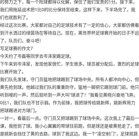
的努力之下，每一个险球都得以化解，保住了我们宝贵的1分。接下来，
我们用拖延战术把1比0的比分保持至结束，这样下来，下半场完了，我
们也就胜利了。
经过这次比赛，大家都对自己的足球技术有了一定的信心，大家都仿佛看
到汗水洒过的绿茵场在等待自己。现在，离世界杯足球赛开始的日子不远
了，队员们，奋斗吧！
写足球赛的作文7
今天约了岑磊等同学去岑泽家踢足球。
下午来到岑泽家，发现他家很忙，学生很多。球员被分配后，激烈的足球
比赛开始了。
我们队先发球，守门员猛地把球踢到了球场中央。所有人都冲向中心，但
黄先抢到球。他越过我们队的重重防守，猛地一脚把它踢到球门前。他只
听到嗖的一声，然后就听到一声大叫“球进了！”我看见黄晓兴奋地飞奔。
0比1，我们队也不甘示弱。作为前锋，我把球传给姚新辉，姚新辉用力
把球踢进对方球门。
一对一，看最后一点。守门员又把球踢到了球场中央。这次我上了最后一
课，我抢到了球。我小心翼翼的带球往前跑，但是球还是被黄抢走了，但
是姚新会挡住了黄的去路，球到了我这边。我一个“凌空射门”，足球就跳