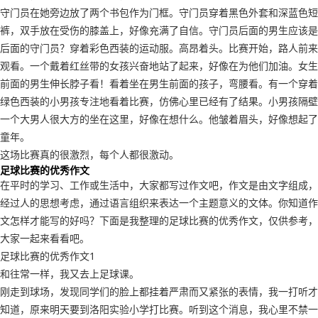
守门员在她旁边放了两个书包作为门框。守门员穿着黑色外套和深蓝色短
裤，双手放在受伤的膝盖上，好像充满了自信。守门员后面的男生应该是
后面的守门员？穿着彩色西装的运动服。高昂着头。比赛开始，路人前来
观看。一个戴着红丝带的女孩兴奋地站了起来，好像在为他们加油。女生
前面的男生伸长脖子看！看着坐在男生前面的孩子，弯腰看。有一个穿着
绿色西装的小男孩专注地看着比赛，仿佛心里已经有了结果。小男孩隔壁
一个大男人很大方的坐在这里，好像在想什么。他皱着眉头，好像想起了
童年。
这场比赛真的很激烈，每个人都很激动。
足球比赛的优秀作文
在平时的学习、工作或生活中，大家都写过作文吧，作文是由文字组成，
经过人的思想考虑，通过语言组织来表达一个主题意义的文体。你知道作
文怎样才能写的好吗？下面是我整理的足球比赛的优秀作文，仅供参考，
大家一起来看看吧。
足球比赛的优秀作文1
和往常一样，我又去上足球课。
刚走到球场，发现同学们的脸上都挂着严肃而又紧张的表情，我一打听才
知道，原来明天要到洛阳实验小学打比赛。听到这个消息，我心里不禁一