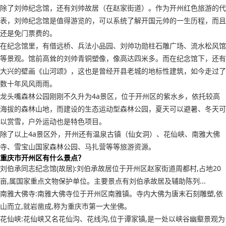
除了刘帅纪念馆，还有刘帅故居（在赵家街道）。作为开州红色旅游的代
表，刘帅纪念馆是值得游览的，可以系统了解开国元帅的一生历程，而且
还是免门票费的。
在纪念馆里，有借远桥、兵法小品园、刘帅功勋柱石雕广场、流水松风馆
等景观。馆前高耸的刘帅青铜塑像，像高达四米多。而在纪念馆下，还有
大兴的壁画《山河颂》，这也是曾经开县老城的地标性建筑，如今走过了
数十年风风雨雨。
龙头嘴森林公园刚刚不久升为4a景区，位于开州区的紫水乡，依托较高
海拔的森林山地，而建设的生态运动型森林公园，夏天可以避暑、冬天可
以赏雪，户外运动也是特色项目。
除了以上4a景区外，开州还有温泉古镇（仙女洞）、花仙峡、南雅大佛
寺、雪宝山国家森林公园、马扎营等等旅游资源。
重庆市开州区有什么景点？
刘伯承同志纪念馆(故居):刘伯承故居位于开州区赵家街道周都村,占地20
亩,属国家重点文物保护单位。主要景点有刘伯承故居及辅助陈列...
南雅大佛寺:南雅大佛寺位于开州区南雅镇。寺内大佛为唐末石刻雕塑,依
山而立,就岩凿成,称为重庆市第一大坐佛。
花仙峡:花仙峡又名花仙沟、花线沟,位于谭家镇,是一处以峡谷幽壑景观为