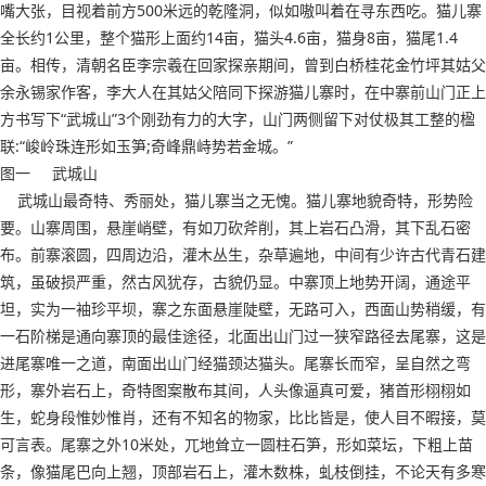
嘴大张，目视着前方500米远的乾隆洞，似如嗷叫着在寻东西吃。猫儿寨
全长约1公里，整个猫形上面约14亩，猫头4.6亩，猫身8亩，猫尾1.4
亩。相传，清朝名臣李宗羲在回家探亲期间，曾到白桥桂花金竹坪其姑父
余永锡家作客，李大人在其姑父陪同下探游猫儿寨时，在中寨前山门正上
方书写下“武城山”3个刚劲有力的大字，山门两侧留下对仗极其工整的楹
联:“峻岭珠连形如玉笋;奇峰鼎峙势若金城。”
图一 武城山
武城山最奇特、秀丽处，猫儿寨当之无愧。猫儿寨地貌奇特，形势险
要。山寨周围，悬崖峭壁，有如刀砍斧削，其上岩石凸滑，其下乱石密
布。前寨滚圆，四周边沿，灌木丛生，杂草遍地，中间有少许古代青石建
筑，虽破损严重，然古风犹存，古貌仍显。中寨顶上地势开阔，通途平
坦，实为一袖珍平坝，寨之东面悬崖陡壁，无路可入，西面山势稍缓，有
一石阶梯是通向寨顶的最佳途径，北面出山门过一狭窄路径去尾寨，这是
进尾寨唯一之道，南面出山门经猫颈达猫头。尾寨长而窄，呈自然之弯
形，寨外岩石上，奇特图案散布其间，人头像逼真可爱，猪首形栩栩如
生，蛇身段惟妙惟肖，还有不知名的物家，比比皆是，使人目不暇接，莫
可言表。尾寨之外10米处，兀地耸立一圆柱石笋，形如菜坛，下粗上苗
条，像猫尾巴向上翘，顶部岩石上，灌木数株，虬枝倒挂，不论天有多寒