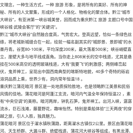
文理念，一种生活方式，一种 旅游 形象，是将所有的美好、所有的神
秘、所有的人文聚集，形成的一个人格化、物格化的聚合体。黔江“城市
大峡谷”，有亚洲第一峡谷城美誉，因而成为重庆黔江 旅游 主题口号中国
峡谷城·武陵会客厅”的“关键词”。
黔江“城市大峡谷”自然融合度高，气势宏大。登高远望，恰似一条绿色丝
绦，将老城新城缝合在一起，绘就一幅名副其实的“城即景、景即城”的水
墨丹青。谷宽80-100米，平均深度200米，最大落差500米；峡谷峭壁直
立，崖壁大多与地平线成直角。当你走上808米长的空中栈道，尤其是悬
挂在500米高空的透明玻璃栈道，大有“我要飞”的刺激感；两侧峰峦起
伏，鬼斧神工，呈现出中国西南典型的喀斯特地貌，40多个奇特的砾岩
溶洞品质上乘，世界少有，洞内常年恒温18 。
重庆黔江蒲花暗河 景区是一处地质探险胜地，也是领略黔江美景和民俗
风情的佳地。蒲花暗河是阿蓬江支流，暗河内气温全年保持恒温22 ，素
有“中央空调”的美称。暗河两岸，钟乳石笋，鬼斧神工。出河入峡，潺潺
流水，巨石浅滩，藤蔓野花，趣味怡然。特别是乘船体验“三天两夜”的穿
越之旅，引人入胜，独具魅力。
蒲花暗河 景区位于濯水镇秋蒲路，距离濯水古镇仅2公里。景区由蒲花暗
河、天生桥群、大漏斗群、绝壁栈道、蒲花河大峡谷等组成，有黑龙潭、