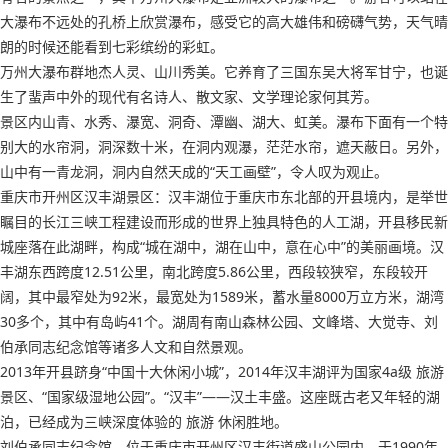
大瀑布不远处的孔桥上欣赏瀑布，感受它的高大雄伟和磅礴气势，天气晴
朗的时候还能看到七彩缤纷的彩虹。
万州大瀑布群地杰人灵、山川秀美。它养育了三国东吴大将军甘宁，也诞
生了蜚声中外的现代有名诗人、散文家、文学理论家何其芳。
景区内山青、水秀、瀑宽、洞奇、潭幽、湖大、虹美。瀑布下面有一个特
别大的水帘洞，洞深数十米，在洞内观瀑，茫茫水帘，遮天蔽日。另外，
山中有一青龙洞，洞内自然天成的“天工画壁”，令人叹为观止。
重庆市开州区汉丰湖景区：汉丰湖位于重庆市东北部的开县境内，是举世
瞩目的长江三峡工程建设而形成的世界上独具特色的人工湖，开县移民新
城座落在此湖畔，构成“城在湖中，湖在山中，意在心中”的美丽画境。汉
丰湖东西跨度12.51公里，南北跨度5.86公里，西段较狭窄，东段较开
阔，其中最窄处为92米，最宽处为1589米，蓄水量8000万立方米，湖湾
30多个，其中有岛屿41个。湖周有南山森林公园、文峰塔、大觉寺、刘
伯承同志纪念馆等诸多人文和自然景观。
2013年开县跻身“中国十大休闲小城”，2014年汉丰湖评为国家4a级 旅游
景区、“国家级湿地公园”。“汉丰”——汉土丰盛。这座既古老又年轻的湖
泊，已经成为三峡深度体验的 旅游 休闲胜地。
刘伯承同志纪念馆，位于重庆市开州区汉丰街道盛山公园内，于1990年