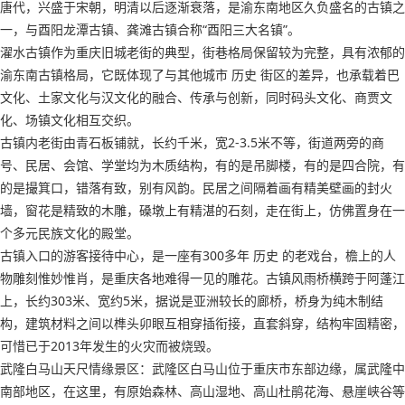
唐代，兴盛于宋朝，明清以后逐渐衰落，是渝东南地区久负盛名的古镇之
一，与酉阳龙潭古镇、龚滩古镇合称“酉阳三大名镇”。
濯水古镇作为重庆旧城老街的典型，街巷格局保留较为完整，具有浓郁的
渝东南古镇格局，它既体现了与其他城市 历史 街区的差异，也承载着巴
文化、土家文化与汉文化的融合、传承与创新，同时码头文化、商贾文
化、场镇文化相互交织。
古镇内老街由青石板铺就，长约千米，宽2-3.5米不等，街道两旁的商
号、民居、会馆、学堂均为木质结构，有的是吊脚楼，有的是四合院，有
的是撮箕口，错落有致，别有风韵。民居之间隔着画有精美壁画的封火
墙，窗花是精致的木雕，磉墩上有精湛的石刻，走在街上，仿佛置身在一
个多元民族文化的殿堂。
古镇入口的游客接待中心，是一座有300多年 历史 的老戏台，檐上的人
物雕刻惟妙惟肖，是重庆各地难得一见的雕花。古镇风雨桥横跨于阿蓬江
上，长约303米、宽约5米，据说是亚洲较长的廊桥，桥身为纯木制结
构，建筑材料之间以榫头卯眼互相穿插衔接，直套斜穿，结构牢固精密，
可惜已于2013年发生的火灾而被烧毁。
武隆白马山天尺情缘景区：武隆区白马山位于重庆市东部边缘，属武隆中
南部地区，在这里，有原始森林、高山湿地、高山杜鹃花海、悬崖峡谷等