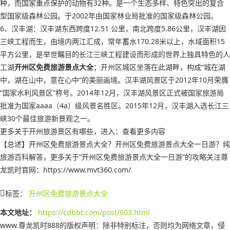
种，而国家重点保护的动物有32种。是一个生态多样、特色突出的复合
型国家级森林公园。于2002年由国家林业局批准的国家级森林公园。
6、汉丰湖：汉丰湖东西跨度12.51 公里，南北跨度5.86公里，汉丰湖因
三峡工程而生，由境内两江汇成，常年蓄水170.28米以上，水域面积15
平方公里，是举世瞩目的长江三峡工程建设而形成的世界上独具特色的人
工湖
开州区免费旅游景点大全
；开州区城区坐落在此湖畔，构成“城在湖
中，湖在山中，意在心中”的美丽画境。汉丰湖风景区于2012年10月荣膺
“国家水利风景区”称号。2014年12月，汉丰湖风景区正式被国家旅游局
批准为国家aaaa（4a）级风景名胜区。2015年12月，汉丰湖入选长江三
峡30个最佳旅游新景观之一。
更多关于开州旅游景区有哪些，进入：查看更多内容
【总述】开州区免费旅游景点大全？开州区免费旅游景点大全一日游？纯
旅游百科解答，更多关于“开州区免费旅游景点大全一日游”的攻略关注尊
龙凯时官网：https://www.mvt360.com/
标签：
开州区免费旅游景点大全
本文地址：
https://cdbbt.com/post/603.html
www.尊龙凯时888的版权声明：
除非特别标注，否则均为网络文章，侵