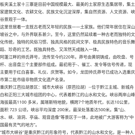
板夹溪土家十三寨是目前中国规模最大、最美的土家原生态集居带，集土
家建筑文化、农耕文化、民族文化沉淀深厚，集自然资源、人文资源、峡
谷景观于一体。
这里世居着一支既古老而又年轻的民族——土家族。他们常年居住在深山
坡谷之中，与外界联系甚少。至今，这里仍然延续着一种古老而独特的文
化传统，独特的风俗习惯、独具风格的民间文学、极具民族特色的音乐舞
蹈、珍奇的工艺。既独具特色、又浑然天成融入一体。
阿蓬江畔的帅氏莽号，流传至今约220年。莽号由黄铜铸成，由吹盘、号
杆、出音盘三个主要部件组成。最初用于-、催工、发令等信号传递，现
主要用于红白喜事、礼仪、庆贺等。如今，龙田帅氏莽号已成功入选重庆
市第二批市级非物质文化遗产名录。
重庆黔江芭拉胡景区：城市大峡谷（原芭拉胡）--位于黔江主城、新城舟
白和正阳三大城市组团的中心，代表着黔江的山水和文化。峡谷两岸山峰
海拔最高1100 多米，属喀斯特地貌，横跨7个地质年代，长达10公里，
面积 723 公顷，峡谷平均深度 200米，最深处落差达500米。集“山、
水、峡、溶洞、亭庙、观音造像”等景区于一体，此地被广大游客称为“中
国最有灵气的地方”。
“城市大峡谷”是重庆黔江的形象符号，代表黔江的山水和文化，是一种人