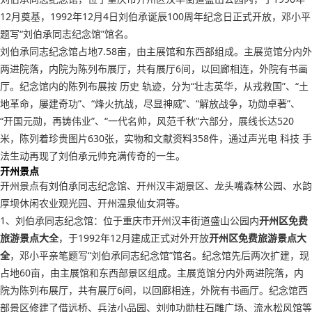
12月奠基，1992年12月4日刘伯承诞辰100周年纪念日正式开放，邓小平
题写“刘伯承同志纪念馆”馆名。
刘伯承同志纪念馆占地7.58亩，由主展馆和东西部组成。主展览馆分内外
两进院落，内院为陈列布展厅，共有展厅6间，以回廊相连，外院有书画
厅。纪念馆内的陈列布展按 历史 轨迹，分为“壮志英华，从戎救国”、“土
地革命，屡建奇功”、“烽火抗战，尽显神威”、“解放战争，功勋卓著”、
“开国元勋，再铸伟业”、“一代名帅，风范千秋”六部分，展线长达520
米，陈列着珍贵图片630张，实物和文献资料358件，通过声光电 科技 手
法生动再现了刘伯承元帅充满传奇的一生。
开州景点
开州景点有刘伯承同志纪念馆、开州汉丰湖景区、龙头嘴森林公园、水韵
厚坝休闲农业观光园、开州温泉仙女洞等。
1、刘伯承同志纪念馆：位于重庆市开州汉丰街道盛山公园内
开州区免费
旅游景点大全
，于1992年12月建成正式对外开放
开州区免费旅游景点大
全
，邓小平亲笔题写“刘伯承同志纪念馆”馆名。纪念馆先后两次扩建，现
占地60亩，由主展馆和东西部景区组成。主展览馆分内外两进院落，内
院为陈列布展厅，共有展厅6间，以回廊相连，外院有书画厅。纪念馆西
部景区修建了借远桥、兵法小品园、刘帅功勋柱石雕广场、流水松风馆等