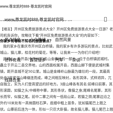
www.尊龙凯时888-尊龙凯时官网
自然风景
文章正文
www.尊龙凯时888-尊龙凯时官网
开州区免费旅游景点大全？开州区免费旅游景点大全一日游-www.尊龙凯
时888
www.尊龙凯时888-尊龙凯时官网
纵横万里
2022年09月17日 03:24
103
0
【绪言】开州区免费旅游景点大全？开州区免费旅游景点大全一日游？老
司机告诉你，攻略往下看“开州区免费旅游景点大全”的内容如下：
景点排名
小众路线
自然风景
你家乡有哪些不知名的旅游景点？
我的家乡在重庆市开州区白桥镇，我的家乡有许多游玩的景点，比如武
城山，猫儿寨，桂花村的菊花，等等，让我来一一为你们介绍吧！
武城山，系开县(今开州区)名山金峰岭的一部分，位于白桥镇武城村。
世界奇观
露营徒步
汽车
杂谈
矗立于开云二县交界地，山的西面权属开县，西面山脚下便是武城村集
镇，距开县城不足50公里。城山是金峰岭山脉最为雄壮的一段，其最高
处由3座紧邻山峰缀连而成，峰之间相互映衬，各形其体，式样迥异，兀
线路合集
自独立，实为人们登高望远的好地方。3座山峰各有其名:前峰曰前寨，其
形滚圆，如猫之头;中峰称中寨，其形条状，像猫之身;尾峰名尾寨，其形
长而窄，似猫之尾。前中二寨之间有一低段山梁，若猫之颈;尾寨边沿之
外约10米处有一高耸圆柱石笋，底细中粗上苗条，犹如猫尾巴上翘之
状。山寨前后连为一体，形似一只巨大卧猫，故名猫儿寨。猫儿尾巴上翘