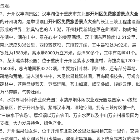
景观。
2、开州汉丰湖景区：汉丰湖位于重庆市东北部
开州区免费旅游景点大全
的开州境内，是举世瞩目
开州区免费旅游景点大全
的长江三峡工程建设而
形成的世界上独具特色的人工湖，开州移民新城座落在此湖畔，构成“城
在湖中，湖在山中，意在心中”的美丽画境。汉丰湖东西跨度12.51公里，
南北跨度5.86公里，西段较狭窄，东段较开阔，其中最窄处为92米，最
宽处为1589米，蓄水量8000万立方米，湖湾30多个，其中有岛屿41个。
3、龙头嘴森林公园：位于重庆市开州区紫水乡雄鹰村，海拔高度1200—
1600米，总占地面积322公顷，主要为针叶林、阔叶林，还有部分草地、
耕地和荒地。游人漫步林中，常见松鼠跳跃林间，百鸟鸣唱枝头，野鸡奔
跑林中，苍鹰盘旋蓝天。登高远眺，苍山如黛，峰峦叠嶂，峻岭云迷，似
万马奔腾，气势壮阔。
4、水韵厚坝休闲农业观光园：水韵厚坝休闲农业观光园是国家aaa级旅
游景区，位于开州东部，紧邻汉丰湖，湿地空阔，拥有三峡库区惟一的
“三峡水下农场”。厚坝镇以万亩农田、万亩水面以及中山万亩柑橘果园为
支撑，大力发展特色、绿色产业。
5、开州温泉仙女洞：位于开州东北部26公里处温泉镇东部一里许，交通
直达洞口，仙女洞地处山水佳丽，溶洞密集神异，地下热泉是极好的健身