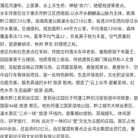
蒲花河瀑布、土匪寨、水上天生桥、神秘“赤穴”、绝壁栈道等景点。
水车坪景区位于重庆市黔江区西南部,以水市乡麒麟盖山脉为主体，距离
黔江城区53公里，渝湘高速公路濯水出口18公里，省道209东西向穿过水
市乡集镇，交通便利。规划面积1.64平方公里，平均海拔1200米，森林
覆盖率达73.5%，夏季平均气温22 ，负氧离子极为丰富，空气质量较
好，是避暑纳凉、休闲 养生 的理想之处。
景区内有红色景点红军树、传统古村落水车坪老街、植物奇观千年藤王、
田园美景千丘梯田、地质奇观三层岩、传统建筑石朝门等自然和人文景
观；及配套设施云顶赛马场、云顶露营基地、悬崖观景台、悬崖秋千、空
中自行车等体验项目，是一处特色鲜明，生态环境良好，文化积淀深厚，
功能完善，服务真诚的乡村 旅游 胜地。塑造了“云上水市·避暑圣地，红
色水市·生态画廊” 旅游 品牌。
重庆黔江爱莉丝庄园：爱莉丝庄园位于阿蓬江畔的冯家街道中坝居委，是
国家4a级 旅游 景区。地处阿蓬江国家湿地公园、黔江城市大峡谷景区、
濯水景区“三点一线” 旅游 环线内，是集婚纱旅拍、高端婚礼、休闲游
乐、研学旅行、 时尚 派对于一体的以“爱”文化为主题的庄园。景区占地
800余亩，总投资约2亿元，由区属国有重点企业鸿业集团出资打造，重
庆爱莉丝庄园文化创意有限公司营运。