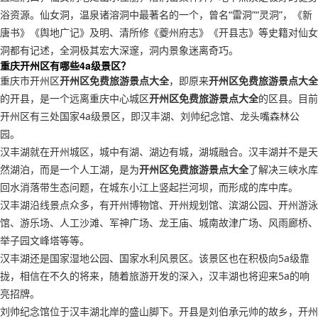
浴资源。仙女洞，温泉诸溶洞中最著名的一个，曾名“雷洞”“灵洞”，《新
唐书》《舆地广记》及明、清所修《夔州府志》《开县志》等史籍对仙女
洞都有记述，全洞极其宏大深邃，洞内景象迷离奇巧。
重庆开州区有哪些4a级景区？
重庆市开州区
开州区免费旅游景点大全
，即原来
开州区免费旅游景点大全
的开县，是一个远离重庆中心城区
开州区免费旅游景点大全
的区县。目前
开州区有三处国家4a级景区，即汉丰湖、刘帅纪念馆、龙头嘴森林公
园。
汉丰湖就在开州城区，城中有湖、湖边有城，湖城融合。汉丰湖并不是天
然湖泊，而是一个人工湖，是为
开州区免费旅游景点大全
了解决三峡水库
回水消落带生态问题，在城东小江上竖起拦河坝，而形成的库中库。
汉丰湖沿线景点众多，有开州博物馆、开州规划馆、滨湖公园、开州游泳
馆、游乐场、人工沙滩、军神广场、龙王庙、城南故津广场、风雨廊桥、
举子园文峰塔等等。
汉丰湖还是国家湿地公园、国家水利风景区。该景区也在积极向5a级靠
拢，相信在不久的将来，随着旅游开发的深入，汉丰湖也将迎来5a的响
亮招牌。
刘帅纪念馆位于汉丰湖北岸的盛山脚下。开县是刘伯承元帅的故乡，开州