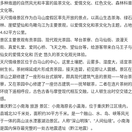
多种迤逦的自然风光和丰富的盐茶文化、爱情文化、红色文化、森林科普
文化等。
天尺情缘景区作为白马山度假区率先开放的景点，以高山生态茶海、绿石
林、崖壁望仙和鸟瞰乌江为主要景观，以爱情文化和茶文化为主题，占地
4.62平方公里。
景区主要景观有贡茶园、现代观光茶园、琴台茶寮、白马仙街、浪漫天
街、真爱礼堂、爱同心桥、飞天之吻、望仙台等，给游客带来白马王子与
仙女的爱情文化和 历史 悠久的茶文化观光体验。
天尺情缘景区位于白马山的中心，这里土壤肥、云雾多、湿度大，适宜茶
树生长。茶树绵延成片形成贡茶园，接天连碧，初见即让人震撼。景区在
茶山之巅修建了一座形似台式钢琴，颇具现代建筑气息的景观——琴台茶
寮，又在茶园中心修建了一座仿古建筑——抚琴献茶，二者在连片茶树的
环绕下遥相呼应，古色古香与摩登现代相互交融，让人顿生出时空交错之
感。
重庆黔江小南海 旅游 景区：小南海原名小瀛海，位于重庆黔江区境内，
县城北32千米处，面积约30平方千米。是一个融山、水、岛、峡等风光
于一体的高山淡水湮塞湖泊景区。人称“深山明珠”、“人间仙境”。小南海
是国内保存最完整的一处古地震遗址（黔江地震）。