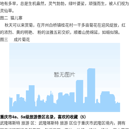
地有多旱，总是生机盎然，灵气勃勃，绿叶婆娑，顽强而生，被人们视为
灵仙草。
图二 猫儿寨
秋天可以来赏菊，在开州白桥镇桂花村一干多亩菊花在迎风绽放，红
的浓烈、黄的明艳、 粉的淡雅五彩交织，顺着山势绵延，如缎似锦。
图三 成片菊花
重庆市4a、5a级旅游景区名录，喜欢的收藏（5）
武隆喀斯特 旅游 区：武隆喀斯特 旅游 区位于重庆市武隆区境内，拥有