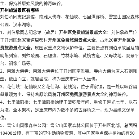
主、保持着原始风貌的神奇峡谷。
开州旅游景区有哪些
刘伯承同志纪念馆、南雅大佛寺、花仙峡、七里潭廊桥、雪宝山国家森林
公园、汉丰湖等。
1、刘伯承同志纪念馆（故居）
开州区免费旅游景点大全
：刘伯承故居位
于开州区赵家街道周都村
开州区免费旅游景点大全
，占地20亩
开州区免
费旅游景点大全
，属国家重点文物保护单位。主要景点有刘伯承故居及辅
助陈列室、刘帅陵园、石碾盘、竹林水塘、黄桷古道、父母坟地、观景平
台、铜像广场等。
2、南雅大佛寺：南雅大佛寺位于开州区南雅镇。寺内大佛为唐末石刻雕
塑，依山而立，就岩凿成，称为重庆市第一大坐佛。
3、花仙峡：花仙峡又名花仙沟、花线沟，位于谭家镇，是一处以峡谷幽
壑景观为主、保持着原始风貌
开州区免费旅游景点大全
的神奇峡谷。
4、七里潭廊桥：七里潭廊桥始建于清乾隆年间，重修于道光七年，以石
为墩，全木架构，是重庆市内为数不多的古廊桥之一，现为县级文保单
位。
5、雪宝山国家森林公园：雪宝山国家森林公园位于开州区北部，总面积
18408公顷，有丰富的野生动植物资源，其中国家重点保护植物的有50