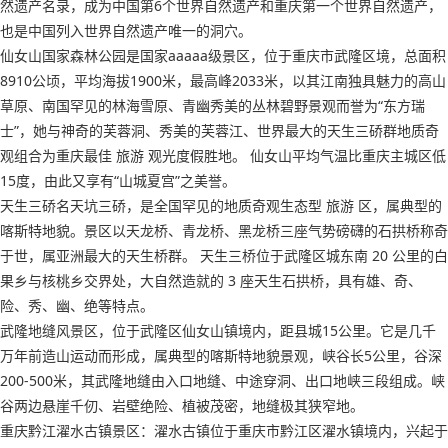
然遗产名录，成为中国第6个世界自然遗产和重庆第一个世界自然遗产，
也是中国列入世界自然遗产唯一的洞穴。
仙女山国家森林公园是国家aaaaa级景区，位于重庆市武隆区境，总面积
8910公顷，平均海拔1900米，最高峰2033米，以其江南独具魅力的高山
草原、南国罕见的林海雪原、青幽秀美的丛林碧野景观而誉为“东方瑞
士”，她与神奇的芙蓉洞、秀美的芙蓉江、世界最大的天生三硚群地质奇
观组合为重庆最佳 旅游 观光度假胜地。 仙女山平均气温比重庆主城区低
15度，由此又享有“山城夏宫”之美誉。
天生三硚名天坑三硚，是全国罕见的地质奇观生态型 旅游 区，属典型的
喀斯特地貌。景区以天龙桥、青龙桥、黑龙桥三座气势磅礴的石拱桥称奇
于世，属亚洲最大的天生桥群。 天生三桥位于武隆区城东南 20 公里的白
果乡与核桃乡交界处，大自然造就的 3 座天生石拱桥，具有雄、奇、
险、秀、幽、绝等特点。
武隆地缝风景区，位于武隆区仙女山镇境内，距县城15公里。它是几千
万年前造山运动而形成，属典型的喀斯特地貌景观，峡谷长5公里，谷深
200-500米，其武隆地缝由入口地缝、中途穿洞、出口地峡三段组成。峡
谷两边悬崖千仞、岩壁绝险、植被茂密，地缝极其狭窄地。
重庆黔江濯水古镇景区：濯水古镇位于重庆市黔江区濯水镇境内，兴起于