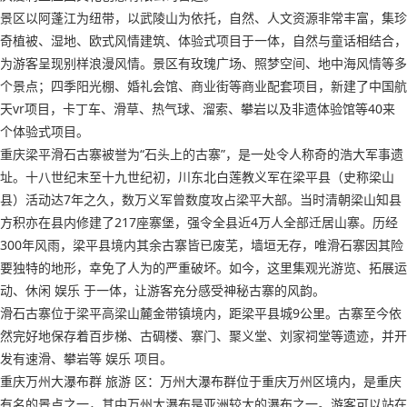
景区以阿蓬江为纽带，以武陵山为依托，自然、人文资源非常丰富，集珍
奇植被、湿地、欧式风情建筑、体验式项目于一体，自然与童话相结合，
为游客呈现别样浪漫风情。景区有玫瑰广场、照梦空间、地中海风情等多
个景点；四季阳光棚、婚礼会馆、商业街等商业配套项目，新建了中国航
天vr项目，卡丁车、滑草、热气球、溜索、攀岩以及非遗体验馆等40来
个体验式项目。
重庆梁平滑石古寨被誉为“石头上的古寨”，是一处令人称奇的浩大军事遗
址。十八世纪末至十九世纪初，川东北白莲教义军在梁平县（史称梁山
县）活动达7年之久，数万义军曾数度攻占梁平大部。当时清朝梁山知县
方积亦在县内修建了217座寨堡，强令全县近4万人全部迁居山寨。历经
300年风雨，梁平县境内其余古寨皆已废芜，墙垣无存，唯滑石寨因其险
要独特的地形，幸免了人为的严重破坏。如今，这里集观光游览、拓展运
动、休闲 娱乐 于一体，让游客充分感受神秘古寨的风韵。
滑石古寨位于梁平高梁山麓金带镇境内，距梁平县城9公里。古寨至今依
然完好地保存着百步梯、古碉楼、寨门、聚义堂、刘家祠堂等遗迹，并开
发有速滑、攀岩等 娱乐 项目。
重庆万州大瀑布群 旅游 区：万州大瀑布群位于重庆万州区境内，是重庆
有名的景点之一，其中万州大瀑布是亚洲较大的瀑布之一。游客可以站在