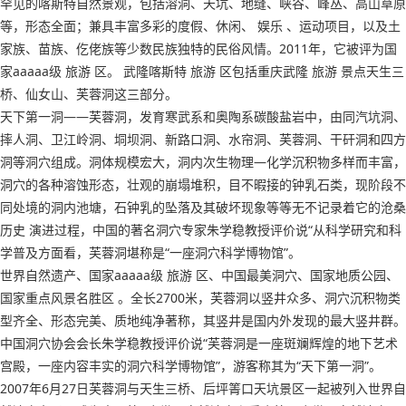
罕见的喀斯特自然景观，包括溶洞、天坑、地缝、峡谷、峰丛、高山草原
等，形态全面；兼具丰富多彩的度假、休闲、 娱乐 、运动项目，以及土
家族、苗族、仡佬族等少数民族独特的民俗风情。2011年，它被评为国
家aaaaa级 旅游 区。 武隆喀斯特 旅游 区包括重庆武隆 旅游 景点天生三
桥、仙女山、芙蓉洞这三部分。
天下第一洞——芙蓉洞，发育寒武系和奥陶系碳酸盐岩中，由同汽坑洞、
摔人洞、卫江岭洞、垌坝洞、新路口洞、水帘洞、芙蓉洞、干矸洞和四方
洞等洞穴组成。洞体规模宏大，洞内次生物理—化学沉积物多样而丰富，
洞穴的各种溶蚀形态，壮观的崩塌堆积，目不暇接的钟乳石类，现阶段不
同处境的洞内池塘，石钟乳的坠落及其破坏现象等等无不记录着它的沧桑
历史 演进过程，中国的著名洞穴专家朱学稳教授评价说“从科学研究和科
学普及方面看，芙蓉洞堪称是“一座洞穴科学博物馆”。
世界自然遗产、国家aaaaa级 旅游 区、中国最美洞穴、国家地质公园、
国家重点风景名胜区 。全长2700米，芙蓉洞以竖井众多、洞穴沉积物类
型齐全、形态完美、质地纯净著称，其竖井是国内外发现的最大竖井群。
中国洞穴协会会长朱学稳教授评价说“芙蓉洞是一座斑斓辉煌的地下艺术
宫殿，一座内容丰实的洞穴科学博物馆”，游客称其为“天下第一洞”。
2007年6月27日芙蓉洞与天生三桥、后坪箐口天坑景区一起被列入世界自