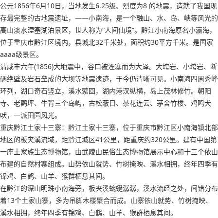
公元1856年6月10日，当地发生6.25级、烈度为8 的地震，造就了我国现
存最完整的古地震遗址，——小南海，是一个融山、水、岛、峡等风光的
高山淡水湮塞湖泊景区，世人称为“人间仙境”。黔江小南海原名小瀛海，
位于重庆市黔江区境内，县城北32千米处，面积约30平方千米。是国家
aaaa级景区。
清咸丰六年(1856)大地震中，谷口被湮塞而为大泽。大垮岩、小垮岩、断
碉绝壁及岩石垒成的大坝等地震遗迹，于今仍清晰可见。小南海四周秀峰
环列，湖口奇石竖立，溪水萦回，湖内港汊纵横，岛上茂林修竹。朝阳
寺、老鹳坪、牛背三个岛屿，古松蔽日、茶花连云、茅舍竹楼、鸡鸣犬
吠，一派田园风光。
重庆黔江土家十三寨：黔江土家十三寨，位于重庆市黔江区小南海镇北部
地区的板夹溪流域，距黔江城区41公里，距重庆约320公里。建有中国第
一座土家族生态博物馆，由武陵山民俗生态博物馆展示中心和十三个依山
布建的自然村寨组成。山势依山就势、竹树掩映、溪水相拥，终年四季有
锦鸡、白鹤、山羊、猴群栖息其间。
在黔江的深山明珠小南海旁，板夹溪蜿蜒潺潺，溪水流经之处，间错分布
着13个土家山寨，多为吊脚木楼聚合而成。山寨依山就势、竹树掩映、
溪水相拥，终年四季有锦鸡、白鹤、山羊、猴群栖息其间。