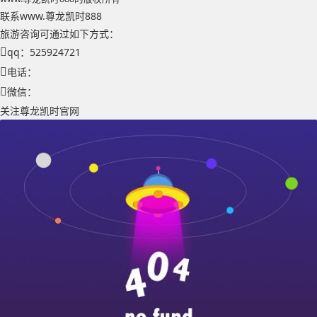
联系www.尊龙凯时888
旅游咨询可通过如下方式：
qq：525924721
电话：
微信：
关注尊龙凯时官网