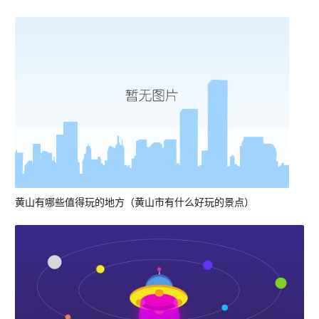
黄山有哪些值得玩的地方（黄山市有什么好玩的景点）