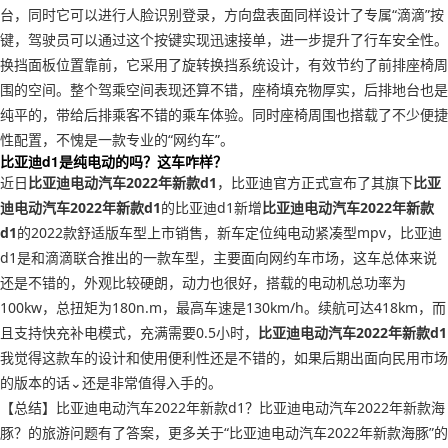
台，同时它可以进行人脸识别登录，方向盘表面同样设计了专属“滴滴”按
键，驾驶员可以通过这个按键实现迅速接单，进一步提升了行车安全性。
换挡面板位置靠前，它采用了旋转换挡系统设计，有效节约了前排座椅周
围的空间。整个驾乘空间表现还算不错，座椅填充物厚实，后排地台也是
纯平的，带给后排乘客不错的乘车体验。同时座椅周围也搭载了不少便捷
性配置，不愧是一款专业的“网约车”。
比亚迪d1是纯电动的吗？这车咋样？
近日
比亚迪电动汽车2022年新款d1
，比亚迪官方正式宣布了其旗下
比亚
迪电动汽车2022年新款d1
的比亚迪d1新增
比亚迪电动汽车2022年新款
d1
的2022款舒适版车型上市销售，新车定位纯电动紧凑型mpv，比亚迪
d1是和滴滴联合推出的一款车型，主要面向网约车市场，这车总体来说
还是不错的，外观比较硬朗，动力也很好，搭载的电动机总功率为
100kw，总扭矩为180n.m，最高车速是130km/h。续航可达418km，而
且支持快充补电模式，充满需要0.5小时，
比亚迪电动汽车2022年新款d1
我觉得这款车的设计和使用便利性还是不错的，如果后期出面向民用市场
的版本的话⌄还是非常值得入手的。
【总结】比亚迪电动汽车2022年新款d1？比亚迪电动汽车2022年新款海
豚？的旅游问题有了答案，更多关于“比亚迪电动汽车2022年新款海豚”的