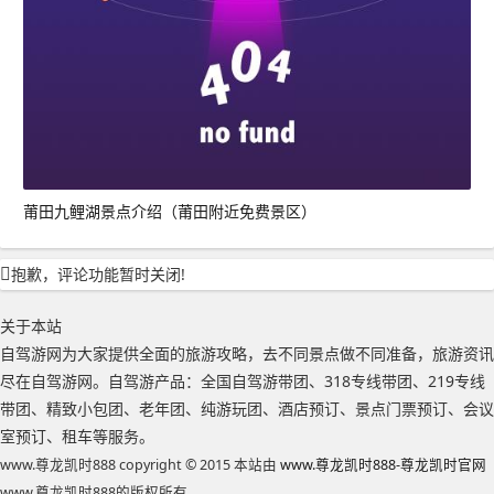
莆田九鲤湖景点介绍（莆田附近免费景区）
抱歉，评论功能暂时关闭!
关于本站
自驾游网为大家提供全面的旅游攻略，去不同景点做不同准备，旅游资讯
尽在自驾游网。自驾游产品：全国自驾游带团、318专线带团、219专线
带团、精致小包团、老年团、纯游玩团、酒店预订、景点门票预订、会议
室预订、租车等服务。
www.尊龙凯时888 copyright © 2015 本站由
www.尊龙凯时888-尊龙凯时官网
www.尊龙凯时888的版权所有