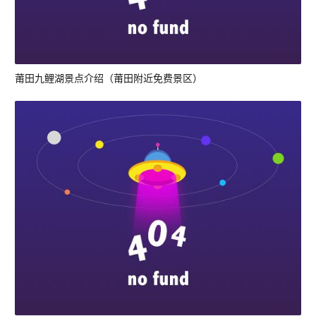
莆田九鲤湖景点介绍（莆田附近免费景区）