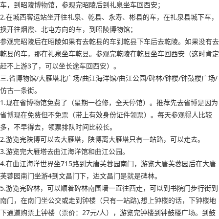
车，到昭陵博物馆，参观完昭陵后到礼泉坐车回西安；
2.在城西客运站坐开往礼泉、乾县、永寿、彬县的车，在礼泉县城下车，
换开往烟霞、北屯方向的车，到昭陵博物馆；
参观完昭陵后在昭陵如果有去乾县的车到乾县下车后去乾陵。如果没有去
乾县的车，那在礼泉坐车乾县。参观完乾陵在乾县坐车回西安（这时肯定
赶不上游3了，可以坐长途车回西安）。
三.省博物馆/大雁塔北广场/曲江海洋馆/曲江公园/碑林/钟楼/钟鼓楼广场/
仿古一条街。
1.现在省博物馆免费了（星期一检修，全天停馆）。推荐先去省博是因为
省博现在免费但不免票（带上有效身份证件领票）。每天参观得人比较
多，不早得去，领票排队时间比较长。
2.游览完陕博可以去大雁塔，陕博离大雁塔只有一站路，可以走去。
3.游览完大雁塔去曲江海洋馆和曲江公园。
4.在曲江海洋世界坐715路到大唐芙蓉园南门，游览大唐芙蓉园后在大唐
芙蓉园南门坐游4到文昌门下，进文昌门是就是碑林。
5.游览完碑林，可以顺着碑林南围墙一直往西走，可以到书院门步行街到
南门，在南门坐公交或走到钟楼（只有一站路),想上钟楼的话，下钟楼地
下通道购票上钟楼（票价：27元/人），游览完钟楼到钟鼓楼广场。到鼓