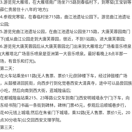
3.游览完大雁塔，在大雁塔南广场坐715路到春临村下，到寒窑(王宝钏等
薛仁贵居住十八年的'地方);
4.参观完寒窑，在春临村坐715路，曲江池遗址公园下。游览曲江池遗址
公园;
5.游览完曲江池遗址公园，在曲江池遗址公园坐715路，大唐芙蓉园南门
下(或从曲江公园走到大唐芙蓉园，很近，不到1站路)，进大唐芙蓉园;
6.游览完大唐芙蓉园后从大唐芙蓉园北门出来到大雁塔北广场看音乐喷泉
(大雁塔北广场音乐喷泉是亚洲第一大音乐喷泉。最好看晚上8点半那一
场，有音乐和灯光)。
第二天：
在火车站乘坐611路(无人售票、票价1元)到钟楼下车，经过钟鼓楼广场
，从鼓楼进回民街，向西步行到化觉巷西安大清真寺，途中可以品尝回族
小吃，然后向南到西大街，逛城隍庙后;
在都城隍庙站乘215、23等路公交车到南门(西安明城墙永宁门)下车，向
东经书院门书画一条街到碑林，碑林门票45元，参观后沿顺城巷步行，
花40元钱上城墙;然后在朱雀门下城墙，乘32路(无人售票、票价1元，20
点30分收车)公交回西安文理学院。
第三天：