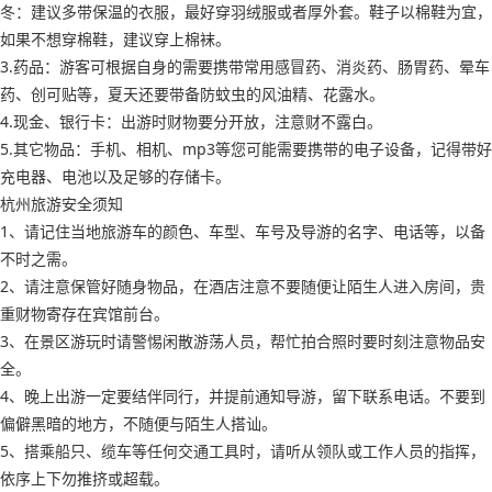
冬：建议多带保温的衣服，最好穿羽绒服或者厚外套。鞋子以棉鞋为宜，
如果不想穿棉鞋，建议穿上棉袜。
3.药品：游客可根据自身的需要携带常用感冒药、消炎药、肠胃药、晕车
药、创可贴等，夏天还要带备防蚊虫的风油精、花露水。
4.现金、银行卡：出游时财物要分开放，注意财不露白。
5.其它物品：手机、相机、mp3等您可能需要携带的电子设备，记得带好
充电器、电池以及足够的存储卡。
杭州旅游安全须知
1、请记住当地旅游车的颜色、车型、车号及导游的名字、电话等，以备
不时之需。
2、请注意保管好随身物品，在酒店注意不要随便让陌生人进入房间，贵
重财物寄存在宾馆前台。
3、在景区游玩时请警惕闲散游荡人员，帮忙拍合照时要时刻注意物品安
全。
4、晚上出游一定要结伴同行，并提前通知导游，留下联系电话。不要到
偏僻黑暗的地方，不随便与陌生人搭讪。
5、搭乘船只、缆车等任何交通工具时，请听从领队或工作人员的指挥，
依序上下勿推挤或超载。