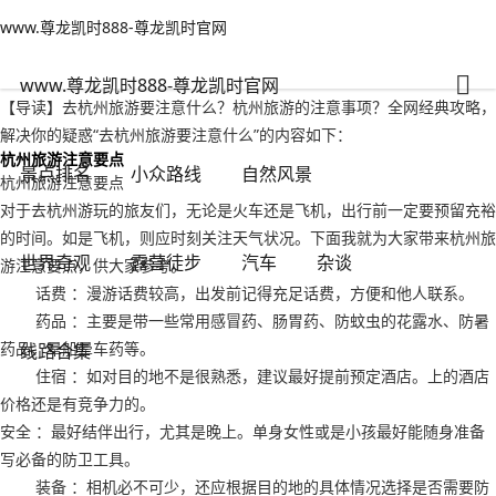
www.尊龙凯时888-尊龙凯时官网
景点排名
文章正文
www.尊龙凯时888-尊龙凯时官网
去杭州旅游要注意什么？杭州旅游的注意事项-www.尊龙凯时888
旅游情报部门
2022年09月17日 05:30
128
0
www.尊龙凯时888-尊龙凯时官网
【导读】去杭州旅游要注意什么？杭州旅游的注意事项？全网经典攻略，
解决你的疑惑“去杭州旅游要注意什么”的内容如下：
杭州旅游注意要点
景点排名
小众路线
自然风景
杭州旅游注意要点
对于去杭州游玩的旅友们，无论是火车还是飞机，出行前一定要预留充裕
的时间。如是飞机，则应时刻关注天气状况。下面我就为大家带来杭州旅
世界奇观
露营徒步
汽车
杂谈
游注意要点，供大家参考。
话费 ：漫游话费较高，出发前记得充足话费，方便和他人联系。
药品 ：主要是带一些常用感冒药、肠胃药、防蚊虫的花露水、防暑
药品、晕船晕车药等。
线路合集
住宿 ：如对目的地不是很熟悉，建议最好提前预定酒店。上的酒店
价格还是有竞争力的。
安全 ：最好结伴出行，尤其是晚上。单身女性或是小孩最好能随身准备
写必备的防卫工具。
装备 ：相机必不可少，还应根据目的地的具体情况选择是否需要防