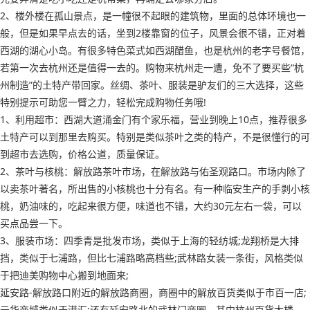
2、楼外楼在孤山景点，是一幢很不起眼的建筑物，里面的总体环境也一
般，但是如果早点去的话，坐到2楼靠窗的位子，风景会很不错，正对着
西湖的湖心小岛。有很多特色菜式如西湖醋鱼，也是杭州的老字号餐馆，
若第一次去杭州还是值得一去的。购物来杭州走一遭，免不了要买些“杭
州制造”的土特产带回家。丝绸、茶叶、服装是驴友们的三大选择，这些
特别提示可助您一臂之力，轻松完成购物任务哦!
1、利用超市：西湖大道涌金门有个家乐福，营业到晚上10点，推荐很多
土特产可以到那里去购买。特别是类似茶叶之类的特产，不是很懂行的可
到超市去选购，价格公道，质量保证。
2、茶叶与核桃：解放路茶叶市场，在解放路与佑圣观路口。市场内除了
以卖茶叶著名，所出售的小核桃也十分有名。有一种临安生产的手剥小核
桃，奶油味的，吃起来很方便，味道也不错，大约30元左右一袋，可以
买点品尝一下。
3、服装市场：四季青是批发市场，类似于上海的轻纺城;龙翔桥是大排
挡，类似于七浦路，但比七浦路略高档些;武林路女装一条街，风格类似
于把迪美购物中心搬到地面来;
延安路-解放路口附近的解放路商圈，商圈中的解放百货类似于市百一店;
元华商城类似于港汇;还有延安路北的武林门商圈，其中杭州百货大楼、