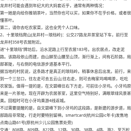
龙井村可能会遇到年纪大的大妈套近乎，通常有两种情况：
第一她是向给你推销茶叶，当然你也可以买，如果你不在乎价格，或者很
懂茶叶。
第二，请你去吃农家菜，这也全凭个人口味。
2、十里琅珰爬山(龙井村—琅珰岭)：公交27路龙井茶室站下车，前行至
龙井村358号农居附近。
进“十里琅珰”牌坊后，沿水泥路上行至农居183号。出农居点，改走泥
路。该路段依山而建，由山脚至山腰至山顶，渐行渐上，间有石阶路，局
部甚陡，与右侧的电信游步道基本平行。
据当地的村民说，这条路才是真正的琅珰岭。稍事休息后出发。前行，来
到一个三岔口，往左走可去五云山;往右走，则可去梅家坞喝喝茶，吃吃
农家饭。值得一提的是，在文碧峰往右下方走，可前往小牙坞。小牙坞原
来是一片茶地，现在开辟为农居茶室，这里空气特别好，满眼翠绿风景甚
美。回程时可在小牙坞乘游4线返城。
不过需要提醒的是，自文碧峰下到小牙坞的这段路，是新建的游步道，局
部路段非常陡，行走时要特别留神。smartcard(杭州公园ic年卡)发售地
点南山路61号(原杭州少儿公园售票处旁)
交通：808路、809路、822路、12路、30路、38路、4路、游2、至万松