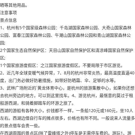
晒等其他用品。
注意事项
景点信息
1、杭州有5个国家级森林公园：千岛湖国家森林公园、大奇山国家森林
公园、富春江国家森林公园、午潮山国家森林公园和青山湖国家森林公
园;
2个国家生态自然保护区：天目山国家自然保护区和清凉峰国家自然保护
区;
1个国家旅游度假区：之江国家旅游度假区。不要局限于市区游览。
2、近几年全球变暖气候异常，7、8月的杭州非常炎热，最高温度直逼40
度，出门务必做好防暑措施，如带好防晒霜、伞、足够的水等。
3、武林广场附近的`黄龙体育中心，是杭州的旅游集散中心，如果你还想
去杭州旁边的地方，可以到这里找车。4、游览杭州，最惬意的莫过于租
船游西湖，和骑着脚踏车的环游之旅了。
西湖的游船有各种大小，价钱都不一样，一条船120元或160元，坐10人
左右。西湖边借自行车的摊点很多，价格也有所不同。一般说来人流量多
的景点借车会贵一些。
在西湖周围的景点区(除了雷峰塔之外)停车是无需停车费的。游玩1、游