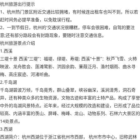
杭州旅游出行提示
1、杭州热门景区附近交通比较拥堵，有时候连出租车也叫不到，所以若
赶时间务必提早准备，以免耽误行程。
2、一到节假日，杭州的'交通状况很糟糕，停车会很困难，自驾的要注
意;还有部分路段会有封路现象，要随时注意交通信息。
杭州旅游景点介绍
1.西溪
三堤十景 西溪“三堤”：福堤、绿堤、寿堤; 西溪“十景”：秋芦飞雪、火柿
映波、龙舟胜会、莲滩鹭影、洪园余韵、蒹葭泛月、渔村烟雨、曲水寻
梅、高庄宸迹、河渚听曲。
2.千岛湖
千岛湖碧波万倾，千岛竟秀，群山叠翠，峡谷幽深，溪涧清秀，洞石奇
异，还有种类众多的生物资源，文物古迹和丰富的土特产品，构成了享誉
中外的岛湖风景特点。近年来，经过大规模的改造和建设，已形成了品位
较高、内涵丰富的羡山、屏峰、梅峰、龙山、动物系列、石林六大景区的
14处景点。
3.西湖
西湖简介：杭州西湖位于浙江省杭州市西部， 杭州市市中心，旧称武林