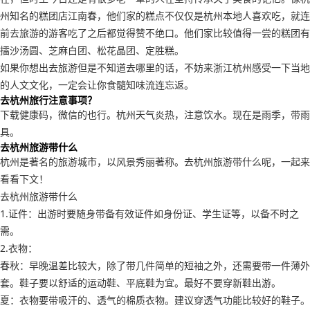
州知名的糕团店江南春，他们家的糕点不仅仅是杭州本地人喜欢吃，就连
前去旅游的游客吃了之后都觉得赞不绝口。他们家比较值得一尝的糕团有
擂沙汤圆、芝麻白团、松花晶团、定胜糕。
如果你想出去旅游但是不知道去哪里的话，不妨来浙江杭州感受一下当地
的人文文化，一定会让你食髓知味流连忘返。
去杭州旅行注意事项？
下载健康码，微信的也行。杭州天气炎热，注意饮水。现在是雨季，带雨
具。
去杭州旅游带什么
杭州是著名的旅游城市，以风景秀丽著称。去杭州旅游带什么呢，一起来
看看下文！
去杭州旅游带什么
1.证件：出游时要随身带备有效证件如身份证、学生证等，以备不时之
需。
2.衣物：
春秋：早晚温差比较大，除了带几件简单的短袖之外，还需要带一件薄外
套。鞋子要以舒适的运动鞋、平底鞋为宜。最好不要穿新鞋出游。
夏：衣物要带吸汗的、透气的棉质衣物。建议穿透气功能比较好的鞋子。