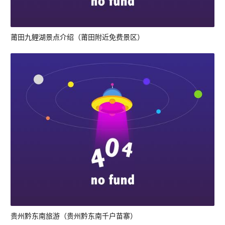
莆田九鲤湖景点介绍（莆田附近免费景区）
贵州黔东南旅游（贵州黔东南千户苗寨）