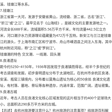
溪、钱塘江等水系。
7.钱塘江
浙江省第一大河，发源于安徽省黄山，流经徽、浙二省，古名“浙江”、
“折江”或“之江”，最早见名于《山海经》，是越文化的主要发源地之一。
河流全长688千米，流域面积5.56万平方千米，年均流量442.5亿立方
米，河口潮汐水力资源理论蕴藏量为472万千瓦特。新安江与兰江是钱塘
江的源头，于上海市南汇区和宁波市、舟山市嵊泗县之间注入东海，其中
杭州附近河段，称“之江”或“罗刹江”。
钱塘潮的特色 交叉潮、一线潮、回头潮
8.良渚遗址
距今约5250~4150年，1936年因发现于良渚镇而得名，经半个多世纪的
考古调查和发掘，初步查明遗址分布于太湖地区。在杭州市余杭区良渚、
安溪、瓶窑三镇境内，分布着以莫角山遗址为核心的50余处 良渚文化遗
址，有村落、墓地、祭坛等各种遗存，内涵丰富，范围广阔，遗址密集。
9.良渚古城
近年，考古人员在良渚文化核心区域发现的这片相当于约400个足球场大
小，总面积达290多万平方米的古城。
【总述】去杭州旅游要注意什么？杭州旅游的注意事项？纯旅游百科解