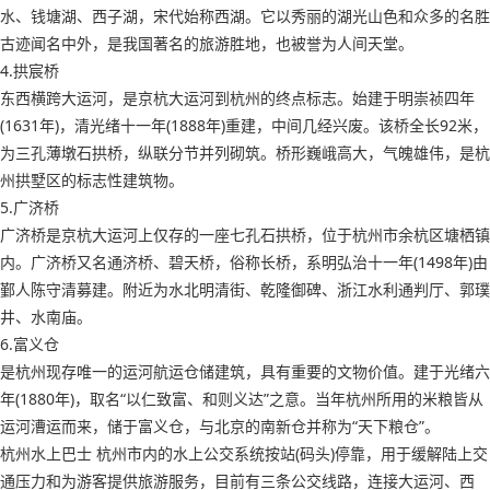
水、钱塘湖、西子湖，宋代始称西湖。它以秀丽的湖光山色和众多的名胜
古迹闻名中外，是我国著名的旅游胜地，也被誉为人间天堂。
4.拱宸桥
东西横跨大运河，是京杭大运河到杭州的终点标志。始建于明崇祯四年
(1631年)，清光绪十一年(1888年)重建，中间几经兴废。该桥全长92米，
为三孔薄墩石拱桥，纵联分节并列砌筑。桥形巍峨高大，气魄雄伟，是杭
州拱墅区的标志性建筑物。
5.广济桥
广济桥是京杭大运河上仅存的一座七孔石拱桥，位于杭州市余杭区塘栖镇
内。广济桥又名通济桥、碧天桥，俗称长桥，系明弘治十一年(1498年)由
鄞人陈守清募建。附近为水北明清街、乾隆御碑、浙江水利通判厅、郭璞
井、水南庙。
6.富义仓
是杭州现存唯一的运河航运仓储建筑，具有重要的文物价值。建于光绪六
年(1880年)，取名“以仁致富、和则义达”之意。当年杭州所用的米粮皆从
运河漕运而来，储于富义仓，与北京的南新仓并称为“天下粮仓”。
杭州水上巴士 杭州市内的水上公交系统按站(码头)停靠，用于缓解陆上交
通压力和为游客提供旅游服务，目前有三条公交线路，连接大运河、西