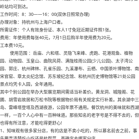
岭站均可到达。
工作时间：8：30——16：00(双休日照常办理)
办理对象：持杭州与上海户口者。
所需证件：个人有效身份证、本人1寸免冠近期证件照1张。
费用：年使用费每张40元，7月1日后购半年使用费为20元。
工本费10元。
使用范围 ：岳庙、六和塔、灵隐飞来峰、虎跑、花港观鱼、植物
园、动物园、玉皇山、曲院风荷、满陇桂雨公园(少儿公园)、太子湾公
园、郭庄、杭州碑林、孔雀乐园、九溪瀑布、云栖、中国茶叶博物馆、南
宋官窑、章太炎纪念馆、苏东坡纪念馆、和杭州历史博物馆等21处公园
景点均凭卡入园，全年通用。
其中个别公园在举办大型展览期间需适当补差价。黄龙洞、城隍阁、花
圃、胡雪岩故居和万松书院等根据物价局有关规定实行补差。其余湖中三
岛、雷峰塔登塔及西湖夜游，公园年票不通用。餐饮杭州的美味就和西湖
一样，一百个人心中有一百种味道。那些知名的老字号是不得不去的，但
也得有所注意，才能吃得更舒心!
1、知味观有很多家分店，有的店是不卖小吃的，所以慕名前去之前，事
先要弄清楚吃小吃还是杭帮菜，再确定去哪家分店。