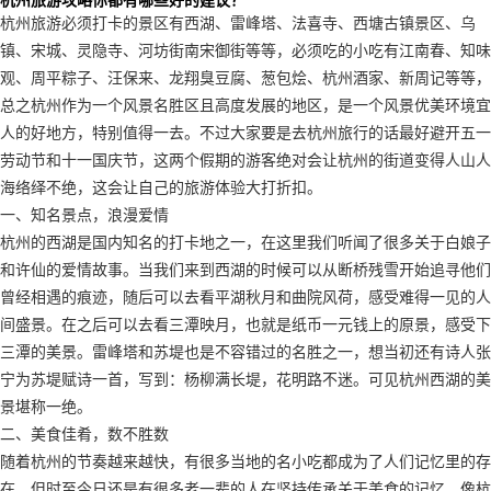
杭州旅游必须打卡的景区有西湖、雷峰塔、法喜寺、西塘古镇景区、乌
镇、宋城、灵隐寺、河坊街南宋御街等等，必须吃的小吃有江南春、知味
观、周平粽子、汪保来、龙翔臭豆腐、葱包烩、杭州酒家、新周记等等，
总之杭州作为一个风景名胜区且高度发展的地区，是一个风景优美环境宜
人的好地方，特别值得一去。不过大家要是去杭州旅行的话最好避开五一
劳动节和十一国庆节，这两个假期的游客绝对会让杭州的街道变得人山人
海络绎不绝，这会让自己的旅游体验大打折扣。
一、知名景点，浪漫爱情
杭州的西湖是国内知名的打卡地之一，在这里我们听闻了很多关于白娘子
和许仙的爱情故事。当我们来到西湖的时候可以从断桥残雪开始追寻他们
曾经相遇的痕迹，随后可以去看平湖秋月和曲院风荷，感受难得一见的人
间盛景。在之后可以去看三潭映月，也就是纸币一元钱上的原景，感受下
三潭的美景。雷峰塔和苏堤也是不容错过的名胜之一，想当初还有诗人张
宁为苏堤赋诗一首，写到：杨柳满长堤，花明路不迷。可见杭州西湖的美
景堪称一绝。
二、美食佳肴，数不胜数
随着杭州的节奏越来越快，有很多当地的名小吃都成为了人们记忆里的存
在，但时至今日还是有很多老一辈的人在坚持传承关于美食的记忆。像杭