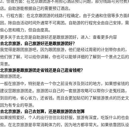
2、住宿方面：在北京跟团游不用担心酒店预订问题，部分线路可另付费
店。自助游能根据自己的需要预订酒店。
3、行程方面：在北京跟团游的线路行程确定，由于交通和住宿等多方面
因，除自由活动时间外通常不可离团。自助游的行程完全由自己安排，需
些心思和精力，但自由度高。
更多关于去北京是自助游好还是跟旅游团好，进入：查看更多内容
去北京旅游，自己旅游好还是跟旅游团好？
我觉得是跟团旅游吧，因为跟团旅游，他们是经过周密的计划带你去的，
他们很了解，可以给你讲解，你也可以能够详细的了解到一个景点之后的
背景。
北京旅游是跟旅游团走省钱还是自己逛省钱呢？
跟旅游团走。
一般在旅游中，特别是去一个你之前没有涉及到过的地方，如果想省钱的
建议您跟旅游团走。旅游团以自己的一套旅游攻略可以帮你少走冤枉路，
到目的地，省心省力，还省钱。而且会更加贴切的了解旅游景点的历史文
因为有专业的导游。
去北京旅游，自己去划算，还是跟旅游团去划算
如果按照爱好，个人的出行往往比较舒服，旅游有深度，吃饭什么的也会
些。在北京旅游是非常消耗体力的，因为地方都非常大。如果依靠团队设