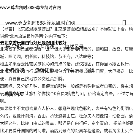
www.尊龙凯时888-尊龙凯时官网
小众路线
文章正文
www.尊龙凯时888-尊龙凯时官网
北京旅游跟旅游团？北京旅游跟旅游团区别-www.尊龙凯时888
adminzb
2022年09月17日 07:36
127
0
www.尊龙凯时888-尊龙凯时官网
【导言】北京旅游跟旅游团？北京旅游跟旅游团区别？不懂就往下看，精
讲解“北京旅游跟旅游团”的内容如下：
去北京游玩自由行好还是跟团比较好
景点排名
小众路线
自然风景
北京很多的景点都值得一去，但大多都是要门票的，颐和园，故宫，居庸
城，圆明园，明长陵，科技馆，恭王府，八达岭等；
楼主如果要去比较民族色彩的景点的话，建议跟团，在你当地跟团也行，
世界奇观
露营徒步
汽车
杂谈
北京再找个团也行，团里一般都包含了住宿餐，景点门票，大巴接送。比
便，真要自己挤地铁公交还真折腾。
跟团呢，又分好几种，很便宜的那种一般都是有购物或者自费的，楼主想
玩质量高的，让旅社给你找个0自费0购物的团，价格肯定高些，不过才
线路合集
啊。
如果楼主不太想去景点人挤人，想逛些现代色彩的，去些有特色的街啊店
么的，或像什刹海，香山，承德避暑山庄，杜莎夫人蜡像馆，动物园，清
大啊这些，比较自由式的景点，那还是自由行吧，定个青旅， 提前查好
比如要看升国旗的时间啦，酒店到景点的距离车程这些，或者淘宝上买个