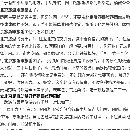
至于有些不熟悉的地方，手机导航，网上的旅游攻略到处都是，稍微查查
北京旅游跟旅游团
了。
跟团主要就是省点事，但是时间卡得紧，还要带
北京旅游跟旅游团
你去购
整体体验并不好。跟团游不能简单看团费便宜，旅游团也要挣钱的，你想
京旅游跟旅游团
他们怎么挣钱？
北京旅游的费用，1、往返北京的交通费，这个看你自己的选择。2、住
北京的宾馆相对比较贵，如家那样的一般也要3-4百往上，你可以自己去
择订房。3、市内交通，如果想省钱，公交地铁就挺好，手机下载一个亿
行
北京旅游跟旅游团
了，北京的市内交通费是比较低的，市内景点的交通
天也就一二十块钱够了。4、景点门票，北京的景点门票是比较便宜的，
就3、5十，还有很多博物馆是免费的。不过现在大部分需要预约，最好
上查好，约好再去。5、餐饮，这个北京应该偏贵，不过各种档次都有，k
麦当劳啥的都是全国差不多，庆丰包子铺之类的，吃一顿也就是二三十。
去北京是自助游好还是跟旅游团好
自助游与跟团旅游各有千秋，对比如下：
1、费用方面：在北京跟团游通常会包含行程中的景点大门票、团队用餐
住宿、导游服务。自助游通常是指机票加酒店或者单订酒店，不包含当地
通、门票、导游和用餐。