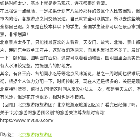
线路时间太少，基本上就是走马观花，连花都很难看清。
在此强调一点经验：一是如果计划有八达岭那样的景区个人比较困难，但
市内的话，各旅游点之间交通发达，自己就完全可以搞定。所以去这些地
全都自己跑。如果是在校本科以下的学生，全国学生证都可以在景点拿到
票，非常划算！
北京景点太多了，只能找最喜欢的去看看。天安门、故宫、北海、景山都
片，连同东单西单王府井，这就得消耗两天，而且也累得差不多了。最好
一下；颐和园、圆明园在西边，通常可以看看颐和园。圆明园里面真实景
有大水法较完整，拍摄照片的好地方。
其余，有各王府、各胡同小吃等等北京风味游览，总之一周时间也很难玩
彻，根据个人体力分配一下，时间控制好。现在人还是很多的，关键是现
北京特别漂亮，值得去!可惜这时间从来没办法去一次，都是春天去的，
有风沙，但是花卉也很多，相对也是不错的。
【回顾】北京旅游跟旅游团？北京旅游跟旅游团区别？看完已经懂了吗，
关于“北京旅游跟旅游团区别”的旅游关注尊龙凯时官网：
https://www.mvt360.com/
标签：
北京旅游跟旅游团