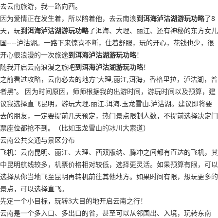
去云南旅游，我一路向西。
因为爱情正在发生着，所以陪着他，去云南浪
到洱海泸沽湖游玩功略
了8
天，玩
到洱海泸沽湖游玩功略
了洱海、大理、丽江、还有神秘的东方女儿
国----泸沽湖。一路下来惊喜不断，住着舒服，玩的开心，花钱也少，很
开心很浪漫的一次旅途
到洱海泸沽湖游玩功略
！
随我开启云南浪漫之旅吧
到洱海泸沽湖游玩功略
！
之前看过攻略，云南必去的地方“大理,丽江,洱海，香格里拉，泸沽湖，普
者黑”。 因为时间原因，师师根据我的出游时间，游玩时间以及预算，建
议我选择直飞昆明，游玩大理.丽江.洱海.玉龙雪山.泸沽湖。建议即将要
去的朋友，一定要提前几天预定，热门景点限制人数，不提前选择决定门
票座位都抢不到。（比如玉龙雪山的冰川大索道）
云南公共交通与景区分布
飞机：云南昆明、丽江、大理、西双版纳、腾冲之间都有直达的飞机，其
中昆明航线较多，机票价格相对较低，选择更灵活。如果预算有限，可以
选择从你当地飞至昆明再转机前往其他地方。如果时间有限，想玩更多的
景点，可以选择直飞。
先定一个小目标，玩转3大目的地开启云南之行！
云南是一个多入口、多出口的省，甚至可以从邻国出、入境，玩转东南