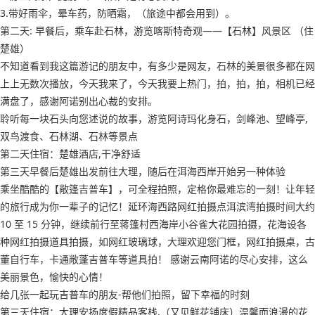
3.带好雨伞，晕车药，防晒霜，（旅途中都会用到）。
第二天: 早餐后，乘车赴石林，游览喀斯特奇观——【石林】风景区 （住
楚雄）
不知道看到我这篇游记的朋友中，有多少是网友，石林的美景很多都在网
上上无数次播放，今天我来了，今天我要上热门，拍，拍，拍，相机已经
满盘了，感谢阿诺别出心裁的安排。
聆听每一块石头向您述说的故事，游览阿诗玛化身石，剑峰池、望峰亭,
双鸟渡食、石林湖、石林等景点
第二天住宿：楚雄酒店,干净舒适
第三天早餐后楚雄出发前往大理，随后在洱海西岸开始另一种体验
乘坐酷酷的【敞篷吉普车】，可全程拍照，定格你最难忘的一刻！让年轻
的旅行成为你一辈子的记忆！延环海西路网红拍摄点洱滨湾拍摄时间大约
10 至 15 分钟，继续前行至蒋篷村西海岸小谷雀大花园拍摄，花海设各
种网红拍摄道具拍摄，如网红玻璃球，大理欢迎您门框，网红拍摄桌，古
董自行车，卡通敞蓬吉普车等道具拍！ 感谢云南阿诺的尽心安排，这么
美丽景色，愉快的心情！
给几张一起玩吉普车的朋友-帮他们拍照，留下幸福的时刻
第三天住宿：大理安扬度假精品客栈,（又见鲜花铺床）温馨而浪漫的花