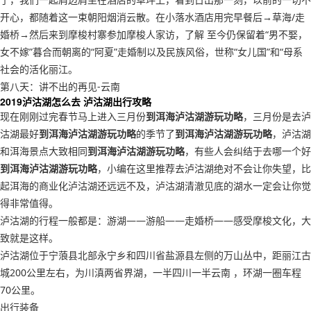
开心，都随着这一束朝阳烟消云散。在小落水酒店用完早餐后→草海/走
婚桥→然后来到摩梭村寨参加摩梭人家访，了解 至今仍保留着“男不娶，
女不嫁”暮合而朝离的“阿夏”走婚制以及民族风俗，世称“女儿国”和“母系
社会的活化丽江。
第八天：讲不出的再见-云南
2019泸沽湖怎么去 泸沽湖出行攻略
现在刚刚过完春节马上进入三月份
到洱海泸沽湖游玩功略
，三月份是去泸
沽湖最好
到洱海泸沽湖游玩功略
的季节了
到洱海泸沽湖游玩功略
，泸沽湖
和洱海景点大致相同
到洱海泸沽湖游玩功略
，有些人会纠结于去哪一个好
到洱海泸沽湖游玩功略
，小编在这里推荐去泸沽湖绝对不会让你失望，比
起洱海的商业化泸沽湖还远远不及，泸沽湖清澈见底的湖水一定会让你觉
得非常值得。
泸沽湖的行程一般都是：游湖——游船——走婚桥——感受摩梭文化，大
致就是这样。
泸沽湖位于宁蒗县北部永宁乡和四川省盐源县左侧的万山丛中，距丽江古
城200公里左右，为川滇两省界湖，一半四川一半云南 ，环湖一圈车程
70公里。
出行装备