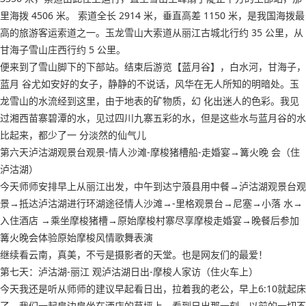
里海拨 4506 米。 索道全长 2914 米，垂直高差 1150 米，是我国海拨最
高的旅游客运索道之一。玉龙雪山大索道从丽江古城北行约 35 公里，从
甘海子雪山庄西行约 5 公里。
便来到了雪山脚下的下部站。结束后游览【蓝月谷】，白水河，甘海子，
蓝月 谷尤如安好的女子，静静的不说话，风华在无人所知的明暗处。玉
龙雪山的水流经到这里，由于地表的矿物质，幻 化出迷人的色彩。我见
过湘西苗寨碧潭的水，见过四川九寨五彩的水，但是这些水与蓝月谷的水
比起来，都少了一 分淡然的仙气儿
第六天泸沽湖观景台观景-情人沙滩-摩梭猪槽船-走婚宴→篝火晚 会（住
泸沽湖）
今天师师安排早上从丽江出发，中午到达宁蒗县用中餐→泸沽湖观景台观
景→抵达泸沽湖进行环湖途径情人沙滩→-里格观景台→尼塞→小落 水→
入住酒店 →乘坐摩梭猪槽→原始摩梭村寨尽享摩梭走婚宴→晚餐后参加
篝火晚会体验原始摩梭风情歌舞表演
继续看云南，真美，不亏是摄影者的天堂。也是网友们的最爱！
第七天：泸沽湖-丽江 观泸沽湖日出-摩梭人家访（住火车上）
今天我还是听从师师的建议早起看日出，拉着我的老公，早上6:10就起床
了，我们一起肩边肩坐在酒店的草坪上，看到日出那一刻，以前的一切不