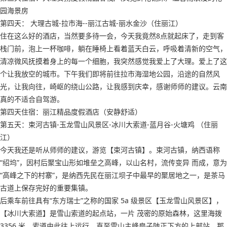
园海景房
第四天： 大理古城-拉市海--丽江古城-丽水金沙（住丽江）
住在这么好的酒店，当然要多待一会，今天我竟然8点就起床了，走到客
栈门前，泡上一杯咖啡，躺在睡椅上看着蓝天白云，呼吸着清新的空气，
清凉微风抚摸着身上的每一个细胞，我突然感觉我爱上了大理。爱上了这
个让我放空的城市。下午我们即将前往拉市海湿地公园，沿途的自然风
光，让我向往，崎岖的绕山公路，让我感到庆幸，感谢师师的建议。云南
真的不适合自驾游。
第四天住宿：丽江精品度假酒店（安静舒适）
第五天：束河古镇-玉龙雪山风景区-冰川大索道-蓝月谷-火塘鸡 （住丽
江）
今天我还是听从师师的建议，游览【束河古镇】。束河古镇，纳西语称
“绍坞”，因村后聚宝山形如堆垒之高峰，以山名村，流传变异 而成，意为
“高峰之下的村寨”，是纳西先民在丽江坝子中最早的聚居地之一，是茶马
古道上保存完好的重要集镇。
后乘车前往具有“东方瑞士”之称的国家 5a 级景区【玉龙雪山风景区】，
【冰川大索道】是雪山索道的起点站，一片 茂密的原始森林，这里海拨
3356 米，索道由此往上运行，直至雪山主峰扇子陡正下方的上部站，那