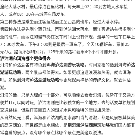
途经大落水村，最后停泊在里格村，每天早上07：40到古城大水车接
人，或者08：30在古城停车场发车。
第三种办法是乘坐丽江客运站丽江至西昌的班车，经过大落水停。
第四种办法是先到宁蒗县城，再到泸沽湖大落水。丽江客运站有很多到宁
蒗的班车，而丽江的慢节奏在发车时间上也有体现，最早的一班车在早上
7∶30才发车，下午3∶00则是最后一班车了，全天10辆班车，票价25
元/人。路况不是特别好，125千米的路程要用4个小时才能开到。
泸沽湖和洱海哪个更值得去
洱海和泸沽湖各有特色
到洱海泸沽湖游玩功略
，时间充裕的话
到洱海泸沽
湖游玩功略
，两个景点都值得去。如果更想追逐浪漫和热闹，就去洱海
吧。如果
到洱海泸沽湖游玩功略
你更想探索神秘的传统文化，就去泸沽
湖。
洱海的话，只是大理的一个部分，可以顺便去看看洱海，优势在于交通方
便并且可以同时玩。泸沽湖则是比较独立的一个地方，去的话要单独规划
交通路线，但胜在美丽宜人的湖光水色和独特的摩梭族风情。
从自然风光上看，洱海和泸沽湖的湖水都相当的清澈，都是风景极其优美
的高原湖泊，而且都是山水相依，是
到洱海泸沽湖游玩功略
我们国人都非
常喜爱的景点，没有哪个景点比哪个景点更美这以说法。