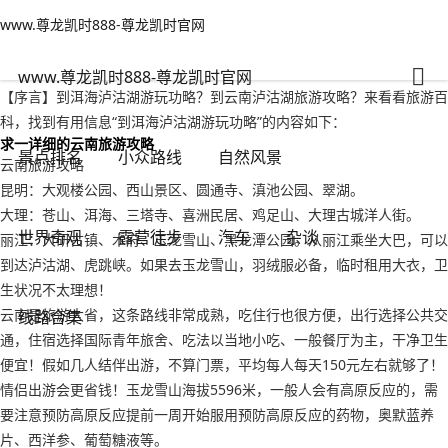
www.尊龙凯时888-尊龙凯时官网
景点排名
文章正文
www.尊龙凯时888-尊龙凯时官网
到洱海泸沽湖游玩功略？到云南泸沽湖旅游攻略-www.尊龙凯时888
纵横万里
2022年09月14日 22:06
129
0
www.尊龙凯时888-尊龙凯时官网
【序言】到洱海泸沽湖游玩功略？到云南泸沽湖旅游攻略？来看看旅游百
科，找到有用信息“到洱海泸沽湖游玩功略”的内容如下：
求一详细的云南旅游攻略
景点排名
小众路线
自然风景
云南旅游攻略
昆明：大观楼公园、西山景区、圆通寺、滇池公园、翠湖。
大理：苍山、洱海、三塔寺、喜洲民居、鸡足山、大理古城洋人街。
世界奇观
露营徒步
汽车
杂谈
丽江：大研古镇、木府、玉龙雪山、黑龙潭公园。从丽江乘坐大巴，可以
到达泸沽湖、虎跳峡。如果去玉龙雪山，羽绒服必备，临时租用大衣，卫
生状况不太理想！
云南是旅游大省，这条路线非常成熟，吃住行也很方便，出行选择公共交
线路合集
通，住宿选择国际青年旅舍、吃法以当地小吃、一般餐厅为主，干净卫生
便宜！假如几人结伴出游，不算门票，平均每人每天150元左右就够了！
情侣出游会更省钱！玉龙雪山海拔5596米，一般人会有高原反应的，需
要注意预防高原反应提前一周开始服用预防高原反应的药物，奥默蓝养
片、西洋参、葡萄糖液等。