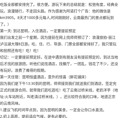
吃饭全部都安排完了。很方便。游玩下来的总结就是：松弛有度，经典全
玩，浪漫随行，不走回头路。作为感谢为阿诺打个广告：他的微信是
km3905。8天才1000多元每人,时间刚刚好，云南最热门的景点都玩到
了。）
第一天: 到达昆明，入住酒店，一定要提前预定
我们出发之前一个星期，因为提前在网上找师师预订了：浪漫旅拍-丽江
泸沽湖大理8日游。吃、住、行、导游、门票全部都安排好了，我只管玩
和拍照还有吃！吃！吃！
切记：一定要提前预定好。在途中遇到有朋友没有提前预定的，到达当地
后才找的旅游团，听他们说找酒店，找餐厅，一团乱，钱花了不少，还没
有玩好。浪费了难得的假期。
第一天住宿：昆明恒盛酒店，意外的惊喜（鲜花铺床）
因为我们是下午13:30到的昆明，师师接到我们就送我们到酒店，签定完
正式的旅游合同，就带我们逛吃逛吃！吃了云南过桥米线，老奶洋芋（地
址:火车站附近，叫老滇过桥米线，），还比较符合我的口味，地道正宗
的云南风味。
1.建议飞机时间早点到，因为昆明的美食，一定会让你口水直流。
2.初上高原，提前适应气候，是有必要的。