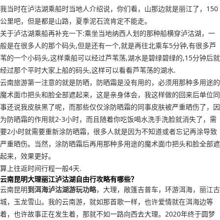
我当时在泸沽湖乘船时当地人介绍说，你们看，山那边就是丽江了，150
公里吧，但是都是山路，夏季泥石流肯定不能走。
关于泸沽湖乘船再补充一下:乘坐当地纳西人划的那种船横穿泸沽湖，一
般是在很多人的那个码头,但是还有一个,就是再往北乘车5分钟,有很多芦
苇的一个小码头,这样乘船可以经过芦苇荡,湖水是碧绿碧绿的,15分钟后就
经过那个平时大家上船的码头,这样可以看看芦苇荡的湖水.
云南旅游第一注意的就是防晒，防晒霜是没有用的，必须用那种多用途的
魔术面巾把头和脸全部遮起来，这是亲身体会，我这样做的回来后单位同
事还说我皮肤黑了呢，而那些仅仅涂防晒霜的同事皮肤被严重晒伤了，因
为防晒霜的作用就2-3小时，而且随着你吃饭喝水洗手洗脸就消失了，需
要2小时就需要重新涂防晒霜，很多人就是因为不知道或者忘记再涂导致
严重晒伤。当然，涂防晒霜后再用那种多用途的魔术面巾把头和脸全部遮
起来，效果更好。
算上往返时间行程一般4天.
云南昆明大理丽江泸沽湖自由行攻略有哪些？
云南昆明
到洱海泸沽湖游玩功略
，大理，敞篷吉普车，环游洱海，丽江古
城，玉龙雪山。我的云南游，就如那首歌一样，也许爱情就在洱海边等
着，也许故事正在发生着，那就不如一路向西去大理。2020年终于圆梦