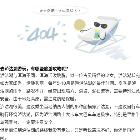
去泸沽湖游玩，有哪些旅游攻略呢？
泸沽湖与洱海不同，洱海活泼跳脱，似一位古灵精怪的少女，泸沽湖却宛
如大家闺秀，恬静秀丽。每年5-10月是游泸沽湖的最佳时间。夏季是泸
沽湖的雨季，路况不好，经常出现塌方、滑坡、泥石流等，需要特别注意
安全。由于地处高原，需注意防晒保暖。
泸沽湖很美，建议乘坐当地纳西人划的那种船横穿泸沽湖，不建议自行车
骑行环绕泸沽湖，因为泸沽湖路上大卡车大巴车车速极快，特别是里格半
岛观景台，一定要注意安全。
但是丽江到泸沽湖的路线我没有走过，只是听说路况不好，你还是再问
问。