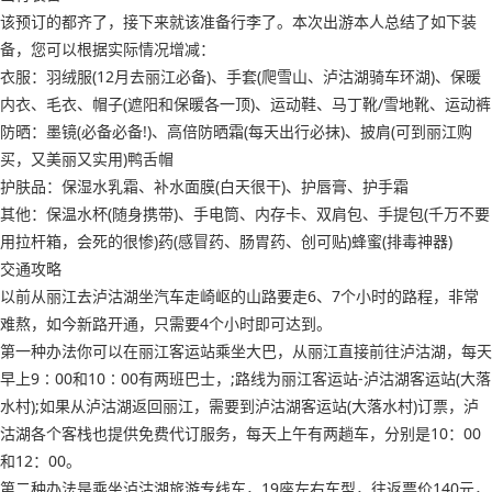
该预订的都齐了，接下来就该准备行李了。本次出游本人总结了如下装
备，您可以根据实际情况增减：
衣服：羽绒服(12月去丽江必备)、手套(爬雪山、泸沽湖骑车环湖)、保暖
内衣、毛衣、帽子(遮阳和保暖各一顶)、运动鞋、马丁靴/雪地靴、运动裤
防晒：墨镜(必备必备!)、高倍防晒霜(每天出行必抹)、披肩(可到丽江购
买，又美丽又实用)鸭舌帽
护肤品：保湿水乳霜、补水面膜(白天很干)、护唇膏、护手霜
其他：保温水杯(随身携带)、手电筒、内存卡、双肩包、手提包(千万不要
用拉杆箱，会死的很惨)药(感冒药、肠胃药、创可贴)蜂蜜(排毒神器)
交通攻略
以前从丽江去泸沽湖坐汽车走崎岖的山路要走6、7个小时的路程，非常
难熬，如今新路开通，只需要4个小时即可达到。
第一种办法你可以在丽江客运站乘坐大巴，从丽江直接前往泸沽湖，每天
早上9∶00和10∶00有两班巴士，;路线为丽江客运站-泸沽湖客运站(大落
水村);如果从泸沽湖返回丽江，需要到泸沽湖客运站(大落水村)订票，泸
沽湖各个客栈也提供免费代订服务，每天上午有两趟车，分别是10：00
和12：00。
第二种办法是乘坐泸沽湖旅游专线车，19座左右车型，往返票价140元，