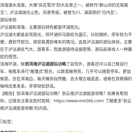
洱海湖水清澈，大理“风花雪月”四大名景之一，被称作“群山间的无瑕美
玉”；泸沽湖湖光山色，风景秀丽，被誉为川、滇高原的“日内瓦”。
游玩体验
泸沽湖和洱海，主要游玩特色都是环湖观光。
泸沽湖大都是自驾观光，但环湖的马路较为逼仄，比较拥挤，停车较为不
便。遇到节假日，很容易遇到堵车的情况。追其泸沽湖的游玩体验，主要
在于泸沽湖名气大，游客多，而旅游接待设施受限，游玩起来给人一种庸
扰的感觉。
洱海环湖，除
到洱海泸沽湖游玩功略
了自驾外，游客还可以自己租自行
车、电瓶车进行“敞篷式”观光，公路宽敞明亮，几乎可以随意停车，更加
惬意。住在洱海边，每天睡到自然醒，去大理古城逛逛，或者在双廊镇的
咖啡店里发呆，非常轻松舒适。
【概括】到洱海泸沽湖游玩功略？到云南泸沽湖旅游攻略？如果有帮到
你，记得关注尊龙凯时官网：https://www.mvt360.com/ 了解更多“到云
南泸沽湖旅游攻略”的内容。
标签：