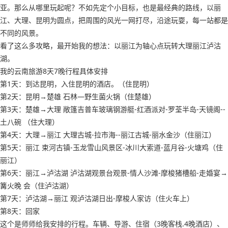
亚。那么从哪里玩起呢？不如先定个小目标，也是最经典的路线，以丽
江、大理、昆明为圆点，把周围的风光一网打尽，沿途玩耍，每一站都是
不同的风景。
看了这么多攻略，最开始我的想法：以丽江为轴心点玩转大理丽江泸沽
湖。
我的云南旅游8天7晚行程具体安排
第1天：到达昆明，入住昆明的酒店。（住昆明）
第2天：昆明→楚雄 石林—野生菌火锅（住楚雄）
第3天：楚雄→大理 敞篷吉普车玻璃钢游艇-红酒派对-罗荃半岛-天镜阁--
土八碗 （住大理）
第4天：大理→丽江 大理古城-拉市海--丽江古城-丽水金沙（住丽江）
第5天：丽江 束河古镇-玉龙雪山风景区-冰川大索道-蓝月谷-火塘鸡（住
丽江）
第6天：丽江→泸沽湖 泸沽湖观景台观景-情人沙滩-摩梭猪槽船-走婚宴→
篝火晚 会（住泸沽湖）
第7天：泸沽湖→丽江 观泸沽湖日出-摩梭人家访（住火车上）
第8天：回家
这个是师师给我安排的行程。车辆、导游、住宿（3晚客栈.4晚酒店）、