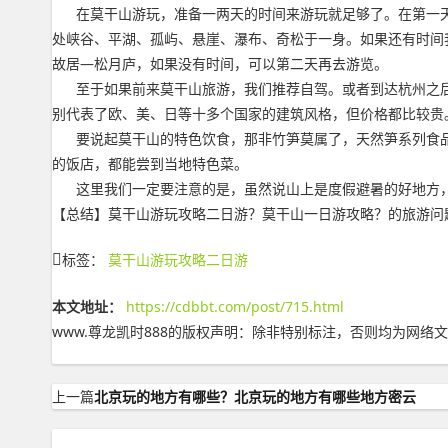
在莫干山游玩，准备一两天的时间来游玩就足够了。在第一天我
处峡谷、平湖、孤屿、悬崖、瀑布、奇松于一身。如果还有时间
故居—松月庐，如果没有时间，可以第二天再去游览。
至于如果前来莫干山旅游，我们推荐自驾。或者到达杭州之后
别代表了欧、美、日等十多个国家的建筑风格，但价格都比较贵
要说起莫干山的特色饮食，那非竹笋莫属了，天然笋系列食品
的饭店，都能尝到当地特色菜。
这里我们一定要注意的是，虽然说山上是度假避暑的好地方，
【总结】莫干山游玩攻略二日游？莫干山一日游攻略？的旅游问题有了答案
标签：
莫干山游玩攻略二日游
本文地址：
https://cdbbt.com/post/715.html
www.尊龙凯时888的版权声明：
除非特别标注，否则均为网络文
上一篇
北京玩的地方有哪些？北京玩的地方有哪些地方密云