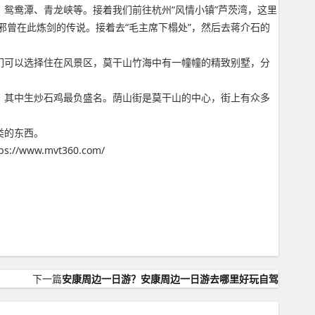
鸳鸯潭、青龙峡等。接着我们前往杭州“风情小镇”芦茨湾，这里
曾在此炼剑的传说。接着去“毛主席下榻处”，然后去蒋介石的
可以选择住在风景区，莫干山竹海中有一幢幢的精致别墅，分
其中生炒石鸡最负盛名。荫山街是莫干山的中心，街上有众多
类的东西。
w.mvt360.com/
下一篇
安康周边一日游？安康周边一日游去哪里好玩自驾