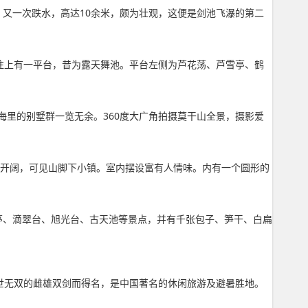
又一次跌水，高达10余米，颇为壮观，这便是剑池飞瀑的第二
往上有一平台，昔为露天舞池。平台左侧为芦花荡、芦雪亭、鹤
里的别墅群一览无余。360度大广角拍摄莫干山全景，摄影爱
野开阔，可见山脚下小镇。室内摆设富有人情味。内有一个圆形的
津亭、滴翠台、旭光台、古天池等景点，并有千张包子、笋干、白扁
世无双的雌雄双剑而得名，是中国著名的休闲旅游及避暑胜地。