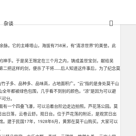
杂谈
脉。它的主峰塔山，海拔有758米，有“清凉世界”的美誉。此
的神手。于是吴王限定在三个月之内，铸成盖世宝剑，献给吴
第二把这样的剑，便杀了干将……后人知道这件事后，为了纪念莫
是指莫干山竹子多、品种多、品味高，占地面积广。“云”指的是身处莫干山
干山全年都被绿色包围，几乎看不到别的颜色。“凉”是因为可以避
不可分。
面有一个四叠飞瀑，可以沿着台阶边走边拍照。芦花荡公园。莫
日出日落，云卷云舒。观日台。位于芦花荡的附近，是观赏日出
建于民国17年，1928年6月，黄郛在莫干山购买。大家可以
。