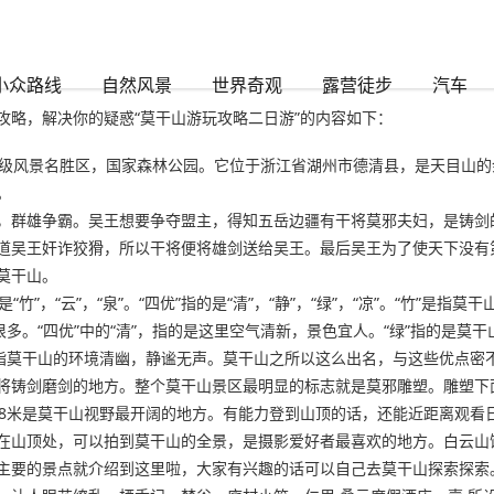
小众路线
自然风景
世界奇观
露营徒步
汽车
攻略，解决你的疑惑“莫干山游玩攻略二日游”的内容如下：
级风景名胜区，国家森林公园。它位于浙江省湖州市德清县，是天目山的余
。
，群雄争霸。吴王想要争夺盟主，得知五岳边疆有干将莫邪夫妇，是铸剑
道吴王奸诈狡猾，所以干将便将雄剑送给吴王。最后吴王为了使天下没有
莫干山。
“竹”，“云”，“泉”。“四优”指的是“清”，“静”，“绿”，“凉”。“竹”
多。“四优”中的“清”，指的是这里空气清新，景色宜人。“绿”指的是莫
则指莫干山的环境清幽，静谧无声。莫干山之所以这么出名，与这些优点密
将铸剑磨剑的地方。整个莫干山景区最明显的标志就是莫邪雕塑。雕塑下
58米是莫干山视野最开阔的地方。有能力登到山顶的话，还能近距离观看
山顶处，可以拍到莫干山的全景，是摄影爱好者最喜欢的地方。白云山馆。
主要的景点就介绍到这里啦，大家有兴趣的话可以自己去莫干山探索探索