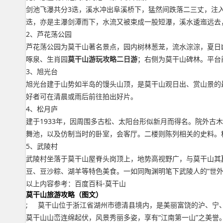
剑池飞瀑共分3迭，溪水冲出阜溪桥下，猛然间跌落二三丈，注
迭，亦是主瀑剑潭而下，水流又被束成一股短瀑，溪水逶迤远去
2、芦花荡公园
芦花荡公园为莫干山著名景点，园内树林葱茏，流水淙淙，夏日
啄泉、生肖园
莫干山游玩攻略二日游
；右侧为莫干山碑林。平台
3、旭光台
旭光台建于山势如半岛的馒头山顶，是莫干山观日出、赏山景的
好者可在清晨或雨后前往拍出好片。
4、松月庐
建于1933年，因周围多古松、太阳台形似新月而得名。院外
舞池，以及仿制当时的卧室，会客厅。二楼则陈列相关的史料。
5、武陵村
武陵村坐落于莫干山屋脊头岗顶上，地势高视野广，与莫干山其
豆、豆沙粽、湖羊等特色美食。一如同陶渊明笔下武陵人的“世外桃
以上内容参考：百度百科-莫干山
莫干山旅游攻略（图文）
; 莫干山位于浙江省湖州市德清县境内，是美丽富饶的沪、宁
莫干山山峦连绵起伏，风景秀丽多姿，享有“江南第一山”之美誉