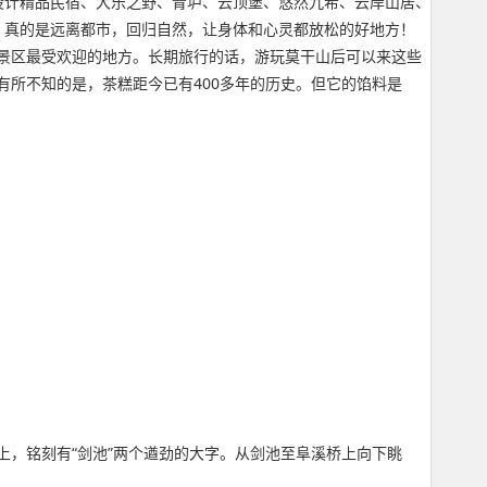
设计精品民宿、大乐之野、青垆、云顶堡、悠然九希、云岸山居、
，真的是远离都市，回归自然，让身体和心灵都放松的好地方！
景区最受欢迎的地方。长期旅行的话，游玩莫干山后可以来这些
所不知的是，茶糕距今已有400多年的历史。但它的馅料是
上，铭刻有“剑池”两个遒劲的大字。从剑池至阜溪桥上向下眺