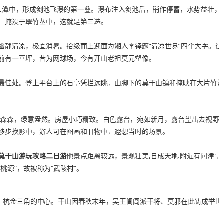
入潭中，形成剑池飞瀑的第一叠。瀑布注入剑池后，稍作停蓄，水势益壮，
，掩没于翠竹丛中，这就是第三迭。
幽静清凉，极宜消暑。拾级而上迎面为湘人李铎题“清凉世界”四个大字。
前有一草坪，昔为网球场，今有开山老祖莫元塑像。
最佳处。登上平台上的石亭凭栏远眺，山脚下的莫干山镇和掩映在大片竹海
古木森森，绿意盎然。房屋小巧精致。白色露台，宛如新月，露台望出去视
移步换影中，游人可在图画和旧物中，遐想当时的场景。
莫干山游玩攻略二日游
他景点距离较远，景观壮美,自成天地.附近有问
源”，故被称为“武陵村”。
、杭金三角的中心。干山因春秋末年，吴王阖闾派干将、莫邪在此铸成举
。