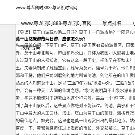
www.尊龙凯时888-尊龙凯时官网
世界奇观
文章正文
www.尊龙凯时888-尊龙凯时官网
莫干山游玩攻略二日游？莫干山一日游攻略-www.尊龙凯时888
adminzb
2022年09月17日 14:42
157
0
www.尊龙凯时888-尊龙凯时官网
景点排名
【导读】莫干山游玩攻略二日游？莫干山一日游攻略？全网经典
莫干山悠哉游哉两日游，应该怎么玩？
先来简单介绍一下莫干山吧，莫干山是国家4a级旅游景区、国家
线路合集
外，莫干山与北戴河、庐山和鸡公山，并称为我国四大避暑山地
去过莫干山的人都知道，它有这么一段历史。相传早在春秋末年
王。夫妻俩制成了雌雄宝剑，雌号为莫邪，雄号为干将。他们知
邪和干将，他们把铸剑磨剑的地方叫做剑池。剑池所在的山叫做
熟悉的人知道莫干山，是以“三圣”和“四优”驰名中外。“三胜”指的是
中，会有一种天上人间的仙境之感。“泉”则说明莫干山泉水瀑布很
暑，毕竟不能愧对于避暑山地这个称号呀。最后一个“静”字，
到了莫干山景区后，这些景点你绝对不能错过。剑池。莫邪和干
干山中最大的人工园林。塔山。塔山为莫干山的顶峰，海拔有7
的最佳地点。旭光台。这里也是莫干山观赏日出的最佳地点。站在
百度一下，黄郛曾经担任过上海市的市长，外交部部长。莫干山