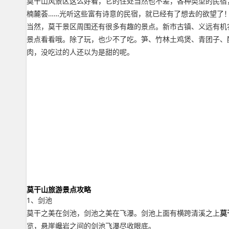
莫干山风景区这么好看，它的住处当然也不差，各种类型的民宿
楠麓荟……光听这些富有诗意的民宿，就已经有了想去的欲望了
当然，莫干景区周围还有很多有趣的景点。新市古镇、义远有机
景点看看哦。除了玩，也少不了吃。笋、竹林土鸡煲、青团子、
肉，没吃过的人还以为是甜的呢。
莫干山旅游景点攻略
1、剑池
莫干之美在剑池，剑池之美在飞瀑。剑池上面有横跨清溪之上
莫
览，悬崖巉岩之间的剑池飞瀑尽收眼底。