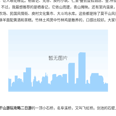
，让人眼花缭乱。栖香记、梵谷、庾村小筑、仁里·叠云度假酒店、壹.所
！不过，我最想推荐的是栖香记，它依山而建，青山掩映。还有室内温泉
农场、民国风情街、庾村文化集市、大斗坞水库。这些都是除了莫干山风
酥羊面配黄酒和茶糕。竹林土鸡煲中竹林鸡是散养的，口感比较好。大家有
干山游玩攻略二日游
的一顶小石桥，名阜溪桥，又叫飞虹桥。剑池的石壁