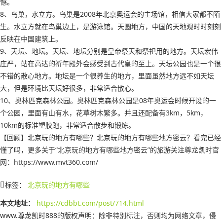
憾。
8、鸟巢，水立方。鸟巢是2008年北京奥运会的主场馆，相信大家都不陌
生。水立方就在鸟巢边上，是游泳馆。天圆地方，中国的天地观时时刻刻
反映在中国建筑上。
9、天坛、地坛。天坛、地坛分别是皇帝祭天和祭祀用的地方。天坛宏伟
庄严，站在高达的祈年殿外会感受到古代皇的至上。天坛公园也是一个很
不错的散心地方。地坛是一个很养生的地方，里面虽然地方远不如天坛
大，但是环境比天坛好很多，非常适合散心。
10、奥林匹克森林公园。奥林匹克森林公园是08年奥运会时候开设的一
个公园，里面有山有水，花草树木繁多。并且还配备有3km，5km，
10km的标准塑胶跑，非常适合散步和锻炼。
【回顾】北京玩的地方有哪些？北京玩的地方有哪些地方密云？看完已经
懂了吗，更多关于“北京玩的地方有哪些地方密云”的旅游关注尊龙凯时官
网：https://www.mvt360.com/
标签：
北京玩的地方有哪些
本文地址：
https://cdbbt.com/post/714.html
www.尊龙凯时888的版权声明：
除非特别标注，否则均为网络文章，侵