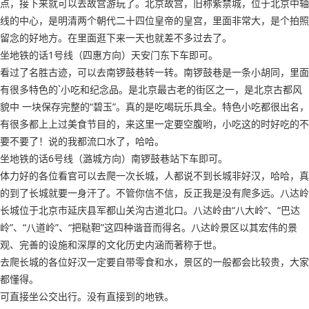
点，接下来就可以去故宫游玩了。北京故宫，旧称紫禁城，位于北京中轴
线的中心，是明清两个朝代二十四位皇帝的皇宫，里面非常大，是个拍照
留念的好地方。在里面逛下来一天也就差不多过去了。
坐地铁的话1号线（四惠方向）天安门东下车即可。
看过了名胜古迹，可以去南锣鼓巷转一转。南锣鼓巷是一条小胡同，里面
有很多特色的`小吃和纪念品。是北京最古老的街区之一，是北京古都风
貌中 一块保存完整的“碧玉”。真的是吃喝玩乐具全。特色小吃都很出名，
有很多都上上过美食节目的，来这里一定要空腹哟，小吃这的时好吃的不
要不要了！说的我都流口水了，哈哈。
坐地铁的话6号线（潞城方向）南锣鼓巷站下车即可。
体力好的各位看官可以去爬一次长城，人都说不到长城非好汉，哈哈，真
的到了长城就要一身汗了。不管你信不信，反正我是没有爬多远。八达岭
长城位于北京市延庆县军都山关沟古道北口。八达岭由“八大岭”、“巴达
岭”、“八道岭”、“把鞑靼”这四种谐音而得名。八达岭景区以其宏伟的景
观、完善的设施和深厚的文化历史内涵而著称于世。
去爬长城的各位好汉一定要自带零食和水，景区的一般都会比较贵，大家
都懂得。
可直接坐公交出行。没有直接到的地铁。