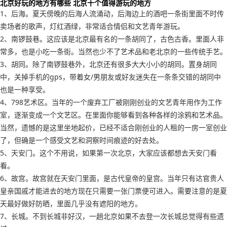
北京好玩的地方有哪些 北京十个值得游玩的地方
1、后海。夏天傍晚的后海人流涌动，后海边上的酒吧一条街里面不时传
卖场者的歌声，灯红酒绿，非常适合情侣和文艺青年游玩。
2、南锣鼓巷。这应该是北京最有名的一条胡同了，古色古香。里面人非
常多，也是小吃一条街。当然也少不了艺术品和老北京的一些传统手艺。
3、胡同。除了南锣鼓巷外，北京还有很多大大小小的胡同。置身胡同
中，关掉手机的gps，带着女/男朋友或好友迷失在一条条交错的胡同中
也是一种享受。
4、798艺术区。当年的一个废弃工厂被刚刚创业的文艺青年用作为工作
室，逐渐变成一个文艺区。在里面你能够看到各种各样的涂鸦和艺术品。
当然，遗憾的是这里坐地起价，已经不适合刚创业的人租的一房一室创业
了，但确是一个感受文艺和洞察时间痕迹的好去处。
5、天安门。这个不用说，如果第一次北京，大家应该都想去天安门看
看。
6、故宫。故宫就在天安门里面，是古代皇帝的皇宫。当年只有达官贵人
皇亲国戚才能进去的地方现在只需要一张门票便可进入。需要注意的是夏
天最好做好防晒，里面几乎没有遮阳的地方。
7、长城。不到长城非好汉，一趟北京如果不去登一次长城总觉得有些遗