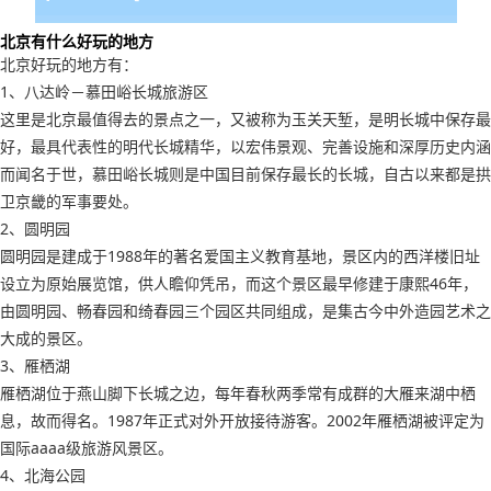
北京有什么好玩的地方
北京好玩的地方有：
1、八达岭－慕田峪长城旅游区
这里是北京最值得去的景点之一，又被称为玉关天堑，是明长城中保存最
好，最具代表性的明代长城精华，以宏伟景观、完善设施和深厚历史内涵
而闻名于世，慕田峪长城则是中国目前保存最长的长城，自古以来都是拱
卫京畿的军事要处。
2、圆明园
圆明园是建成于1988年的著名爱国主义教育基地，景区内的西洋楼旧址
设立为原始展览馆，供人瞻仰凭吊，而这个景区最早修建于康熙46年，
由圆明园、畅春园和绮春园三个园区共同组成，是集古今中外造园艺术之
大成的景区。
3、雁栖湖
雁栖湖位于燕山脚下长城之边，每年春秋两季常有成群的大雁来湖中栖
息，故而得名。1987年正式对外开放接待游客。2002年雁栖湖被评定为
国际aaaa级旅游风景区。
4、北海公园