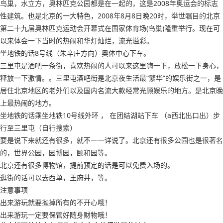
鸟巢，水立方，奥林匹克公园都是在一起的，这是2008年奥运会的标志
性建筑。也是北京的一大特色，2008年8月8日晚20时，举世瞩目的北京
第二十九届奥林匹克运动会开幕式在国家体育场(鸟巢)隆重举行。现在可
以来体会一下当时的热闹和华灯灿烂，流光溢彩。
坐地铁的话8号线（朱辛庄方向）奥体中心下车。
三里屯是酒吧一条街，喜欢热闹的人可以来这里嗨一下，放松一下身心，
释放一下激情。。三里屯酒吧街是北京夜生活最“繁华”的娱乐街之一，是
居住北京地区的老外们以及国内名流大款经常光顾娱乐的地方。是北京晚
上最热闹的地方。
坐地铁的话乘坐地铁10号线外环 ， 在团结湖站下车 （a西北出口出）步
行至三里屯（自行搜索）
要是说下来就还有很多，就不一一详说了。北京还有很多公园也是很著名
的，世界公园，园博园，颐和园等。
北京还有很多博物馆，提前预定的话是可以免费入场的。
逛街的话可以去西单，王府井，等。
注意事项
出来游玩就要抛掉所有的不开心哦！
出来游玩一定要保管好随身财物哦！