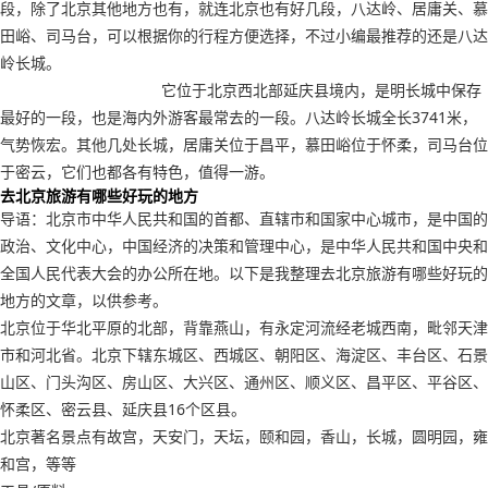
段，除了北京其他地方也有，就连北京也有好几段，八达岭、居庸关、慕
田峪、司马台，可以根据你的行程方便选择，不过小编最推荐的还是八达
岭长城。
它位于北京西北部延庆县境内，是明长城中保存
最好的一段，也是海内外游客最常去的一段。八达岭长城全长3741米，
气势恢宏。其他几处长城，居庸关位于昌平，慕田峪位于怀柔，司马台位
于密云，它们也都各有特色，值得一游。
去北京旅游有哪些好玩的地方
导语：北京市中华人民共和国的首都、直辖市和国家中心城市，是中国的
政治、文化中心，中国经济的决策和管理中心，是中华人民共和国中央和
全国人民代表大会的办公所在地。以下是我整理去北京旅游有哪些好玩的
地方的文章，以供参考。
北京位于华北平原的北部，背靠燕山，有永定河流经老城西南，毗邻天津
市和河北省。北京下辖东城区、西城区、朝阳区、海淀区、丰台区、石景
山区、门头沟区、房山区、大兴区、通州区、顺义区、昌平区、平谷区、
怀柔区、密云县、延庆县16个区县。
北京著名景点有故宫，天安门，天坛，颐和园，香山，长城，圆明园，雍
和宫，等等