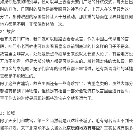
如果你起来的特别早，还可以早上去看天安门广场的升旗仪式，每天日出
时的升旗、日落时的降旗是最受瞩目的神圣仪式，上万人在这里只为这1
分钟，那种浓烈的家国情怀让人十分触动，那庄重的场面在世界其他任何
地方都见不到，非常值得体验一次。
2：故宫
看完天安门广场，我们就可以顺路去看看故宫，作为中国古代皇帝的宫
殿，咱们小老百姓也可以去看看皇帝以前到底过的什么样的日子不是么。
故宫里面非常大，处处是景点单独拿出来说就太长篇大论了，有些地方没
开放不能看，但是大部分地方都是可以进去的。最壮观宏伟的太和殿，屋
顶镀金的奉先殿，妃子们宫斗的储秀宫都不容错过，还有新晋当红的延禧
宫都是不能错过的。
除了这些古建筑，故宫里面还有一些奇珍异宝，古董之类的，虽然大部分
都被转移到了博物馆，但还是有相当一部分会轮流在故宫里面进行暂时，
至于你去的时候是展现的那些珍宝完全就看运气了。
3：长城
除了天安门和故宫，第三名当然就是八达岭长城了，毛有句名言叫不到长
城非好汉，来了北京能不去长城么
北京玩的地方有哪些
？其实长城有很多