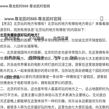
www.尊龙凯时888-尊龙凯时官网
小众路线
文章正文
www.尊龙凯时888-尊龙凯时官网
北京玩的地方有哪些？北京玩的地方有哪些地方密云-www.尊龙凯时888
旅游无对错
2022年09月17日 14:36
173
0
www.尊龙凯时888-尊龙凯时官网
【序言】北京玩的地方有哪些？北京玩的地方有哪些地方密云？来看看旅
游百科，找到有用信息“北京玩的地方有哪些”的内容如下：
北京有哪些很好玩的地方？
景点排名
小众路线
自然风景
北京作为我国的首都，有很多非常好玩的地方，比如说北京环球度假区、
欢乐谷、八达岭长城等等。
一、北京是我国伟大的首都，北京的历史也是非常悠久的，在这里拥有非
世界奇观
露营徒步
汽车
杂谈
常多好玩的地方。北京环球度假区，这个主题公园分别由七大主题景区构
成，并且由世界著名的电影大师打造的沉浸之旅，游客在这里旅游能够和
影片的主人一起来探索美妙的奇幻世界。当你站在高处俯瞰这个园区的时
候，有一条2.8公里的河道就像是一条丝带一样横穿这个度假区，游客就
线路合集
仿佛身处于电影场景当中，拥有极其梦幻的感觉。
二、北京的欢乐谷，这也是年轻人最喜欢玩的地方之一，总占地面积约为
60万平方米。这里主要以游乐体验以及艺术表演为主要核心，无论是白
天还是晚上都能够在这里体验不一样的乐趣，欢乐谷永远都是欢乐的海
洋，被很多人称为北京最好玩的地方，这里也由七大景区组成，向无数的