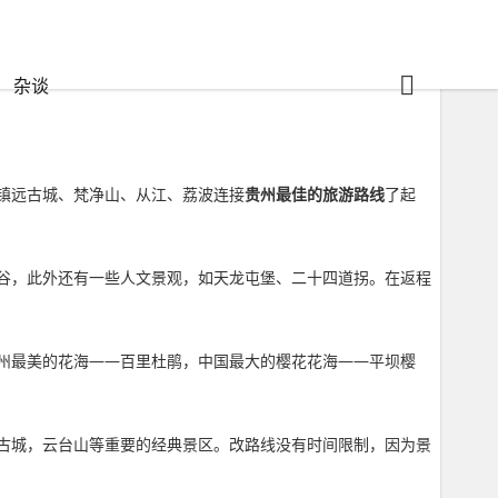
杂谈
镇远古城、梵净山、从江、荔波连接
贵州最佳的旅游路线
了起
谷，此外还有一些人文景观，如天龙屯堡、二十四道拐。在返程
州最美的花海——百里杜鹃，中国最大的樱花花海——平坝樱
古城，云台山等重要的经典景区。改路线没有时间限制，因为景