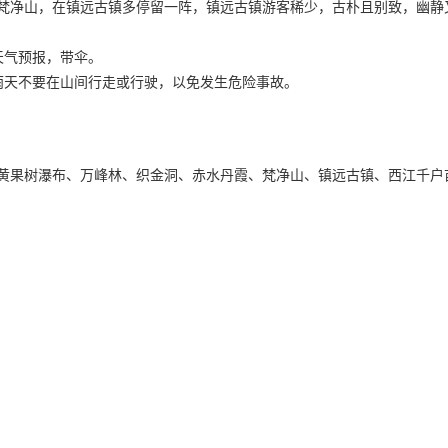
梵净山，在镇远古镇多停留一阵，镇远古镇游客稀少，古朴且别致，幽静
天气预报，带伞。
雨天不要在山间行走或行驶，以免发生危险事故。
黄果树瀑布、万峰林、织金洞、赤水丹霞、梵净山、镇远古镇、西江千户