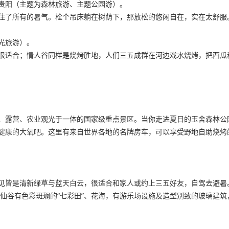
贵阳（主题为森林旅游、主题公园游）。
住了所有的暑气。栓个吊床躺在树荫下，那放松的悠闲自在，实在太舒服
光旅游）。
很适合；情人谷同样是烧烤胜地，人们三五成群在河边戏水烧烤，把西瓜
、露营、农业观光于一体的国家级重点景区。当你走进夏日的玉舍森林公
健康的大氧吧。这里有来自世界各地的名牌房车，可以享受野地自助烧烤
见皆是清新绿草与蓝天白云，很适合和家人或约上三五好友，自驾去避暑
啦仙谷有色彩斑斓的“七彩田”、花海，有游乐场设施及造型别致的玻璃建