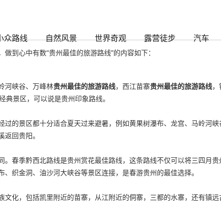
小众路线
自然风景
世界奇观
露营徒步
汽车
做到心中有数“贵州最佳的旅游路线”的内容如下：
岭河峡谷、万峰林
贵州最佳的旅游路线
，西江苗寨
贵州最佳的旅游路线
，
的经典景区，可以说是贵州印象路线。
经过的景区都十分适合夏天过来避暑，例如黄果树瀑布、龙宫、马岭河峡
溪返回贵阳。
同。春季黔西北路线是贵州赏花最佳路线，这条路线不仅可以将三四月贵
布、织金洞、油沙河大峡谷等景区连接，是春游贵州的最佳选择。
族文化，包括凯里附近的苗寨，从江附近的侗寨，三都的水寨，还有镇远