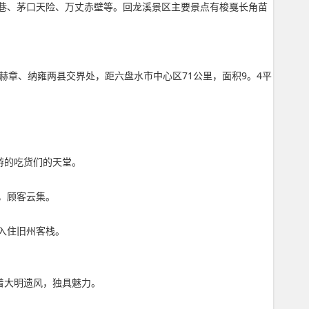
巷、茅口天险、万丈赤壁等。回龙溪景区主要景点有梭戛长角苗
章、纳雍两县交界处，距六盘水市中心区71公里，面积9。4平
游的吃货们的天堂。
，顾客云集。
入住旧州客栈。
着大明遗风，独具魅力。