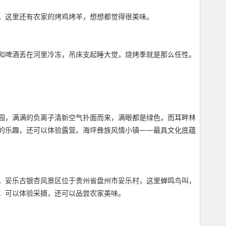
。这里还有农家的烤鸡烤羊，想想都觉得很美味。
和啤酒丢在河里冷冻，吊床支起睡大觉，烧烤季就是那么任性。
园，满满的负离子清新空气扑面而来，满眼都是绿色，而耳畔林
的乐趣，还可以体验露营。海坪彝族风情小镇——最具文化底蕴
。妥乐古银杏风景区位于贵州省盘州市妥乐村，这里蝉鸣鸟叫，
筑，可以体验采摘，还可以品尝农家美味。