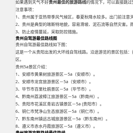
如果遇到天气不好
贵州最佳的旅游路线
的情况下，可以直接跳过
注意事项：
1、贵州属于亚热带季风气候区，春夏秋降水较多。出门前注意
2、贵州是典型的喀斯特地貌，容易滑坡、泥石流等自然灾害。
3、防止疫情蔓延，采取防控措施。
贵州自驾游最佳路线图
贵州自驾游最佳路线如下图：
这是一个从贵阳出发的大环线自驾线路。沿途游览的景区包括：
区。
贵州5a景区介绍：
1、安顺市黄果树旅游景区－5a（安顺市）。
2、安顺市龙宫旅游景区－5a（安顺市）。
3、毕节市百里杜鹃景区－5a（毕节市）。
4、黔南州荔波樟江旅游景区－5a（黔南州）。
5、贵阳市花溪区青岩古镇景区－5a (贵阳市）。
6、铜仁市梵净山生态旅游区－5a（铜仁市）。
7、黔东南州镇远古城旅游景区－5a（黔东南州）。
8、遵义市赤水丹霞旅游区－5a（遵义市）。
贵州旅游攻略路线最佳路线