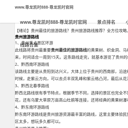
www.尊龙凯时888-尊龙凯时官网
小众路线
文章正文
www.尊龙凯时888-尊龙凯时官网
贵州最佳的旅游路线？贵州旅游路线推荐-www.尊龙凯时888
千里不留行
2022年09月17日 15:48
99
0
www.尊龙凯时888-尊龙凯时官网
景点排名
【绪论】贵州最佳的旅游路线？贵州旅游路线推荐？全方位攻略，
贵州旅游路线
1、贵州重点景区环游
线路合集
此线路将贵州最重要
贵州最佳的旅游路线
的黄果树、织金洞、马
来，时间适合一周到15天。这条路线走完，就基本游览了贵州
2、黔西南环游路线
该路线主要是从贵阳到达兴义，大体上位于贵州的西南部，沿途
时候，走紫云方向，可以去贞丰双乳峰和紫云格凸河，最后从花
3、黔西北春季路线
黔西北路线很有季节特点，根据季节不同，选择的景区也完全不
花，还有乌蒙大草原万亩高山杜鹃等连接，还将经典的黄果树瀑
4、黔东南环游路线
黔东南环游路线是贵州旅游资源最丰富的路线，这里主要体验民
区太多，想玩多久都可以。