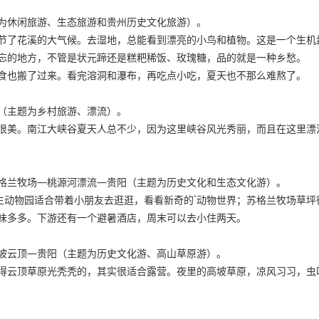
为休闲旅游、生态旅游和贵州历史文化旅游）。
节了花溪的大气候。去湿地，总能看到漂亮的小鸟和植物。这是一个生机
忘的地方，不管是状元蹄还是糕粑稀饭、玫瑰糖，品的就是一种乡愁。
食也搬了过来。看完溶洞和瀑布，再吃点小吃，夏天也不那么难熬了。
（主题为乡村旅游、漂流）。
很美。南江大峡谷夏天人总不少，因为这里峡谷风光秀丽，而且在这里漂
格兰牧场—桃源河漂流—贵阳（主题为历史文化和生态文化游）。
野生动物园适合带着小朋友去逛逛，看看新奇的`动物世界；苏格兰牧场草
味多多。下游还有一个避暑酒店，周末可以去小住两天。
坡云顶—贵阳（主题为历史文化游、高山草原游）。
得云顶草原光秃秃的，其实很适合露营。夜里的高坡草原，凉风习习，虫