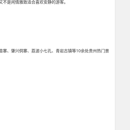
又不是闲情雅致适合喜欢安静的游客。
苗寨、肇兴侗寨、荔波小七孔、青岩古镇等10余处贵州热门景