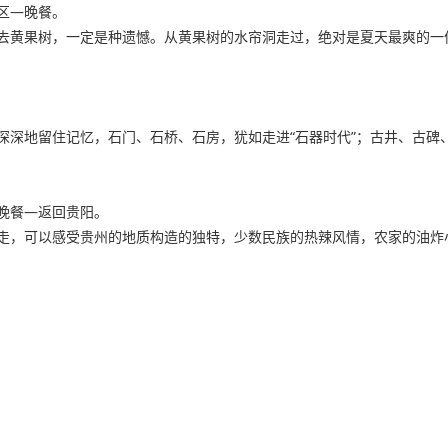
区—晚餐。
去黄果树，一定是种遗憾。从黄果树的水帘洞走过，绝对是夏天最爽的一
深地留住记忆，石门、石桥、石房，犹如走进“石器时代”；古井、古碑、
晚餐—返回贵阳。
走，可以感受贵州的地质构造的独特，少数民族的热辣风情，农家的油炸