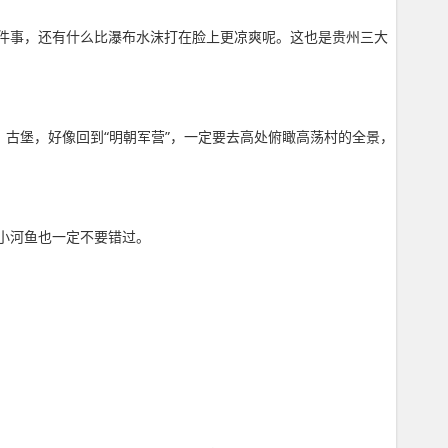
件事，还有什么比瀑布水沫打在脸上更凉爽呢。这也是贵州三大
古堡，好像回到“明朝军营”，一定要去高处俯瞰高荡村的全景，
小河鱼也一定不要错过。