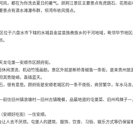
河风，都在为你洗去夏日的暑气。牂牁江景区主要景点有虎跳石、花雨岩
要景点有滴水滩瀑布群，坝湾布依风情点。
区位于六盘水市下辖的水城县金盆苗族彝族乡的干河地域，毗邻毕节地区赫
点。
天龙屯堡—安顺市区顾府街。
划艇休闲漂流、机动竹筏画舫。景区外就是断桥青椒鱼一条街，是来贵州旅
但其势陡峭，直插蓝天。
石，很有意思。顾府街是安顺老城区的一条不夜街，商贸繁华，车水马龙
—前往旧州镇浪塘村—旧州古镇晚餐，品最地道的屯堡菜、旧州鸡辣子—
（安顺好吃街）—住安顺。
都会让人去不厌烦。屯堡人的建筑、服饰、饮食、习俗、娱乐方式等仍保留