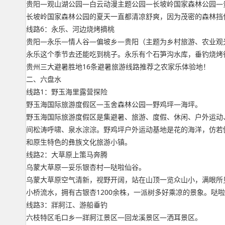
贵阳—观山湖公园—白云动漫主题公园—长坡岭国家森林公园—
长坡岭国家森林公园的夏天一直都清凉舒爽，因为茂密的森林挡
线路6：永乐、河边烧烤摘桃
贵阳—永乐—情人谷—偏坡乡—贵阳（主题为乡村旅游、农业观
永乐这个季节去还能吃到桃子。永乐有个石笋沟水库，垂钓烧烤
贵州三大避暑胜地16条避暑旅游线路推荐之农家乐体验地！
二、六盘水
线路1：野玉海里露营探险
野玉海国际旅游度假区—玉舍森林公园—野鸡坪—海坪。
野玉海国际旅游度假区是集避暑、旅游、度假、休闲、户外运动
间松涛呼啸、泉水淙淙。野鸡坪户外运动基地是花的海洋，仿若
和原生特色的彝族文化旅游小镇。
线路2：大草原上策马奔腾
乌蒙大草原—妥乐银杏村—哒啦仙谷。
乌蒙大草原空气清新，视野开阔，站在山顶一览众山小，满眼所
小桥流水，拥有古银杏1200余株，一派树多好乘凉的景象。哒
线路3：牂牁江、游船垂钓
六枝特区毛口乡—牂牁江景区—回龙溪景区—洒耳景区。