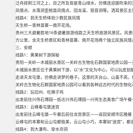
泛舟牂牁江河之上，目之所及皆是青山绿水，仿佛连迎面吹来的
风情点、水落洞歪梳苗风情点、回龙溪、观音洞等。洒耳景区主
线路4：到天生桥体验少数民族风情
天生桥—青林苗寨—南开花场。
贵州三大避暑胜地16条避暑旅游线路之天生桥旅游风景区。风景
方公里，含天生桥景区和青林苗寨、南开花场两个独立民族风情
三、安顺
线路1：黄果树下游探秘
贵阳—关岭—木城丽水景区—关岭古生物化石群国家地质公园—
木城丽水景区位于黄果树下游，以“水”文化为中心，可以玩皮
走进天龙屯堡，仿佛走进梦的巷子。这里的天台山，山虽不高，
关岭古生物化石群国家地质公园可以看到各种远古时代的生物化
线路2：玩旧州、吃辣子鸡
出发前往兴伟石博园—抵达兴伟石博园—兴伟生态美食广场午餐
线路3：云峰看屯堡迷宫
出发前往云峰屯堡—午餐后前往龙宫景区——返回安顺市区晚餐
云峰屯的本寨和云山屯都极美，云山屯小巧，本寨如“迷宫”，
线路4：到大瀑布、穿水帘洞