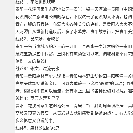
线路1：花溪逛逛吃吃
贵阳—花溪国家生态湿地公园—青岩古镇—天河潭—贵阳（主题
花溪国家生态湿地公园的存在，不仅改善了花溪的大环境，也调
青岩古镇的石板路，布满售卖各种美食的店铺，是贵阳人念念不
天河潭自从重新打造以后，多了水幕秀、贵阳故事街，把贵阳美
线路2：品庖汤、看峡谷
贵阳—乌当泉城五韵之王岗—开阳十里画廊—南江大峡谷—贵阳
泉城五韵是五个村寨，王岗村有庖汤饭可以吃；偏坡村夏季荷花
值得一去的路线！
线路3：修文、漂流玩水
贵阳—贵阳森林高尔夫球场—贵阳森林野生动物园—阳明洞—苏
高尔夫球场据说很亲民，可以去体验一下这项“高雅”的运动；
烤；桃源河不仅可以漂流，还有水上乐园的各种设施可以玩，趣
线路4：草原露营看星星
贵阳—花溪国家生态湿地公园—青岩古镇—黔陶周渔璜故居—高
高坡云顶真的很高，从青岩过去就能感受到路途的艰辛。有人觉
多么惬意又浪漫的事。
线路5：森林公园好乘凉