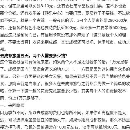
元，但在那里可以买到8-10元，还有去杜甫草堂也要门票，差不多也要
那个价钱。还有欢乐谷【游乐中心】也要门票，宽窄巷子不要钱，不过貌
似不好玩。就是一个古镇。一般夜店的话，3-4个人便宜的要280-300左
右，还有各种特色小吃也要花费接近300元，差不多一共要带够5000元。
当然这只是预防而已，有信用卡就没有那么麻烦了｛这只是我个人的理
解，不要太当真】欢迎来到成都，其实成都还可以吧，休闲城市，成功之
都。
去成都旅游五天，两个人需要多少钱？
这个需要根据消费情况来定，如果两个人不是太过奢侈的话，1万元足够
了。成都是国内非常适合逛吃的地方之一，一方面是因为这边拥有众多的
景点，另外一方面是这边美食云集，如果来到成都不尝一尝当地的特色美
食，那简直就是白来了。很多人在去成都旅行之前都会先做一个简单的攻
略，计算一下这一趟的花费究竟需要多少钱，其实每个人的消费情况不
同，份上1万元足够了。
一、来回路费
因为季节不同，所以去成都的费用也有所不同，如果你距离程度不是太
远，可以选择乘坐最便宜的普通火车，如果你距离成都较远，那么不妨直
接选择飞机，飞机的票价通常在1000元左右，淡季可以抵制600元，如果