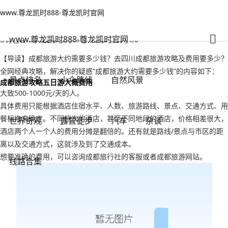
www.尊龙凯时888-尊龙凯时官网
世界奇观
文章正文
www.尊龙凯时888-尊龙凯时官网
成都旅游大约需要多少钱？去四川成都旅游攻略及费用要多少-www.尊龙
凯时888
www.尊龙凯时888-尊龙凯时官网
背包客
2022年09月17日 16:06
154
0
【导读】成都旅游大约需要多少钱？去四川成都旅游攻略及费用要多少？
全网经典攻略，解决你的疑惑“成都旅游大约需要多少钱”的内容如下：
景点排名
小众路线
自然风景
成都旅游攻略五日游大概费用
大致500-1000元/天的人。
具体费用只能根据酒店住宿水平、人数、旅游路线、景点、交通方式、用
餐标准来确定。不同档次的酒店，甚至不同地段的酒店，价格相差很大，
世界奇观
露营徒步
汽车
杂谈
酒店两个人一个人的费用分摊是翻倍的。还有就是路线/景点与市区的距
离以及交通方式，这就涉及到了交通成本。
想要准确的费用，可以咨询成都旅行社的客服或者成都旅游网站。
线路合集