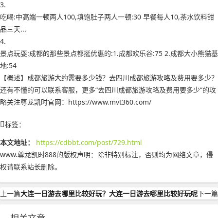
3.
吃喝:中高端一顿两人100,填饱肚子两人一顿:30 早餐每人10,茶水饮料甜
品三天...
4.
景点玩耍:成都的那些景点都挺优惠的:1.成都欢乐谷:75 2.成都大小熊猫基
地:54
【概述】成都旅游大约需要多少钱？去四川成都旅游攻略及费用要多少？
还有不懂的可以联系客服，更多“去四川成都旅游攻略及费用要多少”的攻
略关注尊龙凯时官网：https://www.mvt360.com/
标签：
本文地址：
https://cdbbt.com/post/729.html
www.尊龙凯时888的版权声明：
除非特别标注，否则均为网络文章，侵
权请联系站长删除。
上一篇
大连一日游去哪里比较好玩？大连一日游去哪里比较好玩呢
下一篇