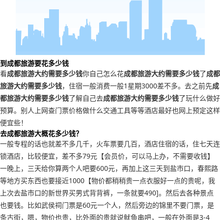
到成都旅游要花多少钱
看
成都旅游大约需要多少钱
你自己怎么花
成都旅游大约需要多少钱
了
成都
旅游大约需要多少钱
，住宿一般消费一般1星期3000差不多。去之前先
成
都旅游大约需要多少钱
了解自己去
成都旅游大约需要多少钱
了玩什么做好
预算。别人上网查门票价格做什么交通工具等等酒店最好也网上预定这样
便宜些！
去成都旅游大概花多少钱？
一般专程的话也就差不多几千，火车票要几百，酒店住宿的话，住七天连
锁酒店，比较便宜，差不多79元【会员价，可以马上办，不需要收钱】
一晚上，三天给你算两个人吧要600元，再加上这三天到盐市口，春熙路
等地方买东西也要接近1000【物价都稍稍贵一点衣服好一点的贵呢，我
上次去盐市口的新世界买男式背背裤，一条就要490]。然后去各种景点
也要钱。比如武侯祠门票是60元一个人，然后旁边的锦里不要门票，是
条古街，嗯，物价也贵，比外面的贵就说鱿鱼串吧，一般在外面是3-4