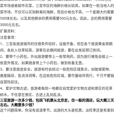
菜市场或者超市买菜，三亚市区的海鲜价格比较高，如果在一些当地人的
菜市场，不仅可以买到鲜美的海鲜，而且价格也不高，一个星期大约需要
500块左右。以及其他剩余的费用需要500元左右。因此，总的费用需要
3000元左右。
扩展资料：
注意事项：
1、三亚各旅游城市的住宿条件较好，设施齐备，但在各个旅游黄金周期
间，各处入住率较高，游客在此期间旅游，要在出发前预订房间。
2、要带个小药包，外出旅游要带上一些常用药，因为旅行难免会碰上一
些意外情况，如果随身带上个小药包，做到有备无患。
3、要注意旅途安全，旅游有时会经过一些危险区域景点，如陡坡密林、
悬崖蹊径、急流深洞等，在这些危险区域，要尽量结伴而行，千万不要独
自冒险前往。
4、爱护文物古迹，旅游者每到一地都应自觉爱护文物古迹和景区的花草
树木，不任意在景区、古迹上乱刻乱涂。
三亚旅游一次多少钱，包括飞机票从北京走，住一般的酒店，玩大概三天
左右。大概要多少钱？
这个问题简单。你没有说清季节。出游的大头是机票。淡旺季还是有差别