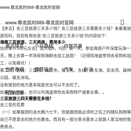
www.尊龙凯时888-尊龙凯时官网
小众路线
文章正文
www.尊龙凯时888-尊龙凯时官网
去三亚旅游三天多少钱？去三亚旅游三天需要多少钱-www.尊龙凯时888
人之常情
2022年09月17日 20:18
125
0
www.尊龙凯时888-尊龙凯时官网
【序言】去三亚旅游三天多少钱？去三亚旅游三天需要多少钱？来看看旅
游百科，找到有用信息“去三亚旅游三天多少钱”的内容如下：
海南三亚旅游，三天两夜，费用多少
景点排名
小众路线
自然风景
估价单人500元左右。双人就8，9百。第一天，参加海道户外深度玩海一
天，晚上去第一市场采购海鲜去加工品尝！（记得找海盗带领去采购和加
工，以免被坑！）
世界奇观
露营徒步
汽车
杂谈
第二天。西线：三亚湾、南山寺。第三天。东线：大东海、亚龙湾、森林
公园、蜈支洲岛。
没有提到的地方基本就是完全可以不去的了。
如果不去景点，也可以叫海盗带你去采购特产或者水果。。
线路合集
三亚旅游三四天需要花多钱？
去三亚的花费
（一）如果报团的话大概六七千，但是跟团就必须听之任之的随队购物等
自己不愿意去的地方也要去。而且有一部分景点基本上就是人家当地的免
费景点。