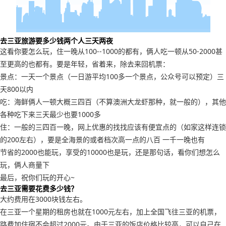
去三亚旅游要多少钱两个人三天两夜
这看你要怎么玩，住一晚从100--1000的都有，俩人吃一顿从50-2000甚
至更高的也都有。要是年轻，省着来，除去来回机票：
景点：一天一个景点（一日游平均100多一个景点，公众号可以预定）三
天800以内
吃：海鲜俩人一顿大概三四百（不算澳洲大龙虾那种，就一般的），其他
各种吃下来三天最少也要1000多
住：一般的三四百一晚，网上优惠的找找应该有便宜点的（如家这样连锁
的200左右），要是全海景的或者档次高一点的八百 一千一晚也有
节省的2000也能玩，享受的10000也是玩，还是那句话，看你们想怎么
玩，俩人商量下
最后，祝你们玩的开心~
去三亚需要花费多少钱？
大约费用在3000块钱左右。
在三亚一个星期的租房也就在1000元左右，加上全国飞往三亚的机票，
路费加住宿不会超过2000元。由于三亚的饭店价格比较高，可以自己在