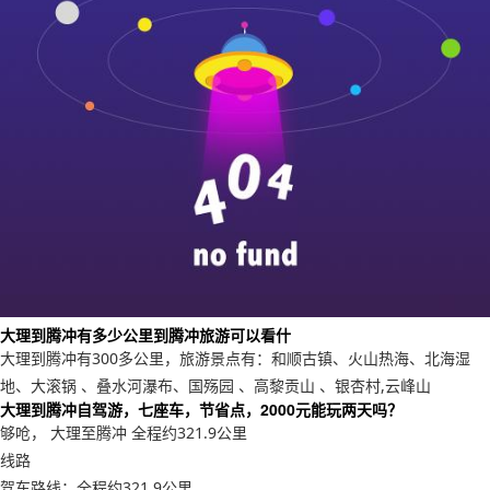
大理到腾冲有多少公里到腾冲旅游可以看什
大理到腾冲有300多公里，旅游景点有：和顺古镇、火山热海、北海湿
地、大滚锅 、叠水河瀑布、国殇园 、高黎贡山 、银杏村,云峰山
大理到腾冲自驾游，七座车，节省点，2000元能玩两天吗？
够呛， 大理至腾冲 全程约321.9公里
线路
驾车路线：全程约321.9公里