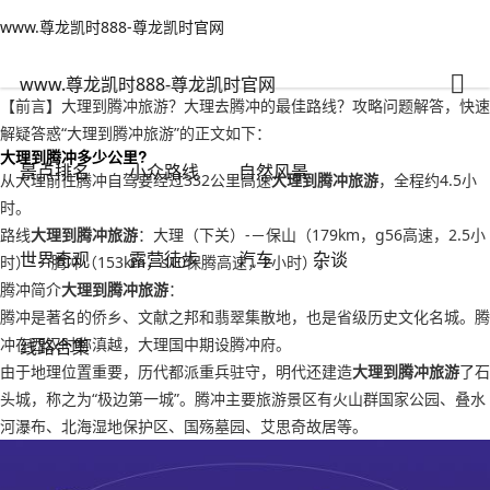
www.尊龙凯时888-尊龙凯时官网
小众路线
文章正文
www.尊龙凯时888-尊龙凯时官网
大理到腾冲旅游？大理去腾冲的最佳路线-www.尊龙凯时888
有一说一
2022年09月17日 22:36
146
0
www.尊龙凯时888-尊龙凯时官网
【前言】大理到腾冲旅游？大理去腾冲的最佳路线？攻略问题解答，快速
解疑答惑“大理到腾冲旅游”的正文如下：
大理到腾冲多少公里?
景点排名
小众路线
自然风景
从大理前往腾冲自驾要经过332公里高速
大理到腾冲旅游
，全程约4.5小
时。
路线
大理到腾冲旅游
：大理（下关）-－保山（179km，g56高速，2.5小
世界奇观
露营徒步
汽车
杂谈
时）-－腾冲（153km，s10保腾高速，2小时）。
腾冲简介
大理到腾冲旅游
：
腾冲是著名的侨乡、文献之邦和翡翠集散地，也是省级历史文化名城。腾
冲在西汉时称滇越，大理国中期设腾冲府。
线路合集
由于地理位置重要，历代都派重兵驻守，明代还建造
大理到腾冲旅游
了石
头城，称之为“极边第一城”。腾冲主要旅游景区有火山群国家公园、叠水
河瀑布、北海湿地保护区、国殇墓园、艾思奇故居等。