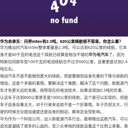
华为余承东：问界m5ev有2.3吨，620公里续航很不容易，你怎么看？
华为推出的汽车m5ev整体重量是2.3吨，可以达到620公里的续航，它本
身才是80千瓦的电池这个续航已经算是相当不错的
华为电汽车
了。因为
特斯拉同款车型100千瓦的电池续航也不过才600公里，自重更是达到2.4
吨左右。
电动汽车不是不能做到更大的续航，而是要做到自身负重的下降与续航的
增加，这是个矛盾的事情，要解决这个难题，解决了这个问题，新能源汽
车才有更长远的发展，按照现在的电池技术，如果说增加0.5吨的负重，
让这车子达到800公里甚至是1000公里的续航，这个是可以实现的，但是
车子自身自重太大，对于行驶来说就不是一个好事情。车子负担太大，行
驶的时候无论是加速度还是自身的制动，都肯定会受影响。
华为作为一个科技公司，出入新能源汽车行业，能够做出这款汽车，可以
说也是凝结了很多的心血的，至少从单纯的续航自重这个比例上来看，表