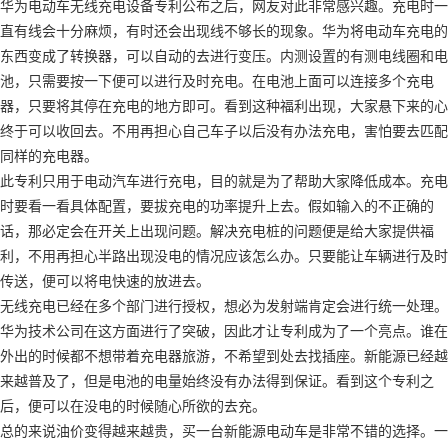
华为电动车无线充电设备专利公布之后，网友对此非常感兴趣。充电时一
直有线会十分麻烦，有时还会出现线不够长的现象。华为将电动车充电的
东西变成了转换器，可以自动的去进行变压。内测设置的有测电线圈和电
池，只需要按一下便可以进行及时充电。在电池上面可以连接多个充电
器，只要将其停在充电的地方即可。看到这种福利出现，大家悬下来的心
终于可以收回去。不用再担心自己车子以后没有办法充电，害怕要去匹配
同样的充电器。
此专利只用于电动汽车进行充电，目的就是为了帮助大家降低成本。充电
时要看一看具体配置，要拔充电的功率提升上去。假如输入的不正确的
话，那必定会在开关上出现问题。解决充电桩的问题便是给大家提供福
利，不用再担心半路出现没电的情况应该怎么办。只要能让车辆进行及时
传送，便可以将电快速的放进去。
无线充电已经在多个部门进行授权，想必为发射端肯定会进行统一处理。
华为技术公司在这方面进行了突破，因此才让专利成为了一个亮点。谁在
外出的时候都不想带着充电器旅游，不希望到处去找插座。新能源已经越
来越普及了，但是电池的电量始终没有办法得到保证。看到这个专利之
后，便可以在没电的时候随心所欲的去充。
总的来说油价变得越来越贵，买一台新能源电动车是非常不错的选择。一