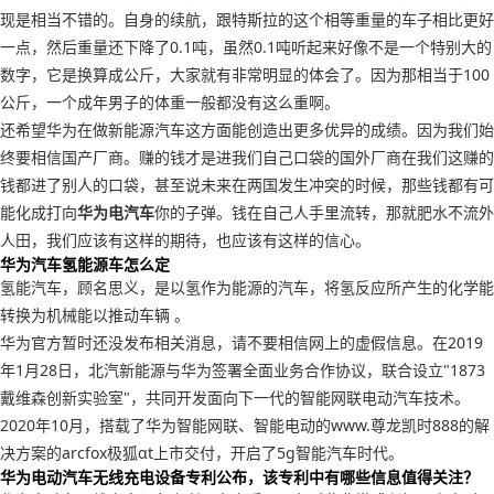
现是相当不错的。自身的续航，跟特斯拉的这个相等重量的车子相比更好
一点，然后重量还下降了0.1吨，虽然0.1吨听起来好像不是一个特别大的
数字，它是换算成公斤，大家就有非常明显的体会了。因为那相当于100
公斤，一个成年男子的体重一般都没有这么重啊。
还希望华为在做新能源汽车这方面能创造出更多优异的成绩。因为我们始
终要相信国产厂商。赚的钱才是进我们自己口袋的国外厂商在我们这赚的
钱都进了别人的口袋，甚至说未来在两国发生冲突的时候，那些钱都有可
能化成打向
华为电汽车
你的子弹。钱在自己人手里流转，那就肥水不流外
人田，我们应该有这样的期待，也应该有这样的信心。
华为汽车氢能源车怎么定
氢能汽车，顾名思义，是以氢作为能源的汽车，将氢反应所产生的化学能
转换为机械能以推动车辆 。
华为官方暂时还没发布相关消息，请不要相信网上的虚假信息。在2019
年1月28日，北汽新能源与华为签署全面业务合作协议，联合设立"1873
戴维森创新实验室"，共同开发面向下一代的智能网联电动汽车技术。
2020年10月，搭载了华为智能网联、智能电动的www.尊龙凯时888的解
决方案的arcfox极狐αt上市交付，开启了5g智能汽车时代。
华为电动汽车无线充电设备专利公布，该专利中有哪些信息值得关注？