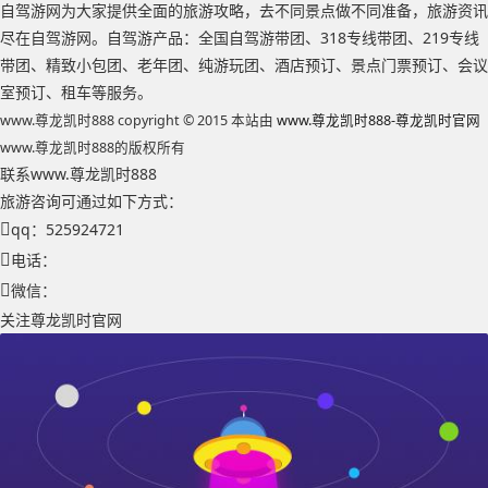
自驾游网为大家提供全面的旅游攻略，去不同景点做不同准备，旅游资讯
尽在自驾游网。自驾游产品：全国自驾游带团、318专线带团、219专线
带团、精致小包团、老年团、纯游玩团、酒店预订、景点门票预订、会议
室预订、租车等服务。
www.尊龙凯时888 copyright © 2015 本站由
www.尊龙凯时888-尊龙凯时官网
www.尊龙凯时888的版权所有
联系www.尊龙凯时888
旅游咨询可通过如下方式：
qq：525924721
电话：
微信：
关注尊龙凯时官网