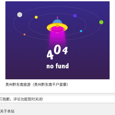
贵州黔东南旅游（贵州黔东南千户苗寨）
抱歉，评论功能暂时关闭!
关于本站