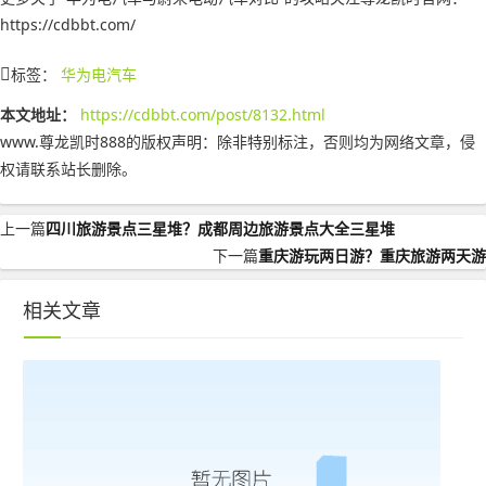
https://cdbbt.com/
标签：
华为电汽车
本文地址：
https://cdbbt.com/post/8132.html
www.尊龙凯时888的版权声明：
除非特别标注，否则均为网络文章，侵
权请联系站长删除。
上一篇
四川旅游景点三星堆？成都周边旅游景点大全三星堆
下一篇
重庆游玩两日游？重庆旅游两天游
相关文章