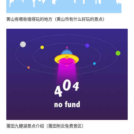
黄山有哪些值得玩的地方（黄山市有什么好玩的景点）
莆田九鲤湖景点介绍（莆田附近免费景区）