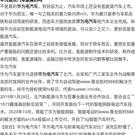
不是真的
华为电汽车
，到目前为止，汽车市场上还没有氢能源汽车上市。
对于华为而言，唯一与之相关的塞力斯问界m5，华为都只是参与车机系
统和自动驾驶的研发，而造车方面则由其
华为电汽车
他汽车企业完成。纵
观华为目前在新能源电动汽车领域的造诣，可以说少之又少，更别说是氢
能源汽车。
虽然氢能源汽车在很早之前就有提倡发展，但对于轿车而言，要想实现量
产要面临的问题还是比较多的。比方说，氢能源制作技术的研发、制作成
本的控制、氢能源储存、运输过程中所涉及的安全问题等都比较棘手。
华为汽车
华为汽车是华为选择
华为电汽车
了北汽、长安和广汽三家车企作为战略尊
龙凯时官网的合作伙伴，用了华为自动驾驶www.尊龙凯时888的解决方
案的车，经华为授权使用hi标识，代表huawei inside。
2019年1月28日，北汽新能源与华为签署全面业务合作协议，联合设立＂
1873戴维森创新实验室＂，共同开发面向下一代的智能网联电动汽车技
术。2020年10月，搭载了华为智能网联、智能电动的www.尊龙凯时888
的解决方案的arcfox极狐αt上市交付，开启了5g智能汽车时代。
【综合】华为电汽车？华为电汽车与尉来电动汽车对比？读完后秒懂了，
更多关于“华为电汽车与尉来电动汽车对比”的攻略关注尊龙凯时官网：