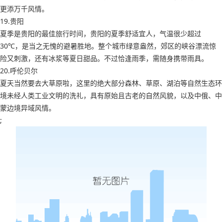
更添万千风情。
19.贵阳
夏季是贵阳的最佳旅行时间，贵阳的夏季舒适宜人，气温很少超过
30℃，是当之无愧的避暑胜地。整个城市绿意盎然，郊区的峡谷漂流惊
险又刺激，还有冰浆等夏日甜品。不过恰逢雨季，需随身携带雨具。
20.呼伦贝尔
夏天当然要去大草原啦，这里的绝大部分森林、草原、湖泊等自然生态环
境未经人类工业文明的洗礼，具有原始且古老的自然风貌，以及中俄、中
蒙边境异域风情。
;