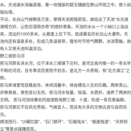
水。天池湖水深幽清澈，像一块瑰丽的碧玉镶嵌在群山环绕之中，使人如
临仙境。
不过，长白山气候瞬息万变，使得天池若隐若现，故绘出了天池“水光潋
滟晴方好，山色空濛雨亦奇”的绝妙景象。天池的水从一个小缺口上溢出
来，流出约1000多米，从悬崖上往下泻，就成著名的长白山大瀑布。天
池内还有温泉多处，形成几条温泉带，隆冬时节热气腾腾，冰消雪融，故
有人又将天池叫温凉泊。
野三坡拒马河
拒马河原名涞水河，位于涞水三坡镇下庄村，是河北省内惟一的一条长年
不断的河流，且冬季流百里而不封冻，是北方一大奇观，有“北方漓江”之
称。
拒马奔涛里驾驭橡皮舟，休闲消暑中，体会搏击人生的乐趣。两岸青山，
步移景易，景色变幻无穷。拒马河水恒量、恒温、水质好，滋养了两岸的
文明。 拒马河流经著名的旅游胜地野三坡、十渡，形成一条百里画廊。
拒马河景区不仅风光秀丽，气候宜人，而且有众多的文物古迹与自然风
光。
顺流而行，“沙蟒拦路”、“石门顿开”、“石猴戏水”、“悬崖栈道”、“天桥拱
立”等景点接踵而至。