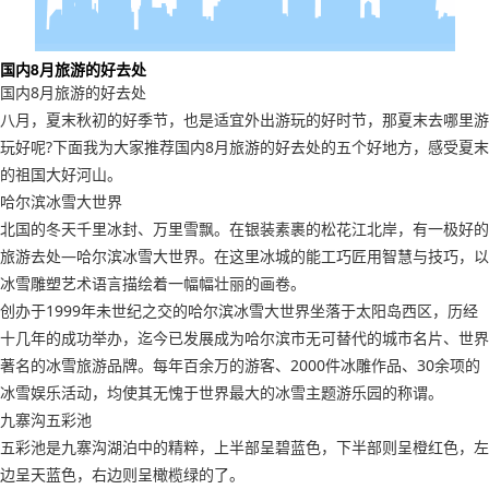
国内8月旅游的好去处
国内8月旅游的好去处
八月，夏末秋初的好季节，也是适宜外出游玩的好时节，那夏末去哪里游
玩好呢?下面我为大家推荐国内8月旅游的好去处的五个好地方，感受夏末
的祖国大好河山。
哈尔滨冰雪大世界
北国的冬天千里冰封、万里雪飘。在银装素裹的松花江北岸，有一极好的
旅游去处—哈尔滨冰雪大世界。在这里冰城的能工巧匠用智慧与技巧，以
冰雪雕塑艺术语言描绘着一幅幅壮丽的画卷。
创办于1999年未世纪之交的哈尔滨冰雪大世界坐落于太阳岛西区，历经
十几年的成功举办，迄今已发展成为哈尔滨市无可替代的城市名片、世界
著名的冰雪旅游品牌。每年百余万的游客、2000件冰雕作品、30余项的
冰雪娱乐活动，均使其无愧于世界最大的冰雪主题游乐园的称谓。
九寨沟五彩池
五彩池是九寨沟湖泊中的精粹，上半部呈碧蓝色，下半部则呈橙红色，左
边呈天蓝色，右边则呈橄榄绿的了。