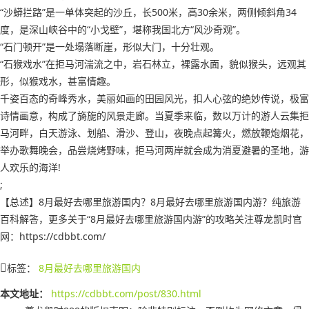
“沙蟒拦路”是一单体突起的沙丘，长500米，高30余米，两侧倾斜角34
度，是深山峡谷中的“小戈壁”，堪称我国北方“风沙奇观”。
“石门顿开”是一处塌落断崖，形似大门，十分壮观。
“石猴戏水”在拒马河湍流之中，岩石林立，裸露水面，貌似猴头，远观其
形，似猴戏水，甚富情趣。
千姿百态的奇峰秀水，美丽如画的田园风光，扣人心弦的绝妙传说，极富
诗情画意，构成了旖旎的风景走廊。当夏季来临，数以万计的游人云集拒
马河畔，白天游泳、划船、滑沙、登山，夜晚点起篝火，燃放鞭炮烟花，
举办歌舞晚会，品尝烧烤野味，拒马河两岸就会成为消夏避暑的圣地，游
人欢乐的海洋!
;
【总述】8月最好去哪里旅游国内？8月最好去哪里旅游国内游？纯旅游
百科解答，更多关于“8月最好去哪里旅游国内游”的攻略关注尊龙凯时官
网：https://cdbbt.com/
标签：
8月最好去哪里旅游国内
本文地址：
https://cdbbt.com/post/830.html