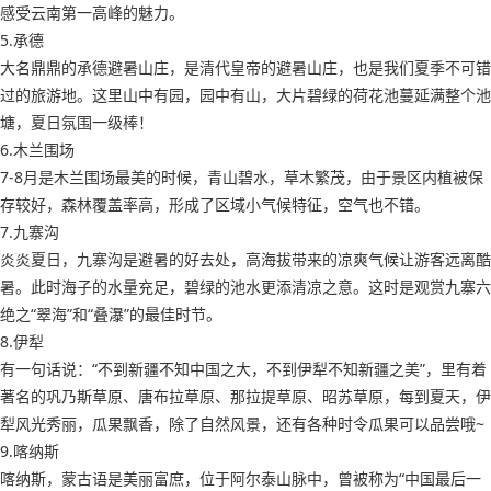
感受云南第一高峰的魅力。
5.承德
大名鼎鼎的承德避暑山庄，是清代皇帝的避暑山庄，也是我们夏季不可错
过的旅游地。这里山中有园，园中有山，大片碧绿的荷花池蔓延满整个池
塘，夏日氛围一级棒！
6.木兰围场
7-8月是木兰围场最美的时候，青山碧水，草木繁茂，由于景区内植被保
存较好，森林覆盖率高，形成了区域小气候特征，空气也不错。
7.九寨沟
炎炎夏日，九寨沟是避暑的好去处，高海拔带来的凉爽气候让游客远离酷
暑。此时海子的水量充足，碧绿的池水更添清凉之意。这时是观赏九寨六
绝之“翠海”和“叠瀑”的最佳时节。
8.伊犁
有一句话说：“不到新疆不知中国之大，不到伊犁不知新疆之美”，里有着
著名的巩乃斯草原、唐布拉草原、那拉提草原、昭苏草原，每到夏天，伊
犁风光秀丽，瓜果飘香，除了自然风景，还有各种时令瓜果可以品尝哦~
9.喀纳斯
喀纳斯，蒙古语是美丽富庶，位于阿尔泰山脉中，曾被称为“中国最后一