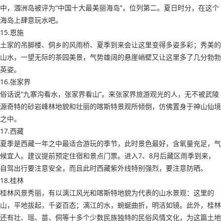
中，涠洲岛被评为“中国十大最美丽海岛”，位列第二。夏日时分，在这个
海岛上肆意玩水吧。
15.恩施
土家的吊脚楼、侗乡的风雨桥、夏季到来会让这里变得多姿多彩；秀美的
山水，一望无际的茶园美景，气势雄阔的悬崖峭壁又让这里多了几分勃勃
英姿。
16.张家界
俗话说“九寨沟看水，张家界看山”。来张家界旅游观光的人，无不被武陵
源奇特的砂岩峰林地貌和壮丽的喀斯特景观所倾倒，仿佛置身于神山仙境
之中。
17.西藏
夏季是西藏一年之中最适合游玩的季节，此时景色最好，含氧量充足，气
候宜人。建议提前预定住宿和景点门票。进入7、8月后藏区雨季到来，
自驾出行要注意安全，而且此时西藏紫外线特别强烈，要注意防晒。
18.桂林
桂林风景秀丽，有以漓江风光和喀斯特地貌为代表的山水景观：这里的
山，平地拔起，千姿百态；漓江的水，蜿蜒曲折，明洁如镜。此外，桂林
还有壮、瑶、苗、侗等十多个少数民族独特的民俗风情文化，为这篇土地