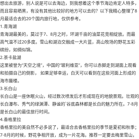
想出去旅游，别人说是可以去海边，到我想着这个季节海边肯定人特多，
而且容易晒黑，有没有其他比较好的地方可以去的？以下我精心整理了8
月最适合去的20个国内旅行地，仅供参考。
1.青海湖
青海湖最美的，莫过于7、8月之时，环湖千亩的油菜花竞相绽放。而最
高气温不过20多度。雪山和湖泊交融成一大片蓝，高山牧场的野花五彩
缤纷，如绸似锦。
2.茶卡盐湖
这里被誉为“天空之境”，中国的“玻利维亚”，你可以赤脚走到湖面上观看
和拍摄自己的倒影， 如果足够幸运，白天可以看到在这些河面上形成的
海市蜃楼。
3.长白山
长白山是一座休眠火山，经过数次喷发后才形成现在的地貌景观。壮观的
长白瀑布、秀气的绿渊潭、静谧的`谷底森林都是长白的魅力所在。7-8月
是长白山的最佳旅行时间。
4.香格里拉
香格里拉的美自然不必多说了，最适合去香格里拉的季节是夏初和秋季；
7-8月的时候，野花争相开放，成为一片花海。推荐一定要去梅里雪山，