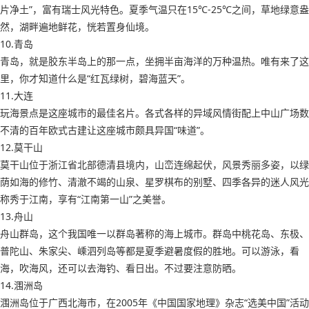
片净土”，富有瑞士风光特色。夏季气温只在15℃-25℃之间，草地绿意盎
然，湖畔遍地鲜花，恍若置身仙境。
10.青岛
青岛，就是胶东半岛上的那一点，坐拥半亩海洋的万种温热。唯有来了这
里，你才知道什么是“红瓦绿树，碧海蓝天”。
11.大连
玩海景点是这座城市的最佳名片。各式各样的异域风情街配上中山广场数
不清的百年欧式古建让这座城市颇具异国“味道”。
12.莫干山
莫干山位于浙江省北部德清县境内，山峦连绵起伏，风景秀丽多姿，以绿
荫如海的修竹、清澈不竭的山泉、星罗棋布的别墅、四季各异的迷人风光
称秀于江南，享有“江南第一山”之美誉。
13.舟山
舟山群岛，这个我国唯一以群岛著称的海上城市。群岛中桃花岛、东极、
普陀山、朱家尖、嵊泗列岛等都是夏季避暑度假的胜地。可以游泳，看
海，吹海风，还可以去海钓、看日出。不过要注意防晒。
14.涠洲岛
涠洲岛位于广西北海市，在2005年《中国国家地理》杂志“选美中国”活动