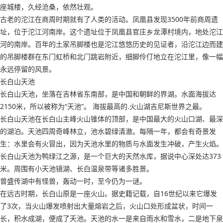
座城楼，久经沧桑，依然壮观。
古老的沱江在商周时期就有了人类的活动。凤凰县发现3500年前商周遗
址，位于沱江河南岸。这个遗址位于凤凰县官庄乡龙潭村境内，地处沱江
河的南岸。百年的土家吊脚楼也是沱江悠悠历史的见证者，沿沱江边而建
的吊脚楼群在东门虹桥和北门跳岩附近，细脚伶仃地立在沱江里，像一幅
永远停留的风景。
长白山天池
长白山天池，坐落在吉林省东南部，是中国和朝鲜的界湖。水面海拔达
2150米，所以被称为“天池”。 海拔最高的.火山湖吉尼斯世界之最。
长白山天池在长白山主峰火山锥体的顶部，是中国最大的火山口湖、最深
的湖泊。天池四周奇峰林立，池水碧绿清澈。每隔一年，都会有奇景发
生：水里会有火冒出，因为天池水里的物质与水面发生冲破，产生火焰。
长白山天池为鸭绿江之源，是一个巨大的天然水库，据说中心深处达373
米。周围有小天池镜湖、长白温泉带等诸多胜景。
曾盛传湖中有怪兽，轰动一时，至今仍为一谜。
在远古时期，长白山原是一座火山。据史籍记载，自16世纪以来它爆发
了3次，当火山爆发喷射出大量熔岩之后，火山口处形成盆状，时间一
长，积水成湖，便成了天池。天池的水一是来自雨水和雪水，二是地下泉