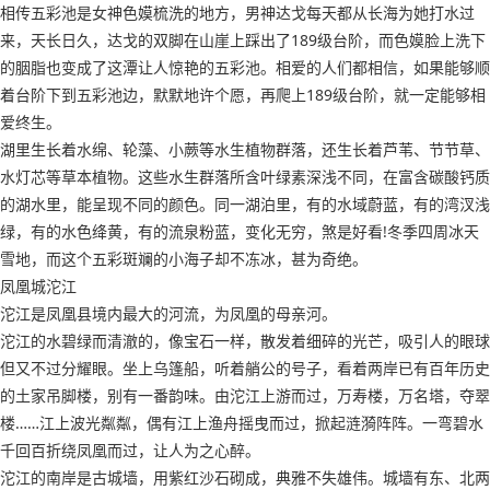
相传五彩池是女神色嫫梳洗的地方，男神达戈每天都从长海为她打水过
来，天长日久，达戈的双脚在山崖上踩出了189级台阶，而色嫫脸上洗下
的胭脂也变成了这潭让人惊艳的五彩池。相爱的人们都相信，如果能够顺
着台阶下到五彩池边，默默地许个愿，再爬上189级台阶，就一定能够相
爱终生。
湖里生长着水绵、轮藻、小蕨等水生植物群落，还生长着芦苇、节节草、
水灯芯等草本植物。这些水生群落所含叶绿素深浅不同，在富含碳酸钙质
的湖水里，能呈现不同的颜色。同一湖泊里，有的水域蔚蓝，有的湾汊浅
绿，有的水色绛黄，有的流泉粉蓝，变化无穷，煞是好看!冬季四周冰天
雪地，而这个五彩斑斓的小海子却不冻冰，甚为奇绝。
凤凰城沱江
沱江是凤凰县境内最大的河流，为凤凰的母亲河。
沱江的水碧绿而清澈的，像宝石一样，散发着细碎的光芒，吸引人的眼球
但又不过分耀眼。坐上乌篷船，听着艄公的号子，看着两岸已有百年历史
的土家吊脚楼，别有一番韵味。由沱江上游而过，万寿楼，万名塔，夺翠
楼……江上波光粼粼，偶有江上渔舟摇曳而过，掀起涟漪阵阵。一弯碧水
千回百折绕凤凰而过，让人为之心醉。
沱江的南岸是古城墙，用紫红沙石砌成，典雅不失雄伟。城墙有东、北两