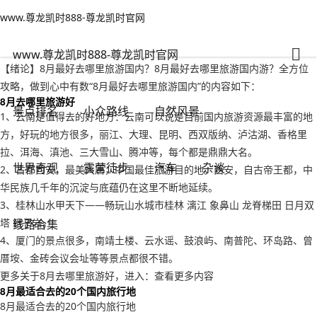
www.尊龙凯时888-尊龙凯时官网
景点排名
文章正文
www.尊龙凯时888-尊龙凯时官网
8月最好去哪里旅游国内？8月最好去哪里旅游国内游-www.尊龙凯时888
adminzb
2022年09月18日 02:12
107
0
www.尊龙凯时888-尊龙凯时官网
【绪论】8月最好去哪里旅游国内？8月最好去哪里旅游国内游？全方位
攻略，做到心中有数“8月最好去哪里旅游国内”的内容如下：
8月去哪里旅游好
景点排名
小众路线
自然风景
1、云南是值得去的好地方：云南可以说是目前国内旅游资源最丰富的地
方，好玩的地方很多，丽江、大理、昆明、西双版纳、泸沽湖、香格里
拉、洱海、滇池、三大雪山、腾冲等，每个都是鼎鼎大名。
世界奇观
露营徒步
汽车
杂谈
2、古都西安，最美大唐，中国最佳旅游目的地。西安，自古帝王都，中
华民族几千年的沉淀与底蕴仍在这里不断地延续。
3、桂林山水甲天下——畅玩山水城市桂林 漓江 象鼻山 龙脊梯田 日月双
塔 银子岩。
线路合集
4、厦门的景点很多，南靖土楼、云水谣、鼓浪屿、南普陀、环岛路、曾
厝垵、金砖会议会址等等景点都很不错。
更多关于8月去哪里旅游好，进入：查看更多内容
8月最适合去的20个国内旅行地
8月最适合去的20个国内旅行地