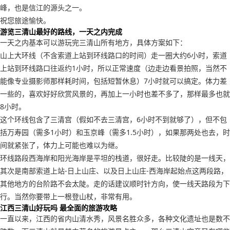
峰，也是信江的源头之一。
祝您旅途愉快。
游览三清山最好的路线，一天之内完成
一天之内基本可以游玩完三清山所有地方，具体方案如下：
山上大环线（不含索道上站到环线路口的时间）走一圈大约6小时，索道
上站到环线路口往返约1小时，所以正常速度（边走边看景拍照，当然不
能像专业摄影师那样耗时间，包括短暂休息）7小时就可以搞定。体力差
一些的，喜欢好好欣赏风景的，再加上一小时也差不多了，那样最多也就
8小时。
这个环线包含了三清宫（假如不去三清宫，6小时不到就够了），但不包
括万寿园（需多1小时）和玉京峰（需多1.5小时），如果那两处也去，时
间就紧张了，体力上可能也难以为继。
环线路段西海岸和阳光海岸是平坦的栈道，很好走。比较陡的是一线天，
其次是南部索道上站-日上山庄、以及日上山庄-西海岸起始点这两段路，
其他地方的台阶路不会太陡。走的话建议顺时针方向，使一线天路段为下
行。当然你要带上一根登山杖，非常有用。
江西三清山好玩吗 最全面的旅游攻略
一直以来，江西的省内山清水秀，风景名胜众多，各种文化遗址也是数不