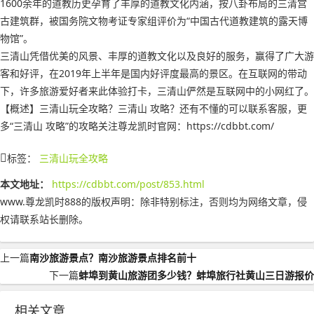
1600余年的道教历史孕育了丰厚的道教文化内涵，按八卦布局的三清宫
古建筑群，被国务院文物考证专家组评价为“中国古代道教建筑的露天博
物馆”。
三清山凭借优美的风景、丰厚的道教文化以及良好的服务，赢得了广大游
客和好评，在2019年上半年是国内好评度最高的景区。在互联网的带动
下，许多旅游爱好者来此体验打卡，三清山俨然是互联网中的小网红了。
【概述】三清山玩全攻略？三清山 攻略？还有不懂的可以联系客服，更
多“三清山 攻略”的攻略关注尊龙凯时官网：https://cdbbt.com/
标签：
三清山玩全攻略
本文地址：
https://cdbbt.com/post/853.html
www.尊龙凯时888的版权声明：
除非特别标注，否则均为网络文章，侵
权请联系站长删除。
上一篇
南沙旅游景点？南沙旅游景点排名前十
下一篇
蚌埠到黄山旅游团多少钱？蚌埠旅行社黄山三日游报价
相关文章