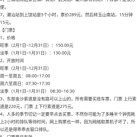
便。
7，潮汕站到上饶站是5个小时，票价289元，然后转玉山南站，15分钟
15元。
【门票】
1，价格
旺季（2月1日~12月31日）：150.00元
淡季（1月1日~1月31日）：130.00元
2，开放时间
旺季（2月1日~12月31日）
周一至周五：08:00~17:00
周六至周日：07:30~17:30
淡季（1月1日~1月31日） 08:30~16:30
3，东部金沙索道是没有路可以上山的，所有需要买缆车票，门票 上行索
道是220元，门票 上下行索道是275元。
4，人多的季节切记一定要早点去买票，不然你可能为了多睡半个钟而耗
上2小时的排队等待时间，网上购票也一样，因为网络取票机子坏了，所
以还是得乖乖去窗口排队。
5，门票两日有效。