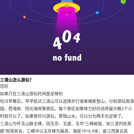
三清山怎么游玩？
您好
如果只在三清山游玩时间是足够的
吃过早餐后，早早抵达三清山可以选择步行或者绳索登山，分别游玩南清
园、西海岸、阳光海岸等景区。每个景区如果体力好的话停留大概2个小
时就可以了。如果想尽兴游玩，寄情山水。可以分为两天也足够了。
三清山为怀玉山脉主峰，因玉京、玉虚、玉华“三峰峻拔、如三清列坐其
巅”而得其名，三峰中以玉京峰为最高，海拔1816.9米，是江西第五高