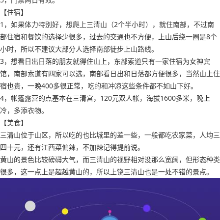
【住宿】
1，如果体力特别好，想爬上三清山（2个半小时），就住南部，不过南
部住宿和餐饮的选择少很多，过去的交通也不方便，上山后绕一圈是8个
小时，所以不建议大部分人选择南部徒步上山路线。
3，想看日出日落的朋友就得住山上，东部索道只有一家住宿为女神宾
馆，南部索道有四家可以选，南部看日出和日落都方便很多，当然山上住
宿也贵，一晚400多很正常，吃的和冲凉这些条件都不如山下好。
4，帐篷露营的点基本在三清宫，120元双人帐，海拔1600多米，晚上
冷，多添衣物。
【美食】
三清山位于山区，所以吃的也比城里的差一些，一般都吃农家菜，人均三
四十元，还有江西菜偏辣，不加辣记得提前说。
黄山的景色比较磅礴大气，而三清山的视野相对没那么宽阔，但形态种类
很多，这一点上是超越黄山的，所以上饶三清山也是一处不错的景点。