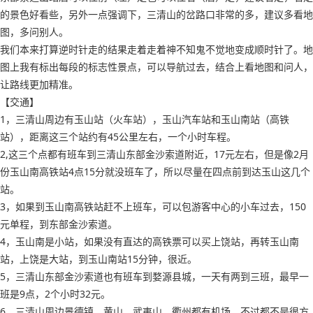
的景色好看些，另外一点强调下，三清山的岔路口非常的多，建议多看地
图，多问别人。
我们本来打算逆时针走的结果走着走着神不知鬼不觉地变成顺时针了。地
图上我有标出每段的标志性景点，可以导航过去，结合上看地图和问人，
让路线更加精准。
【交通】
1，三清山周边有玉山站（火车站），玉山汽车站和玉山南站（高铁
站），距离这三个站约有45公里左右，一个小时车程。
2,这三个点都有班车到三清山东部金沙索道附近，17元左右，但是像2月
份玉山南高铁站4点15分就没班车了，所以尽量在四点前到达玉山这几个
站。
3，如果到玉山南高铁站赶不上班车，可以包游客中心的小车过去，150
元单程，到东部金沙索道。
4，玉山南是小站，如果没有直达的高铁票可以买上饶站，再转玉山南
站，上饶是大站，到玉山南站15分钟，很近。
5，三清山东部金沙索道也有班车到婺源县城，一天有两到三班，最早一
班是9点，2个小时32元。
6，三清山周边景德镇、黄山、武夷山、衢州都有机场，不过都不是很方