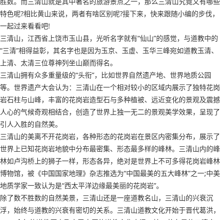
胜数。而三清山就是其中著名的旅游景点之一，那么三清山究竟又有哪些
特色呢?相比黄山来说，两者有啥区别呢?接下来，快来跟随小编的步伐，
一起过来看看吧!
三清山，江西省上饶市玉山县，光听名字就有“仙山”的感觉，与道教中的
“三清”相得益彰，其名字也是因为玉京、玉虚、玉华三峰宛如道教玉清、
上清、太清三位尊神列坐山巅而得名。
三清山拥有众多重量级的“头衔”，比如世界自然遗产地、世界地质公园
等。世界遗产大会认为：三清山在一个相对较小的区域内展示了独特花岗
岩石柱与山峰，丰富的花岗岩造型石与多种植被、远近变化的景观及震撼
人心的气候奇观相结合，创造了世界上独一无二的景观美学效果，呈现了
引人入胜的自然美。
三清山的美离不开花岗岩，各种形态的花岗岩在景区内密集分布，展示了
世界上已知花岗岩地貌中分布最密集、形态最多样的峰林。三清山内的峰
林如卢沟桥上的狮子一样，形态各异，绝对是世界上不可多得花岗岩峰林
博物馆，被《中国国家地理》杂志推选为“中国最美的五大峰林”之一;中美
地质学家一致认为是“西太平洋边缘最美丽的花岗岩”。
除了数不胜数的自然美景，三清山还是一座道教名山，三清山的兴衰沉
浮，始终与道教的兴衰有密切的关系。三清山道教文化开始于晋代葛洪，