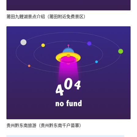
莆田九鲤湖景点介绍（莆田附近免费景区）
贵州黔东南旅游（贵州黔东南千户苗寨）