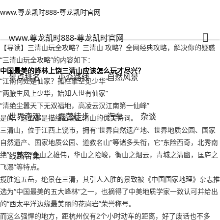
www.尊龙凯时888-尊龙凯时官网
世界奇观
文章正文
www.尊龙凯时888-尊龙凯时官网
三清山玩全攻略？三清山 攻略-www.尊龙凯时888
旅游无对错
2022年09月18日 04:30
115
0
www.尊龙凯时888-尊龙凯时官网
【导读】三清山玩全攻略？三清山 攻略？全网经典攻略，解决你的疑惑
“三清山玩全攻略”的内容如下：
中国最美的峰林上饶三清山应该怎么玩才尽兴？
景点排名
小众路线
自然风景
“江南何处是仙家？孤柱擎空见少华”
“两腋生风上少华，始知人世有仙家”
“清绝尘嚣天下无双福地，高凌云汉江南第一仙峰”
世界奇观
露营徒步
汽车
杂谈
是的，这些都是描绘上饶三清山的优美诗词。
三清山，位于江西上饶市，拥有“世界自然遗产地、世界地质公园、国家
自然遗产、国家地质公园、道教名山”等诸多头衔，它“东险西奇，北秀南
绝”，兼有“泰山之雄伟，华山之险峻，衡山之烟云，青城之清幽，匡庐之
线路合集
飞瀑”等特点。
揽胜遍五岳，绝景在三清，其引人入胜的景致被《中国国家地理》杂志推
选为“中国最美的五大峰林”之一，也摘得了中美地质学家一致认可并给出
的“西太平洋边缘最美丽的花岗岩”荣誉称号。
而这么强悍的地方，距杭州仅有2个小时动车的距离，好了废话也不多