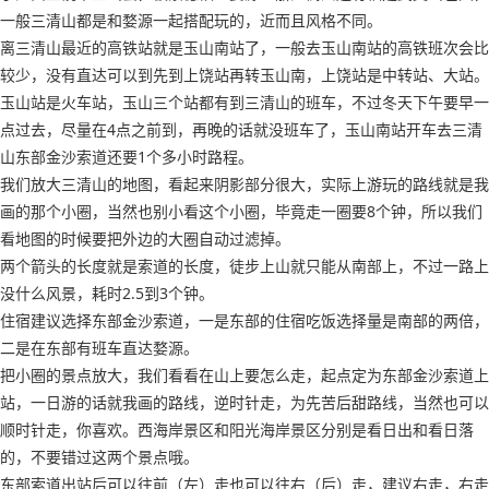
一般三清山都是和婺源一起搭配玩的，近而且风格不同。
离三清山最近的高铁站就是玉山南站了，一般去玉山南站的高铁班次会比
较少，没有直达可以到先到上饶站再转玉山南，上饶站是中转站、大站。
玉山站是火车站，玉山三个站都有到三清山的班车，不过冬天下午要早一
点过去，尽量在4点之前到，再晚的话就没班车了，玉山南站开车去三清
山东部金沙索道还要1个多小时路程。
我们放大三清山的地图，看起来阴影部分很大，实际上游玩的路线就是我
画的那个小圈，当然也别小看这个小圈，毕竟走一圈要8个钟，所以我们
看地图的时候要把外边的大圈自动过滤掉。
两个箭头的长度就是索道的长度，徒步上山就只能从南部上，不过一路上
没什么风景，耗时2.5到3个钟。
住宿建议选择东部金沙索道，一是东部的住宿吃饭选择量是南部的两倍，
二是在东部有班车直达婺源。
把小圈的景点放大，我们看看在山上要怎么走，起点定为东部金沙索道上
站，一日游的话就我画的路线，逆时针走，为先苦后甜路线，当然也可以
顺时针走，你喜欢。西海岸景区和阳光海岸景区分别是看日出和看日落
的，不要错过这两个景点哦。
东部索道出站后可以往前（左）走也可以往右（后）走，建议右走，右走