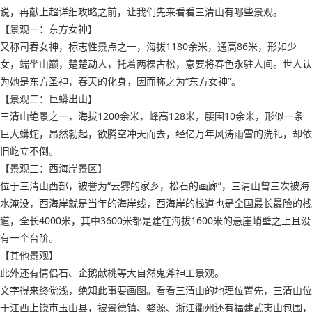
说，再献上超详细攻略之前，让我们先来看看三清山有哪些景观。
【景观一：东方女神】
又称司春女神，标志性景点之一，海拔1180余米，通高86米，形如少
女，端坐山巅，楚楚动人，托着两棵古松，意要将春色永驻人间。世人认
为她是东方圣神，春天的化身，因而称之为“东方女神”。
【景观二：巨蟒出山】
三清山绝景之一，海拔1200余米，峰高128米，腰围10余米，形似一条
巨大蟒蛇，昂然勃起，欲腾空冲天而去，经亿万年风涛雨雪的洗礼，却依
旧屹立不倒。
【景观三：西海岸景区】
位于三清山西部，被誉为“云雾的家乡，松石的画廊”，三清山曾三次被海
水淹没，西海岸就是当年的海岸线，西海岸的栈道也是全国最长最险的栈
道，全长4000米，其中3600米都是建在海拔1600米的悬崖峭壁之上且没
有一个台阶。
【其他景观】
此外还有情侣石、企鹅献桃等大自然鬼斧神工景观。
文字得来终觉浅，绝知此事要画图。看看三清山的地理位置先，三清山位
于江西上饶市玉山县，被景德镇、婺源、浙江衢州还有福建武夷山包围，